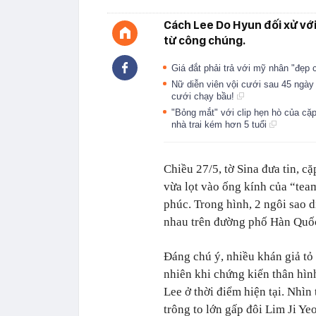
Cách Lee Do Hyun đối xử với
từ công chúng.
Giá đắt phải trả với mỹ nhân "đẹp 
Nữ diễn viên vội cưới sau 45 ngày 
cưới chạy bầu!
"Bỏng mắt" với clip hẹn hò của cặp
nhà trai kém hơn 5 tuổi
Chiều 27/5, tờ Sina đưa tin, c
vừa lọt vào ống kính của “te
phúc. Trong hình, 2 ngôi sao d
nhau trên đường phố Hàn Quố
Đáng chú ý, nhiều khán giả tỏ
nhiên khi chứng kiến thân hì
Lee ở thời điểm hiện tại. Nhìn 
trông to lớn gấp đôi Lim Ji Ye