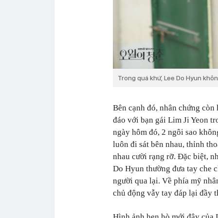
Trong quá khứ, Lee Do Hyun không
Bên cạnh đó, nhân chứng còn 
đáo với bạn gái Lim Ji Yeon t
ngày hôm đó, 2 ngôi sao khôn
luôn đi sát bên nhau, thỉnh th
nhau cười rạng rỡ. Đặc biệt, 
Do Hyun thường đưa tay che c
người qua lại. Về phía mỹ nhâ
chủ động vẫy tay đáp lại đầy t
Hình ảnh hẹn hò mới đây của 