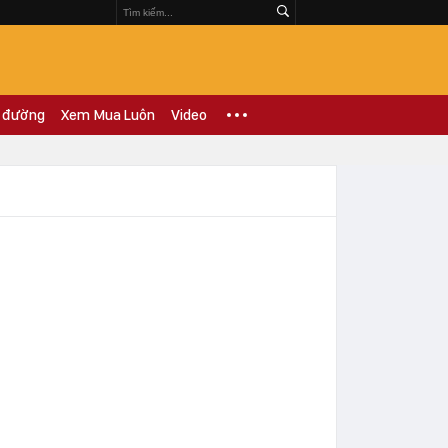
 đường
Xem Mua Luôn
Video