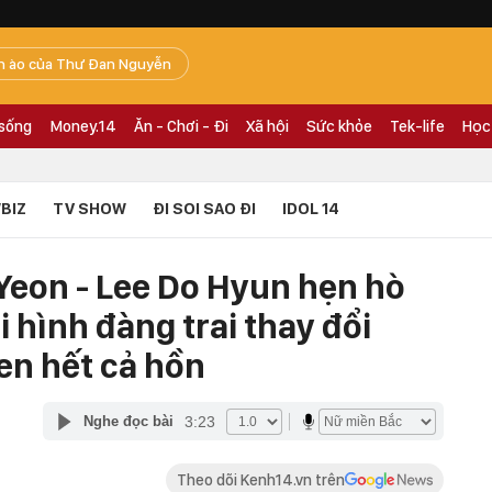
n ào của Thư Đan Nguyễn
 sống
Money.14
Ăn - Chơi - Đi
Xã hội
Sức khỏe
Tek-life
Học
BIZ
TV SHOW
ĐI SOI SAO ĐI
IDOL 14
Yeon - Lee Do Hyun hẹn hò
i hình đàng trai thay đổi
en hết cả hồn
3:23
Nghe đọc bài
Theo dõi Kenh14.vn trên