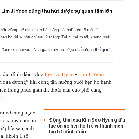
 Lim Ji Yeon cũng thu hút được sự quan tâm lớn
chấn động thế gian" hẹn hò "hồng hài nhi" kém 5 tuổi
hẹn hò rồi ly hôn chỉ sau 2 tháng: Tôi bị mê muội, không phải
 đôi mới showbiz: Nhà gái là mỹ nữ "đẹp chấn động thế gian",
ặp đôi đình đám Kbiz
Lee Do Hyun
-
Lim Ji Yeon
am qua đường” khi cùng tận hưởng buổi hẹn hò hạnh
iện trang phục giản dị, thoải mái dạo phố cùng
c.
 ra vô cùng ngạc
Động thái của Kim Soo Hyun giữa
nh của mỹ nam họ
lúc ồn ào hẹn hò trẻ vị thành niên
từ phía sau, anh
lên tới đỉnh điểm
on, khiến 1 số