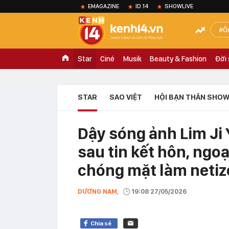
EMAGAZINE
ID.14
SHOWLIVE
Ồ
Star
Ciné
Musik
Beauty & Fashion
Đời
STAR
SAO VIỆT
HỘI BẠN THÂN SHOW
Dậy sóng ảnh Lim Ji 
sau tin kết hôn, ngoạ
chóng mặt làm netiz
DƯƠNG NAM,
19:08 27/05/2026
Chia sẻ