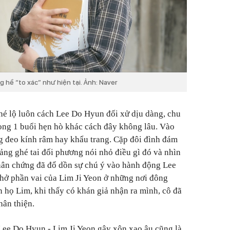
 hề “to xác” như hiện tại. Ảnh: Naver
hé lộ luôn cách Lee Do Hyun đối xử dịu dàng, chu
rong 1 buổi hẹn hò khác cách đây không lâu. Vào
g đeo kính râm hay khẩu trang. Cặp đôi đình đám
oảng ghé tai đối phương nói nhỏ điều gì đó và nhìn
nhân chứng đã đổ dồn sự chú ý vào hành động Lee
hở phần vai của Lim Ji Yeon ở những nơi đông
n họ Lim, khi thấy có khán giả nhận ra mình, cô đã
hân thiện.
Lee Do Hyun - Lim Ji Yeon gây xôn xao âu cũng là