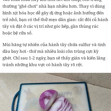
thường "ghé chơi" nhà bạn nhiều hơn. Thay vì dùng
bình xịt hóa học dễ gây dị ứng hoặc ảnh hưởng đến
trẻ nhỏ, bạn có thể thử mẹo dân gian: cắt đôi củ hành
tây và đặt ở các vị trí như góc bếp, gần thùng rác
hoặc bệ cửa sổ.
Mùi hăng tự nhiên của hành tây chứa sulfur và tinh
dầu bay hơi
-
thứ mà nhiều loài côn trùng cực kỳ
ghét. Chỉ sau 1
-
2 ngày, bạn sẽ thấy gián và kiến lảng
tránh những khu vực có hành tây rõ rệt.