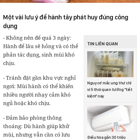
Một vài lưu ý để hành tây phát huy đúng công
dụng
- Không nên để quá 3 ngày:
TIN LIÊN QUAN
Hành để lâu sẽ hỏng và có thể
phản tác dụng, sinh mùi khó
chịu.
- Tránh đặt gần khu vực nghỉ
Nguy cơ mắc ung thư chỉ
ngơi: Mùi hành có thể khiến
vì 5 thói quen tưởng "tiết
nhiều người nhạy cảm khó
kiệm" này
ngủ hoặc khó chịu.
- Đảm bảo phòng thông
thoáng: Dù hành giúp khử
mùi, nhưng vẫn cần có lưu
Điều hòa gần 30 triệu