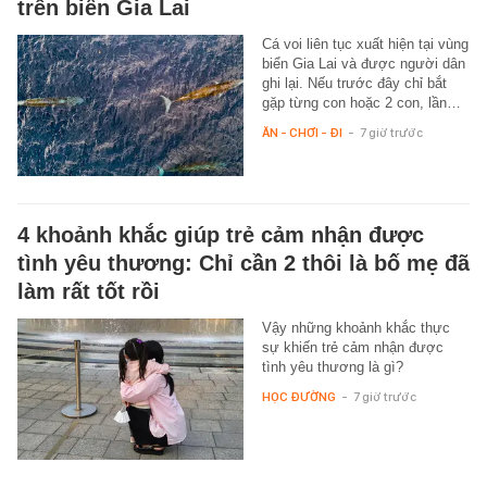
trên biển Gia Lai
Cá voi liên tục xuất hiện tại vùng
biển Gia Lai và được người dân
ghi lại. Nếu trước đây chỉ bắt
gặp từng con hoặc 2 con, lần…
ĂN - CHƠI - ĐI
-
7 giờ trước
4 khoảnh khắc giúp trẻ cảm nhận được
tình yêu thương: Chỉ cần 2 thôi là bố mẹ đã
làm rất tốt rồi
Vậy những khoảnh khắc thực
sự khiến trẻ cảm nhận được
tình yêu thương là gì?
HỌC ĐƯỜNG
-
7 giờ trước