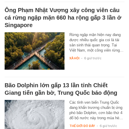
Ông Phạm Nhật Vượng xây công viên câu
cá rừng ngập mặn 660 ha rộng gấp 3 lần ở
Singapore
Rừng ngập mặn hiện nay đang
được nhiều quốc gia coi là tài
sản sinh thái quan trọng. Tại
Việt Nam, một công viên rừng…
XÃ HỘI
-
6 giờ trước
Bão Dolphin lớn gấp 13 lần tỉnh Chiết
Giang tiến gần bờ, Trung Quốc báo động
Các tỉnh ven biển Trung Quốc
đang khẩn trương chuẩn bị ứng
phó bão Dolphin, cơn bão thứ 4
đổ bộ nước này trong mùa hè…
THẾ GIỚI ĐÓ ĐÂY
-
6 giờ trước