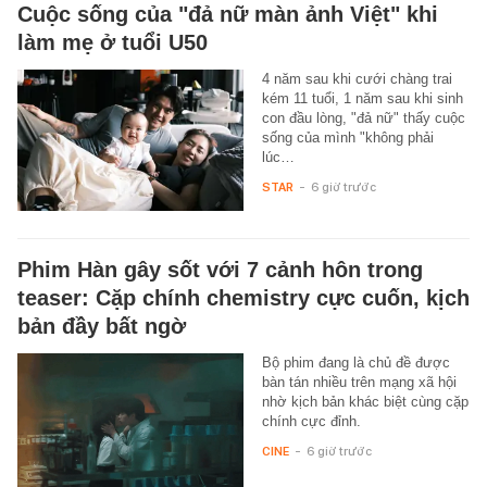
Cuộc sống của "đả nữ màn ảnh Việt" khi
làm mẹ ở tuổi U50
4 năm sau khi cưới chàng trai
kém 11 tuổi, 1 năm sau khi sinh
con đầu lòng, "đả nữ" thấy cuộc
sống của mình "không phải
lúc…
STAR
-
6 giờ trước
Phim Hàn gây sốt với 7 cảnh hôn trong
teaser: Cặp chính chemistry cực cuốn, kịch
bản đầy bất ngờ
Bộ phim đang là chủ đề được
bàn tán nhiều trên mạng xã hội
nhờ kịch bản khác biệt cùng cặp
chính cực đỉnh.
CINE
-
6 giờ trước