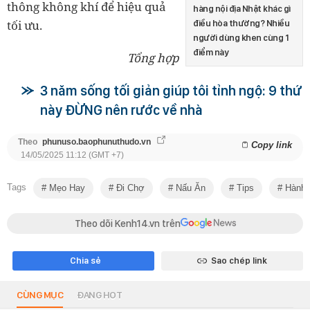
thông không khí để hiệu quả
hàng nội địa Nhật khác gì
tối ưu.
điều hòa thường? Nhiều
người dùng khen cùng 1
điểm này
Tổng hợp
3 năm sống tối giản giúp tôi tỉnh ngộ: 9 thứ
này ĐỪNG nên rước về nhà
Theo
phunuso.baophunuthudo.vn
Copy link
14/05/2025 11:12 (GMT +7)
Tags
Mẹo Hay
Đi Chợ
Nấu Ăn
Tips
Hành 
Theo dõi Kenh14.vn trên
Chia sẻ
Sao chép link
CÙNG MỤC
ĐANG HOT