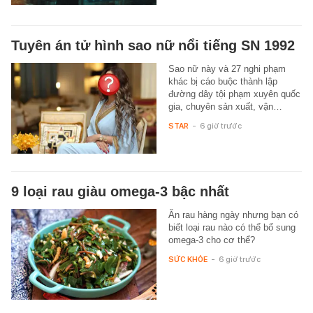
Tuyên án tử hình sao nữ nổi tiếng SN 1992
Sao nữ này và 27 nghi phạm
khác bị cáo buộc thành lập
đường dây tội phạm xuyên quốc
gia, chuyên sản xuất, vận…
STAR
-
6 giờ trước
9 loại rau giàu omega-3 bậc nhất
Ăn rau hàng ngày nhưng bạn có
biết loại rau nào có thể bổ sung
omega-3 cho cơ thể?
SỨC KHỎE
-
6 giờ trước