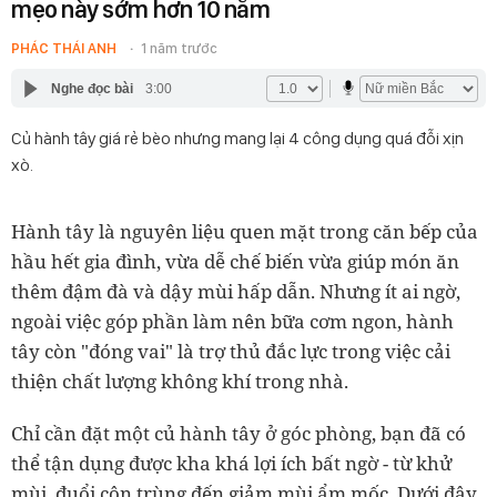
mẹo này sớm hơn 10 năm
PHÁC THÁI ANH
1 năm trước
Nghe đọc bài
3:00
Củ hành tây giá rẻ bèo nhưng mang lại 4 công dụng quá đỗi xịn
xò.
Hành tây là nguyên liệu quen mặt trong căn bếp của
hầu hết gia đình, vừa dễ chế biến vừa giúp món ăn
thêm đậm đà và dậy mùi hấp dẫn. Nhưng ít ai ngờ,
ngoài việc góp phần làm nên bữa cơm ngon, hành
tây còn "đóng vai" là trợ thủ đắc lực trong việc cải
thiện chất lượng không khí trong nhà.
Chỉ cần đặt một củ hành tây ở góc phòng, bạn đã có
thể tận dụng được kha khá lợi ích bất ngờ - từ khử
mùi, đuổi côn trùng đến giảm mùi ẩm mốc. Dưới đây