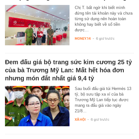
Chị T. bất ngờ khi biết mình
đứng tên tài khoản này và chưa
từng sử dụng nên hoàn toàn
không hay biết về số tiền
được…
MONEY.14
-
6 giờ trước
Đem đấu giá bộ trang sức kim cương 25 tỷ
của bà Trương Mỹ Lan: Mất hết hóa đơn
nhưng món đắt nhất giá 9,4 tỷ
Sau buổi đấu giá túi Hermès 13
tỷ, bộ sưu tập xa xỉ của bà
Trương Mỹ Lan tiếp tục được
mang ra đấu giá vào ngày
21/8…
XÃ HỘI
-
6 giờ trước