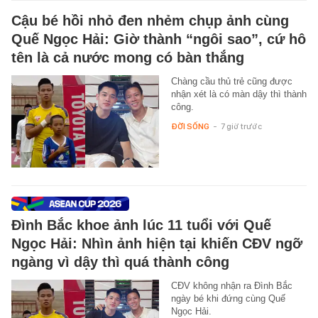
Cậu bé hồi nhỏ đen nhẻm chụp ảnh cùng
Quế Ngọc Hải: Giờ thành “ngôi sao”, cứ hô
tên là cả nước mong có bàn thắng
Chàng cầu thủ trẻ cũng được
nhận xét là có màn dậy thì thành
công.
ĐỜI SỐNG
-
7 giờ trước
Đình Bắc khoe ảnh lúc 11 tuổi với Quế
Ngọc Hải: Nhìn ảnh hiện tại khiến CĐV ngỡ
ngàng vì dậy thì quá thành công
CĐV không nhận ra Đình Bắc
ngày bé khi đứng cùng Quế
Ngọc Hải.