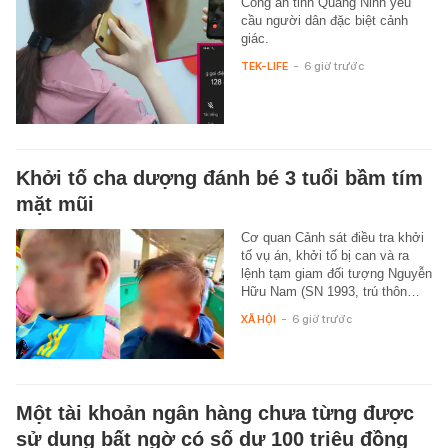
Công an tỉnh Quảng Ninh yêu
cầu người dân đặc biệt cảnh
giác.
TEK-LIFE
-
6 giờ trước
Khởi tố cha dượng đánh bé 3 tuổi bầm tím
mặt mũi
Cơ quan Cảnh sát điều tra khởi
tố vụ án, khởi tố bị can và ra
lệnh tạm giam đối tượng Nguyễn
Hữu Nam (SN 1993, trú thôn…
XÃ HỘI
-
6 giờ trước
Một tài khoản ngân hàng chưa từng được
sử dụng bất ngờ có số dư 100 triệu đồng