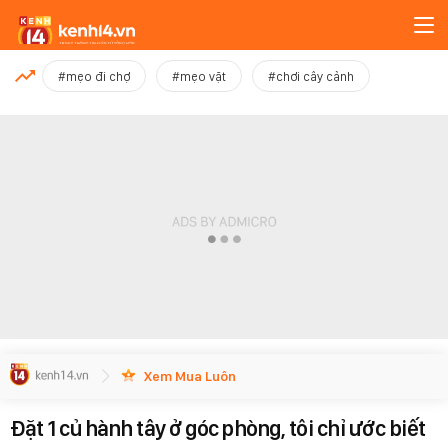
MỚI NHẤT
#mẹo đi chợ
#mẹo vặt
#chơi cây cảnh
Xem thêm
Xem Mua Luôn
Đặt 1 củ hành tây ở góc phòng, tôi chỉ ước biết