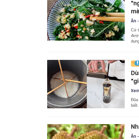
"n
mà
Ăn -
Cứ t
được
dụng
Dù
"g
Xem
Đũa 
biết.
Nh
Ăn -