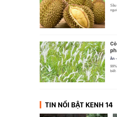
Sầu 
ngườ
Cỏ
ph
Ăn -
99% 
biết
TIN NỔI BẬT KENH 14