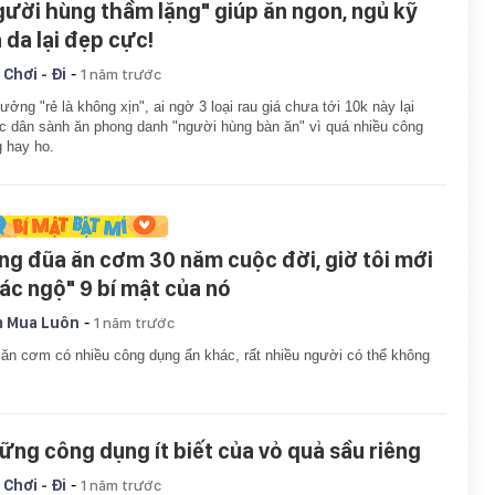
gười hùng thầm lặng" giúp ăn ngon, ngủ kỹ
 da lại đẹp cực!
-
 Chơi - Đi
1 năm trước
ưởng "rẻ là không xịn", ai ngờ 3 loại rau giá chưa tới 10k này lại
 dân sành ăn phong danh "người hùng bàn ăn" vì quá nhiều công
 hay ho.
ng đũa ăn cơm 30 năm cuộc đời, giờ tôi mới
iác ngộ" 9 bí mật của nó
-
 Mua Luôn
1 năm trước
ăn cơm có nhiều công dụng ẩn khác, rất nhiều người có thể không
ững công dụng ít biết của vỏ quả sầu riêng
-
 Chơi - Đi
1 năm trước