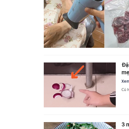
Đặ
mẹ
Xem
Củ h
3 