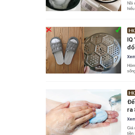
Nồi 
hiểu
IQ
đồ:
Xem
Hôm 
sống
Đế
ra
Xem
Giá 
tiền