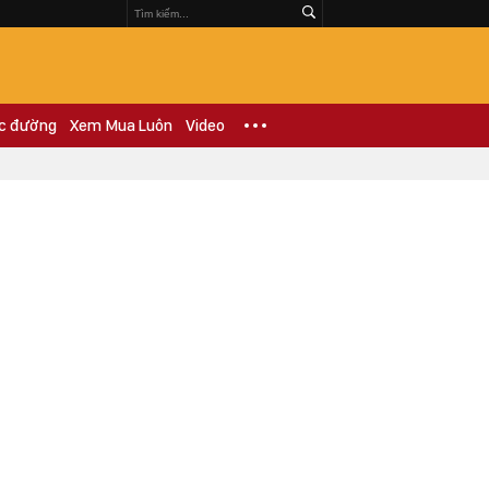
c đường
Xem Mua Luôn
Video