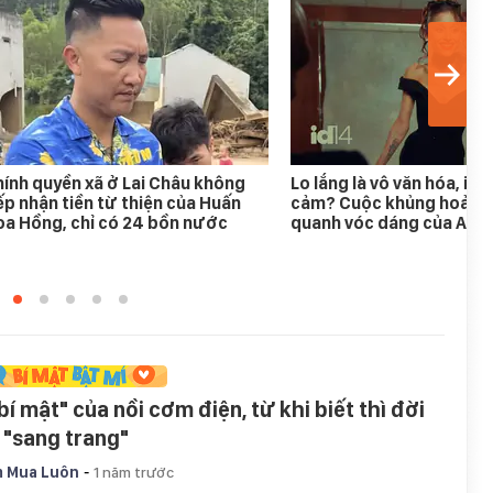
ính quyền xã ở Lai Châu không
Lo lắng là vô văn hóa, im 
ếp nhận tiền từ thiện của Huấn
cảm? Cuộc khủng hoảng
a Hồng, chỉ có 24 bồn nước
quanh vóc dáng của Aria
bí mật" của nồi cơm điện, từ khi biết thì đời
i "sang trang"
-
 Mua Luôn
1 năm trước