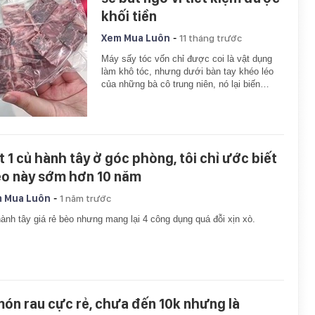
khối tiền
-
Xem Mua Luôn
11 tháng trước
Máy sấy tóc vốn chỉ được coi là vật dụng
làm khô tóc, nhưng dưới bàn tay khéo léo
của những bà cô trung niên, nó lại biến…
t 1 củ hành tây ở góc phòng, tôi chỉ ước biết
o này sớm hơn 10 năm
-
 Mua Luôn
1 năm trước
ành tây giá rẻ bèo nhưng mang lại 4 công dụng quá đỗi xịn xò.
món rau cực rẻ, chưa đến 10k nhưng là