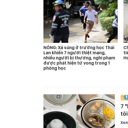
NÓNG: Xả súng ở trường học Thái
Ch
Lan khiến 7 người thiệt mạng,
ti
nhiều người bị thương, nghi phạm
Ho
được phát hiện tử vong trong 1
phòng học
7 "
tô
Xem