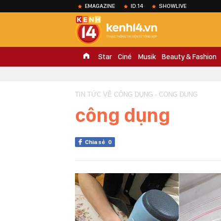
EMAGAZINE
ID.14
SHOWLIVE
Star
Ciné
Musik
Beauty & Fashion
TIN TỨC VỀ CÔNG DỤNG - CONG DUNG
công dụng
Chia sẻ
0