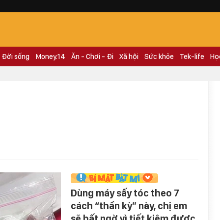
Đời sống
Money.14
Ăn - Chơi - Đi
Xã hội
Sức khỏe
Tek-life
Họ
Dùng máy sấy tóc theo 7
cách “thần kỳ” này, chị em
sẽ bất ngờ vì tiết kiệm được