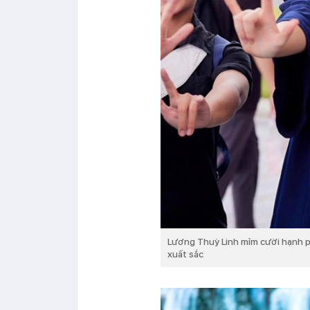
Lương Thuỳ Linh mỉm cười hạnh p
xuất sắc