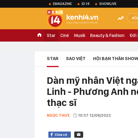
EMAGAZINE
ID.14
SHOWLIVE
Ồ
Star
Ciné
Musik
Beauty & Fashion
Đời
STAR
SAO VIỆT
HỘI BẠN THÂN SHOW
Dàn mỹ nhân Việt ng
Linh - Phương Anh n
thạc sĩ
NGỌC THUỲ,
10:37 12/09/2022
Chia sẻ