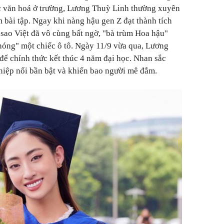
ọc văn hoá ở trường, Lương Thuỳ Linh thường xuyên
m bài tập. Ngay khi nàng hậu gen Z đạt thành tích
u sao Việt đã vô cùng bất ngờ, "bà trùm Hoa hậu"
ng" một chiếc ô tô. Ngày 11/9 vừa qua, Lương
để chính thức kết thúc 4 năm đại học. Nhan sắc
hiệp nổi bần bật và khiến bao người mê đắm.