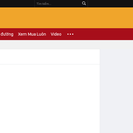
 đường
Xem Mua Luôn
Video