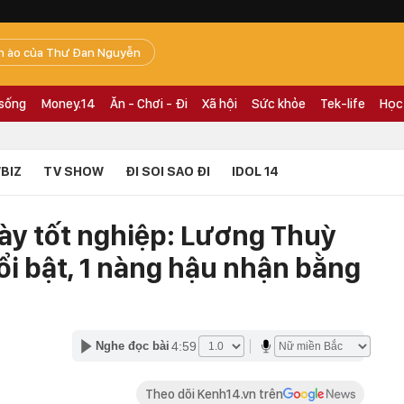
n ào của Thư Đan Nguyễn
 sống
Money.14
Ăn - Chơi - Đi
Xã hội
Sức khỏe
Tek-life
Học
BIZ
TV SHOW
ĐI SOI SAO ĐI
IDOL 14
ày tốt nghiệp: Lương Thuỳ
ổi bật, 1 nàng hậu nhận bằng
4:59
Nghe đọc bài
Theo dõi Kenh14.vn trên