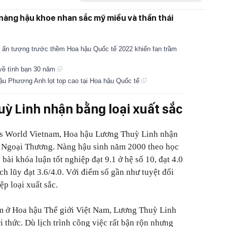
c nàng hậu khoe nhan sắc mỹ miều và thần thái
 ấn tượng trước thềm Hoa hậu Quốc tế 2022 khiến fan trầm
về tình bạn 30 năm
ậu Phương Anh lọt top cao tại Hoa hậu Quốc tế
ỳ Linh nhận bằng loại xuất sắc
ss World Vietnam, Hoa hậu Lương Thuỳ Linh nhận
ĐH Ngoại Thương. Nàng hậu sinh năm 2000 theo học
bài khóa luận tốt nghiệp đạt 9.1 ở hệ số 10, đạt 4.0
ích lũy đạt 3.6/4.0. Với điểm số gần như tuyệt đối
p loại xuất sắc.
m ở Hoa hậu Thế giới Việt Nam, Lương Thuỳ Linh
i thức. Dù lịch trình công việc rất bận rộn nhưng