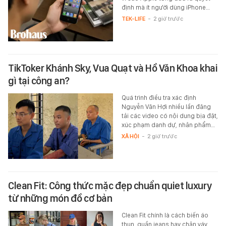
định mà ít người dùng iPhone…
TEK-LIFE
-
2 giờ trước
TikToker Khánh Sky, Vua Quạt và Hồ Văn Khoa khai
gì tại công an?
Quá trình điều tra xác định
Nguyễn Văn Hợi nhiều lần đăng
tải các video có nội dung bịa đặt,
xúc phạm danh dự, nhân phẩm…
XÃ HỘI
-
2 giờ trước
Clean Fit: Công thức mặc đẹp chuẩn quiet luxury
từ những món đồ cơ bản
Clean Fit chính là cách biến áo
thun, quần jeans hay chân váy