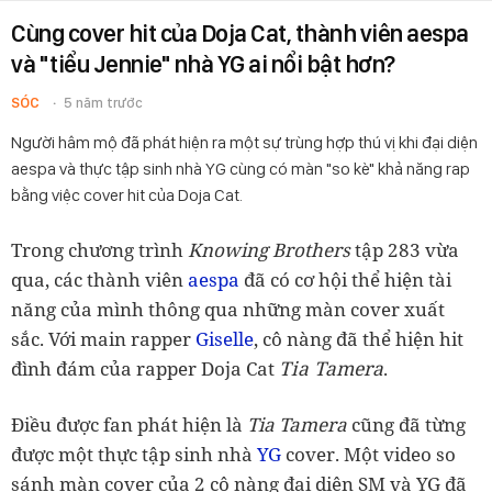
Cùng cover hit của Doja Cat, thành viên aespa
và "tiểu Jennie" nhà YG ai nổi bật hơn?
SÓC
5 năm trước
Người hâm mộ đã phát hiện ra một sự trùng hợp thú vị khi đại diện
aespa và thực tập sinh nhà YG cùng có màn "so kè" khả năng rap
bằng việc cover hit của Doja Cat.
Trong chương trình
Knowing Brothers
tập 283 vừa
qua, các thành viên
aespa
đã có cơ hội thể hiện tài
năng của mình thông qua những màn cover xuất
sắc. Với main rapper
Giselle
, cô nàng đã thể hiện hit
Tia Tamera
đình đám của rapper Doja Cat
.
Điều được fan phát hiện là
Tia Tamera
cũng đã từng
được một thực tập sinh nhà
YG
cover.
Một video so
sánh màn cover của 2 cô nàng đại diện SM và YG đã