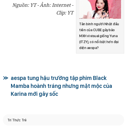
Nguồn: YT - Ảnh: Internet -
Clip: YT
Tân binh người Nhật đầu
tiên của CUBE gây bão
MXH vì visual giống Yuna
(ITZY), có nổi bật hơn đại
diện aespa?
aespa tung hậu trường tập phim Black
Mamba hoành tráng nhưng mặt mộc của
Karina mới gây sốc
Trí Thức Trẻ