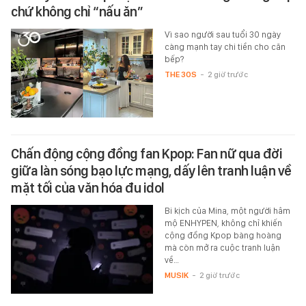
chứ không chỉ “nấu ăn”
Vì sao người sau tuổi 30 ngày
càng mạnh tay chi tiền cho căn
bếp?
THE 30S
-
2 giờ trước
Chấn động cộng đồng fan Kpop: Fan nữ qua đời
giữa làn sóng bạo lực mạng, dấy lên tranh luận về
mặt tối của văn hóa đu idol
Bi kịch của Mina, một người hâm
mộ ENHYPEN, không chỉ khiến
cộng đồng Kpop bàng hoàng
mà còn mở ra cuộc tranh luận
về…
MUSIK
-
2 giờ trước