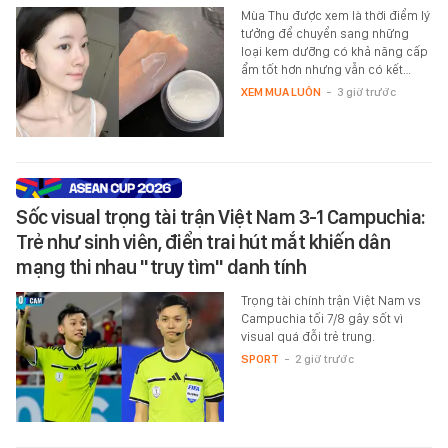
Mùa Thu được xem là thời điểm lý
tưởng để chuyển sang những
loại kem dưỡng có khả năng cấp
ẩm tốt hơn nhưng vẫn có kết…
XEM MUA LUÔN
-
3 giờ trước
Sốc visual trọng tài trận Việt Nam 3-1 Campuchia:
Trẻ như sinh viên, điển trai hút mắt khiến dân
mạng thi nhau "truy tìm" danh tính
Trọng tài chính trận Việt Nam vs
Campuchia tối 7/8 gây sốt vì
visual quá đỗi trẻ trung.
SPORT
-
2 giờ trước