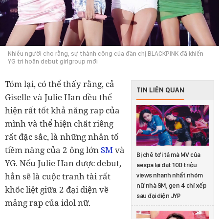
Nhiều người cho rằng, sự thành công của đàn chị BLACKPINK đã khiến
YG trì hoãn debut girlgroup mới
Tóm lại, có thể thấy rằng, cả
TIN LIÊN QUAN
Giselle và Julie Han đều thể
hiện rất tốt khả năng rap của
mình và thể hiện chất riêng
rất đặc sắc, là những nhân tố
SM
tiềm năng của 2 ông lớn
và
Bị chê tơi tả mà MV của
YG. Nếu Julie Han được debut,
aespa lại đạt 100 triệu
hẳn sẽ là cuộc tranh tài rất
views nhanh nhất nhóm
nữ nhà SM, gen 4 chỉ xếp
khốc liệt giữa 2 đại diện về
sau đại diện JYP
mảng rap của idol nữ.