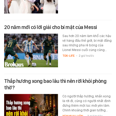
20 năm mới có lời giải cho bí mật của Messi
Sau hơn 20 năm làm khổ các hậu
vệ hàng đầu thế giới, bí mật đằng
sau những pha rê bóng của
Lionel Messi cuối cùng cũng…
TEK-LIFE
-
2 giờ trước
Thắp hương xong bao lâu thì nên rời khỏi phòng
thờ?
Có người thắp hương, khấn xong
là rời đi, cũng có người nhất định
đứng thêm một lúc mới yên tâm.
Chính khoảng thời gian tưởng…
XEM MUA LUÔN
-
2 giờ trước