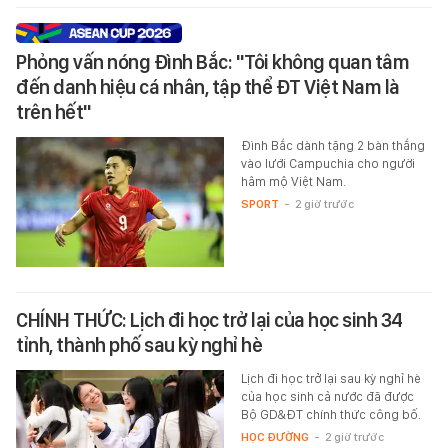
Phỏng vấn nóng Đình Bắc: "Tôi không quan tâm
đến danh hiệu cá nhân, tập thể ĐT Việt Nam là
trên hết"
Đình Bắc dành tặng 2 bàn thắng
vào lưới Campuchia cho người
hâm mộ Việt Nam.
SPORT
-
2 giờ trước
CHÍNH THỨC: Lịch đi học trở lại của học sinh 34
tỉnh, thành phố sau kỳ nghỉ hè
Lịch đi học trở lại sau kỳ nghỉ hè
của học sinh cả nước đã được
Bộ GD&ĐT chính thức công bố.
HỌC ĐƯỜNG
-
2 giờ trước