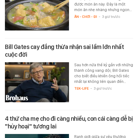
được món ăn này. Đây là một
món ăn nhẹ nhàng nhưng ngon…
ĂN - CHƠI - ĐI
-
3 giờ trước
Bill Gates cay đắng thừa nhận sai lầm lớn nhất
cuộc đời
Sau hơn nửa thế kỷ gắn với những
thành công vang dội, Bill Gates
cho biết điều khiến ông hối tiếc
nhất lại không liên quan đến…
TEK-LIFE
-
3 giờ trước
4 thứ cha mẹ cho đi càng nhiều, con cái càng dễ bị
"hủy hoại" tương lai
Ranh giới giữa sự yêu thương