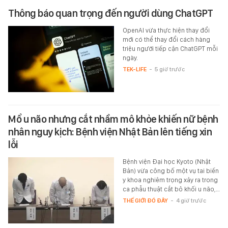
Thông báo quan trọng đến người dùng ChatGPT
OpenAI vừa thực hiện thay đổi
mới có thể thay đổi cách hàng
triệu người tiếp cận ChatGPT mỗi
ngày.
TEK-LIFE
-
5 giờ trước
Mổ u não nhưng cắt nhầm mô khỏe khiến nữ bệnh
nhân nguy kịch: Bệnh viện Nhật Bản lên tiếng xin
lỗi
Bệnh viện Đại học Kyoto (Nhật
Bản) vừa công bố một vụ tai biến
y khoa nghiêm trọng xảy ra trong
ca phẫu thuật cắt bỏ khối u não,…
THẾ GIỚI ĐÓ ĐÂY
-
4 giờ trước