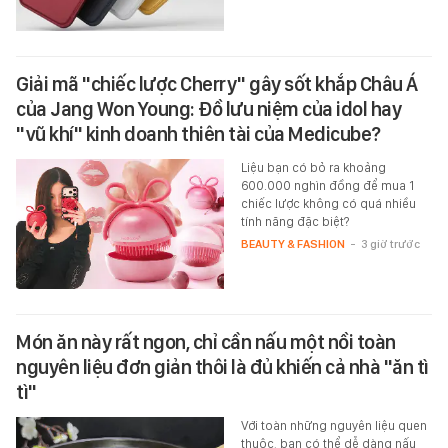
Giải mã "chiếc lược Cherry" gây sốt khắp Châu Á
của Jang Won Young: Đồ lưu niệm của idol hay
"vũ khí" kinh doanh thiên tài của Medicube?
Liệu bạn có bỏ ra khoảng
600.000 nghìn đồng để mua 1
chiếc lược không có quá nhiều
tính năng đặc biệt?
BEAUTY & FASHION
-
3 giờ trước
Món ăn này rất ngon, chỉ cần nấu một nồi toàn
nguyên liệu đơn giản thôi là đủ khiến cả nhà "ăn tì
tì"
Với toàn những nguyên liệu quen
thuộc, bạn có thể dễ dàng nấu