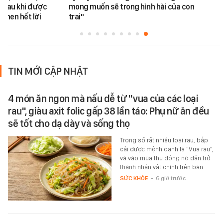
 sau khi được
mong muốn sẽ trong hình hài của con
khen hết lời
trai"
TIN MỚI CẬP NHẬT
4 món ăn ngon mà nấu dễ từ "vua của các loại
rau", giàu axit folic gấp 38 lần táo: Phụ nữ ăn đều
sẽ tốt cho dạ dày và sống thọ
Trong số rất nhiều loại rau, bắp
cải được mệnh danh là "Vua rau",
và vào mùa thu đông nó dần trở
thành nhân vật chính trên bàn…
SỨC KHỎE
-
6 giờ trước