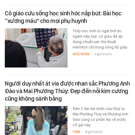
Cô giáo cứu sống học sinh hóc nắp bút: Bài học
“xương máu” cho mọi phụ huynh
Thấy học sinh bị ngạt thở do
ngậm nắp bút, cô giáo đã áp
dụng chuẩn xác thủ thuật
Heimlich chỉ trong vòng 60 giây…
SỨC KHỎE
-
4 giờ trước
Người duy nhất át vía được nhan sắc Phương Anh
Đào và Mai Phương Thúy: Đẹp đến nỗi kim cương
cũng không sánh bằng
Đến 2 đại mỹ nhân của Vbiz là
Mai Phương Thúy và Phương Anh
Đào cũng có phần lép vế trước
cô gái này.
CINE
-
4 giờ trước