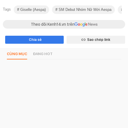
Tags
Giselle (aespa)
SM Debut Nhóm Nữ Mới Aespa
Gi
Theo dõi Kenh14.vn trên
Chia sẻ
Sao chép link
CÙNG MỤC
ĐANG HOT