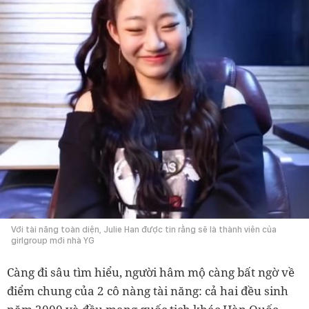
Với tài năng toàn diện, Julie Han được tin rằng sẽ là thành viên của
girlgroup mới nhà YG
Càng đi sâu tìm hiểu, người hâm mộ càng bất ngờ về
điểm chung của 2 cô nàng tài năng: cả hai đều sinh