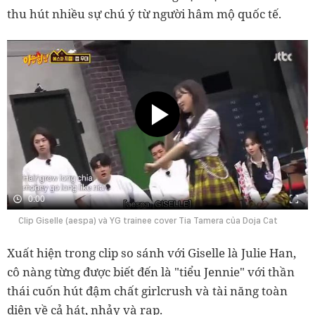
thu hút nhiều sự chú ý từ người hâm mộ quốc tế.
0:00
Clip Giselle (aespa) và YG trainee cover Tia Tamera của Doja Cat
Xuất hiện trong clip so sánh với Giselle là Julie Han,
cô nàng từng được biết đến là "tiểu Jennie" với thần
thái cuốn hút đậm chất girlcrush và tài năng toàn
diện về cả hát, nhảy và rap.