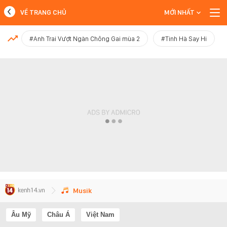
VỀ TRANG CHỦ
MỚI NHẤT
MỚI NHẤT
#Anh Trai Vượt Ngàn Chông Gai mùa 2
#Tinh Hà Say Hi
Xem thêm
Musik
Âu Mỹ
Châu Á
Việt Nam