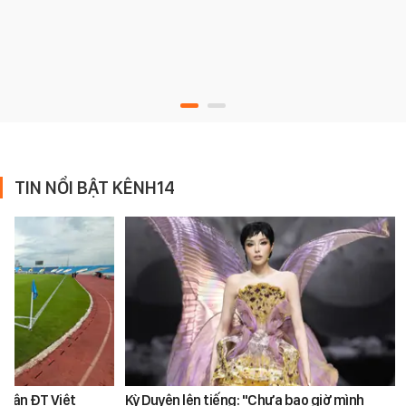
TIN NỔI BẬT KÊNH14
 trận ĐT Việt
Kỳ Duyên lên tiếng: "Chưa bao giờ mình