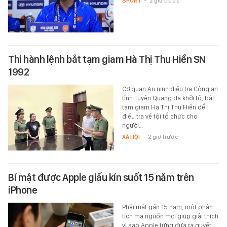
SPORT
-
2 giờ trước
Thi hành lệnh bắt tạm giam Hà Thị Thu Hiền SN
1992
Cơ quan An ninh điều tra Công an
tỉnh Tuyên Quang đã khởi tố, bắt
tạm giam Hà Thị Thu Hiền để
điều tra về tội tổ chức cho
người…
XÃ HỘI
-
2 giờ trước
Bí mật được Apple giấu kín suốt 15 năm trên
iPhone
Phải mất gần 15 năm, một phân
tích mã nguồn mới giúp giải thích
vì sao Apple từng đưa ra quyết