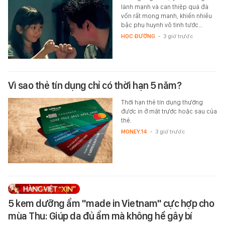
lành mạnh và can thiệp quá đà
vốn rất mong manh, khiến nhiều
bậc phụ huynh vô tình tước…
HỌC ĐƯỜNG
-
3 giờ trước
Vì sao thẻ tín dụng chỉ có thời hạn 5 năm?
Thời hạn thẻ tín dụng thường
được in ở mặt trước hoặc sau của
thẻ.
MONEY.14
-
3 giờ trước
5 kem dưỡng ẩm "made in Vietnam" cực hợp cho
mùa Thu: Giúp da đủ ẩm mà không hề gây bí