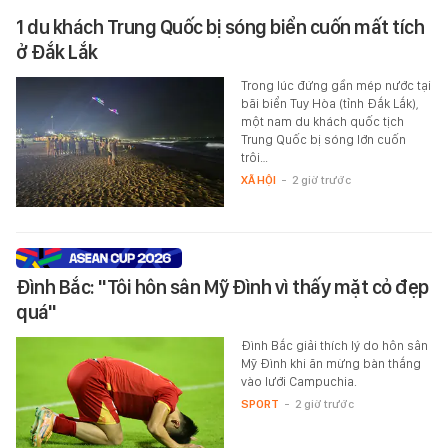
1 du khách Trung Quốc bị sóng biển cuốn mất tích
ở Đắk Lắk
Trong lúc đứng gần mép nước tại
bãi biển Tuy Hòa (tỉnh Đắk Lắk),
một nam du khách quốc tịch
Trung Quốc bị sóng lớn cuốn
trôi…
XÃ HỘI
-
2 giờ trước
Đình Bắc: "Tôi hôn sân Mỹ Đình vì thấy mặt cỏ đẹp
quá"
Đình Bắc giải thích lý do hôn sân
Mỹ Đình khi ăn mừng bàn thắng
vào lưới Campuchia.
SPORT
-
2 giờ trước