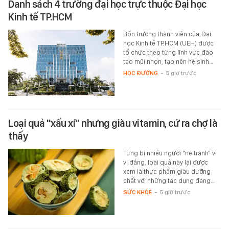
Danh sách 4 trường đại học trực thuộc Đại học
Kinh tế TP.HCM
Bốn trường thành viên của Đại
học Kinh tế TP.HCM (UEH) được
tổ chức theo từng lĩnh vực đào
tạo mũi nhọn, tạo nên hệ sinh…
HỌC ĐƯỜNG
-
5 giờ trước
Loại quả "xấu xí" nhưng giàu vitamin, cứ ra chợ là
thấy
Từng bị nhiều người "né tránh" vì
vị đắng, loại quả này lại được
xem là thực phẩm giàu dưỡng
chất với những tác dụng đáng…
SỨC KHỎE
-
5 giờ trước