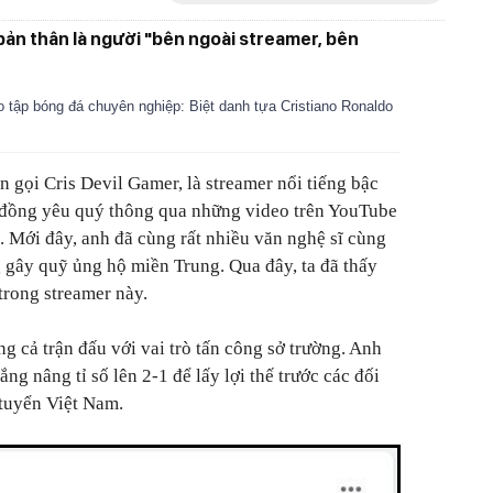
bản thân là người "bên ngoài streamer, bên
o tập bóng đá chuyên nghiệp: Biệt danh tựa Cristiano Ronaldo
ên gọi Cris Devil Gamer, là streamer nổi tiếng bậc
 đồng yêu quý thông qua những video trên YouTube
. Mới đây, anh đã cùng rất nhiều văn nghệ sĩ cùng
g gây quỹ ủng hộ miền Trung. Qua đây, ta đã thấy
trong streamer này.
ng cả trận đấu với vai trò tấn công sở trường. Anh
ng nâng tỉ số lên 2-1 để lấy lợi thế trước các đối
 tuyển Việt Nam.