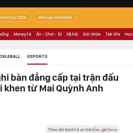
orld Cup 2026
Ăn ngủ Pickleball
 sống
Money.14
Ăn - Chơi - Đi
Xã hội
Sức khỏe
Tek-life
Học
ICKLEBALL
ESPORTS
ghi bàn đẳng cấp tại trận đấu
ời khen từ Mai Quỳnh Anh
Theo dõi Kenh14.vn trên