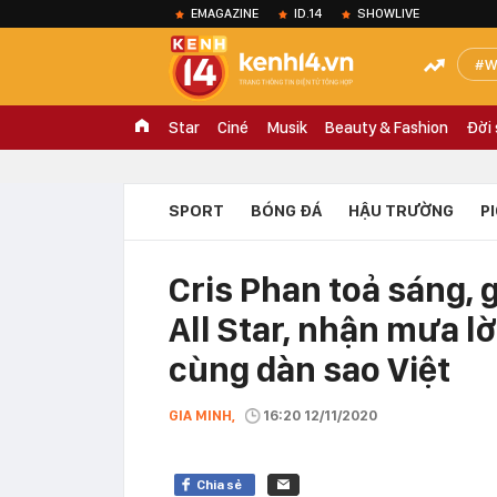
EMAGAZINE
ID.14
SHOWLIVE
W
Star
Ciné
Musik
Beauty & Fashion
Đời
SPORT
BÓNG ĐÁ
HẬU TRƯỜNG
P
Cris Phan toả sáng, 
All Star, nhận mưa l
cùng dàn sao Việt
GIA MINH,
16:20 12/11/2020
Chia sẻ