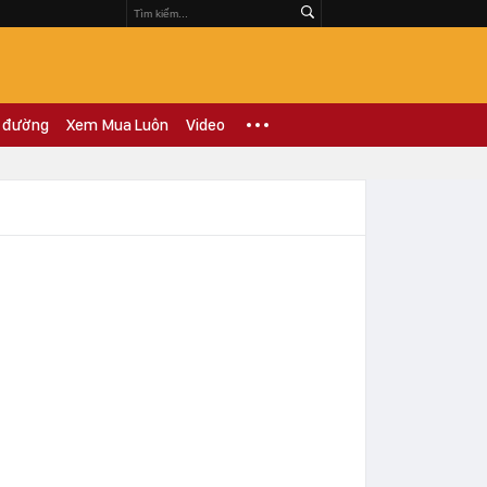
 đường
Xem Mua Luôn
Video