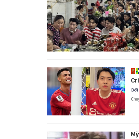
Cr
Đời
Chuy
Mỹ