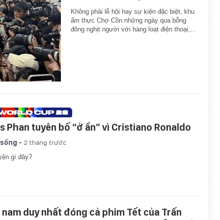
Không phải lễ hội hay sự kiện đặc biệt, khu
ẩm thực Chợ Cồn những ngày qua bỗng
đông nghịt người với hàng loạt điện thoại,…
is Phan tuyên bố “ở ẩn” vì Cristiano Ronaldo
-
 sống
2 tháng trước
ện gì đây?
 nam duy nhất đóng cả phim Tết của Trấn