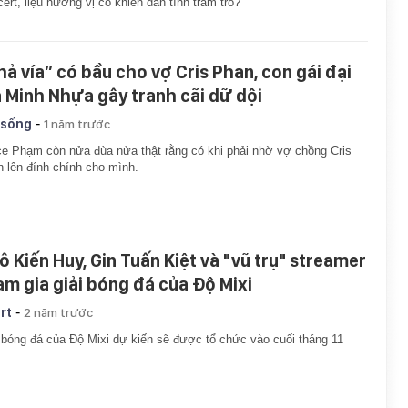
ert, liệu hương vị có khiến dân tình trầm trồ?
hả vía” có bầu cho vợ Cris Phan, con gái đại
a Minh Nhựa gây tranh cãi dữ dội
-
 sống
1 năm trước
e Phạm còn nửa đùa nửa thật rằng có khi phải nhờ vợ chồng Cris
 lên đính chính cho mình.
ô Kiến Huy, Gin Tuấn Kiệt và "vũ trụ" streamer
am gia giải bóng đá của Độ Mixi
-
rt
2 năm trước
 bóng đá của Độ Mixi dự kiến sẽ được tổ chức vào cuối tháng 11