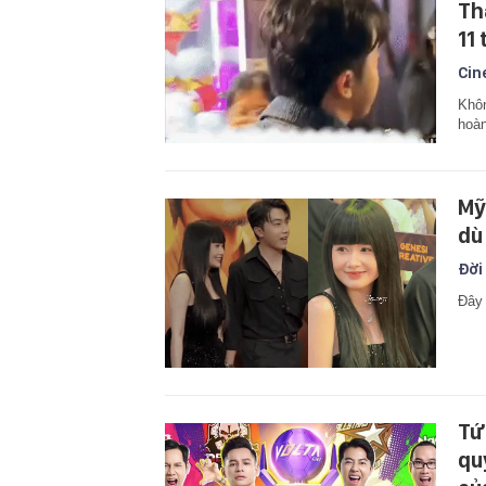
Th
11
Cin
Khôn
hoàn
Mỹ
dù
Đời
Đây 
Tứ
qu