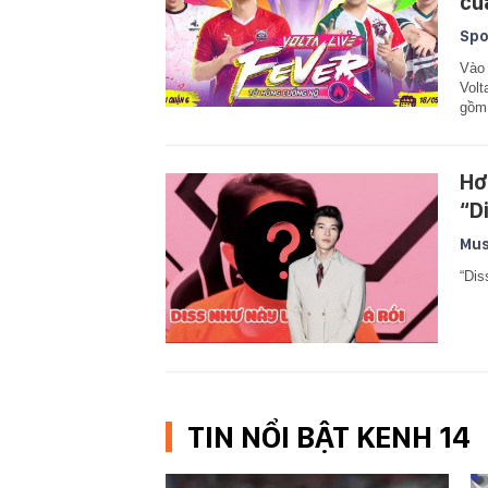
củ
Spo
Vào 
Volt
gồm 
Hơ
“D
Mus
“Dis
TIN NỔI BẬT KENH 14