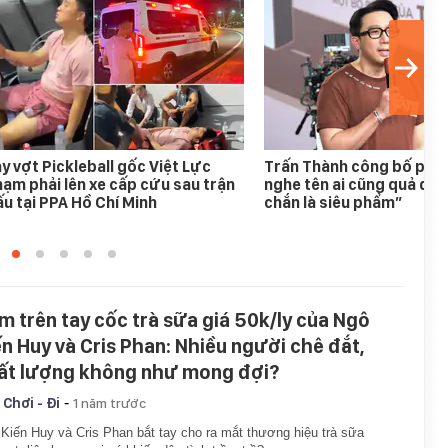
y vợt Pickleball gốc Việt Lực
Trấn Thành công bố phim
ạm phải lên xe cấp cứu sau trận
nghe tên ai cũng quả quy
u tại PPA Hồ Chí Minh
chắn là siêu phẩm”
m trên tay cốc trà sữa giá 50k/ly của Ngô
ến Huy và Cris Phan: Nhiều người chê đắt,
ất lượng không như mong đợi?
-
 Chơi - Đi
1 năm trước
Kiến Huy và Cris Phan bắt tay cho ra mắt thương hiệu trà sữa