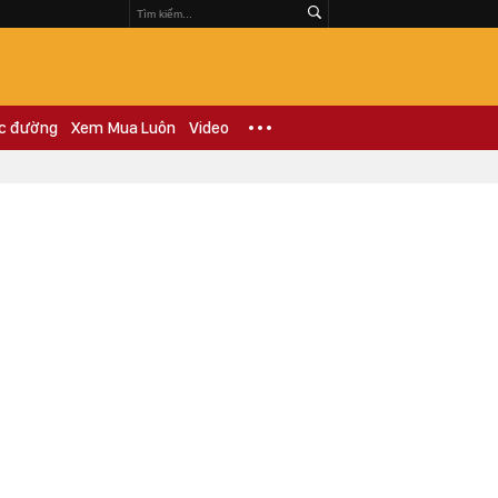
c đường
Xem Mua Luôn
Video