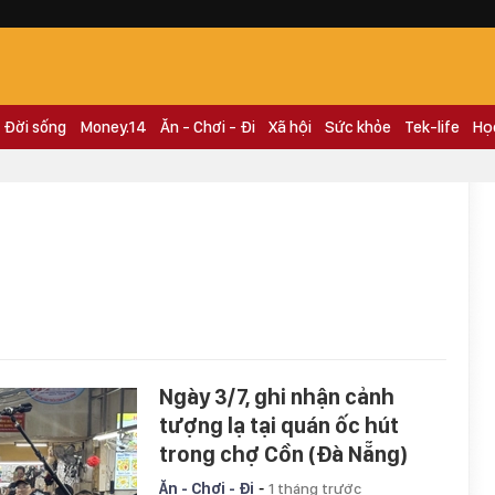
Đời sống
Money.14
Ăn - Chơi - Đi
Xã hội
Sức khỏe
Tek-life
Họ
Ngày 3/7, ghi nhận cảnh
tượng lạ tại quán ốc hút
trong chợ Cồn (Đà Nẵng)
-
Ăn - Chơi - Đi
1 tháng trước