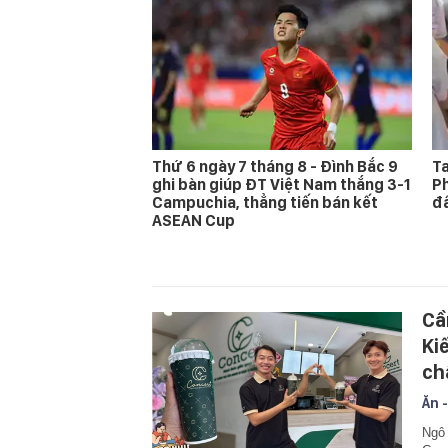
Thứ 6 ngày 7 tháng 8 - Đình Bắc 9
Ta
ghi bàn giúp ĐT Việt Nam thắng 3-1
Ph
Campuchia, thẳng tiến bán kết
đấ
ASEAN Cup
Cầ
Ki
ch
Ăn -
Ngô 