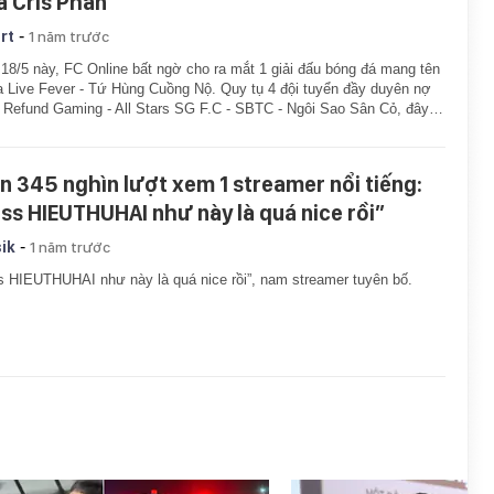
a Cris Phan
-
rt
1 năm trước
18/5 này, FC Online bất ngờ cho ra mắt 1 giải đấu bóng đá mang tên
a Live Fever - Tứ Hùng Cuồng Nộ. Quy tụ 4 đội tuyển đầy duyên nợ
Refund Gaming - All Stars SG F.C - SBTC - Ngôi Sao Sân Cỏ, đây…
n 345 nghìn lượt xem 1 streamer nổi tiếng:
iss HIEUTHUHAI như này là quá nice rồi”
-
ik
1 năm trước
s HIEUTHUHAI như này là quá nice rồi”, nam streamer tuyên bố.