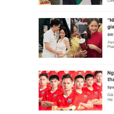
Conc
“N
gi
Đời
Joyc
Phan
Ng
th
Spo
Giải
này.