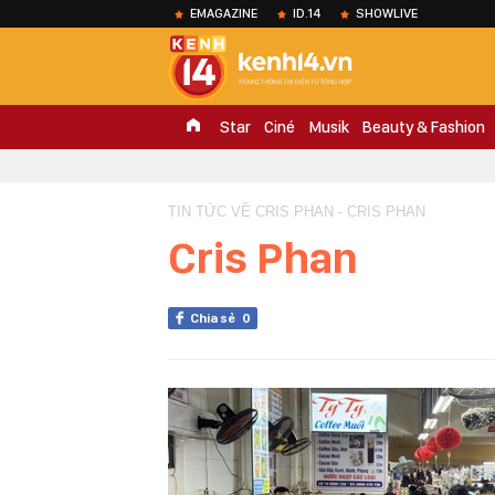
EMAGAZINE
ID.14
SHOWLIVE
Star
Ciné
Musik
Beauty & Fashion
TIN TỨC VỀ CRIS PHAN - CRIS PHAN
Cris Phan
Chia sẻ
0