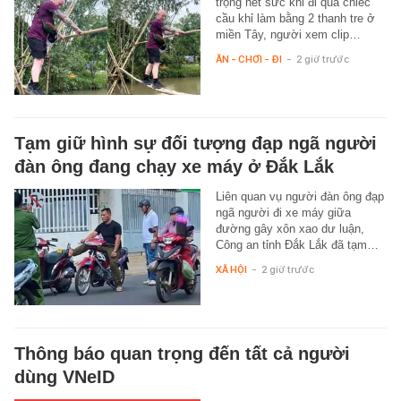
trọng hết sức khi đi qua chiếc
cầu khỉ làm bằng 2 thanh tre ở
miền Tây, người xem clip…
ĂN - CHƠI - ĐI
-
2 giờ trước
Tạm giữ hình sự đối tượng đạp ngã người
đàn ông đang chạy xe máy ở Đắk Lắk
Liên quan vụ người đàn ông đạp
ngã người đi xe máy giữa
đường gây xôn xao dư luận,
Công an tỉnh Đắk Lắk đã tạm…
XÃ HỘI
-
2 giờ trước
Thông báo quan trọng đến tất cả người
dùng VNeID