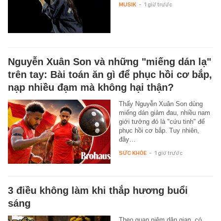
MUSIK
-
1 giờ trước
Nguyễn Xuân Son và những "miếng dán lạ"
trên tay: Bài toán ăn gì để phục hồi cơ bắp,
nạp nhiều đạm mà không hại thận?
Thấy Nguyễn Xuân Son dùng
miếng dán giảm đau, nhiều nam
giới tưởng đó là "cứu tinh" để
phục hồi cơ bắp. Tuy nhiên,
đây…
SỨC KHỎE
-
1 giờ trước
3 điều không làm khi thắp hương buổi
sáng
Theo quan niệm dân gian, có