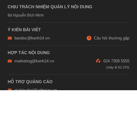
CHỊU TRÁCH NHIỆM QUẢN LÝ NỘI DUNG
Bà Nguyễn Bích Minh
Ý KIẾN BÀI VIẾT
bandoc@kenh14.vn
Câu hỏi thường gặp
HỢP TÁC NỘI DUNG
marketing@kenh14.vn
024 7309 5555
HỖ TRỢ QUẢNG CÁO
giaitrixahoi@admicro.vn
02473007108
TRỤ SỞ HÀ NỘI
Tầng 21, Tòa nhà Center Building, Hapulico Complex, Số 01, phố
Nguyễn Huy Tưởng, phường Thanh Xuân, thành phố Hà Nội