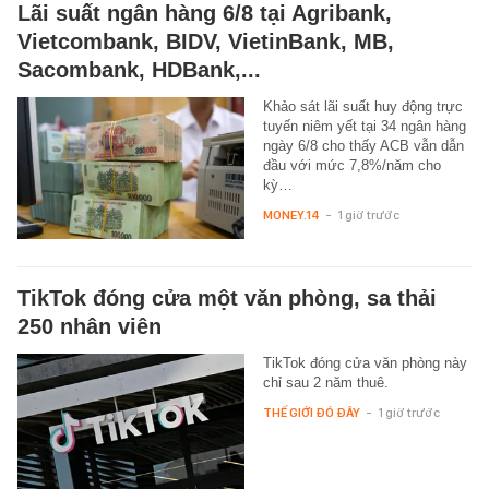
Lãi suất ngân hàng 6/8 tại Agribank,
Vietcombank, BIDV, VietinBank, MB,
Sacombank, HDBank,...
Khảo sát lãi suất huy động trực
tuyến niêm yết tại 34 ngân hàng
ngày 6/8 cho thấy ACB vẫn dẫn
đầu với mức 7,8%/năm cho
kỳ…
MONEY.14
-
1 giờ trước
TikTok đóng cửa một văn phòng, sa thải
250 nhân viên
TikTok đóng cửa văn phòng này
chỉ sau 2 năm thuê.
THẾ GIỚI ĐÓ ĐÂY
-
1 giờ trước