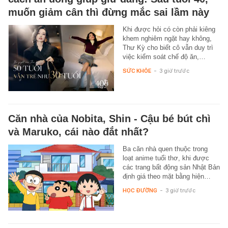
muốn giảm cân thì đừng mắc sai lầm này
Khi được hỏi có còn phải kiêng
khem nghiêm ngặt hay không,
Thư Kỳ cho biết cô vẫn duy trì
việc kiểm soát chế độ ăn,…
SỨC KHỎE
-
3 giờ trước
Căn nhà của Nobita, Shin - Cậu bé bút chì
và Maruko, cái nào đắt nhất?
Ba căn nhà quen thuộc trong
loạt anime tuổi thơ, khi được
các trang bất động sản Nhật Bản
định giá theo mặt bằng hiện…
HỌC ĐƯỜNG
-
3 giờ trước