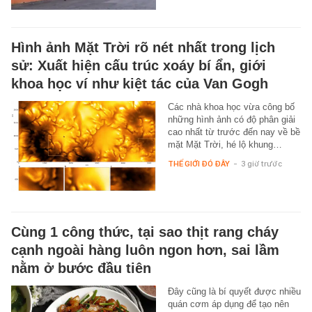
Hình ảnh Mặt Trời rõ nét nhất trong lịch
sử: Xuất hiện cấu trúc xoáy bí ẩn, giới
khoa học ví như kiệt tác của Van Gogh
Các nhà khoa học vừa công bố
những hình ảnh có độ phân giải
cao nhất từ trước đến nay về bề
mặt Mặt Trời, hé lộ khung…
THẾ GIỚI ĐÓ ĐÂY
-
3 giờ trước
Cùng 1 công thức, tại sao thịt rang cháy
cạnh ngoài hàng luôn ngon hơn, sai lầm
nằm ở bước đầu tiên
Đây cũng là bí quyết được nhiều
quán cơm áp dụng để tạo nên