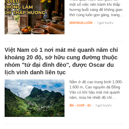
một số việc nên tránh khi thắp
hương buổi sáng để không gian
thờ cúng luôn gọn gàng, trang…
XEM MUA LUÔN
-
1 giờ trước
Việt Nam có 1 nơi mát mẻ quanh năm chỉ
khoảng 20 độ, sở hữu cung đường thuộc
nhóm "tứ đại đỉnh đèo", được Oscar du
lịch vinh danh liên tục
Nằm ở độ cao trung bình 1.000-
1.600 m, Cao nguyên đá Đồng
Văn có khí hậu mát mẻ quanh
năm, mùa hè nhiệt độ chỉ…
ĂN - CHƠI - ĐI
-
1 giờ trước