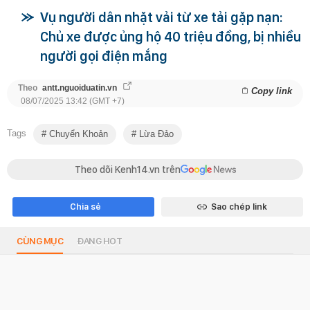
Vụ người dân nhặt vải từ xe tải gặp nạn:
Chủ xe được ủng hộ 40 triệu đồng, bị nhiều
người gọi điện mắng
Theo
antt.nguoiduatin.vn
Copy link
08/07/2025 13:42 (GMT +7)
Tags
Chuyển Khoản
Lừa Đảo
Theo dõi Kenh14.vn trên
Chia sẻ
Sao chép link
CÙNG MỤC
ĐANG HOT