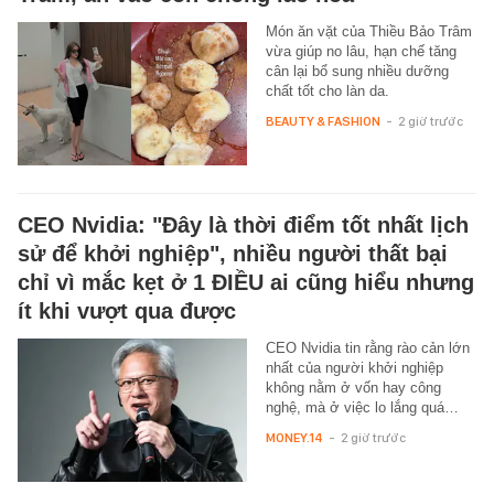
Món ăn vặt của Thiều Bảo Trâm
vừa giúp no lâu, hạn chế tăng
cân lại bổ sung nhiều dưỡng
chất tốt cho làn da.
BEAUTY & FASHION
-
2 giờ trước
CEO Nvidia: "Đây là thời điểm tốt nhất lịch
sử để khởi nghiệp", nhiều người thất bại
chỉ vì mắc kẹt ở 1 ĐIỀU ai cũng hiểu nhưng
ít khi vượt qua được
CEO Nvidia tin rằng rào cản lớn
nhất của người khởi nghiệp
không nằm ở vốn hay công
nghệ, mà ở việc lo lắng quá…
MONEY.14
-
2 giờ trước