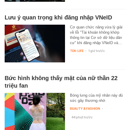
Lưu ý quan trọng khi đăng nhập VNeID
Cơ quan chức năng vừa lý giải
về lỗi "Tài khoản không khớp
thông tin tại Cơ sở dữ liệu dân
cư" khi đăng nhập VNeID và…
TEK-LIFE
-
1 giờ trước
Bức hình không thấy mặt của nữ thần 22
triệu fan
Bóng lưng của mỹ nhân này đủ
sức gây thương nhớ.
BEAUTY & FASHION
-
44 phút trước