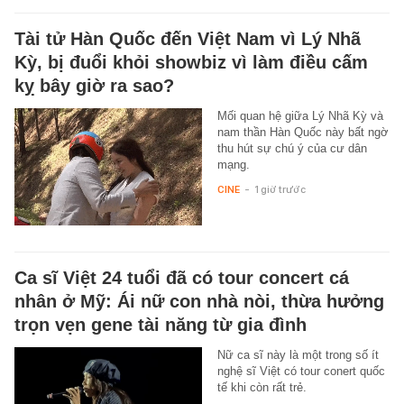
Tài tử Hàn Quốc đến Việt Nam vì Lý Nhã
Kỳ, bị đuổi khỏi showbiz vì làm điều cấm
kỵ bây giờ ra sao?
Mối quan hệ giữa Lý Nhã Kỳ và
nam thần Hàn Quốc này bất ngờ
thu hút sự chú ý của cư dân
mạng.
CINE
-
1 giờ trước
Ca sĩ Việt 24 tuổi đã có tour concert cá
nhân ở Mỹ: Ái nữ con nhà nòi, thừa hưởng
trọn vẹn gene tài năng từ gia đình
Nữ ca sĩ này là một trong số ít
nghệ sĩ Việt có tour conert quốc
tế khi còn rất trẻ.