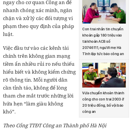
ngay cho cơ quan Công an để
nhanh chóng xác minh, ngăn
chặn và xử lý các đối tượng vi
phạm theo quy định của pháp
Con trai nhắn tin chuyển
luật.
khoản gấp 180 triệu vào
tài khoản ACB số
Việc đầu tư vào các kênh tài
20746111, người mẹ Hà
Tĩnh lập tức báo công an
chính trên không gian mạng
tiềm ẩn nhiều rủi ro nếu thiếu
hiểu biết và không kiểm chứng
rõ thông tin. Mỗi người dân
cần tỉnh táo, không để lòng
Vừa chuyển khoản thành
tham che mắt trước những lời
công cho con trai 2003 ở
hứa hẹn “làm giàu không
20 triệu đồng, bố vội báo
khó”.
công an
Theo Cổng TTĐT Công an Thành phố Hà Nội