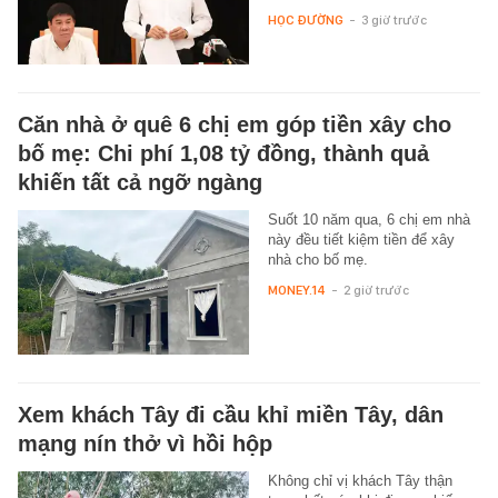
HỌC ĐƯỜNG
-
3 giờ trước
Căn nhà ở quê 6 chị em góp tiền xây cho
bố mẹ: Chi phí 1,08 tỷ đồng, thành quả
khiến tất cả ngỡ ngàng
Suốt 10 năm qua, 6 chị em nhà
này đều tiết kiệm tiền để xây
nhà cho bố mẹ.
MONEY.14
-
2 giờ trước
Xem khách Tây đi cầu khỉ miền Tây, dân
mạng nín thở vì hồi hộp
Không chỉ vị khách Tây thận