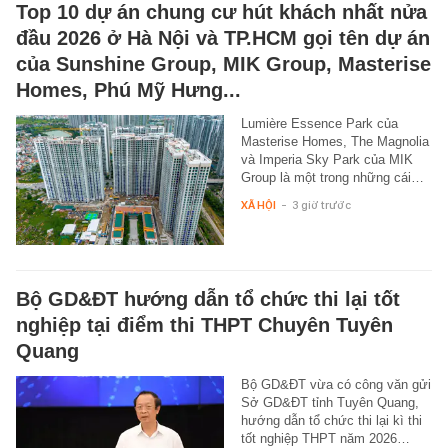
Top 10 dự án chung cư hút khách nhất nửa
đầu 2026 ở Hà Nội và TP.HCM gọi tên dự án
của Sunshine Group, MIK Group, Masterise
Homes, Phú Mỹ Hưng...
Lumière Essence Park của
Masterise Homes, The Magnolia
và Imperia Sky Park của MIK
Group là một trong những cái…
XÃ HỘI
-
3 giờ trước
Bộ GD&ĐT hướng dẫn tổ chức thi lại tốt
nghiệp tại điểm thi THPT Chuyên Tuyên
Quang
Bộ GD&ĐT vừa có công văn gửi
Sở GD&ĐT tỉnh Tuyên Quang,
hướng dẫn tổ chức thi lại kì thi
tốt nghiệp THPT năm 2026…