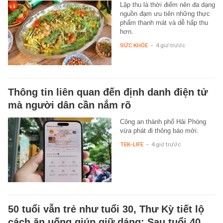
Lập thu là thời điểm nên đa dạng
nguồn đạm ưu tiên những thực
phẩm thanh mát và dễ hấp thu
hơn.
SỨC KHỎE
-
4 giờ trước
Thông tin liên quan đến định danh điện tử
mà người dân cần nắm rõ
Công an thành phố Hải Phòng
vừa phát đi thông báo mới.
TEK-LIFE
-
4 giờ trước
50 tuổi vẫn trẻ như tuổi 30, Thư Kỳ tiết lộ
cách ăn uống giúp giữ dáng: Sau tuổi 40,