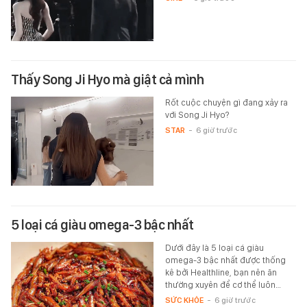
Thấy Song Ji Hyo mà giật cả mình
Rốt cuộc chuyện gì đang xảy ra
với Song Ji Hyo?
STAR
-
6 giờ trước
5 loại cá giàu omega-3 bậc nhất
Dưới đây là 5 loại cá giàu
omega-3 bậc nhất được thống
kê bởi Healthline, bạn nên ăn
thường xuyên để cơ thể luôn…
SỨC KHỎE
-
6 giờ trước