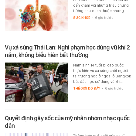
đến khám với những triệu chứng
tưởng như quen thuộc nhưng…
SỨC KHỎE
-
6 giờ trước
Vụ xả súng Thái Lan: Nghi phạm học dùng vũ khí 2
năm, không biểu hiện bất thường
Nam sinh 14 tuổi bị cáo buộc
thực hiện vụ xả súng chết người
tại trường học ở ngoại ô Bangkok
bắt đầu học sử dụng vũ khí…
THẾ GIỚI ĐÓ ĐÂY
-
6 giờ trước
Quyết định gây sốc của mỹ nhân nhóm nhạc quốc
dân
Thông báo mới nhất của ca sĩ