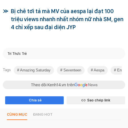
Bị chê tơi tả mà MV của aespa lại đạt 100
triệu views nhanh nhất nhóm nữ nhà SM, gen
4 chỉ xếp sau đại diện JYP
Trí Thức Trẻ
Tags
Amazing Saturday
Seventeen
Aespa
Endin
Theo dõi Kenh14.vn trên
Chia sẻ
Sao chép link
CÙNG MỤC
ĐANG HOT