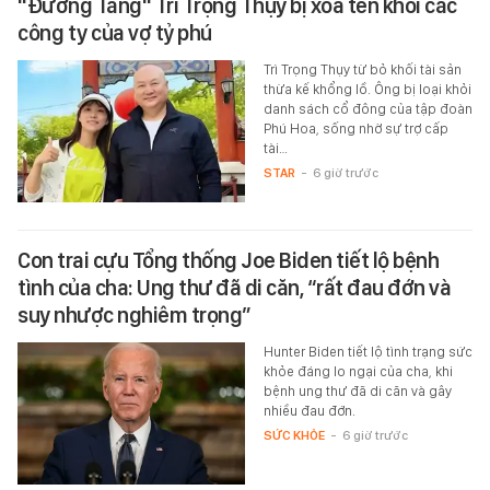
"Đường Tăng" Trì Trọng Thụy bị xóa tên khỏi các
công ty của vợ tỷ phú
Trì Trọng Thụy từ bỏ khối tài sản
thừa kế khổng lồ. Ông bị loại khỏi
danh sách cổ đông của tập đoàn
Phú Hoa, sống nhờ sự trợ cấp
tài…
STAR
-
6 giờ trước
Con trai cựu Tổng thống Joe Biden tiết lộ bệnh
tình của cha: Ung thư đã di căn, “rất đau đớn và
suy nhược nghiêm trọng”
Hunter Biden tiết lộ tình trạng sức
khỏe đáng lo ngại của cha, khi
bệnh ung thư đã di căn và gây
nhiều đau đớn.
SỨC KHỎE
-
6 giờ trước