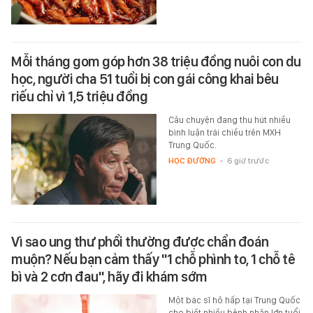
Mỗi tháng gom góp hơn 38 triệu đồng nuôi con du
học, người cha 51 tuổi bị con gái công khai bêu
riếu chỉ vì 1,5 triệu đồng
Câu chuyện đang thu hút nhiều
bình luận trái chiều trên MXH
Trung Quốc.
HỌC ĐƯỜNG
-
6 giờ trước
Vì sao ung thư phổi thường được chẩn đoán
muộn? Nếu bạn cảm thấy "1 chỗ phình to, 1 chỗ tê
bì và 2 cơn đau", hãy đi khám sớm
Một bác sĩ hô hấp tại Trung Quốc
cho biết nhiều bệnh nhân lớn tuổi