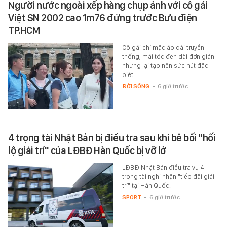
Người nước ngoài xếp hàng chụp ảnh với cô gái
Việt SN 2002 cao 1m76 đứng trước Bưu điện
TP.HCM
Cô gái chỉ mặc áo dài truyền
thống, mái tóc đen dài đơn giản
nhưng lại tạo nên sức hút đặc
biệt.
ĐỜI SỐNG
-
6 giờ trước
4 trọng tài Nhật Bản bị điều tra sau khi bê bối "hối
lộ giải trí" của LĐBĐ Hàn Quốc bị vỡ lở
LĐBĐ Nhật Bản điều tra vụ 4
trọng tài nghi nhận "tiếp đãi giải
trí" tại Hàn Quốc.
SPORT
-
6 giờ trước