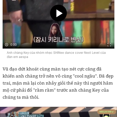
0:00
Anh chàng Key của nhóm nhạc SHINee dance cover Next Level của
đàn em aespa
Vũ đạo dứt khoát cùng màn tạo nét cực căng đã
khiến anh chàng trở nên vô cùng "cool ngầu". Đã đẹp
trai, mặn mà lại còn nhảy giỏi thế này thì người hâm
mộ cứ phải đổ "rầm rầm" trước anh chàng Key của
chúng ta mà thôi.