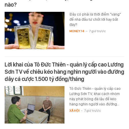
nào?
Đây có phải là thời điểm "vàng"
để nhà đầu tư chốt lời hay bắt
đáy?
MONEY.14
-
7 giờ trước
Lời khai của Tô Đức Thiên - quản lý cấp cao Lương
Sơn TV về chiêu kéo hàng nghìn người vào đường
dây cá cược 1.500 tỷ đồng/tháng
Tô Đức Thiên - quản lý cấp cao
Lương Sơn TV, khai cách nhóm
này phát bóng đá lậu để kéo
hàng nghìn người vào đường…
XÃ HỘI
-
7 giờ trước