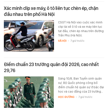
Xác minh clip xe máy, ô tô liên tục chèn ép, chặn
đầu nhau trên phố Hà Nội
CSGT Hà Nội vào cuộc xác minh
clip tài xế ô tô và xe máy liên tục
tạt đầu, chèn ép nhau trên đường
Trần Phú (Hà Nội).
XÃ HỘI
-
7 giờ trước
Điểm chuẩn 23 trường quân đội 2026, cao nhất
29,76
Sáng 10/8, Ban Tuyển sinh quân
sự, Bộ Quốc phòng công bố
điểm chuẩn hệ quân sự ở bậc đại
học và cao đẳng của 23 trường…
HỌC ĐƯỜNG
-
7 giờ trước