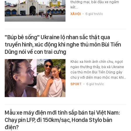
thương mại, bãi đậu xe ngầm
kết…
XÃ HỘI
-
6 giờ trước
"Búp bê sống" Ukraine lộ nhan sắc thật qua
truyền hình, xúc động khi nghe thủ môn Bùi Tiến
Dũng nói về con trai cưng
Khác xa hình ảnh chỉn chu, ngọt
ngào thường thấy, bà xã Ukraine
của thủ môn Bùi Tiến Dũng gây
chú ý với diện mạo mộc mạc khi…
SPORT
-
6 giờ trước
Mẫu xe máy điện mới tinh sắp bán tại Việt Nam:
Chạy pin LFP, đi 150km/sạc, Honda Stylo bản
điện?