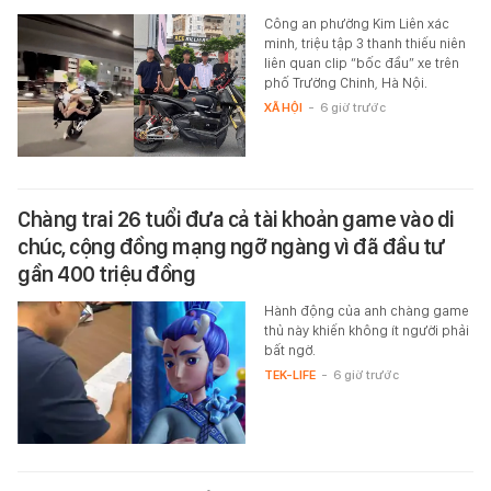
Công an phường Kim Liên xác
minh, triệu tập 3 thanh thiếu niên
liên quan clip “bốc đầu” xe trên
phố Trường Chinh, Hà Nội.
XÃ HỘI
-
6 giờ trước
Chàng trai 26 tuổi đưa cả tài khoản game vào di
chúc, cộng đồng mạng ngỡ ngàng vì đã đầu tư
gần 400 triệu đồng
Hành động của anh chàng game
thủ này khiến không ít người phải
bất ngờ.
TEK-LIFE
-
6 giờ trước