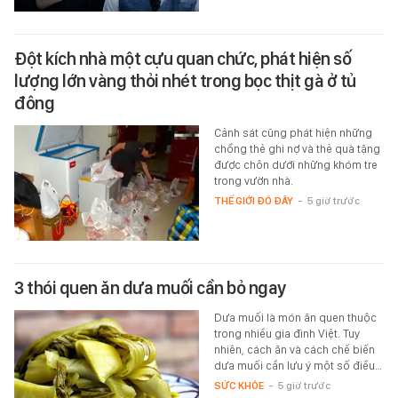
Đột kích nhà một cựu quan chức, phát hiện số
lượng lớn vàng thỏi nhét trong bọc thịt gà ở tủ
đông
Cảnh sát cũng phát hiện những
chồng thẻ ghi nợ và thẻ quà tặng
được chôn dưới những khóm tre
trong vườn nhà.
THẾ GIỚI ĐÓ ĐÂY
-
5 giờ trước
3 thói quen ăn dưa muối cần bỏ ngay
Dưa muối là món ăn quen thuộc
trong nhiều gia đình Việt. Tuy
nhiên, cách ăn và cách chế biến
dưa muối cần lưu ý một số điều…
SỨC KHỎE
-
5 giờ trước