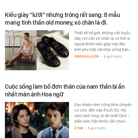
Kiểu giày “lười” nhưng trông rất sang: 8 mẫu
mang tinh thần old money, xỏ chân là đi.
Thiết kế hở gót, không cần buộc
dây, chỉ cần xỏ chân là có thể ra
ngoài khiến kiểu giày này đặc
biệt phù hợp với nhịp sống bận…
XEM MUA LUÔN
-
6 giờ trước
Cuộc sống làm bố đơn thân của nam thần bí ẩn
nhất màn ảnh Hoa ngữ
Sau nhiều năm công khai chuyện
có con, đến nay ở tuổi 50, mỹ
nam lạnh lùng, bí ẩn nhất Cbiz -
diễn viên Trần Khôn vẫn chọn…
STAR
-
5 giờ trước