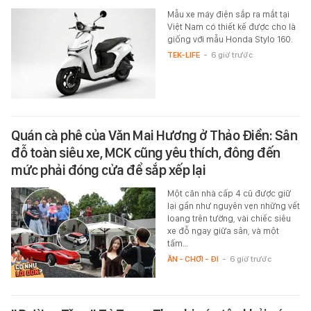
Mẫu xe máy điện sắp ra mắt tại
Việt Nam có thiết kế được cho là
giống với mẫu Honda Stylo 160.
TEK-LIFE
-
6 giờ trước
Quán cà phê của Văn Mai Hương ở Thảo Điền: Sân
đỗ toàn siêu xe, MCK cũng yêu thích, đông đến
mức phải đóng cửa để sắp xếp lại
Một căn nhà cấp 4 cũ được giữ
lại gần như nguyên vẹn những vết
loang trên tường, vài chiếc siêu
xe đỗ ngay giữa sân, và một
tấm…
ĂN - CHƠI - ĐI
-
6 giờ trước