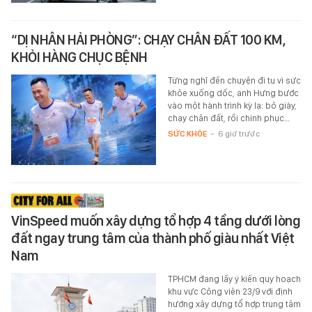
“DỊ NHÂN HẢI PHÒNG”: CHẠY CHÂN ĐẤT 100 KM,
KHỎI HÀNG CHỤC BỆNH
Từng nghĩ đến chuyện đi tu vì sức
khỏe xuống dốc, anh Hưng bước
vào một hành trình kỳ lạ: bỏ giày,
chạy chân đất, rồi chinh phục…
SỨC KHỎE
-
6 giờ trước
VinSpeed muốn xây dựng tổ hợp 4 tầng dưới lòng
đất ngay trung tâm của thành phố giàu nhất Việt
Nam
TPHCM đang lấy ý kiến quy hoạch
khu vực Công viên 23/9 với định
hướng xây dựng tổ hợp trung tâm