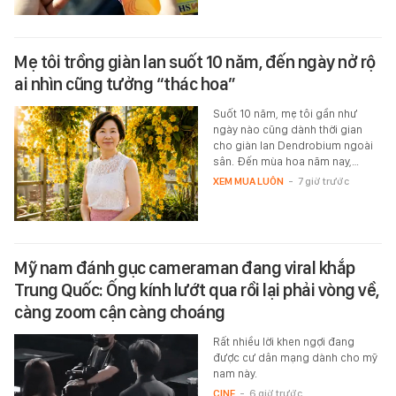
Mẹ tôi trồng giàn lan suốt 10 năm, đến ngày nở rộ
ai nhìn cũng tưởng “thác hoa”
Suốt 10 năm, mẹ tôi gần như
ngày nào cũng dành thời gian
cho giàn lan Dendrobium ngoài
sân. Đến mùa hoa năm nay,…
XEM MUA LUÔN
-
7 giờ trước
Mỹ nam đánh gục cameraman đang viral khắp
Trung Quốc: Ống kính lướt qua rồi lại phải vòng về,
càng zoom cận càng choáng
Rất nhiều lời khen ngợi đang
được cư dân mạng dành cho mỹ
nam này.
CINE
-
6 giờ trước