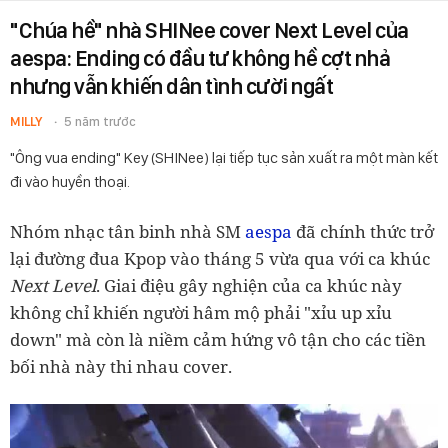
"Chúa hề" nhà SHINee cover Next Level của
aespa: Ending có đầu tư không hề cợt nhả
nhưng vẫn khiến dân tình cười ngất
MILLY
5 năm trước
"Ông vua ending" Key (SHINee) lại tiếp tục sản xuất ra một màn kết
đi vào huyền thoại.
Nhóm nhạc tân binh nhà SM
aespa
đã chính thức trở
lại đường đua Kpop vào tháng 5 vừa qua với ca khúc
Next Level
. Giai điệu gây nghiện của ca khúc này
không chỉ khiến người hâm mộ phải "xỉu up xỉu
down" mà còn là niềm cảm hứng vô tận cho các tiền
bối nhà này thi nhau cover.