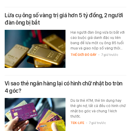
Lừa cụ ông số vàng trị giá hơn 5 tỷ đồng, 2 người
đàn ông bị bắt
Hai người đàn ông vừa bị bắt với
cáo buộc giả danh đặc vụ liên
bang để lừa một cụ ông 85 tuổi
mua và giao nộp số vàng thỏi…
THẾ GIỚI ĐÓ ĐÂY
-
7 giờ trước
Vì sao thẻ ngân hàng lại có hình chữ nhật bo tròn
4 góc?
Dù là thẻ ATM, thẻ tín dụng hay
thẻ ghi nợ, tất cả đều có hình chữ
nhật bo góc và chung 1 kích
thước.
TEK-LIFE
-
7 giờ trước