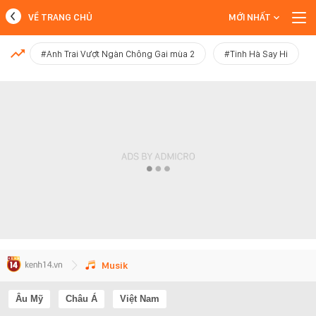
VỀ TRANG CHỦ
MỚI NHẤT
MỚI NHẤT
#Anh Trai Vượt Ngàn Chông Gai mùa 2
#Tinh Hà Say Hi
Xem thêm
Musik
Âu Mỹ
Châu Á
Việt Nam