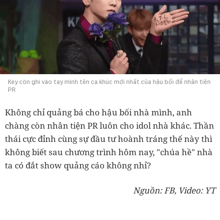
Key còn ghi vào tay mình tên ca khúc mới nhất của hậu bối để nhân tiện
PR
Không chỉ quảng bá cho hậu bối nhà mình, anh
chàng còn nhân tiện PR luôn cho idol nhà khác. Thần
thái cực đỉnh cùng sự đầu tư hoành tráng thế này thì
không biết sau chương trình hôm nay, "chúa hề" nhà
ta có đắt show quảng cáo không nhỉ?
Nguồn: FB, Video: YT