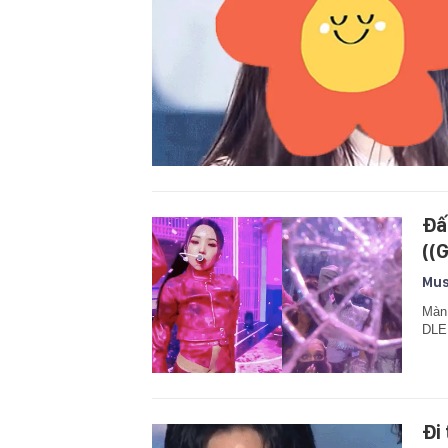
Đấ
((
Mus
Màn 
DLE 
Đi