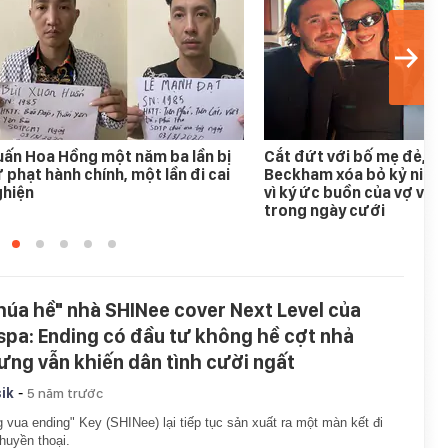
ấn Hoa Hồng một năm ba lần bị
Cắt đứt với bố mẹ đẻ, B
 phạt hành chính, một lần đi cai
Beckham xóa bỏ kỷ niệm
ghiện
vì ký ức buồn của vợ với 
trong ngày cưới
húa hề" nhà SHINee cover Next Level của
spa: Ending có đầu tư không hề cợt nhả
ưng vẫn khiến dân tình cười ngất
-
ik
5 năm trước
 vua ending" Key (SHINee) lại tiếp tục sản xuất ra một màn kết đi
huyền thoại.