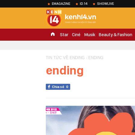
EMAGAZINE
ID.14
SHOWLIVE
Star
Ciné
Musik
Beauty & Fashion
TIN TỨC VỀ ENDING - ENDING
ending
Chia sẻ
0