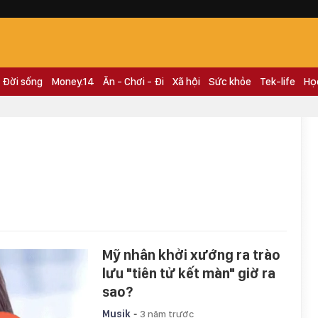
Đời sống
Money.14
Ăn - Chơi - Đi
Xã hội
Sức khỏe
Tek-life
Họ
Mỹ nhân khởi xướng ra trào
lưu "tiên tử kết màn" giờ ra
sao?
-
Musik
3 năm trước