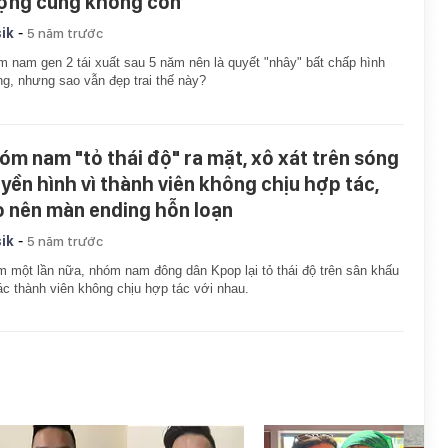
ợng cũng không còn
-
ik
5 năm trước
 nam gen 2 tái xuất sau 5 năm nên là quyết "nhây" bất chấp hình
g, nhưng sao vẫn đẹp trai thế này?
óm nam "tỏ thái độ" ra mặt, xô xát trên sóng
uyền hình vì thành viên không chịu hợp tác,
o nên màn ending hỗn loạn
-
ik
5 năm trước
 một lần nữa, nhóm nam đông dân Kpop lại tỏ thái độ trên sân khấu
ác thành viên không chịu hợp tác với nhau.