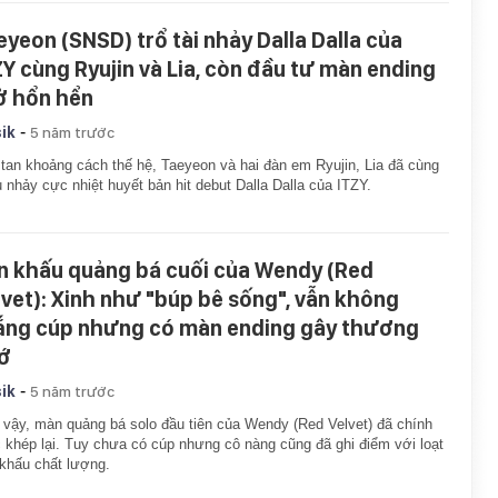
eyeon (SNSD) trổ tài nhảy Dalla Dalla của
ZY cùng Ryujin và Lia, còn đầu tư màn ending
ở hổn hển
-
ik
5 năm trước
tan khoảng cách thế hệ, Taeyeon và hai đàn em Ryujin, Lia đã cùng
 nhảy cực nhiệt huyết bản hit debut Dalla Dalla của ITZY.
n khấu quảng bá cuối của Wendy (Red
lvet): Xinh như "búp bê sống", vẫn không
ắng cúp nhưng có màn ending gây thương
ớ
-
ik
5 năm trước
vậy, màn quảng bá solo đầu tiên của Wendy (Red Velvet) đã chính
 khép lại. Tuy chưa có cúp nhưng cô nàng cũng đã ghi điểm với loạt
khấu chất lượng.