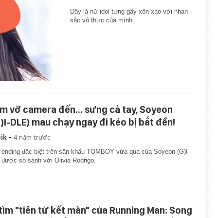
Đây là nữ idol từng gây xôn xao với nhan
sắc vô thực của mình.
m vỡ camera đến... sưng cả tay, Soyeon
G)I-DLE) mau chạy ngay đi kẻo bị bắt đền!
-
ik
4 năm trước
ending đặc biệt trên sân khấu TOMBOY vừa qua của Soyeon (G)I-
được so sánh với Olivia Rodrigo.
 tìm "tiên tử kết màn" của Running Man: Song