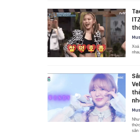
Ta
IT
th
Mus
Xoá 
nhau
Sâ
Ve
th
nh
Mus
Như 
thức
sân 