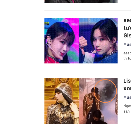
ae
tư
Gis
Mus
aesp
trì 
Li
xo
Mus
Ngay
sân 