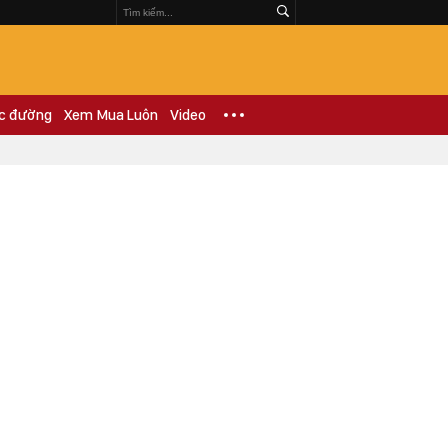
c đường
Xem Mua Luôn
Video