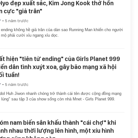
 Hyo đẹp xuất sắc, Kim Jong Kook thở hổn
n cực "giả trân"
-
r
5 năm trước
 ending không hề giả trân của dàn sao Running Man khiến cho người
mộ phải cười xỉu ngang xỉu dọc.
ất hiện "tiên tử ending" của Girls Planet 999
iến dân tình xuýt xoa, gây bão mạng xã hội
ối tuần!
-
r
5 năm trước
dol Huh Jiwon nhanh chóng trở thành cái tên được cộng đồng mạng
 lùng" sau tập 3 của show sống còn nhà Mnet - Girls Planet 999.
óm nam biến sân khấu thành "cái chợ" khi
ành nhau thời lượng lên hình, một xíu hình