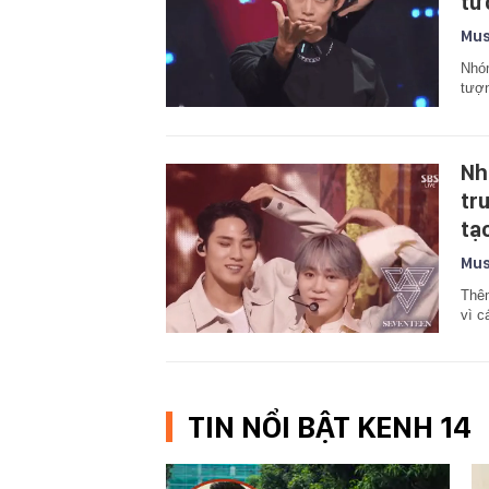
tư
Mus
Nhóm
tượn
Nh
tr
tạ
Mus
Thêm
vì c
TIN NỔI BẬT KENH 14