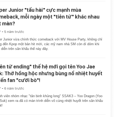
per Junior "tấu hài" cực mạnh mùa
meback, mỗi ngày một "tiên tử" khác nhau
t màn?
-
r
5 năm trước
r Junior vừa chính thức comeback với MV House Party, không chỉ
 đến Kpop một bản hit mới, các mỹ nam nhà SM còn dí dỏm khi
h diễn trên sân khấu thế này đây.
iên tử ending" thế hệ mới gọi tên Yoo Jae
k: Thở hồng hộc nhưng bùng nổ nhiệt huyết
iến fan "cười bò"!
-
r
6 năm trước
h viên nhóm nhạc "tân binh khủng long" SSAK3 – Yoo Dragon (Yoo
Suk) xem ra đã có màn trình diễn vô cùng nhiệt huyết trên sân khấu
t!