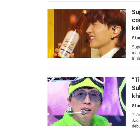
Su
co
kế
Sta
Supe
mang
trìn
"T
Su
kh
Sta
Thàn
Jae 
debu