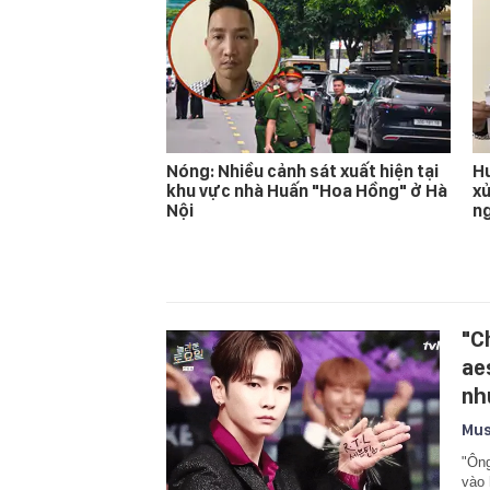
Nóng: Nhiều cảnh sát xuất hiện tại
Hu
khu vực nhà Huấn "Hoa Hồng" ở Hà
xử
Nội
n
"C
ae
nh
Mus
"Ông
vào 