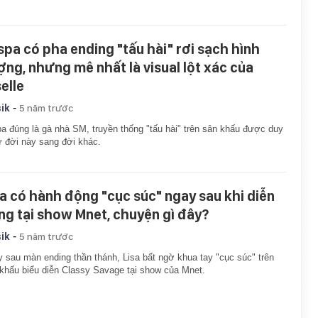
spa có pha ending "tấu hài" rơi sạch hình
ợng, nhưng mê nhất là visual lột xác của
elle
-
ik
5 năm trước
a đúng là gà nhà SM, truyền thống "tấu hài" trên sân khấu được duy
từ đời này sang đời khác.
sa có hành động "cục súc" ngay sau khi diễn
ng tại show Mnet, chuyện gì đây?
-
ik
5 năm trước
 sau màn ending thần thánh, Lisa bất ngờ khua tay "cục súc" trên
khấu biểu diễn Classy Savage tại show của Mnet.