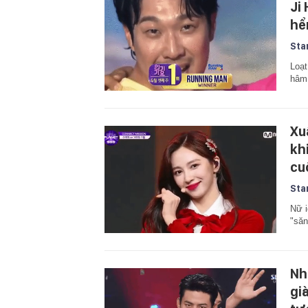
Ji
hể
Sta
Loạt
hâm 
Xu
kh
cu
Sta
Nữ i
"săn
Nh
gi