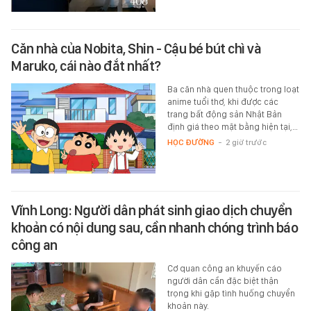
Căn nhà của Nobita, Shin - Cậu bé bút chì và
Maruko, cái nào đắt nhất?
Ba căn nhà quen thuộc trong loạt
anime tuổi thơ, khi được các
trang bất động sản Nhật Bản
định giá theo mặt bằng hiện tại,…
HỌC ĐƯỜNG
-
2 giờ trước
Vĩnh Long: Người dân phát sinh giao dịch chuyển
khoản có nội dung sau, cần nhanh chóng trình báo
công an
Cơ quan công an khuyến cáo
người dân cần đặc biệt thận
trọng khi gặp tình huống chuyển
khoản này.