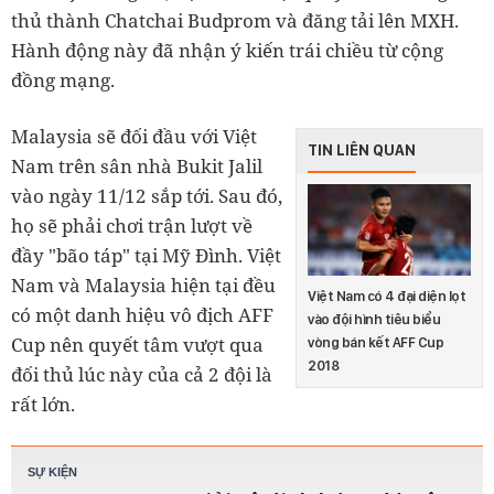
thủ thành Chatchai Budprom và đăng tải lên MXH.
Hành động này đã nhận ý kiến trái chiều từ cộng
đồng mạng.
Malaysia sẽ đối đầu với Việt
TIN LIÊN QUAN
Nam trên sân nhà Bukit Jalil
vào ngày 11/12 sắp tới. Sau đó,
họ sẽ phải chơi trận lượt về
đầy "bão táp" tại Mỹ Đình. Việt
Nam và Malaysia hiện tại đều
Việt Nam có 4 đại diện lọt
có một danh hiệu vô địch AFF
vào đội hình tiêu biểu
Cup nên quyết tâm vượt qua
vòng bán kết AFF Cup
2018
đối thủ lúc này của cả 2 đội là
rất lớn.
SỰ KIỆN