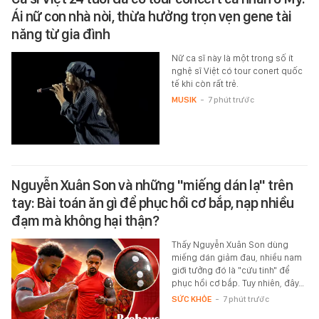
Ái nữ con nhà nòi, thừa hưởng trọn vẹn gene tài
năng từ gia đình
Nữ ca sĩ này là một trong số ít
nghệ sĩ Việt có tour conert quốc
tế khi còn rất trẻ.
MUSIK
-
7 phút trước
Nguyễn Xuân Son và những "miếng dán lạ" trên
tay: Bài toán ăn gì để phục hồi cơ bắp, nạp nhiều
đạm mà không hại thận?
Thấy Nguyễn Xuân Son dùng
miếng dán giảm đau, nhiều nam
giới tưởng đó là "cứu tinh" để
phục hồi cơ bắp. Tuy nhiên, đây…
SỨC KHỎE
-
7 phút trước