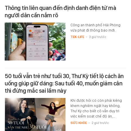
Thông tin liên quan đến định danh điện tử mà
người dân cần nắm rõ
Công an thành phố Hải Phòng
vừa phát đi thông báo mới.
TEK-LIFE
-
3 giờ trước
50 tuổi vẫn trẻ như tuổi 30, Thư Kỳ tiết lộ cách ăn
uống giúp giữ dáng: Sau tuổi 40, muốn giảm cân
thì đừng mắc sai lầm này
Khi được hỏi có còn phải kiêng
khem nghiêm ngặt hay không,
Thư Kỳ cho biết cô vẫn duy trì
việc kiểm soát chế độ ăn,…
SỨC KHỎE
-
2 giờ trước