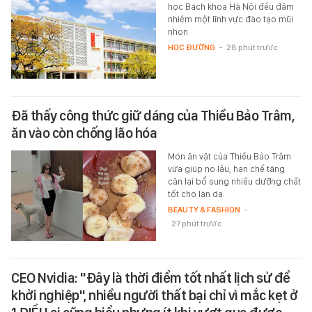
học Bách khoa Hà Nội đều đảm
nhiệm một lĩnh vực đào tạo mũi
nhọn
HỌC ĐƯỜNG
-
28 phút trước
Đã thấy công thức giữ dáng của Thiều Bảo Trâm,
ăn vào còn chống lão hóa
Món ăn vặt của Thiều Bảo Trâm
vừa giúp no lâu, hạn chế tăng
cân lại bổ sung nhiều dưỡng chất
tốt cho làn da.
BEAUTY & FASHION
-
27 phút trước
CEO Nvidia: "Đây là thời điểm tốt nhất lịch sử để
khởi nghiệp", nhiều người thất bại chỉ vì mắc kẹt ở