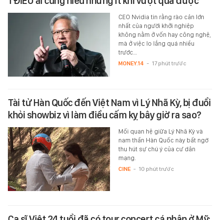
1 ĐIỀU ai cũng hiểu nhưng ít khi vượt qua được
CEO Nvidia tin rằng rào cản lớn
nhất của người khởi nghiệp
không nằm ở vốn hay công nghệ,
mà ở việc lo lắng quá nhiều
trước…
MONEY.14
-
17 phút trước
Tài tử Hàn Quốc đến Việt Nam vì Lý Nhã Kỳ, bị đuổi
khỏi showbiz vì làm điều cấm kỵ bây giờ ra sao?
Mối quan hệ giữa Lý Nhã Kỳ và
nam thần Hàn Quốc này bất ngờ
thu hút sự chú ý của cư dân
mạng.
CINE
-
10 phút trước
Ca sĩ Việt 24 tuổi đã có tour concert cá nhân ở Mỹ: