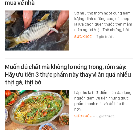
mua về nhà
Sở hữu thịt thơm ngọt cùng hàm
lượng dinh dưỡng cao, cá chép
là lựa chọn quen thuộc trên mâm
cơm người Việt. Thế nhưng, bất…
SỨC KHỎE
-
7 giờ trước
Muốn đủ chất mà không lo nóng trong, rôm sảy:
Hãy ưu tiên 3 thực phẩm này thay vì ăn quá nhiều
thịt gà, thịt bò
Lập thu là thời điểm nên đa dạng
nguồn đạm ưu tiên những thực
phẩm thanh mát và dễ hấp thu
hơn.
SỨC KHỎE
-
3 giờ trước