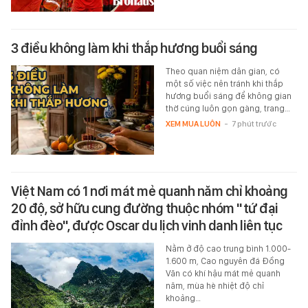
3 điều không làm khi thắp hương buổi sáng
Theo quan niệm dân gian, có
một số việc nên tránh khi thắp
hương buổi sáng để không gian
thờ cúng luôn gọn gàng, trang…
XEM MUA LUÔN
-
7 phút trước
Việt Nam có 1 nơi mát mẻ quanh năm chỉ khoảng
20 độ, sở hữu cung đường thuộc nhóm "tứ đại
đỉnh đèo", được Oscar du lịch vinh danh liên tục
Nằm ở độ cao trung bình 1.000-
1.600 m, Cao nguyên đá Đồng
Văn có khí hậu mát mẻ quanh
năm, mùa hè nhiệt độ chỉ
khoảng…