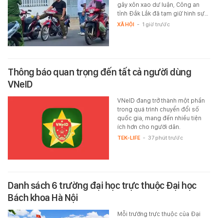
gây xôn xao dư luận, Công an
tỉnh Đắk Lắk đã tạm giữ hình sự…
XÃ HỘI
-
1 giờ trước
Thông báo quan trọng đến tất cả người dùng
VNeID
VNeID đang trở thành một phần
trong quá trình chuyển đổi số
quốc gia, mang đến nhiều tiện
ích hơn cho người dân.
TEK-LIFE
-
37 phút trước
Danh sách 6 trường đại học trực thuộc Đại học
Bách khoa Hà Nội
Mỗi trường trực thuộc của Đại