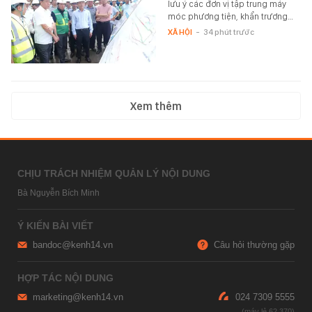
lưu ý các đơn vị tập trung máy
móc phương tiện, khẩn trương…
XÃ HỘI
-
34 phút trước
Xem thêm
CHỊU TRÁCH NHIỆM QUẢN LÝ NỘI DUNG
Bà Nguyễn Bích Minh
Ý KIẾN BÀI VIẾT
bandoc@kenh14.vn
Câu hỏi thường gặp
HỢP TÁC NỘI DUNG
marketing@kenh14.vn
024 7309 5555