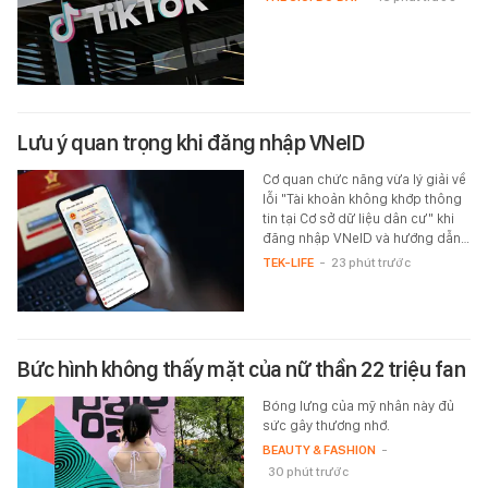
Lưu ý quan trọng khi đăng nhập VNeID
Cơ quan chức năng vừa lý giải về
lỗi "Tài khoản không khớp thông
tin tại Cơ sở dữ liệu dân cư" khi
đăng nhập VNeID và hướng dẫn…
TEK-LIFE
-
23 phút trước
Bức hình không thấy mặt của nữ thần 22 triệu fan
Bóng lưng của mỹ nhân này đủ
sức gây thương nhớ.
BEAUTY & FASHION
-
30 phút trước