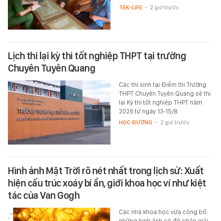
TEK-LIFE
-
2 giờ trước
Lịch thi lại kỳ thi tốt nghiệp THPT tại trường
Chuyên Tuyên Quang
Các thí sinh tại Điểm thi Trường
THPT Chuyên Tuyên Quang sẽ thi
lại Kỳ thi tốt nghiệp THPT năm
2026 từ ngày 13-15/8.
HỌC ĐƯỜNG
-
2 giờ trước
Hình ảnh Mặt Trời rõ nét nhất trong lịch sử: Xuất
hiện cấu trúc xoáy bí ẩn, giới khoa học ví như kiệt
tác của Van Gogh
Các nhà khoa học vừa công bố
những hình ảnh có độ phân giải