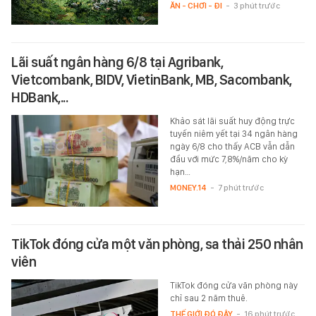
ĂN - CHƠI - ĐI
-
3 phút trước
Lãi suất ngân hàng 6/8 tại Agribank,
Vietcombank, BIDV, VietinBank, MB, Sacombank,
HDBank,...
Khảo sát lãi suất huy động trực
tuyến niêm yết tại 34 ngân hàng
ngày 6/8 cho thấy ACB vẫn dẫn
đầu với mức 7,8%/năm cho kỳ
hạn…
MONEY.14
-
7 phút trước
TikTok đóng cửa một văn phòng, sa thải 250 nhân
viên
TikTok đóng cửa văn phòng này
chỉ sau 2 năm thuê.
THẾ GIỚI ĐÓ ĐÂY
-
16 phút trước