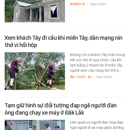
MONEY.14
-
1 giờ trước
Xem khách Tây đi cầu khỉ miền Tây, dân mạng nín
thở vì hồi hộp
Không chỉ vị khách Tây thận trọng
hết sức khi đi qua chiếc cầu khỉ
làm bằng 2 thanh tre ở miền Tây,
người xem clip cũng nín thở vì…
ĂN - CHƠI - ĐI
-
1 giờ trước
Tạm giữ hình sự đối tượng đạp ngã người đàn
ông đang chạy xe máy ở Đắk Lắk
Liên quan vụ người đàn ông đạp
ngã người đi xe máy giữa đường