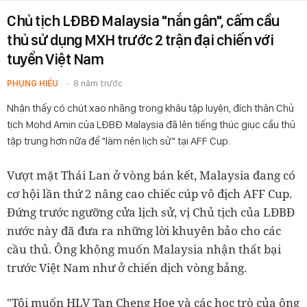
Chủ tịch LĐBĐ Malaysia "nắn gân", cấm cầu
thủ sử dụng MXH trước 2 trận đại chiến với
tuyển Việt Nam
PHỤNG HIẾU
8 năm trước
Nhận thấy có chút xao nhãng trong khâu tập luyện, đích thân Chủ
tịch Mohd Amin của LĐBĐ Malaysia đã lên tiếng thúc giục cầu thủ
tập trung hơn nữa để "làm nên lịch sử" tại AFF Cup.
Vượt mặt Thái Lan ở vòng bán kết, Malaysia đang có
cơ hội lần thứ 2 nâng cao chiếc cúp vô địch AFF Cup.
Đứng trước ngưỡng cửa lịch sử, vị Chủ tịch của LĐBĐ
nước này đã đưa ra những lời khuyên bảo cho các
cầu thủ. Ông không muốn Malaysia nhận thất bại
trước Việt Nam như ở chiến dịch vòng bảng.
"Tôi muốn HLV Tan Cheng Hoe và các học trò của ông