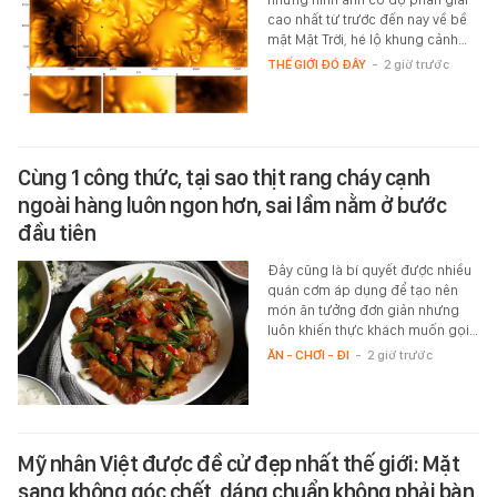
cao nhất từ trước đến nay về bề
mặt Mặt Trời, hé lộ khung cảnh…
THẾ GIỚI ĐÓ ĐÂY
-
2 giờ trước
Cùng 1 công thức, tại sao thịt rang cháy cạnh
ngoài hàng luôn ngon hơn, sai lầm nằm ở bước
đầu tiên
Đây cũng là bí quyết được nhiều
quán cơm áp dụng để tạo nên
món ăn tưởng đơn giản nhưng
luôn khiến thực khách muốn gọi…
ĂN - CHƠI - ĐI
-
2 giờ trước
Mỹ nhân Việt được đề cử đẹp nhất thế giới: Mặt
sang không góc chết, dáng chuẩn không phải bàn