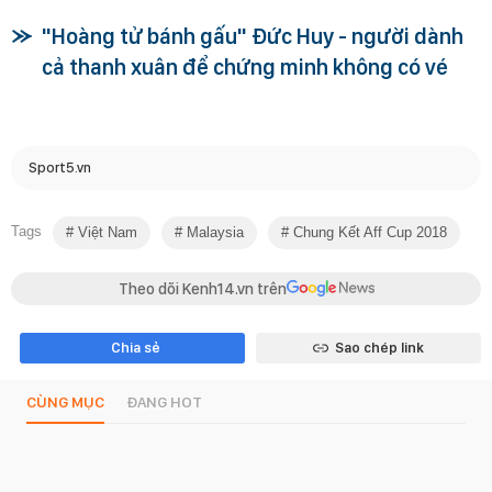
"Hoàng tử bánh gấu" Đức Huy - người dành
cả thanh xuân để chứng minh không có vé
Sport5.vn
Tags
Việt Nam
Malaysia
Chung Kết Aff Cup 2018
Theo dõi Kenh14.vn trên
Chia sẻ
Sao chép link
CÙNG MỤC
ĐANG HOT