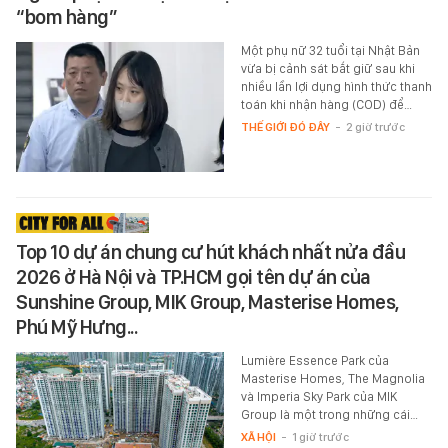
“bom hàng”
Một phụ nữ 32 tuổi tại Nhật Bản
vừa bị cảnh sát bắt giữ sau khi
nhiều lần lợi dụng hình thức thanh
toán khi nhận hàng (COD) để…
THẾ GIỚI ĐÓ ĐÂY
-
2 giờ trước
Top 10 dự án chung cư hút khách nhất nửa đầu
2026 ở Hà Nội và TP.HCM gọi tên dự án của
Sunshine Group, MIK Group, Masterise Homes,
Phú Mỹ Hưng...
Lumière Essence Park của
Masterise Homes, The Magnolia
và Imperia Sky Park của MIK
Group là một trong những cái…
XÃ HỘI
-
1 giờ trước