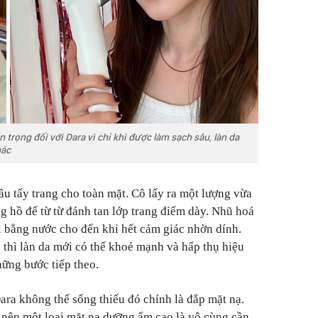
 trọng đối với Dara vì chỉ khi được làm sạch sâu, làn da
hác
ầu tẩy trang cho toàn mặt. Cô lấy ra một lượng vừa
g hồ để từ từ đánh tan lớp trang điểm dày. Nhũ hoá
ại bằng nước cho đến khi hết cảm giác nhờn dính.
 thì làn da mới có thể khoẻ mạnh và hấp thụ hiệu
hững bước tiếp theo.
ra không thể sống thiếu đó chính là đắp mặt nạ.
nên một loại mặt nạ dưỡng ẩm cao là vô cùng cần