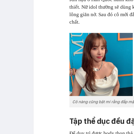
thiết. Nữ idol thường sẽ dùng
lông giãn nở. Sau đó cô mới đ
chất.
Cô nàng cũng bật mí rằng đắp mặt
Tập thể dục đều đặ
Để duy trì được body thon thả