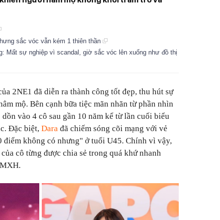
 nhưng sắc vóc vẫn kém 1 thiên thần
: Mất sự nghiệp vì scandal, giờ sắc vóc lên xuống như đồ thị
của 2NE1 đã diễn ra thành công tốt đẹp, thu hút sự
hâm mộ. Bên cạnh bữa tiệc mãn nhãn từ phần nhìn
ổ dồn vào 4 cô sau gần 10 năm kể từ lần cuối biểu
c. Đặc biệt,
Dara
đã chiếm sóng cõi mạng với vẻ
0 điểm không có nhưng" ở tuổi U45. Chính vì vậy,
 của cô từng được chia sẻ trong quá khứ nhanh
p MXH.