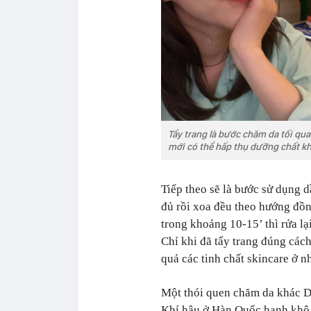
Tẩy trang là bước chăm da tối quan
mới có thể hấp thụ dưỡng chất k
Tiếp theo sẽ là bước sử dụng d
đủ rồi xoa đều theo hướng đồn
trong khoảng 10-15’ thì rửa l
Chỉ khi đã tẩy trang đúng cách
quả các tinh chất skincare ở n
Một thói quen chăm da khác Da
Khí hậu ở Hàn Quốc hanh khô 