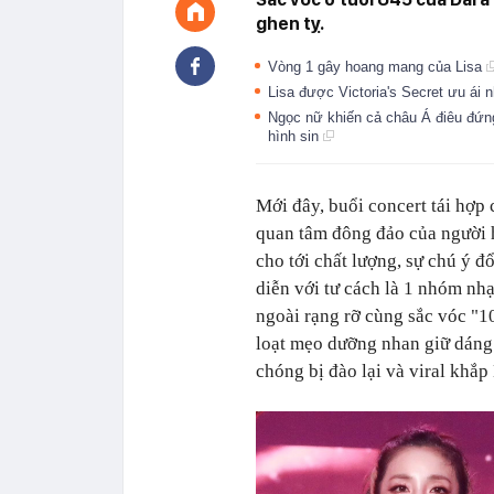
ghen tỵ.
Vòng 1 gây hoang mang của Lisa
Lisa được Victoria's Secret ưu ái
Ngọc nữ khiến cả châu Á điêu đứng
hình sin
Mới đây, buổi concert tái hợp 
quan tâm đông đảo của người 
cho tới chất lượng, sự chú ý đ
diễn với tư cách là 1 nhóm nhạ
ngoài rạng rỡ cùng sắc vóc "1
loạt mẹo dưỡng nhan giữ dáng
chóng bị đào lại và viral khắ