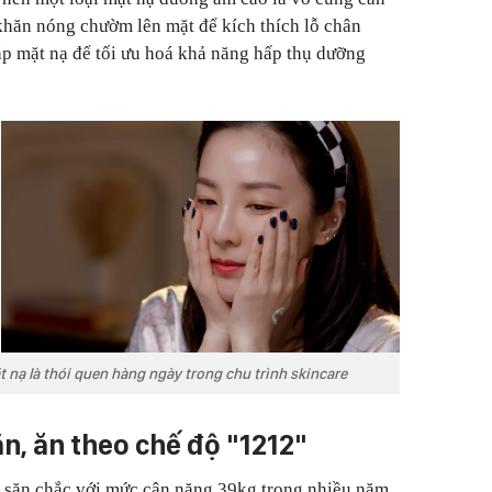
 khăn nóng chườm lên mặt để kích thích lỗ chân
ắp mặt nạ để tối ưu hoá khả năng hấp thụ dưỡng
 nạ là thói quen hàng ngày trong chu trình skincare
n, ăn theo chế độ "1212"
, săn chắc với mức cân nặng 39kg trong nhiều năm,