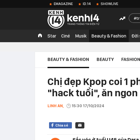
EMAGAZINE
ID.14
SHOWLIVE
t
Star
Ciné
Musik
Beauty & Fashion
Đời
BEAUTY & FASHION
BEAUTY
FASHIO
Chị đẹp Kpop coi 1 
"hack tuổi", ăn ngon
LINH AN,
15:30 17/10/2024
Chia sẻ
Sắc vóc ở tuổi U45 của Dara