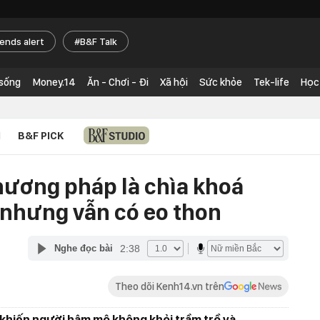
rends alert
B&F Talk
 sống
Money.14
Ăn - Chơi - Đi
Xã hội
Sức khỏe
Tek-life
Học
N
B&F PICK
phương pháp là chìa khoá
 nhưng vẫn có eo thon
2:38
Nghe đọc bài
Theo dõi Kenh14.vn trên
 khiến người hâm mộ không khỏi trầm trồ và