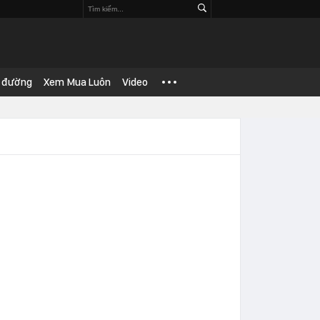
 đường
Xem Mua Luôn
Video