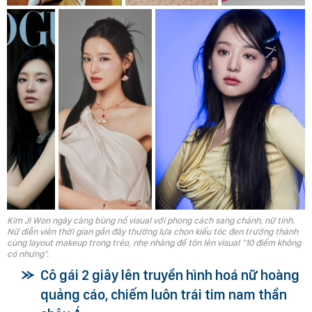
Kim Ji Won ngày càng bùng nổ visual với phong cách sang chảnh, nữ tính.
Nữ diễn viên thời gian gần đây thường lựa chọn kiểu tóc đen trưởng thành
cùng layout makeup trong trẻo, nhẹ nhàng để tôn lên visual "10 điểm không
có nhưng".
Cô gái 2 giây lên truyền hình hoá nữ hoàng
quảng cáo, chiếm luôn trái tim nam thần