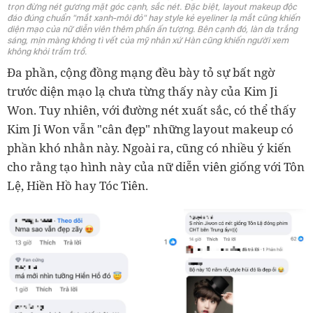
trọn đừng nét gương mặt góc cạnh, sắc nét. Đặc biệt, layout makeup độc
đáo đúng chuẩn "mắt xanh-môi đỏ" hay style kẻ eyeliner lạ mắt cũng khiến
diện mạo của nữ diễn viên thêm phần ấn tượng. Bên cạnh đó, làn da trắng
sáng, mịn màng không tì vết của mỹ nhân xứ Hàn cũng khiến người xem
không khỏi trầm trồ.
Đa phần, cộng đồng mạng đều bày tỏ sự bất ngờ
trước diện mạo lạ chưa từng thấy này của Kim Ji
Won. Tuy nhiên, với đường nét xuất sắc, có thể thấy
Kim Ji Won vẫn "cân đẹp" những layout makeup có
phần khó nhằn này. Ngoài ra, cũng có nhiều ý kiến
cho rằng tạo hình này của nữ diễn viên giống với Tôn
Lệ, Hiền Hồ hay Tóc Tiên.