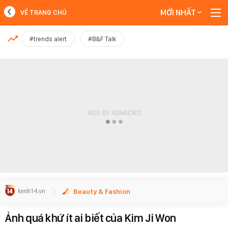
MỚI NHẤT
VỀ TRANG CHỦ
MỚI NHẤT
#trends alert
#B&F Talk
Xem thêm
Beauty & Fashion
Ảnh quá khứ ít ai biết của Kim Ji Won