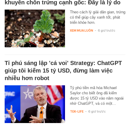
khuyên chôn trứng cạnh gốc: Đây là lý do
Theo cách lý giải dân gian, trứng
có thể giúp cây xanh tốt, phát
triển khỏe hơn.
XEM MUA LUÔN
-
6 giờ trước
Tỉ phú sáng lập 'cá voi' Strategy: ChatGPT
giúp tôi kiếm 15 tỷ USD, đừng làm việc
nhiều hơn robot
Tỷ phú tiền mã hóa Michael
Saylor cho biết ông đã kiếm
được 15 tỷ USD vào năm ngoái
nhờ ChatGPT, và có một…
TEK-LIFE
-
6 giờ trước