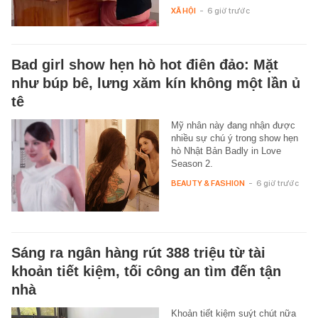
XÃ HỘI
-
6 giờ trước
Bad girl show hẹn hò hot điên đảo: Mặt
như búp bê, lưng xăm kín không một lần ủ
tê
Mỹ nhân này đang nhận được
nhiều sự chú ý trong show hẹn
hò Nhật Bản Badly in Love
Season 2.
BEAUTY & FASHION
-
6 giờ trước
Sáng ra ngân hàng rút 388 triệu từ tài
khoản tiết kiệm, tối công an tìm đến tận
nhà
Khoản tiết kiệm suýt chút nữa