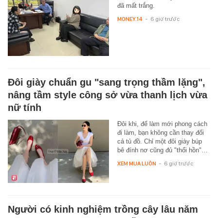
đã mất trắng.
MONEY.14
-
6 giờ trước
Đôi giày chuẩn gu "sang trọng thầm lặng",
nâng tầm style công sở vừa thanh lịch vừa
nữ tính
Đôi khi, để làm mới phong cách
đi làm, bạn không cần thay đổi
cả tủ đồ. Chỉ một đôi giày búp
bê đính nơ cũng đủ "thổi hồn"…
XEM MUA LUÔN
-
6 giờ trước
Người có kinh nghiệm trồng cây lâu năm