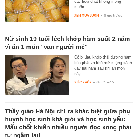
các hợp chất không mong
muốn…
XEM MUA LUÔN
-
6 giờ trước
Nữ sinh 19 tuổi lệch khớp hàm suốt 2 năm
vì ăn 1 món "vạn người mê"
Cô bị đau khớp thái dương hàm
bên phải và khó mở miệng cách
đây hai năm sau khi ăn món
này.
SỨC KHỎE
-
6 giờ trước
Thầy giáo Hà Nội chỉ ra khác biệt giữa phụ
huynh học sinh khá giỏi và học sinh yếu:
Mấu chốt khiến nhiều người đọc xong phải
tự ngẫm lại!