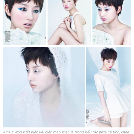
Kim Ji Won xuất hiện với diện mạo khác lạ trong kiểu tóc pixie cá tính, khoe