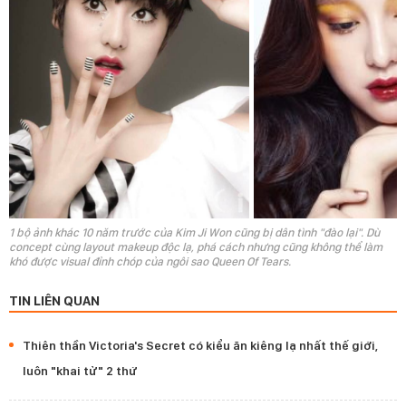
1 bộ ảnh khác 10 năm trước của Kim Ji Won cũng bị dân tình "đào lại". Dù
concept cùng layout makeup độc lạ, phá cách nhưng cũng không thể làm
khó được visual đỉnh chóp của ngôi sao Queen Of Tears.
TIN LIÊN QUAN
Thiên thần Victoria's Secret có kiểu ăn kiêng lạ nhất thế giới,
luôn "khai tử" 2 thứ