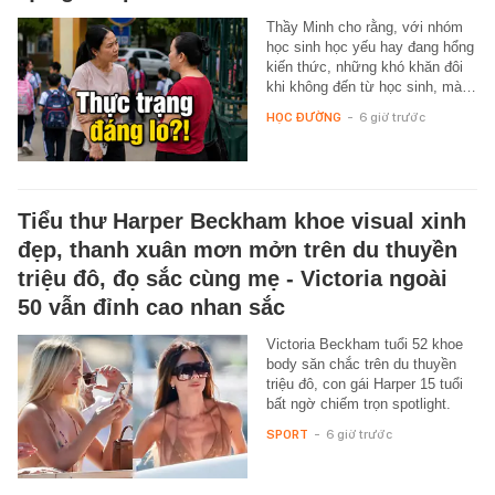
Thầy Minh cho rằng, với nhóm
học sinh học yếu hay đang hổng
kiến thức, những khó khăn đôi
khi không đến từ học sinh, mà…
HỌC ĐƯỜNG
-
6 giờ trước
Tiểu thư Harper Beckham khoe visual xinh
đẹp, thanh xuân mơn mởn trên du thuyền
triệu đô, đọ sắc cùng mẹ - Victoria ngoài
50 vẫn đỉnh cao nhan sắc
Victoria Beckham tuổi 52 khoe
body săn chắc trên du thuyền
triệu đô, con gái Harper 15 tuổi
bất ngờ chiếm trọn spotlight.
SPORT
-
6 giờ trước