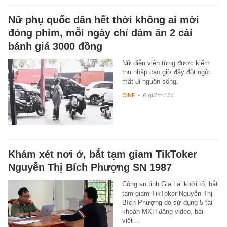
Nữ phụ quốc dân hết thời không ai mời
đóng phim, mỗi ngày chỉ dám ăn 2 cái
bánh giá 3000 đồng
Nữ diễn viên từng được kiếm
thu nhập cao giờ đây đột ngột
mất đi nguồn sống.
CINE
-
6 giờ trước
Khám xét nơi ở, bắt tạm giam TikToker
Nguyễn Thị Bích Phượng SN 1987
Công an tỉnh Gia Lai khởi tố, bắt
tạm giam TikToker Nguyễn Thị
Bích Phượng do sử dụng 5 tài
khoản MXH đăng video, bài
viết…