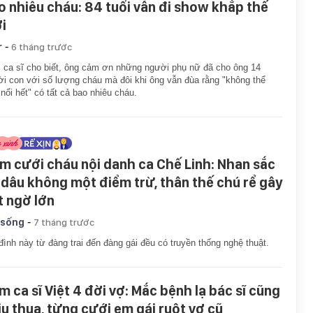
o nhiêu cháu: 84 tuổi vẫn đi show khắp thế
ới
-
r
6 tháng trước
ca sĩ cho biết, ông cảm ơn những người phụ nữ đã cho ông 14
i con với số lượng cháu mà đôi khi ông vẫn đùa rằng "không thể
nổi hết" có tất cả bao nhiêu cháu.
m cưới cháu nội danh ca Chế Linh: Nhan sắc
 dâu không một điểm trừ, thân thế chú rể gây
t ngờ lớn
-
 sống
7 tháng trước
đình này từ đàng trai đến đàng gái đều có truyền thống nghệ thuật.
m ca sĩ Việt 4 đời vợ: Mắc bệnh lạ bác sĩ cũng
ịu thua, từng cưới em gái ruột vợ cũ