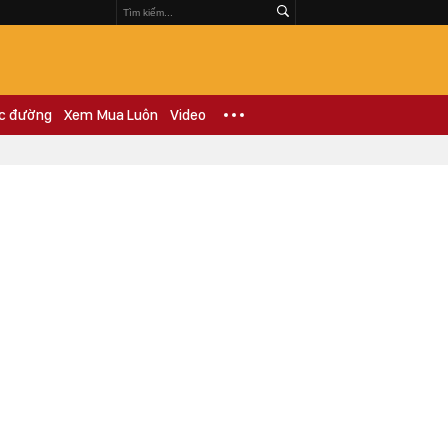
c đường
Xem Mua Luôn
Video