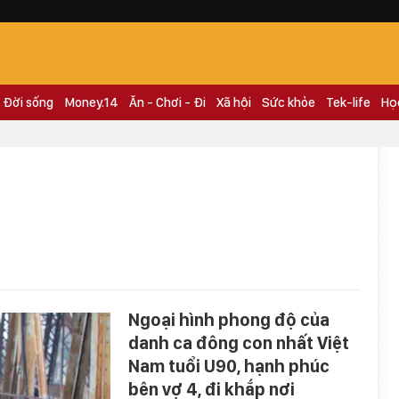
Đời sống
Money.14
Ăn - Chơi - Đi
Xã hội
Sức khỏe
Tek-life
Họ
Ngoại hình phong độ của
danh ca đông con nhất Việt
Nam tuổi U90, hạnh phúc
bên vợ 4, đi khắp nơi