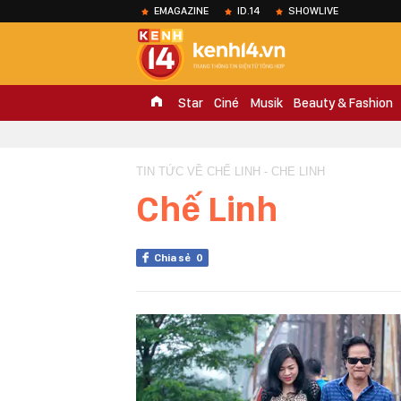
EMAGAZINE
ID.14
SHOWLIVE
Star
Ciné
Musik
Beauty & Fashion
TIN TỨC VỀ CHẾ LINH - CHE LINH
Chế Linh
Chia sẻ
0