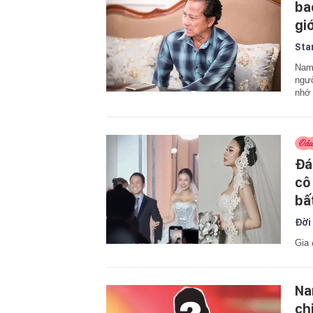
ba
gi
Sta
Nam 
ngườ
nhớ 
Đá
cô
bấ
Đời
Gia 
Na
ch