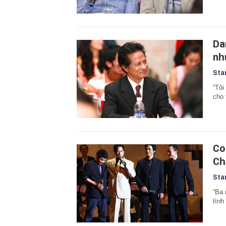
Da
nh
Sta
“Tôi
cho 
Con
Chế
Sta
“Ba 
tình