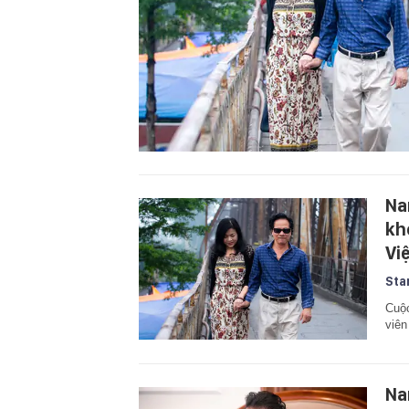
Na
kh
Vi
Sta
Cuộc
viên
Na