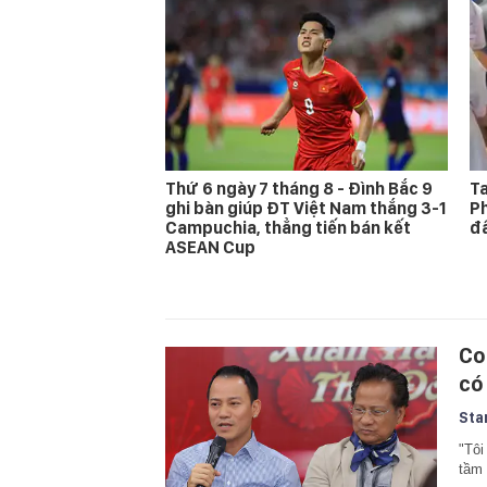
Thứ 6 ngày 7 tháng 8 - Đình Bắc 9
Ta
ghi bàn giúp ĐT Việt Nam thắng 3-1
Ph
Campuchia, thẳng tiến bán kết
đấ
ASEAN Cup
Co
có
Sta
"Tôi
tầm 