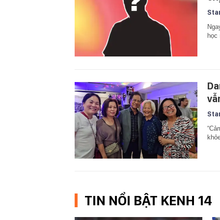
Sta
Ngay
học 
Da
vẫ
Sta
“Cảm
khỏe
TIN NỔI BẬT KENH 14