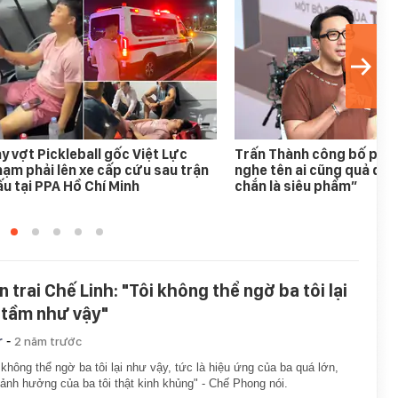
y vợt Pickleball gốc Việt Lực
Trấn Thành công bố phim
ạm phải lên xe cấp cứu sau trận
nghe tên ai cũng quả quy
u tại PPA Hồ Chí Minh
chắn là siêu phẩm”
n trai Chế Linh: "Tôi không thể ngờ ba tôi lại
 tầm như vậy"
-
r
2 năm trước
 không thể ngờ ba tôi lại như vậy, tức là hiệu ứng của ba quá lớn,
ảnh hưởng của ba tôi thật kinh khủng" - Chế Phong nói.