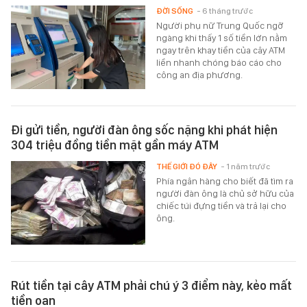
ĐỜI SỐNG
- 6 tháng trước
Người phụ nữ Trung Quốc ngỡ
ngàng khi thấy 1 số tiền lớn nằm
ngay trên khay tiền của cây ATM
liền nhanh chóng báo cáo cho
công an địa phương.
Đi gửi tiền, người đàn ông sốc nặng khi phát hiện
304 triệu đồng tiền mặt gần máy ATM
THẾ GIỚI ĐÓ ĐÂY
- 1 năm trước
Phía ngân hàng cho biết đã tìm ra
người đàn ông là chủ sở hữu của
chiếc túi đựng tiền và trả lại cho
ông.
Rút tiền tại cây ATM phải chú ý 3 điểm này, kẻo mất
tiền oan