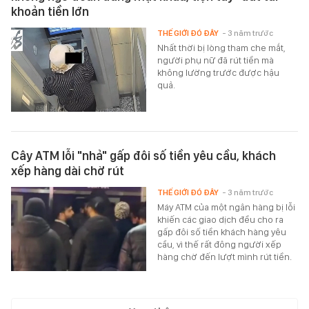
khoản tiền lớn
THẾ GIỚI ĐÓ ĐÂY
- 3 năm trước
Nhất thời bị lòng tham che mắt,
người phụ nữ đã rút tiền mà
không lường trước được hậu
quả.
Cây ATM lỗi "nhả" gấp đôi số tiền yêu cầu, khách
xếp hàng dài chờ rút
THẾ GIỚI ĐÓ ĐÂY
- 3 năm trước
Máy ATM của một ngân hàng bị lỗi
khiến các giao dịch đều cho ra
gấp đôi số tiền khách hàng yêu
cầu, vì thế rất đông người xếp
hàng chờ đến lượt mình rút tiền.