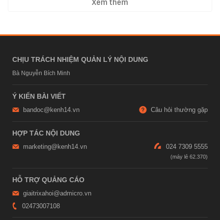
Xem thêm
CHỊU TRÁCH NHIỆM QUẢN LÝ NỘI DUNG
Bà Nguyễn Bích Minh
Ý KIẾN BÀI VIẾT
bandoc@kenh14.vn
Câu hỏi thường gặp
HỢP TÁC NỘI DUNG
marketing@kenh14.vn
024 7309 5555
HỖ TRỢ QUẢNG CÁO
giaitrixahoi@admicro.vn
02473007108