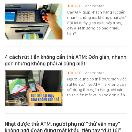
TEK-LIFE
- 2 năm trước
Cây ATM giúp khách hàng rút tiền
nhanh chóng mà không phải chờ
đợi tại quầy giao dịch, vậy trong
cây ATM thường có bao nhiêu
tiền?
4 cách rút tiền không cần thẻ ATM: Đơn giản, nhanh
gọn nhưng không phải ai cũng biết!
TEK-LIFE
- 2 năm trước
Người dùng có thể thực hiện việc
rút tiền từ máy ATM mà không cần
sử dụng thẻ ngân hàng, chỉ cần
thực hiện một vài bước đơn giản.
Nhặt được thẻ ATM, người phụ nữ “thử vận may”
không ngờ đoán đúng mật khẩu, tiện tay “đút túi”