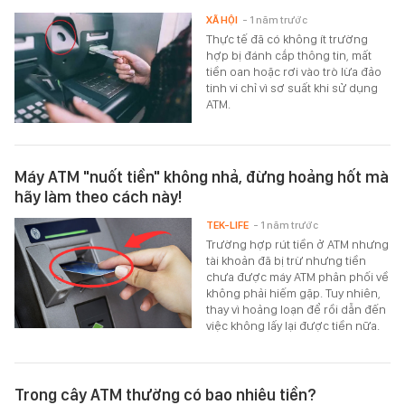
XÃ HỘI
- 1 năm trước
Thực tế đã có không ít trường
hợp bị đánh cắp thông tin, mất
tiền oan hoặc rơi vào trò lừa đảo
tinh vi chỉ vì sơ suất khi sử dụng
ATM.
Máy ATM "nuốt tiền" không nhả, đừng hoảng hốt mà
hãy làm theo cách này!
TEK-LIFE
- 1 năm trước
Trường hợp rút tiền ở ATM nhưng
tài khoản đã bị trừ nhưng tiền
chưa được máy ATM phân phối về
không phải hiếm gặp. Tuy nhiên,
thay vì hoảng loạn để rồi dẫn đến
việc không lấy lại được tiền nữa.
Trong cây ATM thường có bao nhiêu tiền?