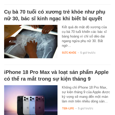
Cụ bà 70 tuổi có xương trẻ khỏe như phụ
nữ 30, bác sĩ kinh ngạc khi biết bí quyết
Kết quả đo mật độ xương của
cụ bà 70 tuổi khiến các bác sĩ
bàng hoàng vì chỉ số dẻo dai
ngang ngửa phụ nữ 30. Bất
ngờ…
SỨC KHỎE
-
5 giờ trước
iPhone 18 Pro Max và loạt sản phẩm Apple
có thể ra mắt trong sự kiện tháng 9
Không chỉ iPhone 18 Pro Max,
sự kiện tháng 9 của Apple được
kỳ vọng sẽ mang đến một màn
làm mới trên nhiều dòng sản…
TEK-LIFE
-
5 giờ trước