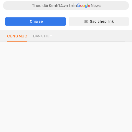
Theo dõi Kenh14.vn trên
Chia sẻ
Sao chép link
CÙNG MỤC
ĐANG HOT