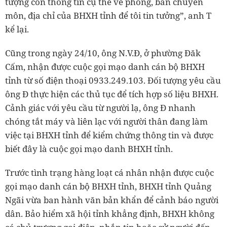
tượng còn thông tin cụ thể về phòng, ban chuyên
môn, địa chỉ của BHXH tỉnh để tôi tin tưởng”, anh T
kể lại.
Cũng trong ngày 24/10, ông N.V.Đ, ở phường Đăk
Cấm, nhận được cuộc gọi mạo danh cán bộ BHXH
tỉnh từ số điện thoại 0933.249.103. Đối tượng yêu cầu
ông Đ thực hiện các thủ tục để tích hợp số liệu BHXH.
Cảnh giác với yêu cầu từ người lạ, ông Đ nhanh
chóng tắt máy và liên lạc với người thân đang làm
việc tại BHXH tỉnh để kiểm chứng thông tin và được
biết đây là cuộc gọi mạo danh BHXH tỉnh.
Trước tình trạng hàng loạt cá nhân nhận được cuộc
gọi mạo danh cán bộ BHXH tỉnh, BHXH tỉnh Quảng
Ngãi vừa ban hành văn bản khẩn để cảnh báo người
dân. Bảo hiểm xã hội tỉnh khẳng định, BHXH không