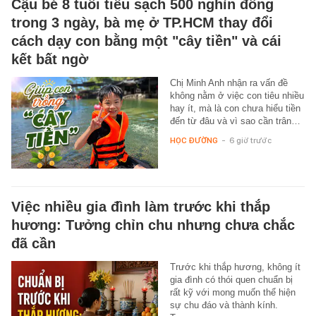
Cậu bé 8 tuổi tiêu sạch 500 nghìn đồng
trong 3 ngày, bà mẹ ở TP.HCM thay đổi
cách dạy con bằng một "cây tiền" và cái
kết bất ngờ
Chị Minh Anh nhận ra vấn đề
không nằm ở việc con tiêu nhiều
hay ít, mà là con chưa hiểu tiền
đến từ đâu và vì sao cần trân…
HỌC ĐƯỜNG
-
6 giờ trước
Việc nhiều gia đình làm trước khi thắp
hương: Tưởng chỉn chu nhưng chưa chắc
đã cần
Trước khi thắp hương, không ít
gia đình có thói quen chuẩn bị
rất kỹ với mong muốn thể hiện
sự chu đáo và thành kính.