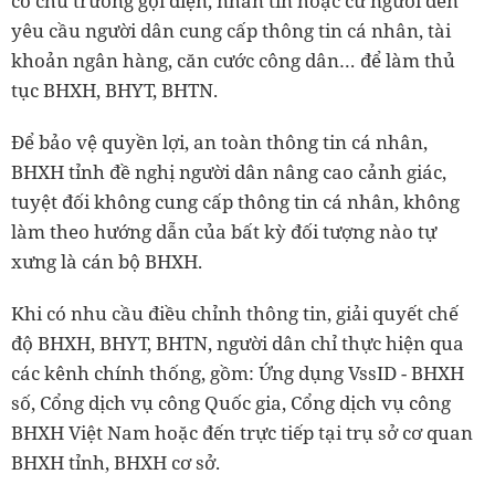
có chủ trương gọi điện, nhắn tin hoặc cử người đến
yêu cầu người dân cung cấp thông tin cá nhân, tài
khoản ngân hàng, căn cước công dân… để làm thủ
tục BHXH, BHYT, BHTN.
Để bảo vệ quyền lợi, an toàn thông tin cá nhân,
BHXH tỉnh đề nghị người dân nâng cao cảnh giác,
tuyệt đối không cung cấp thông tin cá nhân, không
làm theo hướng dẫn của bất kỳ đối tượng nào tự
xưng là cán bộ BHXH.
Khi có nhu cầu điều chỉnh thông tin, giải quyết chế
độ BHXH, BHYT, BHTN, người dân chỉ thực hiện qua
các kênh chính thống, gồm: Ứng dụng VssID - BHXH
số, Cổng dịch vụ công Quốc gia, Cổng dịch vụ công
BHXH Việt Nam hoặc đến trực tiếp tại trụ sở cơ quan
BHXH tỉnh, BHXH cơ sở.