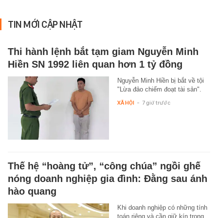
TIN MỚI CẬP NHẬT
Thi hành lệnh bắt tạm giam Nguyễn Minh
Hiền SN 1992 liên quan hơn 1 tỷ đồng
Nguyễn Minh Hiền bị bắt về tội
"Lừa đảo chiếm đoạt tài sản".
XÃ HỘI
-
7 giờ trước
Thế hệ “hoàng tử”, “công chúa” ngồi ghế
nóng doanh nghiệp gia đình: Đằng sau ánh
hào quang
Khi doanh nghiệp có những tính
toán riêng và cần giữ kín trong