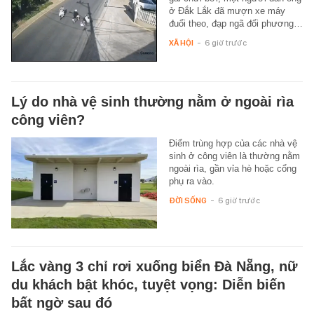
ở Đắk Lắk đã mượn xe máy
đuổi theo, đạp ngã đối phương…
XÃ HỘI
-
6 giờ trước
Lý do nhà vệ sinh thường nằm ở ngoài rìa
công viên?
Điểm trùng hợp của các nhà vệ
sinh ở công viên là thường nằm
ngoài rìa, gần vỉa hè hoặc cổng
phụ ra vào.
ĐỜI SỐNG
-
6 giờ trước
Lắc vàng 3 chỉ rơi xuống biển Đà Nẵng, nữ
du khách bật khóc, tuyệt vọng: Diễn biến
bất ngờ sau đó