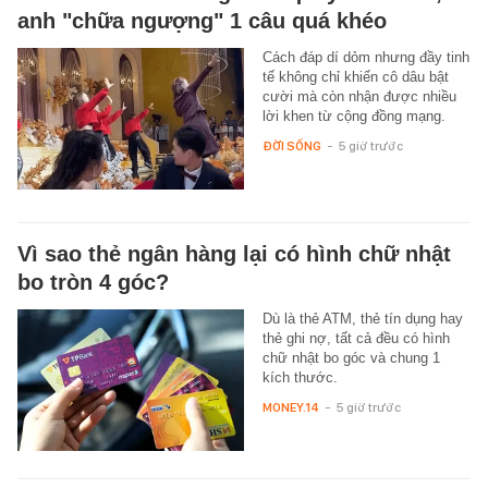
anh "chữa ngượng" 1 câu quá khéo
Cách đáp dí dỏm nhưng đầy tinh
tế không chỉ khiến cô dâu bật
cười mà còn nhận được nhiều
lời khen từ cộng đồng mạng.
ĐỜI SỐNG
-
5 giờ trước
Vì sao thẻ ngân hàng lại có hình chữ nhật
bo tròn 4 góc?
Dù là thẻ ATM, thẻ tín dụng hay
thẻ ghi nợ, tất cả đều có hình
chữ nhật bo góc và chung 1
kích thước.
MONEY.14
-
5 giờ trước