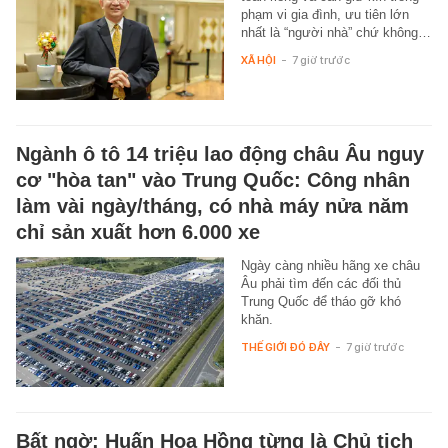
phạm vi gia đình, ưu tiên lớn
nhất là “người nhà” chứ không…
XÃ HỘI
-
7 giờ trước
Ngành ô tô 14 triệu lao động châu Âu nguy
cơ "hòa tan" vào Trung Quốc: Công nhân
làm vài ngày/tháng, có nhà máy nửa năm
chỉ sản xuất hơn 6.000 xe
Ngày càng nhiều hãng xe châu
Âu phải tìm đến các đối thủ
Trung Quốc để tháo gỡ khó
khăn.
THẾ GIỚI ĐÓ ĐÂY
-
7 giờ trước
Bất ngờ: Huấn Hoa Hồng từng là Chủ tịch