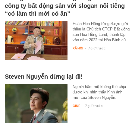
công ty bất động sản với slogan nổi tiếng
“có làm thì mới có ăn”
Huấn Hoa Hồng từng được giới
thiệu là Chủ tịch CTCP Bất động
sản Hoa Hồng Land, thành lập
vào năm 2022 tại Hòa Bình cũ…
XÃ HỘI
-
7 giờ trước
Steven Nguyễn dừng lại đi!
Người hâm mộ không thể chịu
được khi nhìn thấy hình ảnh
mới của Steven Nguyễn.
CINE
-
7 giờ trước