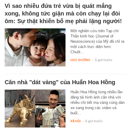
Vì sao nhiều đứa trẻ vừa bị quát mắng
xong, không tức giận mà còn chạy lại đòi
ôm: Sự thật khiến bố mẹ phải lặng người!
Một nghiên cứu trên Tạp chí
Thần kinh học (Journal of
Neuroscience) của Mỹ đã chỉ ra
một cách trực diện hơn:
Chuột…
HỌC ĐƯỜNG
-
5 giờ trước
Căn nhà "dát vàng" của Huấn Hoa Hồng
Huấn Hoa Hồng từng nhiều lần
đăng tải hình ảnh căn nhà với
nhiều chi tiết mạ vàng cùng dàn
xe sang trong các video và
buổi…
XÃ HỘI
-
5 giờ trước