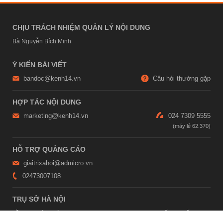
CHỊU TRÁCH NHIỆM QUẢN LÝ NỘI DUNG
Bà Nguyễn Bích Minh
Ý KIẾN BÀI VIẾT
bandoc@kenh14.vn
Câu hỏi thường gặp
HỢP TÁC NỘI DUNG
marketing@kenh14.vn
024 7309 5555
HỖ TRỢ QUẢNG CÁO
giaitrixahoi@admicro.vn
02473007108
TRỤ SỞ HÀ NỘI
Tầng 21, Tòa nhà Center Building, Hapulico Complex, Số 01, phố
Nguyễn Huy Tưởng, phường Thanh Xuân, thành phố Hà Nội