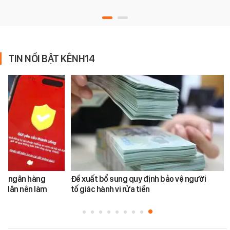
TIN NỔI BẬT KÊNH14
ản ngân hàng
Đề xuất bổ sung quy định bảo vệ người
i dân nên làm
tố giác hành vi rửa tiền