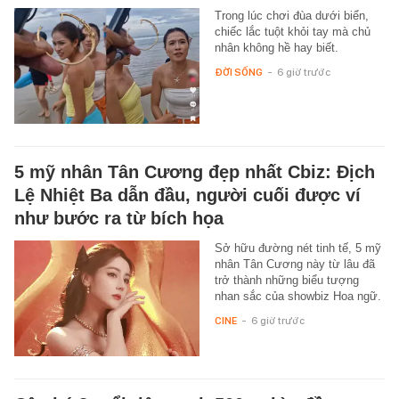
Trong lúc chơi đùa dưới biển,
chiếc lắc tuột khỏi tay mà chủ
nhân không hề hay biết.
ĐỜI SỐNG
-
6 giờ trước
5 mỹ nhân Tân Cương đẹp nhất Cbiz: Địch
Lệ Nhiệt Ba dẫn đầu, người cuối được ví
như bước ra từ bích họa
Sở hữu đường nét tinh tế, 5 mỹ
nhân Tân Cương này từ lâu đã
trở thành những biểu tượng
nhan sắc của showbiz Hoa ngữ.
CINE
-
6 giờ trước