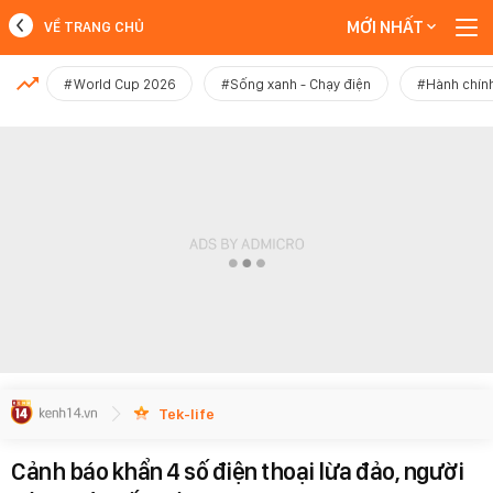
MỚI NHẤT
VỀ TRANG CHỦ
MỚI NHẤT
#World Cup 2026
#Sống xanh - Chạy điện
#Hành chính
Xem thêm
Tek-life
Cảnh báo khẩn 4 số điện thoại lừa đảo, người