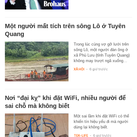
Một người mất tích trên sông Lô ở Tuyên
Quang
Trong lúc cùng vợ gỡ lưới trên
sông Lô, một người đàn ông ở
xã Phù Lưu (tỉnh Tuyên Quang)
không may trượt ngã xuống…
XÃ HỘI
-
6 giờ trước
Nơi “đại kỵ” khi đặt WiFi, nhiều người để
sai chỗ mà không biết
Một sai lầm khi đặt WiFi có thể
khiến tín hiệu yếu đi mà người
dùng lại không biết.
TEK-LIFE
-
6 giờ trước