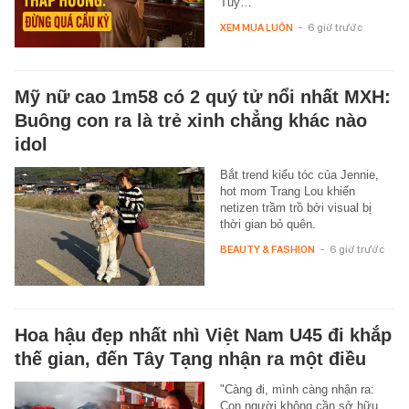
Tuy…
XEM MUA LUÔN
-
6 giờ trước
Mỹ nữ cao 1m58 có 2 quý tử nổi nhất MXH:
Buông con ra là trẻ xinh chẳng khác nào
idol
Bắt trend kiểu tóc của Jennie,
hot mom Trang Lou khiến
netizen trầm trồ bởi visual bị
thời gian bỏ quên.
BEAUTY & FASHION
-
6 giờ trước
Hoa hậu đẹp nhất nhì Việt Nam U45 đi khắp
thế gian, đến Tây Tạng nhận ra một điều
"Càng đi, mình càng nhận ra:
Con người không cần sở hữu