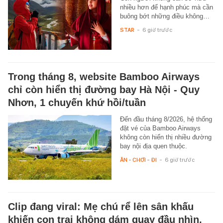
nhiều hơn để hạnh phúc mà cần
buông bớt những điều không…
STAR
-
6 giờ trước
Trong tháng 8, website Bamboo Airways
chỉ còn hiển thị đường bay Hà Nội - Quy
Nhơn, 1 chuyến khứ hồi/tuần
Đến đầu tháng 8/2026, hệ thống
đặt vé của Bamboo Airways
không còn hiển thị nhiều đường
bay nội địa quen thuộc.
ĂN - CHƠI - ĐI
-
6 giờ trước
Clip đang viral: Mẹ chú rể lên sân khấu
khiến con trai không dám quay đầu nhìn,