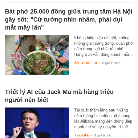
Bát phở 25.000 đồng giữa trung tâm Hà Nội
gây sốt: "Cứ tưởng nhìn nhầm, phải dụi
mắt mấy lần"
Không biển hiệu nổi bật, không
không gian sang trọng, quán phở
nằm trong ngõ nhỏ trên phố
Hàng Bún vẫn đông khách mỗi…
ĂN - CHƠI - ĐI
-
6 giờ trước
Triết lý AI của Jack Ma mà hàng triệu
người nên biết
Tái xuất thầm lặng sau những
năm tháng biến động, nhà sáng
lập Alibaba mang đến thông điệp
mạnh mẽ về kỷ nguyên trí tuệ…
TEK-LIFE
-
6 giờ trước