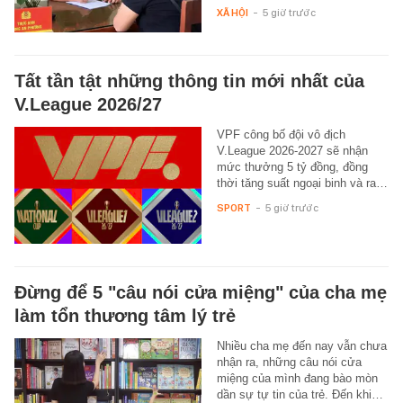
XÃ HỘI
-
5 giờ trước
Tất tần tật những thông tin mới nhất của
V.League 2026/27
VPF công bố đội vô địch
V.League 2026-2027 sẽ nhận
mức thưởng 5 tỷ đồng, đồng
thời tăng suất ngoại binh và ra…
SPORT
-
5 giờ trước
Đừng để 5 "câu nói cửa miệng" của cha mẹ
làm tổn thương tâm lý trẻ
Nhiều cha mẹ đến nay vẫn chưa
nhận ra, những câu nói cửa
miệng của mình đang bào mòn
dần sự tự tin của trẻ. Đến khi…