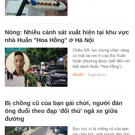
Nóng: Nhiều cảnh sát xuất hiện tại khu vực
nhà Huấn "Hoa Hồng" ở Hà Nội
Chiều 6/8, lực lượng chức năng
có mặt tại nơi ở của Bùi Xuân
Huấn (thường được biết đến với
biệt danh Huấn "Hoa Hồng")…
XÃ HỘI
-
6 giờ trước
Bị chồng cũ của bạn gái chửi, người đàn
ông đuổi theo đạp 'đối thủ' ngã xe giữa
đường
Bực tức vì bị chồng cũ của bạn
gái chửi bới, một người đàn ông