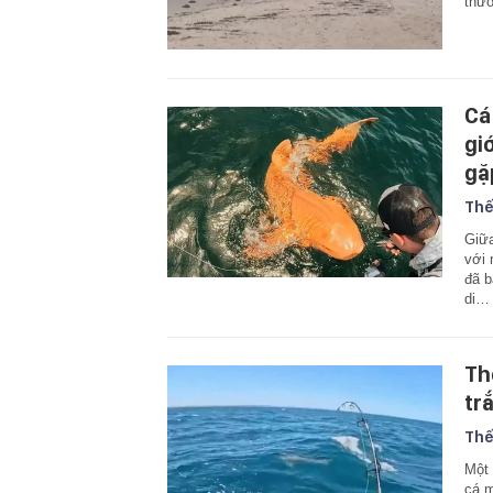
thươ
Cá
gi
gặ
Thế
Giữa
với 
đã b
di…
Th
tr
Thế
Một 
cá m