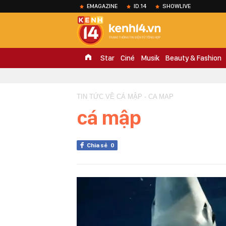
EMAGAZINE
ID.14
SHOWLIVE
Star
Ciné
Musik
Beauty & Fashion
TIN TỨC VỀ CÁ MẬP - CA MAP
cá mập
Chia sẻ
0