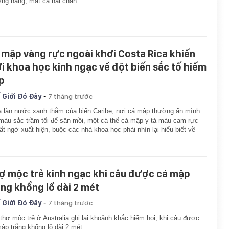
ng nặng, mất cả hai chân.
 mập vàng rực ngoài khơi Costa Rica khiến
ới khoa học kinh ngạc về đột biến sắc tố hiếm
p
-
 Giới Đó Đây
7 tháng trước
 làn nước xanh thẳm của biển Caribe, nơi cá mập thường ẩn mình
màu sắc trầm tối để săn mồi, một cá thể cá mập y tá màu cam rực
ất ngờ xuất hiện, buộc các nhà khoa học phải nhìn lại hiểu biết về
ợ mộc trẻ kinh ngạc khi câu được cá mập
ắng khổng lồ dài 2 mét
-
 Giới Đó Đây
7 tháng trước
thợ mộc trẻ ở Australia ghi lại khoảnh khắc hiếm hoi, khi câu được
ập trắng khổng lồ dài 2 mét.