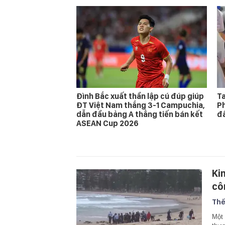
Đình Bắc xuất thần lập cú đúp giúp
Ta
ĐT Việt Nam thắng 3-1 Campuchia,
Ph
dẫn đầu bảng A thẳng tiến bán kết
đấ
ASEAN Cup 2026
Ki
côn
Thế
Một 