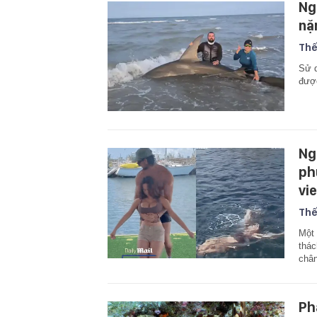
Ng
nặ
Thế
Sử d
được
Ng
ph
vi
Thế
Một 
thác
chân
Ph