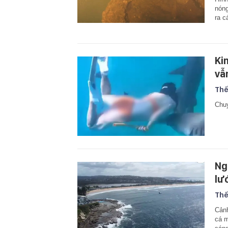
nóng
ra c
Ki
vẫ
Thế
Chuy
Ng
lư
Thế
Cảnh
cá m