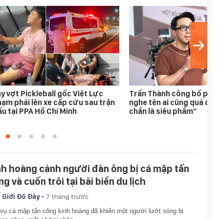
y vợt Pickleball gốc Việt Lực
Trấn Thành công bố phim
ạm phải lên xe cấp cứu sau trận
nghe tên ai cũng quả quy
u tại PPA Hồ Chí Minh
chắn là siêu phẩm”
nh hoàng cảnh người đàn ông bị cá mập tấn
g và cuốn trôi tại bãi biển du lịch
-
 Giới Đó Đây
7 tháng trước
vụ cá mập tấn công kinh hoàng đã khiến một người lướt sóng bị