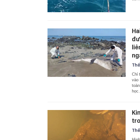
Ha
đư
li
ng
Thế
Chỉ 
vào 
toàn
học
Ki
tr
Thế
Hình