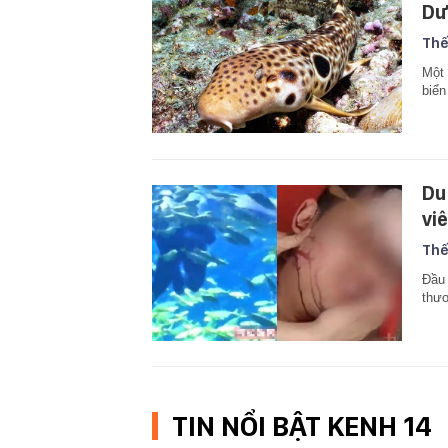
Dư
Thế
Một 
biển
Du
vi
Thế
Đầu 
thươ
TIN NỔI BẬT KENH 14