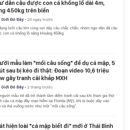
ư dân câu được con cá khổng lồ dài 4m,
ng 450kg trên biển
-
 Giới Đó Đây
20 ngày trước
ụng lưỡi câu lớn cùng sợi dây câu chắc chắn, nhóm ngư dân đã câu
 con cá khổng lồ nặng khoảng 450kg.
ười mẫu làm "mồi câu sống" để dụ cá mập, 5
út sau bị kéo đi thật: Đoạn video 10,6 triệu
ew gây tranh cãi khắp MXH
-
 Giới Đó Đây
2 tháng trước
người mẫu trẻ đã trở thành tâm điểm tranh cãi sau khi tham gia thử
h câu cá mập đầy mạo hiểm tại Florida (Mỹ), khi bị buộc dây vào
 và thả xuống nước như một "mồi câu sống".
át hiện loài "cá mập biết đi" mới ở Thái Bình