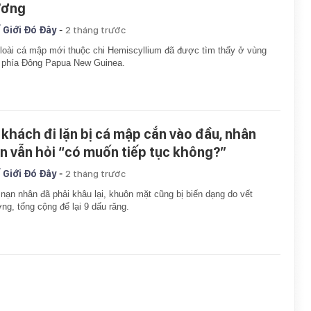
ơng
-
 Giới Đó Đây
2 tháng trước
loài cá mập mới thuộc chi Hemiscyllium đã được tìm thấy ở vùng
 phía Đông Papua New Guinea.
 khách đi lặn bị cá mập cắn vào đầu, nhân
ên vẫn hỏi “có muốn tiếp tục không?”
-
 Giới Đó Đây
2 tháng trước
nạn nhân đã phải khâu lại, khuôn mặt cũng bị biến dạng do vết
ng, tổng cộng để lại 9 dấu răng.