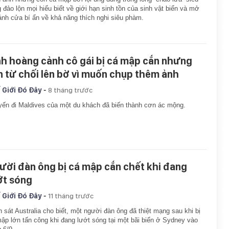
 đảo lộn mọi hiểu biết về giới hạn sinh tồn của sinh vật biển và mở
ánh cửa bí ẩn về khả năng thích nghi siêu phàm.
nh hoàng cảnh cô gái bị cá mập cắn nhưng
n từ chối lên bờ vì muốn chụp thêm ảnh
-
 Giới Đó Đây
8 tháng trước
ến đi Maldives của một du khách đã biến thành cơn ác mộng.
ười đàn ông bị cá mập cắn chết khi đang
ớt sóng
-
 Giới Đó Đây
11 tháng trước
 sát Australia cho biết, một người đàn ông đã thiệt mạng sau khi bị
ập lớn tấn công khi đang lướt sóng tại một bãi biển ở Sydney vào