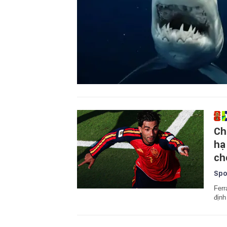
Ch
hạ
ch
Spo
Ferr
định