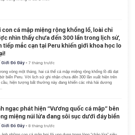
i con cá mập miệng rộng khổng lồ, loài chỉ
ợc nhìn thấy chưa đến 300 lần trong lịch sử,
ên tiếp mắc cạn tại Peru khiến giới khoa học lo
ại!
-
 Giới Đó Đây
7 tháng trước
trong vòng một tháng, hai cá thể cá mập miệng rộng khổng lồ đã dạt
bờ biển Peru. Với lịch sử ghi nhận chưa đến 300 lần xuất hiện trên
 cầu, hiện tượng bất thường này đang khiến các nhà hải dương
…
nh ngạc phát hiện “Vương quốc cá mập” bên
ong miệng núi lửa đang sôi sục dưới đáy biển
-
 Giới Đó Đây
8 tháng trước
 ảnh những con cá mập bơi lội ung dung trong lòng “chảo lửa” siêu