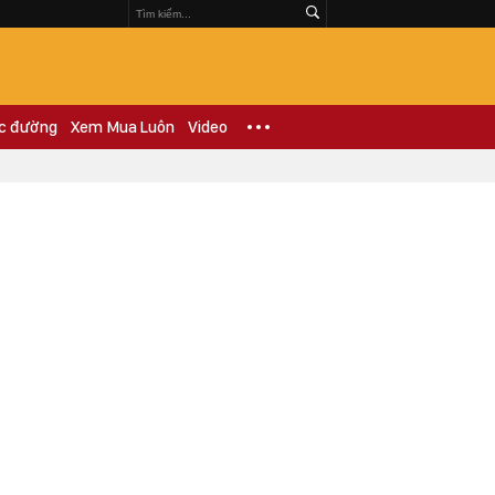
c đường
Xem Mua Luôn
Video