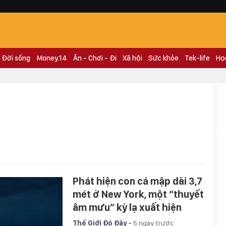
Đời sống
Money.14
Ăn - Chơi - Đi
Xã hội
Sức khỏe
Tek-life
Họ
Phát hiện con cá mập dài 3,7
mét ở New York, một “thuyết
âm mưu” kỳ lạ xuất hiện
-
Thế Giới Đó Đây
5 ngày trước