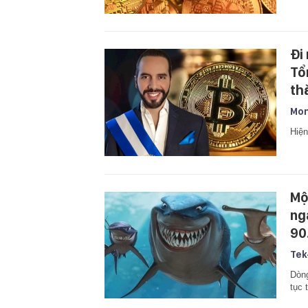
Đi
Tổ
th
Mon
Hiện
Mộ
ng
90
Tek
Dòng
tục 