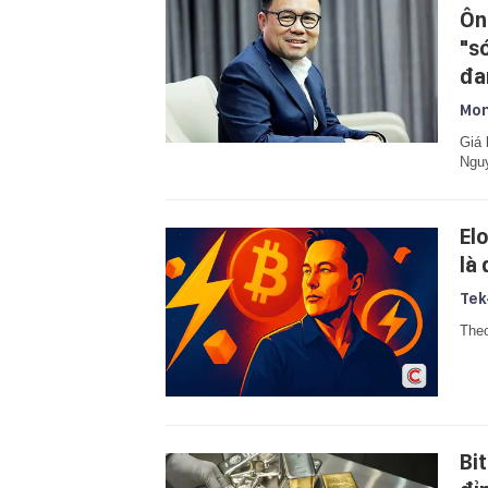
Ôn
"s
đa
Mon
Giá 
Nguy
El
là
Tek
Theo
Bi