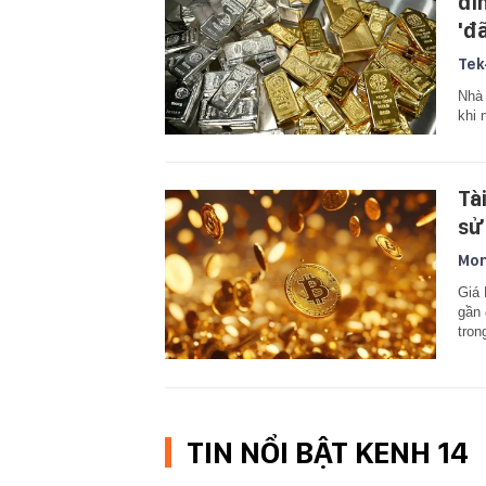
đỉ
'đã
Tek
Nhà 
khi 
Tà
sử
Mon
Giá 
gần 
tron
TIN NỔI BẬT KENH 14