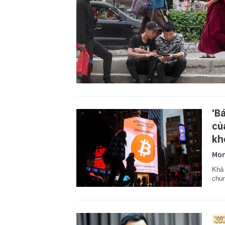
'B
củ
kh
Mon
Khả 
chun