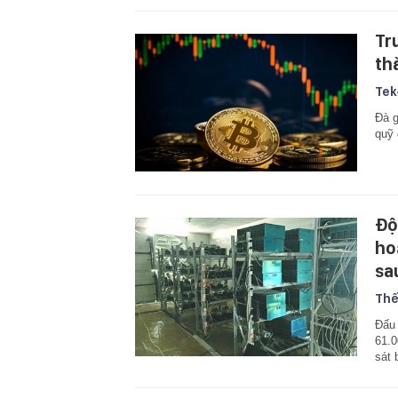
Tr
th
Tek
Đà g
quỹ 
Độ
ho
sa
Thế
Đấu 
61.0
sát 