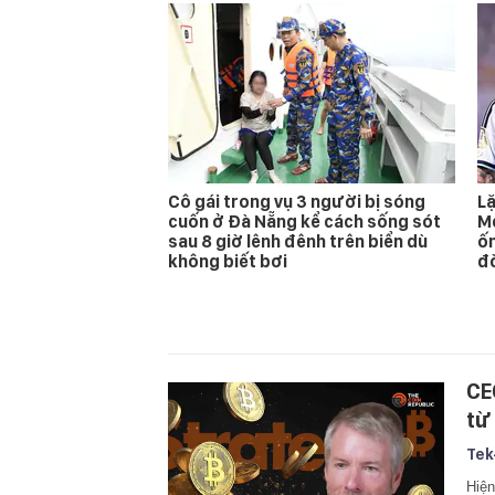
Cô gái trong vụ 3 người bị sóng
Lặ
cuốn ở Đà Nẵng kể cách sống sót
Me
sau 8 giờ lênh đênh trên biển dù
ốm
không biết bơi
đ
CE
từ
Tek
Hiện