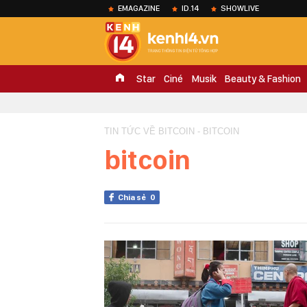
EMAGAZINE
ID.14
SHOWLIVE
Star
Ciné
Musik
Beauty & Fashion
TIN TỨC VỀ BITCOIN - BITCOIN
bitcoin
Chia sẻ
0