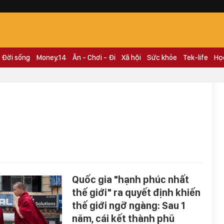
Đời sống
Money.14
Ăn - Chơi - Đi
Xã hội
Sức khỏe
Tek-life
Họ
Quốc gia "hạnh phúc nhất
thế giới" ra quyết định khiến
thế giới ngỡ ngàng: Sau 1
năm, cái kết thành phũ