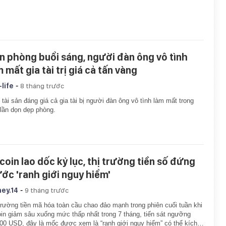
n phòng buổi sáng, người đàn ông vô tình
 mất gia tài trị giá cả tấn vàng
-
-life
8 tháng trước
 tài sản đáng giá cả gia tài bị người đàn ông vô tình làm mất trong
lần dọn dẹp phòng.
tcoin lao dốc kỷ lục, thị trường tiền số đứng
ước 'ranh giới nguy hiểm'
-
ey.14
9 tháng trước
trường tiền mã hóa toàn cầu chao đảo mạnh trong phiên cuối tuần khi
oin giảm sâu xuống mức thấp nhất trong 7 tháng, tiến sát ngưỡng
00 USD, đây là mốc được xem là “ranh giới nguy hiểm” có thể kích…