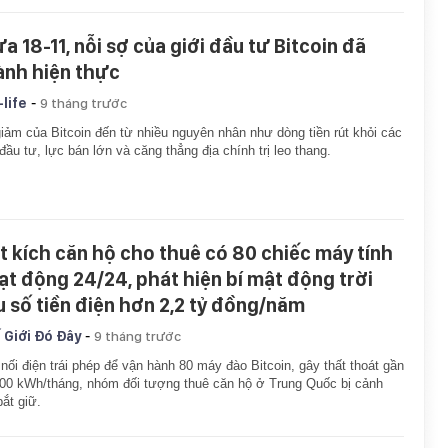
ưa 18-11, nỗi sợ của giới đầu tư Bitcoin đã
ành hiện thực
-
-life
9 tháng trước
iảm của Bitcoin đến từ nhiều nguyên nhân như dòng tiền rút khỏi các
đầu tư, lực bán lớn và căng thẳng địa chính trị leo thang.
t kích căn hộ cho thuê có 80 chiếc máy tính
ạt động 24/24, phát hiện bí mật động trời
u số tiền điện hơn 2,2 tỷ đồng/năm
-
 Giới Đó Đây
9 tháng trước
nối điện trái phép để vận hành 80 máy đào Bitcoin, gây thất thoát gần
00 kWh/tháng, nhóm đối tượng thuê căn hộ ở Trung Quốc bị cảnh
bắt giữ.