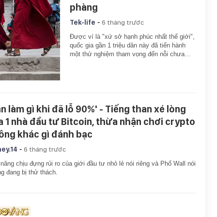
phàng
-
Tek-life
6 tháng trước
Được ví là "xứ sở hạnh phúc nhất thế giới",
quốc gia gần 1 triệu dân này đã tiến hành
một thử nghiệm tham vọng đến nỗi chưa…
án làm gì khi đã lỗ 90%' - Tiếng than xé lòng
a 1 nhà đầu tư Bitcoin, thừa nhận chơi crypto
ông khác gì đánh bạc
-
ey.14
6 tháng trước
năng chịu đựng rủi ro của giới đầu tư nhỏ lẻ nói riêng và Phố Wall nói
g đang bị thử thách.