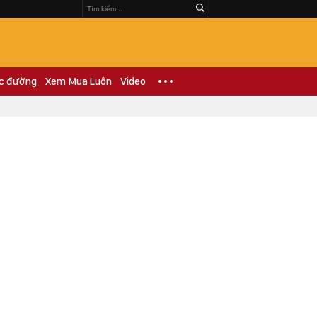
c đường
Xem Mua Luôn
Video