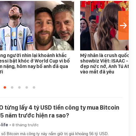
ng người nhìn lại khoảnh khắc
Mỹ nhân là crush quốc d
ssi bật khóc ở World Cup vì bố
showbiz Việt: ISAAC - Bi
 nặng, hôm nay bố anh đã qua
đẹp nức nở, Anh Tú Atus
ời
vào mắt đã yêu
O từng lấy 4 tỷ USD tiền công ty mua Bitcoin
 5 năm trước hiện ra sao?
-
-life
8 tháng trước
 số Bitcoin mà công ty này nắm giữ trị giá khoảng 56 tỷ USD.