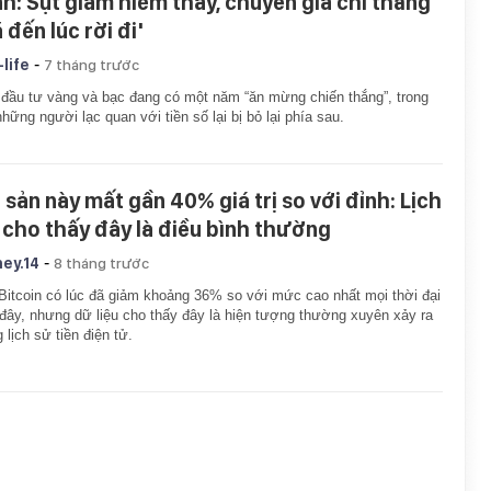
nh: Sụt giảm hiếm thấy, chuyên gia chỉ thẳng
 đến lúc rời đi'
-
-life
7 tháng trước
đầu tư vàng và bạc đang có một năm “ăn mừng chiến thắng”, trong
những người lạc quan với tiền số lại bị bỏ lại phía sau.
i sản này mất gần 40% giá trị so với đỉnh: Lịch
 cho thấy đây là điều bình thường
-
ey.14
8 tháng trước
Bitcoin có lúc đã giảm khoảng 36% so với mức cao nhất mọi thời đại
đây, nhưng dữ liệu cho thấy đây là hiện tượng thường xuyên xảy ra
g lịch sử tiền điện tử.