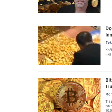
Dọ
làm
Tek
Khối
một 
Bi
tr
Mon
Thị 
bitc
80.0