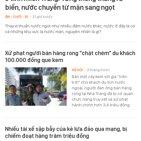
biển, nước chuyển từ mặn sang ngọt
ĂN - CHƠI - ĐI
- 21 giờ trước
Thay vì thuần nước ngọt như nhiều đầm nước khác, nước ở đây là có
cả những khu vực là nước mặn, nguyên nhân là gì?
Xử phạt người bán hàng rong "chặt chém" du khách
100.000 đồng que kem
XÃ HỘI
- 3 tháng trước
Bán một cây kem với giá "trên
trời" cho khách du lịch nước
ngoài, người đàn ông bán hàng
rong tại Nha Trang đã bị cơ quan
chức năng truy xét và xử phạt
hành chính hơn 3,4 triệu đồng.
Nhiều tài xế sập bẫy của kẻ lừa đảo qua mạng, bị
chiếm đoạt hàng trăm triệu đồng