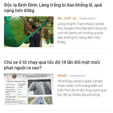
Độc lạ Bình Định: Làng trồng bí đao khổng lồ, quả
nặng hơn 60kg
ĂN - CHƠI - ĐI
- 1 năm trước
Làng Chánh Trạch thuộc xã Mỹ
Thọ (huyện Phù Mỹ, Bình Định) là
nơi nổi danh với những quả bí
đao khổng lồ, nặng đến hơn
60kg.
Chủ xe ô tô chạy quá tốc độ 14 lần đối mặt mức
phạt nguội ra sao?
XÃ HỘI
- 1 năm trước
Hệ thống camera giám sát ghi
nhận chiếc ô tô mang biển số
Cần Thơ đã 14 lần chạy vượt quá
tốc độ tại nhiều địa phương.