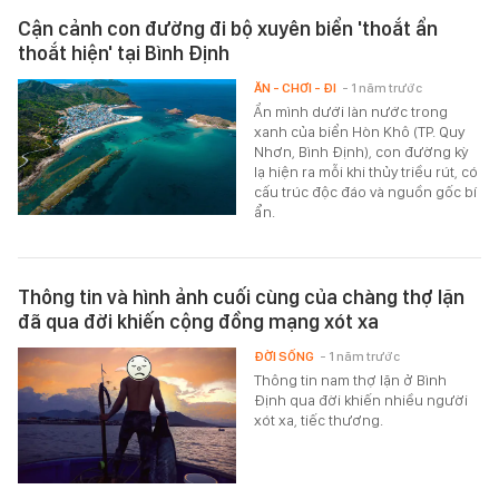
Cận cảnh con đường đi bộ xuyên biển 'thoắt ẩn
thoắt hiện' tại Bình Định
ĂN - CHƠI - ĐI
- 1 năm trước
Ẩn mình dưới làn nước trong
xanh của biển Hòn Khô (TP. Quy
Nhơn, Bình Định), con đường kỳ
lạ hiện ra mỗi khi thủy triều rút, có
cấu trúc độc đáo và nguồn gốc bí
ẩn.
Thông tin và hình ảnh cuối cùng của chàng thợ lặn
đã qua đời khiến cộng đồng mạng xót xa
ĐỜI SỐNG
- 1 năm trước
Thông tin nam thợ lặn ở Bình
Định qua đời khiến nhiều người
xót xa, tiếc thương.