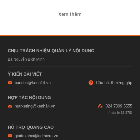
Xem thêm
CHỊU TRÁCH NHIỆM QUẢN LÝ NỘI DUNG
Bà Nguyễn Bích Minh
Ý KIẾN BÀI VIẾT
bandoc@kenh14.vn
Câu hỏi thường gặp
HỢP TÁC NỘI DUNG
marketing@kenh14.vn
024 7309 5555
HỖ TRỢ QUẢNG CÁO
giaitrixahoi@admicro.vn