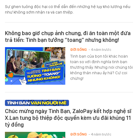
Sự ghen tuông độc hại có thể dẫn đến những hệ lụy khó lường nếu
như không sớm nhận ra và can thiệp.
Không bao giờ chụp ảnh chung, đi ăn toàn một đứa
trả tiền: Tình bạn tưởng “toang” nhưng không!
ĐỜI SỐNG
- 4 năm trước
Tình bạn của bọn tôi khác hoàn
toàn so với định nghĩa tình bạn
thường thấy. Nhưng nói chúng tôi
không thân nhau ấy hả? Cứ coi
chừng!
Chúc mừng ngày Tình Bạn, ZaloPay kết hợp nghệ sĩ
X.Lan tung bộ thiệp độc quyền kèm ưu đãi khủng 11
tỷ đồng
ĐỜI SỐNG
- 4 năm trước