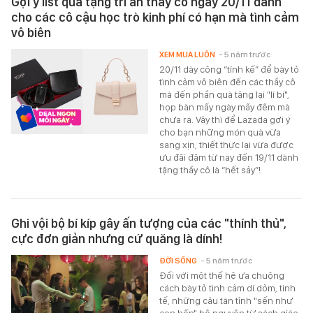
Gợi ý list quà tặng tri ân thầy cô ngày 20/11 dành
cho các cô cậu học trò kinh phí có hạn mà tình cảm
vô biên
XEM MUA LUÔN
- 5 năm trước
20/11 dày công “tính kế” để bày tỏ
tình cảm vô biên đến các thầy cô
mà đến phần quà tặng lại "lí bí",
họp bàn mấy ngày mấy đêm mà
chưa ra. Vậy thì để Lazada gợi ý
cho bạn những món quà vừa
sang xịn, thiết thực lại vừa được
ưu đãi đậm từ nay đến 19/11 dành
tặng thầy cô là “hết sảy”!
Ghi vội bộ bí kíp gây ấn tượng của các "thính thủ",
cực đơn giản nhưng cứ quăng là dính!
ĐỜI SỐNG
- 5 năm trước
Đối với một thế hệ ưa chuộng
cách bày tỏ tình cảm dí dỏm, tinh
tế, những câu tán tỉnh "sến như