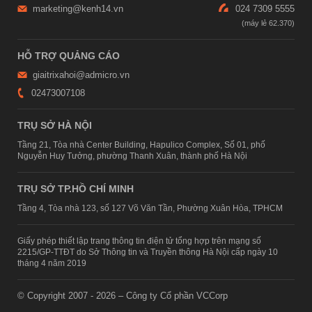
marketing@kenh14.vn
024 7309 5555
HỖ TRỢ QUẢNG CÁO
giaitrixahoi@admicro.vn
02473007108
TRỤ SỞ HÀ NỘI
Tầng 21, Tòa nhà Center Building, Hapulico Complex, Số 01, phố
Nguyễn Huy Tưởng, phường Thanh Xuân, thành phố Hà Nội
TRỤ SỞ TP.HỒ CHÍ MINH
Tầng 4, Tòa nhà 123, số 127 Võ Văn Tần, Phường Xuân Hòa, TPHCM
Giấy phép thiết lập trang thông tin điện tử tổng hợp trên mạng số
2215/GP-TTĐT do Sở Thông tin và Truyền thông Hà Nội cấp ngày 10
tháng 4 năm 2019
© Copyright 2007 - 2026 – Công ty Cổ phần VCCorp