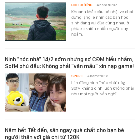
HỌC ĐƯỜNG
- 4 năm trước
Khoảnh khắc cậu bé nhặt ve chai
đứng lặng lẽ nhìn các bạn học
sinh đang vui đùa cùng nhau ở
phía xa khiến nhiều người suy
ngẫm.
Nịnh "nóc nhà" 14/2 sớm nhưng sợ CĐM hiểu nhầm,
SofM phủ đầu: Không phải “văn mẫu” xin nạp game!
SPORT
- 4 năm trước
Lần đăng hình “nóc nhà" này,
SofM khẳng định luôn không phải
như mọi người vẫn nghĩ.
Năm hết Tết đến, săn ngay quà chất cho bạn bè
người thân với giá chỉ từ 120K