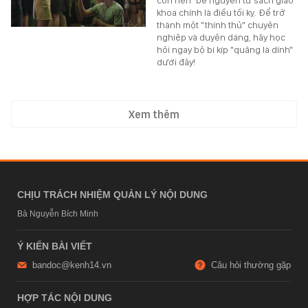
con hến" bê nguyên từ sách giáo
khoa chính là điều tối kỵ. Để trở
thành một "thính thủ" chuyên
nghiệp và duyên dáng, hãy học
hỏi ngay bộ bí kíp "quăng là dính"
dưới đây!
Xem thêm
CHỊU TRÁCH NHIỆM QUẢN LÝ NỘI DUNG
Bà Nguyễn Bích Minh
Ý KIẾN BÀI VIẾT
bandoc@kenh14.vn
Câu hỏi thường gặp
HỢP TÁC NỘI DUNG