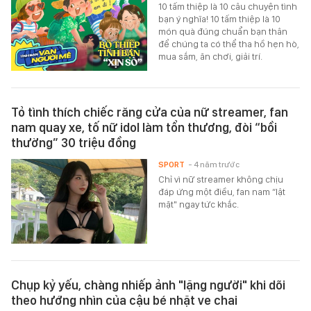
10 tấm thiệp là 10 câu chuyện tình
bạn ý nghĩa! 10 tấm thiệp là 10
món quà đúng chuẩn bạn thân
để chúng ta có thể tha hồ hẹn hò,
mua sắm, ăn chơi, giải trí.
Tỏ tình thích chiếc răng cửa của nữ streamer, fan
nam quay xe, tố nữ idol làm tổn thương, đòi “bồi
thường” 30 triệu đồng
SPORT
- 4 năm trước
Chỉ vì nữ streamer không chịu
đáp ứng một điều, fan nam “lật
mặt" ngay tức khắc.
Chụp kỷ yếu, chàng nhiếp ảnh "lặng người" khi dõi
theo hướng nhìn của cậu bé nhặt ve chai