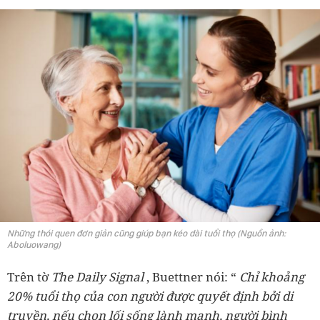
Những thói quen đơn giản cũng giúp bạn kéo dài tuổi thọ (Nguồn ảnh:
Aboluowang)
Trên tờ
The Daily Signal
, Buettner nói: “
Chỉ khoảng
20% tuổi thọ của con người được quyết định bởi di
truyền, nếu chọn lối sống lành mạnh, người bình