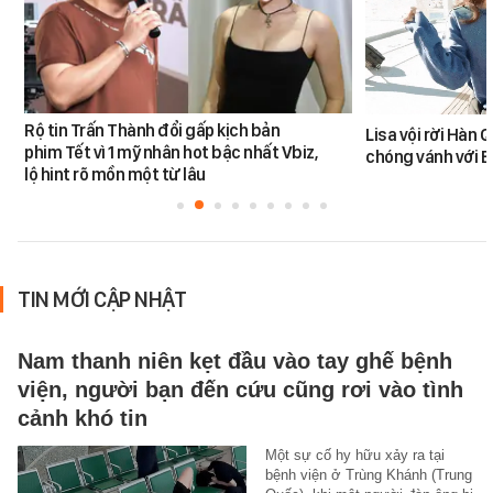
Rộ tin Trấn Thành đổi gấp kịch bản
Lisa vội rời Hàn 
phim Tết vì 1 mỹ nhân hot bậc nhất Vbiz,
chóng vánh với 
lộ hint rõ mồn một từ lâu
TIN MỚI CẬP NHẬT
Nam thanh niên kẹt đầu vào tay ghế bệnh
viện, người bạn đến cứu cũng rơi vào tình
cảnh khó tin
Một sự cố hy hữu xảy ra tại
bệnh viện ở Trùng Khánh (Trung