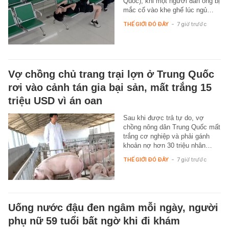
Quốc), khi một người đàn ông bị
mắc cổ vào khe ghế lúc ngủ…
THẾ GIỚI ĐÓ ĐÂY
-
7 giờ trước
Vợ chồng chủ trang trại lợn ở Trung Quốc
rơi vào cảnh tán gia bại sản, mất trắng 15
triệu USD vì án oan
Sau khi được trả tự do, vợ
chồng nông dân Trung Quốc mất
trắng cơ nghiệp và phải gánh
khoản nợ hơn 30 triệu nhân…
THẾ GIỚI ĐÓ ĐÂY
-
7 giờ trước
Uống nước đậu đen ngâm mỗi ngày, người
phụ nữ 59 tuổi bất ngờ khi đi khám