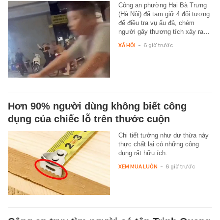
Công an phường Hai Bà Trưng
(Hà Nội) đã tạm giữ 4 đối tượng
để điều tra vụ ẩu đả, chém
người gây thương tích xảy ra…
XÃ HỘI
-
6 giờ trước
Hơn 90% người dùng không biết công
dụng của chiếc lỗ trên thước cuộn
Chi tiết tưởng như dư thừa này
thực chất lại có những công
dụng rất hữu ích.
XEM MUA LUÔN
-
6 giờ trước