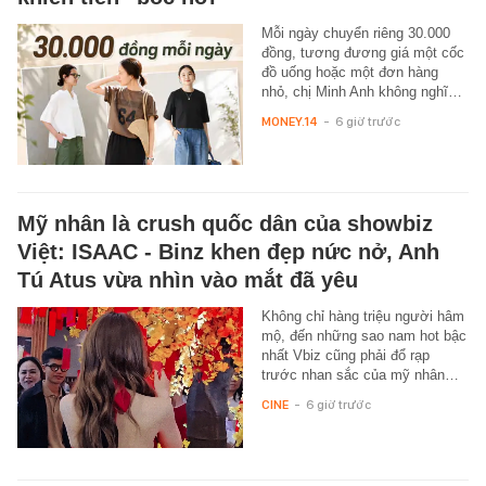
Mỗi ngày chuyển riêng 30.000
đồng, tương đương giá một cốc
đồ uống hoặc một đơn hàng
nhỏ, chị Minh Anh không nghĩ…
MONEY.14
-
6 giờ trước
Mỹ nhân là crush quốc dân của showbiz
Việt: ISAAC - Binz khen đẹp nức nở, Anh
Tú Atus vừa nhìn vào mắt đã yêu
Không chỉ hàng triệu người hâm
mộ, đến những sao nam hot bậc
nhất Vbiz cũng phải đổ rạp
trước nhan sắc của mỹ nhân…
CINE
-
6 giờ trước