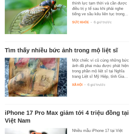
thính lực tạm thời và cần được
điều trị y tế sau khi phải nghe
tiếng ve sầu kêu liên tục trong…
SỨC KHỎE
-
6 giờ trước
Tìm thấy nhiều bức ảnh trong mộ liệt sĩ
Một chiếc ví cũ cùng những bức
ảnh đã phai màu được phát hiện
trong phần mộ liệt sĩ tại Nghĩa
trang Liệt sĩ Mỹ Hiệp, tỉnh Gia…
XÃ HỘI
-
6 giờ trước
iPhone 17 Pro Max giảm tới 4 triệu đồng tại
Việt Nam
Nhiều mẫu iPhone 17 tại Việt