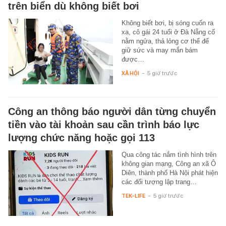
trên biển dù không biết bơi
Không biết bơi, bị sóng cuốn ra
xa, cô gái 24 tuổi ở Đà Nẵng cố
nằm ngửa, thả lỏng cơ thể để
giữ sức và may mắn bám
được…
XÃ HỘI
-
5 giờ trước
Công an thông báo người dân từng chuyển
tiền vào tài khoản sau cần trình báo lực
lượng chức năng hoặc gọi 113
Qua công tác nắm tình hình trên
không gian mạng, Công an xã Ô
Diên, thành phố Hà Nội phát hiện
các đối tượng lập trang…
TEK-LIFE
-
5 giờ trước