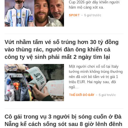
Cup 2026 giờ đây khiến người
hâm mộ càng xót xa.
SPORT
-
5 giờ trước
Vứt nhầm tấm vé số trúng hơn 30 tỷ đồng
vào thùng rác, người đàn ông khiến cả
công ty vệ sinh phải mất 2 ngày tìm lại
Một người chơi xổ số tại Italy
tưởng mình không trúng thưởng
nên đã vứt bỏ tấm vé trị giá 1
triệu EUR. Hai ngày sau, đội
ngũ…
THẾ GIỚI ĐÓ ĐÂY
-
5 giờ trước
Cô gái trong vụ 3 người bị sóng cuốn ở Đà
Nẵng kể cách sống sót sau 8 giờ lênh đênh