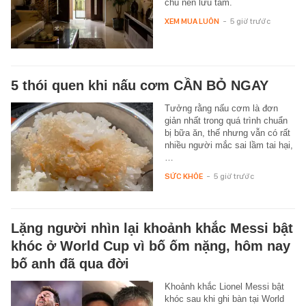
chủ nên lưu tâm.
XEM MUA LUÔN
-
5 giờ trước
5 thói quen khi nấu cơm CẦN BỎ NGAY
Tưởng rằng nấu cơm là đơn
giản nhất trong quá trình chuẩn
bị bữa ăn, thế nhưng vẫn có rất
nhiều người mắc sai lầm tai hại,
…
SỨC KHỎE
-
5 giờ trước
Lặng người nhìn lại khoảnh khắc Messi bật
khóc ở World Cup vì bố ốm nặng, hôm nay
bố anh đã qua đời
Khoảnh khắc Lionel Messi bật
khóc sau khi ghi bàn tại World