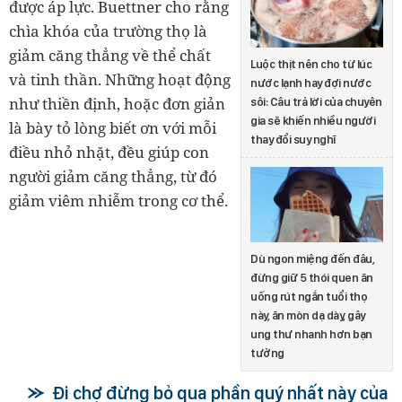
được áp lực. Buettner cho rằng
chìa khóa của trường thọ là
giảm căng thẳng về thể chất
Luộc thịt nên cho từ lúc
và tinh thần. Những hoạt động
nước lạnh hay đợi nước
như thiền định, hoặc đơn giản
sôi: Câu trả lời của chuyên
gia sẽ khiến nhiều người
là bày tỏ lòng biết ơn với mỗi
thay đổi suy nghĩ
điều nhỏ nhặt, đều giúp con
người giảm căng thẳng, từ đó
giảm viêm nhiễm trong cơ thể.
Dù ngon miệng đến đâu,
đừng giữ 5 thói quen ăn
uống rút ngắn tuổi thọ
này, ăn mòn dạ dày, gây
ung thư nhanh hơn bạn
tưởng
Đi chợ đừng bỏ qua phần quý nhất này của