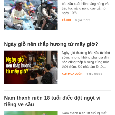
bắt đầu xuất hiện nắng nóng và
tiếp tục nắng nóng gay gắt từ
ngày 10/8.
XÃ HỘI
-
6 giờ trước
Ngày giỗ nên thắp hương từ mấy giờ?
Ngày giỗ thường bắt đầu từ khá
sớm, nhưng không phải gia đình
nào cũng thắp hương cùng một
thời điểm. Có nhà làm lễ từ…
XEM MUA LUÔN
-
6 giờ trước
Nam thanh niên 18 tuổi điếc đột ngột vì
tiếng ve sầu
Nam thanh niên 18 tuổi bị mất