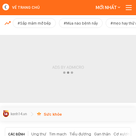
MỚI NHẤT
VỀ TRANG CHỦ
MỚI NHẤT
#Sắp mâm mở bếp
#Mùa nào bệnh nấy
#mẹo hay thử
Xem thêm
Sức khỏe
Ung thư
Tim mạch
Tiểu đường
Gan thận
Cơ xương k
CÁC BỆNH