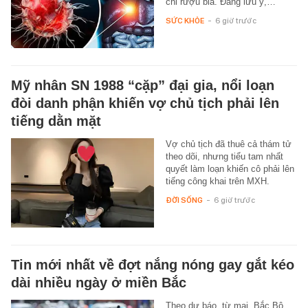
chỉ rượu bia. Đáng lưu ý,…
SỨC KHỎE
-
6 giờ trước
Mỹ nhân SN 1988 “cặp” đại gia, nổi loạn
đòi danh phận khiến vợ chủ tịch phải lên
tiếng dằn mặt
Vợ chủ tịch đã thuê cả thám tử
theo dõi, nhưng tiểu tam nhất
quyết làm loạn khiến cô phải lên
tiếng công khai trên MXH.
ĐỜI SỐNG
-
6 giờ trước
Tin mới nhất về đợt nắng nóng gay gắt kéo
dài nhiều ngày ở miền Bắc
Theo dự báo, từ mai, Bắc Bộ