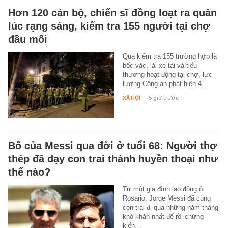
Hơn 120 cán bộ, chiến sĩ đồng loạt ra quân
lúc rạng sáng, kiểm tra 155 người tại chợ
đầu mối
Qua kiểm tra 155 trường hợp là
bốc vác, lái xe tải và tiểu
thương hoạt động tại chợ, lực
lượng Công an phát hiện 4…
XÃ HỘI
-
5 giờ trước
Bố của Messi qua đời ở tuổi 68: Người thợ
thép đã dạy con trai thành huyền thoại như
thế nào?
Từ một gia đình lao động ở
Rosario, Jorge Messi đã cùng
con trai đi qua những năm tháng
khó khăn nhất để rồi chứng
kiến…