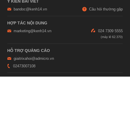
Ý KIẾN BÀI VIẾT
bandoc@kenh14.vn
Câu hỏi thường gặp
HỢP TÁC NỘI DUNG
marketing@kenh14.vn
024 7309 5555
HỖ TRỢ QUẢNG CÁO
giaitrixahoi@admicro.vn
02473007108
TRỤ SỞ HÀ NỘI
Tầng 21, Tòa nhà Center Building, Hapulico Complex, Số 01, phố
Nguyễn Huy Tưởng, phường Thanh Xuân, thành phố Hà Nội
TRỤ SỞ TP.HỒ CHÍ MINH
Tầng 4, Tòa nhà 123, số 127 Võ Văn Tần, Phường Xuân Hòa, TPHCM
Giấy phép thiết lập trang thông tin điện tử tổng hợp trên mạng số