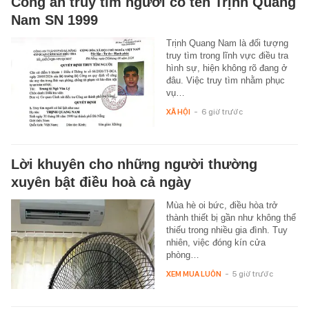
Công an truy tìm người có tên Trịnh Quang
Nam SN 1999
Trịnh Quang Nam là đối tượng
truy tìm trong lĩnh vực điều tra
hình sự, hiện không rõ đang ở
đâu. Việc truy tìm nhằm phục
vụ…
XÃ HỘI
-
6 giờ trước
Lời khuyên cho những người thường
xuyên bật điều hoà cả ngày
Mùa hè oi bức, điều hòa trở
thành thiết bị gần như không thể
thiếu trong nhiều gia đình. Tuy
nhiên, việc đóng kín cửa
phòng…
XEM MUA LUÔN
-
5 giờ trước