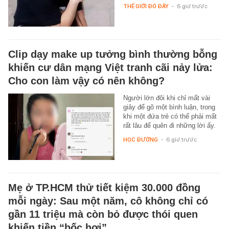
THẾ GIỚI ĐÓ ĐÂY
-
6 giờ trước
Clip dạy make up tưởng bình thường bỗng
khiến cư dân mạng Việt tranh cãi nảy lửa:
Cho con làm vậy có nên không?
Người lớn đôi khi chỉ mất vài
giây để gõ một bình luận, trong
khi một đứa trẻ có thể phải mất
rất lâu để quên đi những lời ấy.
HỌC ĐƯỜNG
-
6 giờ trước
Mẹ ở TP.HCM thử tiết kiệm 30.000 đồng
mỗi ngày: Sau một năm, cô không chỉ có
gần 11 triệu mà còn bỏ được thói quen
khiến tiền “bốc hơi”