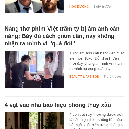
HỌC ĐƯỜNG
-
5 giờ trước
Nàng thơ phim Việt trăm tỷ bị ám ảnh cân
nặng: Bày đủ cách giảm cân, nay không
nhận ra mình vì "quá đói"
Từng ám ảnh cân nặng đến mức
siết hơn 10kg, Đỗ Khánh Vân
mới đây phải giật mình vì nhận
ra mình lại đang quá gầy.
BEAUTY & FASHION
-
5 giờ trước
4 vật vào nhà báo hiệu phong thủy xấu
4 con vật này thường được xem
là báo hiệu điềm không tốt, nếu
bất ngờ xuất hiện trong nhà, gia