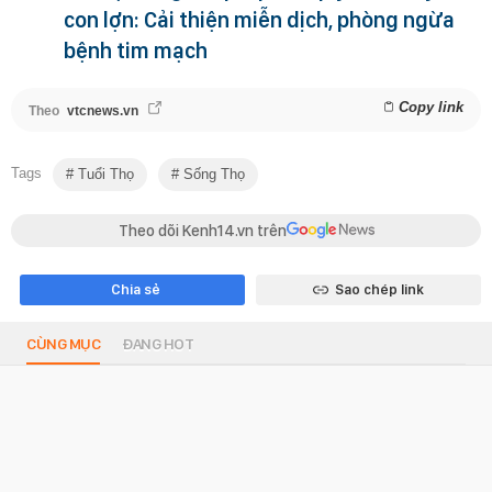
con lợn: Cải thiện miễn dịch, phòng ngừa
bệnh tim mạch
Copy link
Theo
vtcnews.vn
Tags
Tuổi Thọ
Sống Thọ
Theo dõi Kenh14.vn trên
Chia sẻ
Sao chép link
CÙNG MỤC
ĐANG HOT