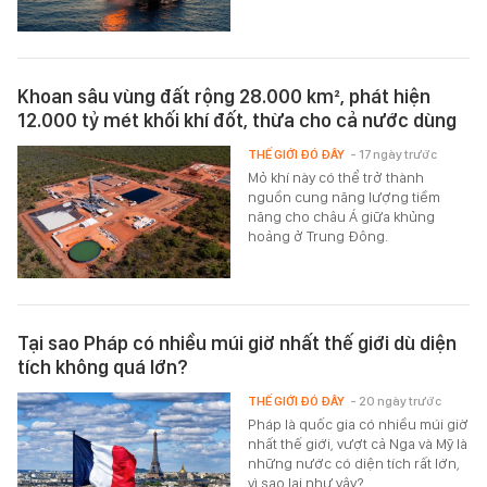
Khoan sâu vùng đất rộng 28.000 km², phát hiện
12.000 tỷ mét khối khí đốt, thừa cho cả nước dùng
THẾ GIỚI ĐÓ ĐÂY
- 17 ngày trước
Mỏ khí này có thể trở thành
nguồn cung năng lượng tiềm
năng cho châu Á giữa khủng
hoảng ở Trung Đông.
Tại sao Pháp có nhiều múi giờ nhất thế giới dù diện
tích không quá lớn?
THẾ GIỚI ĐÓ ĐÂY
- 20 ngày trước
Pháp là quốc gia có nhiều múi giờ
nhất thế giới, vượt cả Nga và Mỹ là
những nước có diện tích rất lớn,
vì sao lại như vậy?