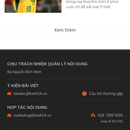
bóng này thay thủ môn ở phút
cuối chỉ để bắt loạt 11 mét.
Xem thêm
CHỊU TRÁCH NHIỆM QUẢN LÝ NỘI DUNG
Bà Nguyễn Bích Minh
Ý KIẾN BÀI VIẾT
bandoc@kenh14.vn
Câu hỏi thường gặp
HỢP TÁC NỘI DUNG
marketing@kenh14.vn
024 7309 5555