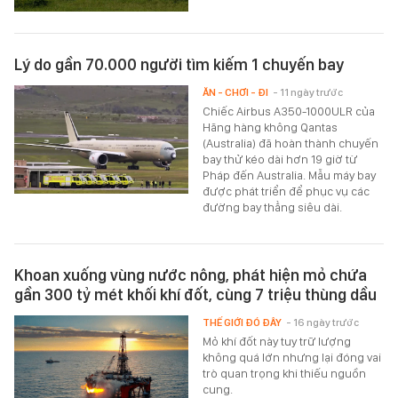
Lý do gần 70.000 người tìm kiếm 1 chuyến bay
ĂN - CHƠI - ĐI
- 11 ngày trước
Chiếc Airbus A350-1000ULR của
Hãng hàng không Qantas
(Australia) đã hoàn thành chuyến
bay thử kéo dài hơn 19 giờ từ
Pháp đến Australia. Mẫu máy bay
được phát triển để phục vụ các
đường bay thẳng siêu dài.
Khoan xuống vùng nước nông, phát hiện mỏ chứa
gần 300 tỷ mét khối khí đốt, cùng 7 triệu thùng dầu
THẾ GIỚI ĐÓ ĐÂY
- 16 ngày trước
Mỏ khí đốt này tuy trữ lượng
không quá lớn nhưng lại đóng vai
trò quan trọng khi thiếu nguồn
cung.