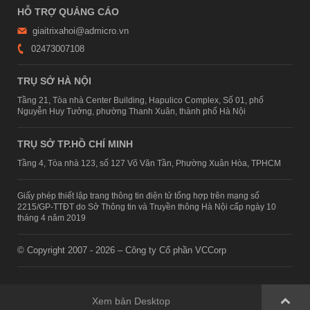
HỖ TRỢ QUẢNG CÁO
giaitrixahoi@admicro.vn
02473007108
TRỤ SỞ HÀ NỘI
Tầng 21, Tòa nhà Center Building, Hapulico Complex, Số 01, phố
Nguyễn Huy Tưởng, phường Thanh Xuân, thành phố Hà Nội
TRỤ SỞ TP.HỒ CHÍ MINH
Tầng 4, Tòa nhà 123, số 127 Võ Văn Tần, Phường Xuân Hòa, TPHCM
Giấy phép thiết lập trang thông tin điện tử tổng hợp trên mạng số
2215/GP-TTĐT do Sở Thông tin và Truyền thông Hà Nội cấp ngày 10
tháng 4 năm 2019
© Copyright 2007 - 2026 – Công ty Cổ phần VCCorp
Xem bản Desktop