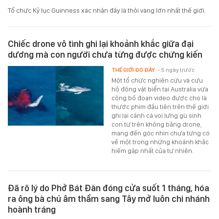
Tổ chức Kỷ lục Guinness xác nhận đây là thỏi vàng lớn nhất thế giới.
Chiếc drone vô tình ghi lại khoảnh khắc giữa đại
dương mà con người chưa từng được chứng kiến
THẾ GIỚI ĐÓ ĐÂY
- 5 ngày trước
Một tổ chức nghiên cứu và cứu
hộ động vật biển tại Australia vừa
công bố đoạn video được cho là
thước phim đầu tiên trên thế giới
ghi lại cảnh cá voi lưng gù sinh
con từ trên không bằng drone,
mang đến góc nhìn chưa từng có
về một trong những khoảnh khắc
hiếm gặp nhất của tự nhiên.
Đã rõ lý do Phở Bát Đàn đóng cửa suốt 1 tháng, hóa
ra ông bà chủ âm thầm sang Tây mở luôn chi nhánh
hoành tráng