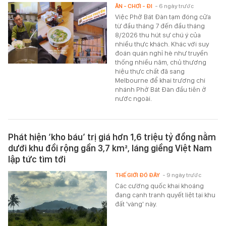
ĂN - CHƠI - ĐI
- 6 ngày trước
Việc Phở Bát Đàn tạm đóng cửa
từ đầu tháng 7 đến đầu tháng
8/2026 thu hút sự chú ý của
nhiều thực khách. Khác với suy
đoán quán nghỉ hè như truyền
thống nhiều năm, chủ thương
hiệu thực chất đã sang
Melbourne để khai trương chi
nhánh Phở Bát Đàn đầu tiên ở
nước ngoài.
Phát hiện ‘kho báu’ trị giá hơn 1,6 triệu tỷ đồng nằm
dưới khu đồi rộng gần 3,7 km², láng giềng Việt Nam
lập tức tìm tới
THẾ GIỚI ĐÓ ĐÂY
- 9 ngày trước
Các cường quốc khai khoáng
đang cạnh tranh quyết liệt tại khu
đất 'vàng' này.