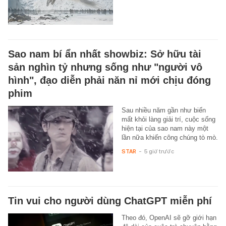
Sao nam bí ẩn nhất showbiz: Sở hữu tài
sản nghìn tỷ nhưng sống như "người vô
hình", đạo diễn phải năn nỉ mới chịu đóng
phim
Sau nhiều năm gần như biến
mất khỏi làng giải trí, cuộc sống
hiện tại của sao nam này một
lần nữa khiến công chúng tò mò.
STAR
-
5 giờ trước
Tin vui cho người dùng ChatGPT miễn phí
Theo đó, OpenAI sẽ gỡ giới hạn