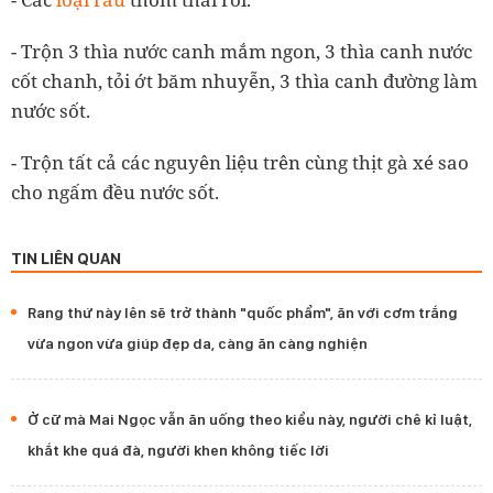
- Trộn 3 thìa nước canh mắm ngon, 3 thìa canh nước
cốt chanh, tỏi ớt băm nhuyễn, 3 thìa canh đường làm
nước sốt.
- Trộn tất cả các nguyên liệu trên cùng thịt gà xé sao
cho ngấm đều nước sốt.
TIN LIÊN QUAN
Rang thứ này lên sẽ trở thành "quốc phẩm", ăn với cơm trắng
vừa ngon vừa giúp đẹp da, càng ăn càng nghiện
Ở cữ mà Mai Ngọc vẫn ăn uống theo kiểu này, người chê kỉ luật,
khắt khe quá đà, người khen không tiếc lời