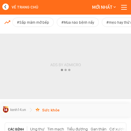
MỚI NHẤT
VỀ TRANG CHỦ
MỚI NHẤT
#Sắp mâm mở bếp
#Mùa nào bệnh nấy
#mẹo hay thử
Xem thêm
Sức khỏe
Ung thư
Tim mạch
Tiểu đường
Gan thận
Cơ xương k
CÁC BỆNH