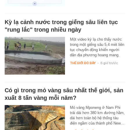
Kỳ lạ cảnh nước trong giếng sâu liên tục
"rung lắc" trong nhiều ngày
Một video kỳ lạ cho thấy nước
trong một giếng sâu 5,4 mét liên
tục chuyển động khiến người
dân địa phương hoang mang.
THẾ GIỚI ĐÓ ĐÂY
-
6 giờ trước
Có gì trong mỏ vàng sâu nhất thế giới, sản
xuất 8 tấn vàng mỗi năm?
Mỏ vàng Mponeng ở Nam Phi
trải dài hơn 380 km đường hầm,
dài hơn toàn bộ hệ thống tàu
điện ngầm của thành phố New…