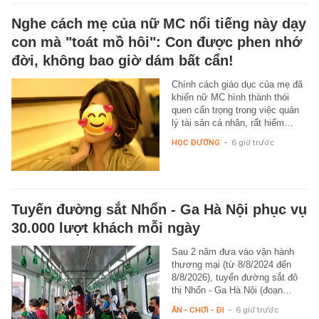
Nghe cách mẹ của nữ MC nổi tiếng này dạy
con mà "toát mồ hôi": Con được phen nhớ
đời, không bao giờ dám bất cẩn!
Chính cách giáo dục của mẹ đã
khiến nữ MC hình thành thói
quen cẩn trọng trong việc quản
lý tài sản cá nhân, rất hiếm…
HỌC ĐƯỜNG
-
6 giờ trước
Tuyến đường sắt Nhổn - Ga Hà Nội phục vụ
30.000 lượt khách mỗi ngày
Sau 2 năm đưa vào vận hành
thương mại (từ 8/8/2024 đến
8/8/2026), tuyến đường sắt đô
thị Nhổn - Ga Hà Nội (đoạn…
ĂN - CHƠI - ĐI
-
6 giờ trước