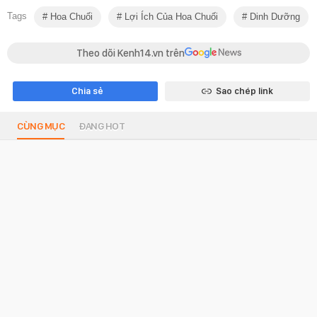
Tags
Hoa Chuối
Lợi Ích Của Hoa Chuối
Dinh Dưỡng
Theo dõi Kenh14.vn trên
Chia sẻ
Sao chép link
CÙNG MỤC
ĐANG HOT