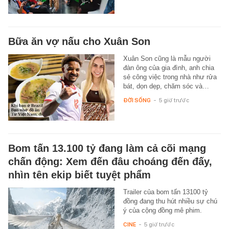
Bữa ăn vợ nấu cho Xuân Son
Xuân Son cũng là mẫu người
đàn ông của gia đình, anh chia
sẻ công việc trong nhà như rửa
bát, dọn dẹp, chăm sóc và…
ĐỜI SỐNG
-
5 giờ trước
Bom tấn 13.100 tỷ đang làm cả cõi mạng
chấn động: Xem đến đâu choáng đến đấy,
nhìn tên ekip biết tuyệt phẩm
Trailer của bom tấn 13100 tỷ
đồng đang thu hút nhiều sự chú
ý của cộng đồng mê phim.
CINE
-
5 giờ trước