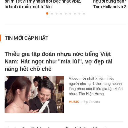
phim Tết vì 1 mỹ nhân hot bậc nhất Vbiz,
người cùng bạn "
lộ hint rõ mồn một từ lâu
Tom Holland và Z
TIN MỚI CẬP NHẬT
Thiếu gia tập đoàn nhựa nức tiếng Việt
Nam: Hát ngọt như "mía lùi", vợ đẹp tài
năng hết chỗ chê
Video mới nhất khiến nhiều
người nhớ lại 1 thời tung hoành
làng nhạc của thiếu gia tập đoàn
nhựa Tân Hiệp Hưng.
MUSIK
-
7 giờ trước