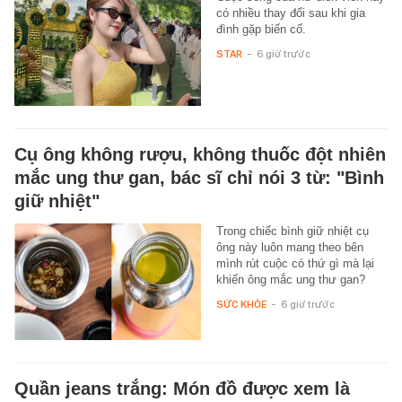
có nhiều thay đổi sau khi gia
đình gặp biến cố.
STAR
-
6 giờ trước
Cụ ông không rượu, không thuốc đột nhiên
mắc ung thư gan, bác sĩ chỉ nói 3 từ: "Bình
giữ nhiệt"
Trong chiếc bình giữ nhiệt cụ
ông này luôn mang theo bên
mình rút cuộc có thứ gì mà lại
khiến ông mắc ung thư gan?
SỨC KHỎE
-
6 giờ trước
Quần jeans trắng: Món đồ được xem là