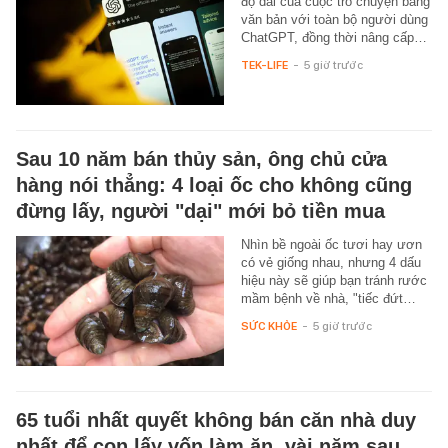
độ dài của cuộc trò chuyện bằng
văn bản với toàn bộ người dùng
ChatGPT, đồng thời nâng cấp…
TEK-LIFE
-
5 giờ trước
Sau 10 năm bán thủy sản, ông chủ cửa
hàng nói thẳng: 4 loại ốc cho không cũng
đừng lấy, người "dại" mới bỏ tiền mua
Nhìn bề ngoài ốc tươi hay ươn
có vẻ giống nhau, nhưng 4 dấu
hiệu này sẽ giúp bạn tránh rước
mầm bệnh về nhà, "tiếc đứt…
SỨC KHỎE
-
5 giờ trước
65 tuổi nhất quyết không bán căn nhà duy
nhất để con lấy vốn làm ăn, vài năm sau