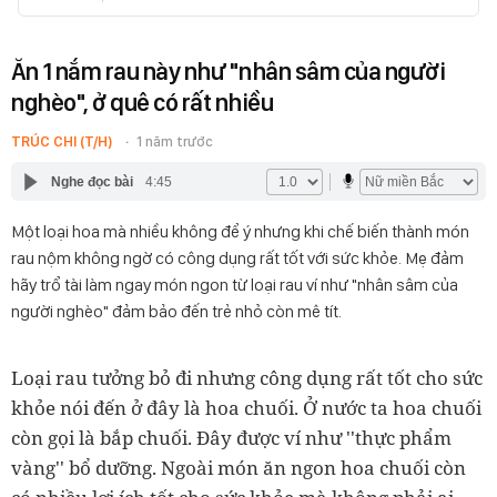
Ăn 1 nắm rau này như "nhân sâm của người
nghèo", ở quê có rất nhiều
TRÚC CHI (T/H)
1 năm trước
Nghe đọc bài
4:45
Một loại hoa mà nhiều không để ý nhưng khi chế biến thành món
rau nộm không ngờ có công dụng rất tốt với sức khỏe. Mẹ đảm
hãy trổ tài làm ngay món ngon từ loại rau ví như "nhân sâm của
người nghèo" đảm bảo đến trẻ nhỏ còn mê tít.
Loại rau tưởng bỏ đi nhưng công dụng rất tốt cho sức
khỏe nói đến ở đây là hoa chuối. Ở nước ta hoa chuối
còn gọi là bắp chuối. Đây được ví như ''thực phẩm
vàng'' bổ dưỡng. Ngoài món ăn ngon hoa chuối còn