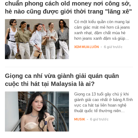
chuẩn phong cách old money nơi công sở,
hè nào cũng được giới thời trang "lăng xê"
Có một kiểu quần còn mang lại
cảm giác mát mẻ hơn cả jeans
xanh nhạt, đậm chất mùa hè
hơn jeans xanh đậm và giúp…
XEM MUA LUÔN
-
6 giờ trước
Giọng ca nhí vừa giành giải quán quân
cuộc thi hát tại Malaysia là ai?
Giọng ca 13 tuổi gây chú ý khi
giành giải cao nhất ở bảng A lĩnh
vực ca hát tại liên hoan nghệ
thuật quốc tế thường niên…
MUSIK
-
6 giờ trước