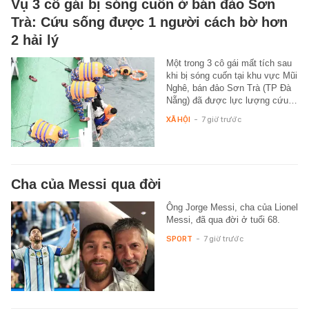
Vụ 3 cô gái bị sóng cuốn ở bán đảo Sơn
Trà: Cứu sống được 1 người cách bờ hơn
2 hải lý
Một trong 3 cô gái mất tích sau
khi bị sóng cuốn tại khu vực Mũi
Nghê, bán đảo Sơn Trà (TP Đà
Nẵng) đã được lực lượng cứu…
XÃ HỘI
-
7 giờ trước
Cha của Messi qua đời
Ông Jorge Messi, cha của Lionel
Messi, đã qua đời ở tuổi 68.
SPORT
-
7 giờ trước