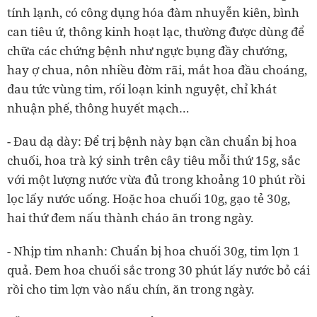
tính lạnh, có công dụng hóa đàm nhuyễn kiên, bình
can tiêu ứ, thông kinh hoạt lạc, thường được dùng để
chữa các chứng bệnh như ngực bụng đầy chướng,
hay ợ chua, nôn nhiều đờm rãi, mắt hoa đầu choáng,
đau tức vùng tim, rối loạn kinh nguyệt, chỉ khát
nhuận phế, thông huyết mạch…
- Đau dạ dày: Để trị bệnh này bạn cần chuẩn bị hoa
chuối, hoa trà ký sinh trên cây tiêu mỗi thứ 15g, sắc
với một lượng nước vừa đủ trong khoảng 10 phút rồi
lọc lấy nước uống. Hoặc hoa chuối 10g, gạo tẻ 30g,
hai thứ đem nấu thành cháo ăn trong ngày.
- Nhịp tim nhanh: Chuẩn bị hoa chuối 30g, tim lợn 1
quả. Đem hoa chuối sắc trong 30 phút lấy nước bỏ cái
rồi cho tim lợn vào nấu chín, ăn trong ngày.