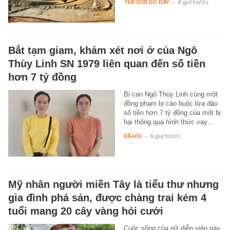
THẾ GIỚI ĐÓ ĐÂY
-
6 giờ trước
Bắt tạm giam, khám xét nơi ở của Ngô
Thùy Linh SN 1979 liên quan đến số tiền
hơn 7 tỷ đồng
Bị can Ngô Thùy Linh cùng một
đồng phạm bị cáo buộc lừa đảo
số tiền hơn 7 tỷ đồng của một bị
hại thông qua hình thức vay…
XÃ HỘI
-
6 giờ trước
Mỹ nhân người miền Tây là tiểu thư nhưng
gia đình phá sản, được chàng trai kém 4
tuổi mang 20 cây vàng hỏi cưới
Cuộc sống của nữ diễn viên này