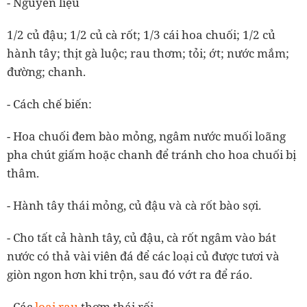
- Nguyên liệu
1/2 củ đậu; 1/2 củ cà rốt; 1/3 cái hoa chuối; 1/2 củ
hành tây; thịt gà luộc; rau thơm; tỏi; ớt; nước mắm;
đường; chanh.
- Cách chế biến:
- Hoa chuối đem bào mỏng, ngâm nước muối loãng
pha chút giấm hoặc chanh để tránh cho hoa chuối bị
thâm.
- Hành tây thái mỏng, củ đậu và cà rốt bào sợi.
- Cho tất cả hành tây, củ đậu, cà rốt ngâm vào bát
nước có thả vài viên đá để các loại củ được tươi và
giòn ngon hơn khi trộn, sau đó vớt ra để ráo.
- Các
loại rau
thơm thái rối.