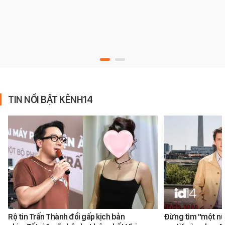
TIN NỔI BẬT KÊNH14
Rộ tin Trấn Thành đổi gấp kịch bản
Đừng tìm "một nử