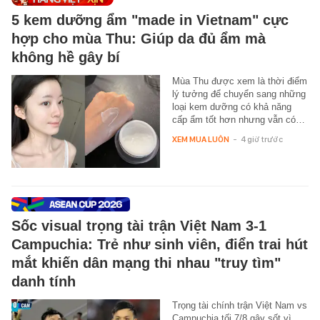
5 kem dưỡng ẩm "made in Vietnam" cực
hợp cho mùa Thu: Giúp da đủ ẩm mà
không hề gây bí
Mùa Thu được xem là thời điểm
lý tưởng để chuyển sang những
loại kem dưỡng có khả năng
cấp ẩm tốt hơn nhưng vẫn có…
XEM MUA LUÔN
-
4 giờ trước
Sốc visual trọng tài trận Việt Nam 3-1
Campuchia: Trẻ như sinh viên, điển trai hút
mắt khiến dân mạng thi nhau "truy tìm"
danh tính
Trọng tài chính trận Việt Nam vs
Campuchia tối 7/8 gây sốt vì