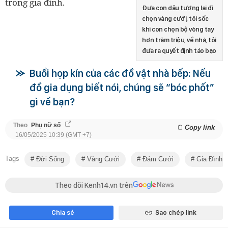
trong gia đình.
Đưa con dâu tương lai đi
chọn vàng cưới, tôi sốc
khi con chọn bộ vòng tay
hơn trăm triệu, về nhà, tôi
đưa ra quyết định táo bạo
Buổi họp kín của các đồ vật nhà bếp: Nếu
đồ gia dụng biết nói, chúng sẽ “bóc phốt”
gì về bạn?
Theo
Phụ nữ số
Copy link
16/05/2025 10:39 (GMT +7)
Tags
Đời Sống
Vàng Cưới
Đám Cưới
Gia Đình
Theo dõi Kenh14.vn trên
Chia sẻ
Sao chép link