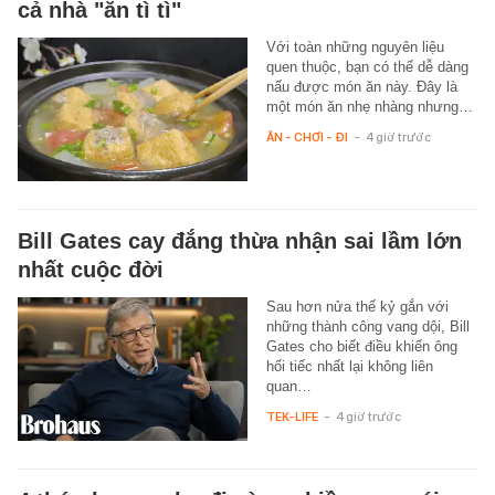
cả nhà "ăn tì tì"
Với toàn những nguyên liệu
quen thuộc, bạn có thể dễ dàng
nấu được món ăn này. Đây là
một món ăn nhẹ nhàng nhưng…
ĂN - CHƠI - ĐI
-
4 giờ trước
Bill Gates cay đắng thừa nhận sai lầm lớn
nhất cuộc đời
Sau hơn nửa thế kỷ gắn với
những thành công vang dội, Bill
Gates cho biết điều khiến ông
hối tiếc nhất lại không liên
quan…
TEK-LIFE
-
4 giờ trước