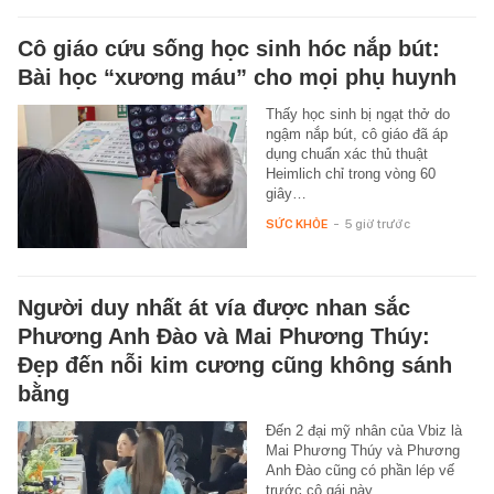
Cô giáo cứu sống học sinh hóc nắp bút:
Bài học “xương máu” cho mọi phụ huynh
Thấy học sinh bị ngạt thở do
ngậm nắp bút, cô giáo đã áp
dụng chuẩn xác thủ thuật
Heimlich chỉ trong vòng 60
giây…
SỨC KHỎE
-
5 giờ trước
Người duy nhất át vía được nhan sắc
Phương Anh Đào và Mai Phương Thúy:
Đẹp đến nỗi kim cương cũng không sánh
bằng
Đến 2 đại mỹ nhân của Vbiz là
Mai Phương Thúy và Phương
Anh Đào cũng có phần lép vế
trước cô gái này.