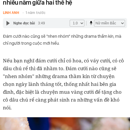
nhiều năm giữa hai thế hệ
LINH ANH
1 năm trước
Nghe đọc bài
3:49
Đám cưới nào cũng sẽ "nhen nhóm" những drama thầm kín, mà
chỉ người trong cuộc mới hiểu.
Nếu bạn nghĩ đám cưới chỉ có hoa, có váy cưới, có cô
dâu chú rể thì đã nhầm to. Đám cưới nào cũng sẽ
"nhen nhóm" những drama thầm kín từ chuyện
chọn ngày lành tháng tốt, thống nhất hai bên gia
đình, đặc biệt là chuyện mua vàng cưới để tặng cho
cô dâu chú rể càng phát sinh ra những vấn đề khó
nói.