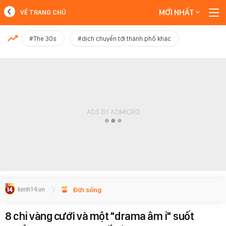
MỚI NHẤT
VỀ TRANG CHỦ
MỚI NHẤT
#The 30s
#dịch chuyển tới thành phố khác
Xem thêm
Đời sống
8 chỉ vàng cưới và một "drama âm ỉ" suốt