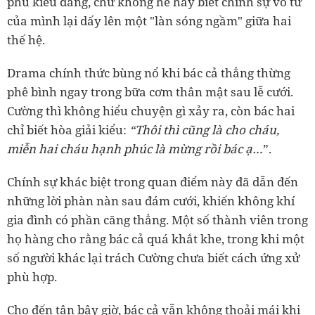
phú kiểu dáng, chứ không hề hay biết chính sự vô tư
của mình lại dấy lên một "làn sóng ngầm" giữa hai
thế hệ.
Drama chính thức bùng nổ khi bác cả thẳng thừng
phê bình ngay trong bữa cơm thân mật sau lễ cưới.
Cường thì không hiểu chuyện gì xảy ra, còn bác hai
chỉ biết hòa giải kiểu:
“Thôi thì cũng là cho cháu,
miễn hai cháu hạnh phúc là mừng rồi bác ạ…
”.
Chính sự khác biệt trong quan điểm này đã dẫn đến
những lời phàn nàn sau đám cưới, khiến không khí
gia đình có phần căng thẳng. Một số thành viên trong
họ hàng cho rằng bác cả quá khắt khe, trong khi một
số người khác lại trách Cường chưa biết cách ứng xử
phù hợp.
Cho đến tận bây giờ, bác cả vẫn không thoải mái khi