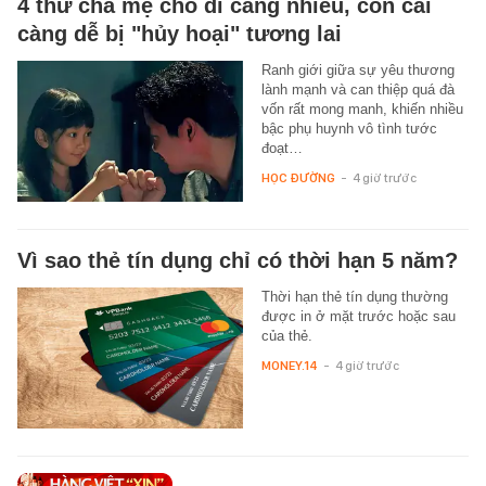
4 thứ cha mẹ cho đi càng nhiều, con cái
càng dễ bị "hủy hoại" tương lai
Ranh giới giữa sự yêu thương
lành mạnh và can thiệp quá đà
vốn rất mong manh, khiến nhiều
bậc phụ huynh vô tình tước
đoạt…
HỌC ĐƯỜNG
-
4 giờ trước
Vì sao thẻ tín dụng chỉ có thời hạn 5 năm?
Thời hạn thẻ tín dụng thường
được in ở mặt trước hoặc sau
của thẻ.
MONEY.14
-
4 giờ trước