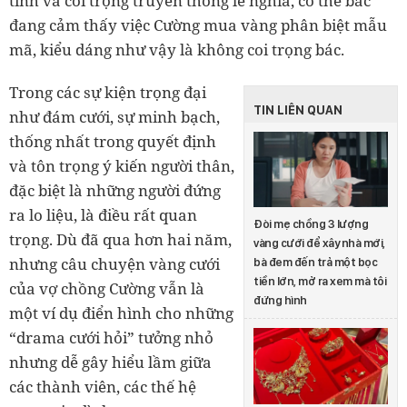
tính và coi trọng truyền thống lễ nghĩa, có thể bác
đang cảm thấy việc Cường mua vàng phân biệt mẫu
mã, kiểu dáng như vậy là không coi trọng bác.
Trong các sự kiện trọng đại
TIN LIÊN QUAN
như đám cưới, sự minh bạch,
thống nhất trong quyết định
và tôn trọng ý kiến người thân,
đặc biệt là những người đứng
ra lo liệu, là điều rất quan
Đòi mẹ chồng 3 lượng
trọng. Dù đã qua hơn hai năm,
vàng cưới để xây nhà mới,
nhưng câu chuyện vàng cưới
bà đem đến trả một bọc
tiền lớn, mở ra xem mà tôi
của vợ chồng Cường vẫn là
đứng hình
một ví dụ điển hình cho những
“drama cưới hỏi” tưởng nhỏ
nhưng dễ gây hiểu lầm giữa
các thành viên, các thế hệ