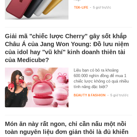
TEK-LIFE
-
5 giờ trước
Giải mã "chiếc lược Cherry" gây sốt khắp
Châu Á của Jang Won Young: Đồ lưu niệm
của idol hay "vũ khí" kinh doanh thiên tài
của Medicube?
Liệu bạn có bỏ ra khoảng
600.000 nghìn đồng để mua 1
chiếc lược không có quá nhiều
tính năng đặc biệt?
BEAUTY & FASHION
-
5 giờ trước
Món ăn này rất ngon, chỉ cần nấu một nồi
toàn nguyên liệu đơn giản thôi là đủ khiến