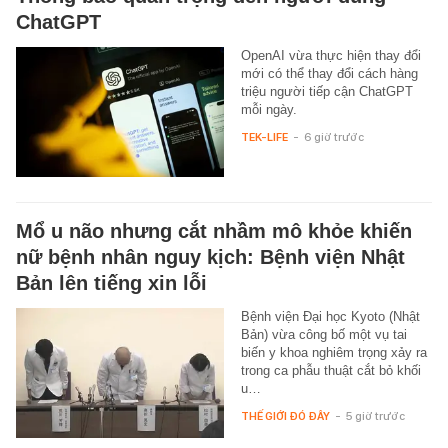
ChatGPT
OpenAI vừa thực hiện thay đổi
mới có thể thay đổi cách hàng
triệu người tiếp cận ChatGPT
mỗi ngày.
TEK-LIFE
-
6 giờ trước
Mổ u não nhưng cắt nhầm mô khỏe khiến
nữ bệnh nhân nguy kịch: Bệnh viện Nhật
Bản lên tiếng xin lỗi
Bệnh viện Đại học Kyoto (Nhật
Bản) vừa công bố một vụ tai
biến y khoa nghiêm trọng xảy ra
trong ca phẫu thuật cắt bỏ khối
u…
THẾ GIỚI ĐÓ ĐÂY
-
5 giờ trước