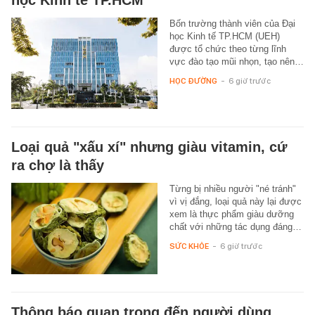
Bốn trường thành viên của Đại
học Kinh tế TP.HCM (UEH)
được tổ chức theo từng lĩnh
vực đào tạo mũi nhọn, tạo nên…
HỌC ĐƯỜNG
-
6 giờ trước
Loại quả "xấu xí" nhưng giàu vitamin, cứ
ra chợ là thấy
Từng bị nhiều người "né tránh"
vì vị đắng, loại quả này lại được
xem là thực phẩm giàu dưỡng
chất với những tác dụng đáng…
SỨC KHỎE
-
6 giờ trước
Thông báo quan trọng đến người dùng