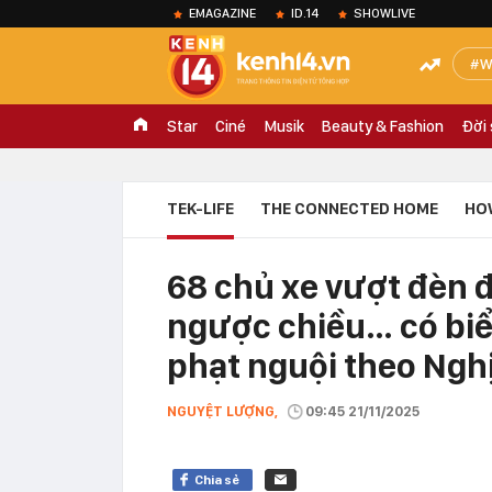
EMAGAZINE
ID.14
SHOWLIVE
W
Star
Ciné
Musik
Beauty & Fashion
Đời
TEK-LIFE
THE CONNECTED HOME
HO
68 chủ xe vượt đèn 
ngược chiều… có bi
phạt nguội theo Nghị
NGUYỆT LƯỢNG,
09:45 21/11/2025
Chia sẻ