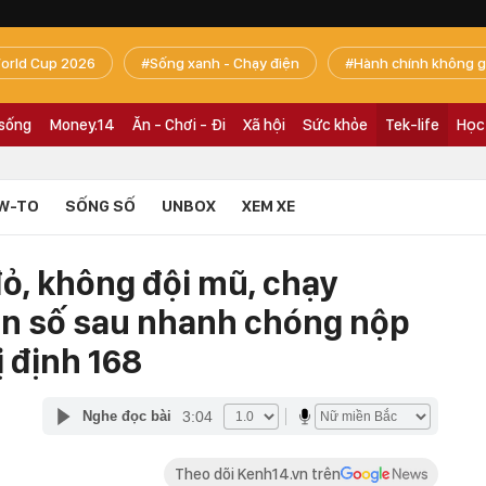
orld Cup 2026
Sống xanh - Chạy điện
Hành chính không g
 sống
Money.14
Ăn - Chơi - Đi
Xã hội
Sức khỏe
Tek-life
Học
W-TO
SỐNG SỐ
UNBOX
XEM XE
đỏ, không đội mũ, chạy
ển số sau nhanh chóng nộp
 định 168
3:04
Nghe đọc bài
Theo dõi Kenh14.vn trên