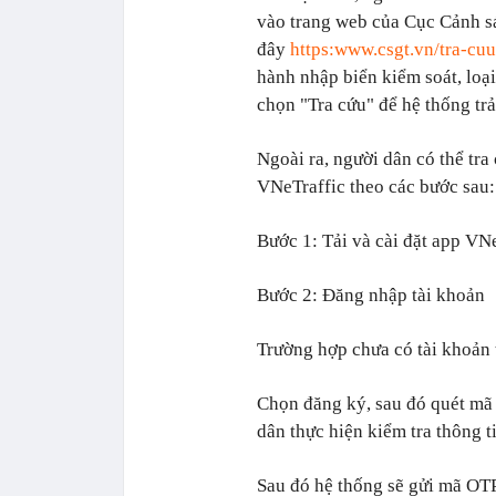
vào trang web của Cục Cảnh sá
đây
https:www.csgt.vn/tra-cu
hành nhập biển kiểm soát, loạ
chọn "Tra cứu" để hệ thống trả
Ngoài ra, người dân có thể tr
VNeTraffic theo các bước sau:
Bước 1: Tải và cài đặt app VNe
Bước 2: Đăng nhập tài khoản
Trường hợp chưa có tài khoản 
Chọn đăng ký, sau đó quét mã
dân thực hiện kiểm tra thông t
Sau đó hệ thống sẽ gửi mã OTP