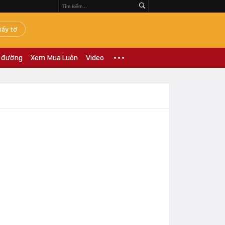
iấy tờ
 đường
Xem Mua Luôn
Video