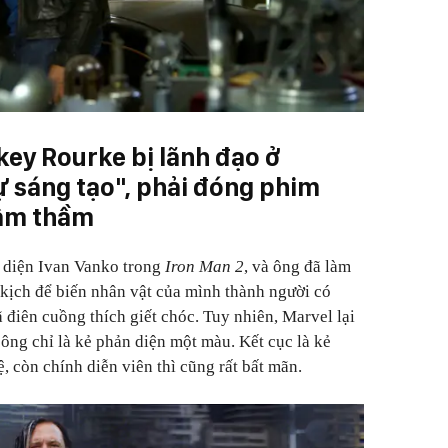
key Rourke bị lãnh đạo ở
ự sáng tạo", phải đóng phim
 âm thầm
 diện Ivan Vanko trong
Iron Man 2
, và ông đã làm
n kịch để biến nhân vật của mình thành người có
ã điên cuồng thích giết chóc. Tuy nhiên, Marvel lại
ông chỉ là kẻ phản diện một màu. Kết cục là kẻ
, còn chính diễn viên thì cũng rất bất mãn.