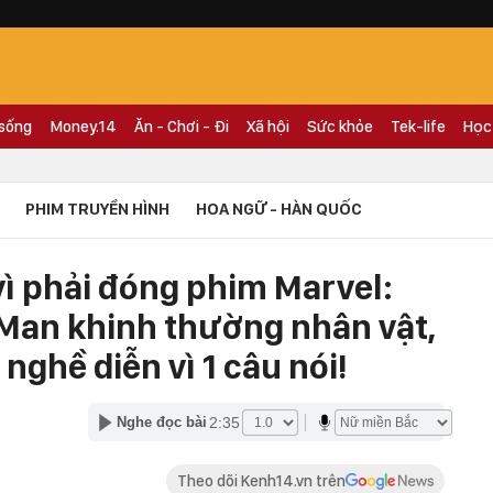
 sống
Money.14
Ăn - Chơi - Đi
Xã hội
Sức khỏe
Tek-life
Học
PHIM TRUYỀN HÌNH
HOA NGỮ - HÀN QUỐC
vì phải đóng phim Marvel:
-Man khinh thường nhân vật,
nghề diễn vì 1 câu nói!
2:35
Nghe đọc bài
Theo dõi Kenh14.vn trên