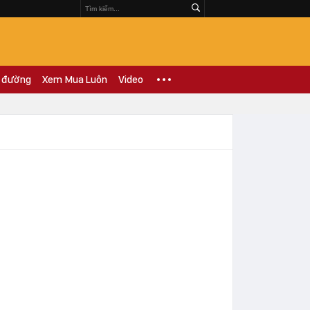
 đường
Xem Mua Luôn
Video