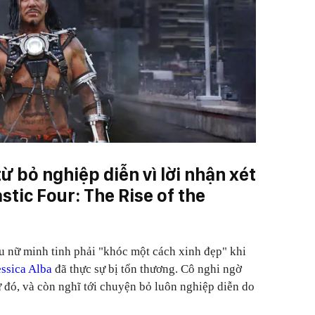
từ bỏ nghiệp diễn vì lời nhận xét
stic Four: The Rise of the
u nữ minh tinh phải "khóc một cách xinh đẹp" khi
essica Alba
đã thực sự bị tổn thương. Cô nghi ngờ
ừ đó, và còn nghĩ tới chuyện bỏ luôn nghiệp diễn do