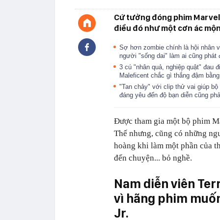
Cứ tưởng đóng phim Marvel l
điều đó như một cơn ác mộ
Sợ hơn zombie chính là hội nhân v
người "sống dai" làm ai cũng phát 
3 cú "nhân quả, nghiệp quật" đau 
Maleficent chắc gì thắng đậm bằng
"Tan chảy" với clip thử vai giúp b
đáng yêu đến độ bạn diễn cũng ph
Được tham gia một bộ phim Mar
Thế nhưng, cũng có những ngườ
hoàng khi làm một phần của th
đến chuyện... bỏ nghề.
Nam diễn viên Ter
vì hãng phim muốn
Jr.