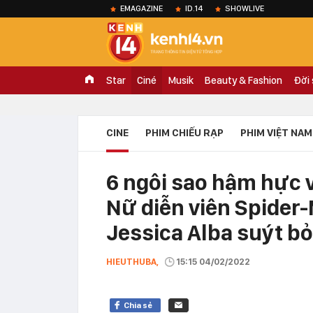
EMAGAZINE
ID.14
SHOWLIVE
Star
Ciné
Musik
Beauty & Fashion
Đời
CINE
PHIM CHIẾU RẠP
PHIM VIỆT NAM
6 ngôi sao hậm hực 
Nữ diễn viên Spider
Jessica Alba suýt bỏ 
HIEUTHUBA,
15:15 04/02/2022
Chia sẻ