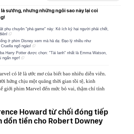
à sướng, nhưng những ngôi sao này lại coi
ng!
ật phụ chuyên "phá game" này: Kẻ ích kỷ hại người phải chết,
điên!
điếng ở phim Disney xem mà hả dạ: Đạo lý nhiều như
 Cruella ngổ ngáo!
ộ ba Harry Potter được chọn: "Tài lanh" nhất là Emma Watson,
ải ngẩn ngơ!
vel có lẽ là ước mơ của biết bao nhiêu diễn viên.
i hứng chịu một quãng thời gian tồi tệ, kinh
ế giới phim Marvel đến mức bỏ vai, thậm chí tính
rence Howard từ chối đóng tiếp
 dồn tiền cho Robert Downey