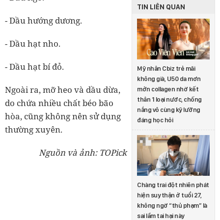
TIN LIÊN QUAN
- Dầu hướng dương.
- Dầu hạt nho.
- Dầu hạt bí đỏ.
Mỹ nhân Cbiz trẻ mãi
không già, U50 da mơn
Ngoài ra,
mỡ heo và dầu dừa
,
mởn collagen nhờ kết
thân 1 loại nước, chống
do chứa nhiều chất béo bão
nắng vô cùng kỹ lưỡng
hòa,
cũng không nên sử dụng
đáng học hỏi
thường xuyên
.
Nguồn và ảnh: TOPick
Chàng trai đột nhiên phát
hiện suy thận ở tuổi 27,
không ngờ “thủ phạm” là
sai lầm tai hại này