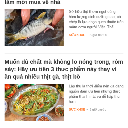
lắm mới mua về nhà
Sở hữu thịt thơm ngọt cùng
hàm lượng dinh dưỡng cao, cá
chép là lựa chọn quen thuộc trên
mâm cơm người Việt. Thế…
SỨC KHỎE
-
6 giờ trước
Muốn đủ chất mà không lo nóng trong, rôm
sảy: Hãy ưu tiên 3 thực phẩm này thay vì
ăn quá nhiều thịt gà, thịt bò
Lập thu là thời điểm nên đa dạng
nguồn đạm ưu tiên những thực
phẩm thanh mát và dễ hấp thu
hơn.
SỨC KHỎE
-
3 giờ trước