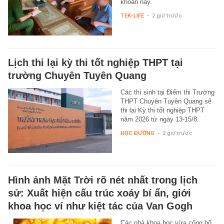
khoản này.
TEK-LIFE
-
2 giờ trước
Lịch thi lại kỳ thi tốt nghiệp THPT tại
trường Chuyên Tuyên Quang
Các thí sinh tại Điểm thi Trường
THPT Chuyên Tuyên Quang sẽ
thi lại Kỳ thi tốt nghiệp THPT
năm 2026 từ ngày 13-15/8.
HỌC ĐƯỜNG
-
2 giờ trước
Hình ảnh Mặt Trời rõ nét nhất trong lịch
sử: Xuất hiện cấu trúc xoáy bí ẩn, giới
khoa học ví như kiệt tác của Van Gogh
Các nhà khoa học vừa công bố