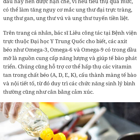
dầu này nên được hạn chế
, vì nếu tiêu thụ quá mức,
có thể làm tăng nguy cơ mắc
ung thư đại trực tràng,
ung thư gan, ung thư vú và ung thư tuyến tiền liệt
.
Trên trang cá nhân, bác sĩ Liêu công tác tại Bệnh viện
trực thuộc Đại học Y Trung Quốc cho biết, các axit
béo như Omega-3, Omega-6 và Omega-9 có trong dầu
mỡ là nguồn cung cấp năng lượng và giúp tế bào phát
triển. Chúng cũng hỗ trợ cơ thể hấp thụ các vitamin
tan trong chất béo (A, D, E, K), cấu thành màng tế bào
và nội tiết tố, từ đó duy trì các chức năng sinh lý bình
thường cũng như cân bằng cảm xúc.