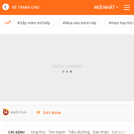
MỚI NHẤT
VỀ TRANG CHỦ
MỚI NHẤT
#Sắp mâm mở bếp
#Mùa nào bệnh nấy
#mẹo hay thử
Xem thêm
Sức khỏe
Ung thư
Tim mạch
Tiểu đường
Gan thận
Cơ xương k
CÁC BỆNH