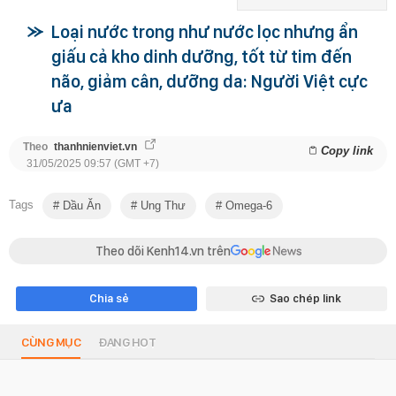
Loại nước trong như nước lọc nhưng ẩn
giấu cả kho dinh dưỡng, tốt từ tim đến
não, giảm cân, dưỡng da: Người Việt cực
ưa
Theo
thanhnienviet.vn
Copy link
31/05/2025 09:57 (GMT +7)
Tags
Dầu Ăn
Ung Thư
Omega-6
Theo dõi Kenh14.vn trên
Chia sẻ
Sao chép link
CÙNG MỤC
ĐANG HOT