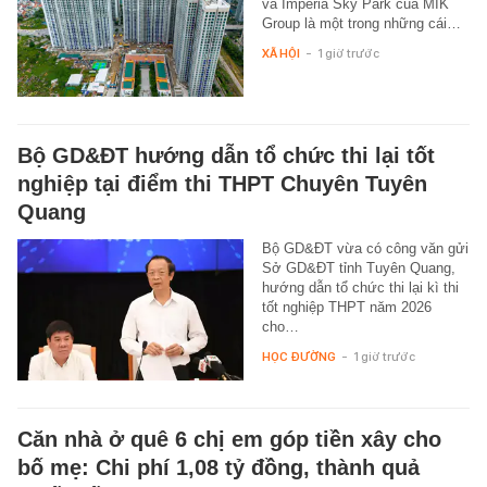
và Imperia Sky Park của MIK
Group là một trong những cái…
XÃ HỘI
-
1 giờ trước
Bộ GD&ĐT hướng dẫn tổ chức thi lại tốt
nghiệp tại điểm thi THPT Chuyên Tuyên
Quang
Bộ GD&ĐT vừa có công văn gửi
Sở GD&ĐT tỉnh Tuyên Quang,
hướng dẫn tổ chức thi lại kì thi
tốt nghiệp THPT năm 2026
cho…
HỌC ĐƯỜNG
-
1 giờ trước
Căn nhà ở quê 6 chị em góp tiền xây cho
bố mẹ: Chi phí 1,08 tỷ đồng, thành quả