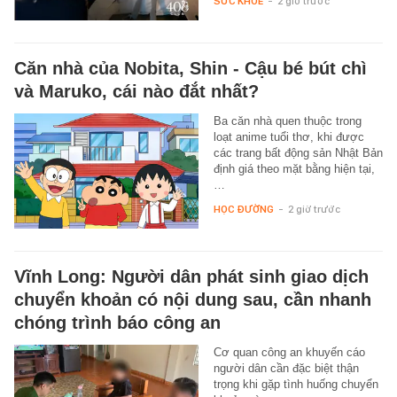
SỨC KHỎE
-
2 giờ trước
Căn nhà của Nobita, Shin - Cậu bé bút chì
và Maruko, cái nào đắt nhất?
Ba căn nhà quen thuộc trong
loạt anime tuổi thơ, khi được
các trang bất động sản Nhật Bản
định giá theo mặt bằng hiện tại,
…
HỌC ĐƯỜNG
-
2 giờ trước
Vĩnh Long: Người dân phát sinh giao dịch
chuyển khoản có nội dung sau, cần nhanh
chóng trình báo công an
Cơ quan công an khuyến cáo
người dân cần đặc biệt thận
trọng khi gặp tình huống chuyển