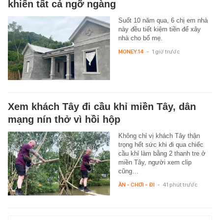
khiến tất cả ngỡ ngàng
Suốt 10 năm qua, 6 chị em nhà
này đều tiết kiệm tiền để xây
nhà cho bố mẹ.
MONEY.14
-
1 giờ trước
Xem khách Tây đi cầu khỉ miền Tây, dân
mạng nín thở vì hồi hộp
Không chỉ vị khách Tây thận
trọng hết sức khi đi qua chiếc
cầu khỉ làm bằng 2 thanh tre ở
miền Tây, người xem clip
cũng…
ĂN - CHƠI - ĐI
-
41 phút trước