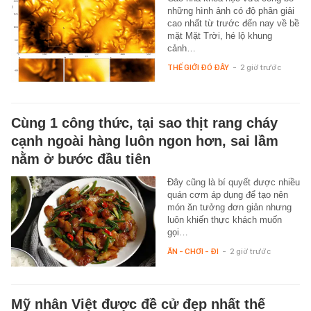
những hình ảnh có độ phân giải
cao nhất từ trước đến nay về bề
mặt Mặt Trời, hé lộ khung
cảnh…
THẾ GIỚI ĐÓ ĐÂY
-
2 giờ trước
Cùng 1 công thức, tại sao thịt rang cháy
cạnh ngoài hàng luôn ngon hơn, sai lầm
nằm ở bước đầu tiên
Đây cũng là bí quyết được nhiều
quán cơm áp dụng để tạo nên
món ăn tưởng đơn giản nhưng
luôn khiến thực khách muốn
gọi…
ĂN - CHƠI - ĐI
-
2 giờ trước
Mỹ nhân Việt được đề cử đẹp nhất thế