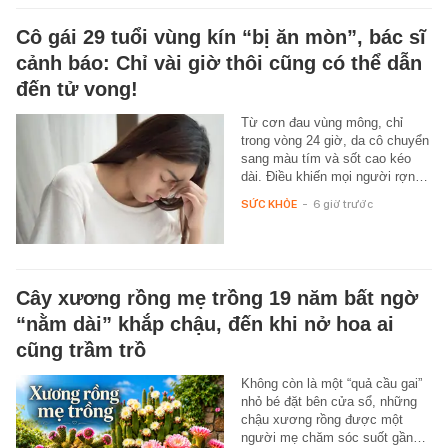
Cô gái 29 tuổi vùng kín “bị ăn mòn”, bác sĩ
cảnh báo: Chỉ vài giờ thôi cũng có thể dẫn
đến tử vong!
Từ cơn đau vùng mông, chỉ
trong vòng 24 giờ, da cô chuyển
sang màu tím và sốt cao kéo
dài. Điều khiến mọi người rợn…
SỨC KHỎE
-
6 giờ trước
Cây xương rồng mẹ trồng 19 năm bất ngờ
“nằm dài” khắp chậu, đến khi nở hoa ai
cũng trầm trồ
Không còn là một “quả cầu gai”
nhỏ bé đặt bên cửa sổ, những
chậu xương rồng được một
người mẹ chăm sóc suốt gần…