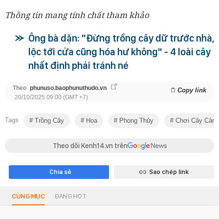
Thông tin mang tính chất tham khảo
Ông bà dặn: "Đừng trồng cây dữ trước nhà,
lộc tới cửa cũng hóa hư không" - 4 loài cây
nhất định phải tránh né
Theo
phunuso.baophunuthudo.vn
Copy link
20/10/2025 09:00 (GMT +7)
Tags
Trồng Cây
Hoa
Phong Thủy
Chơi Cây Cảnh
Theo dõi Kenh14.vn trên
Chia sẻ
Sao chép link
CÙNG MỤC
ĐANG HOT