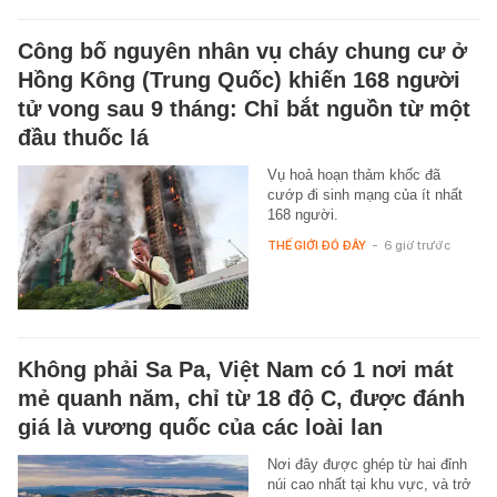
Công bố nguyên nhân vụ cháy chung cư ở
Hồng Kông (Trung Quốc) khiến 168 người
tử vong sau 9 tháng: Chỉ bắt nguồn từ một
đầu thuốc lá
Vụ hoả hoạn thảm khốc đã
cướp đi sinh mạng của ít nhất
168 người.
THẾ GIỚI ĐÓ ĐÂY
-
6 giờ trước
Không phải Sa Pa, Việt Nam có 1 nơi mát
mẻ quanh năm, chỉ từ 18 độ C, được đánh
giá là vương quốc của các loài lan
Nơi đây được ghép từ hai đỉnh
núi cao nhất tại khu vực, và trở