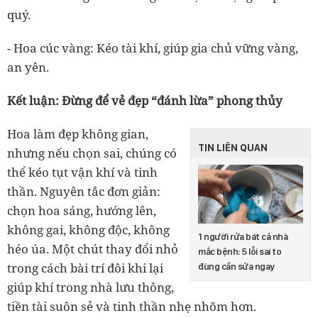
quý.
- Hoa cúc vàng:
Kéo tài khí, giúp gia chủ vững vàng,
an yên.
Kết luận: Đừng để vẻ đẹp “đánh lừa” phong thủy
Hoa làm đẹp không gian,
TIN LIÊN QUAN
nhưng nếu chọn sai, chúng có
thể
kéo tụt vận khí và tinh
thần
. Nguyên tắc đơn giản:
chọn hoa sáng, hướng lên,
không gai, không độc, không
1 người rửa bát cả nhà
héo úa.
Một chút thay đổi nhỏ
mắc bệnh: 5 lỗi sai to
trong cách bài trí đôi khi lại
đùng cần sửa ngay
giúp
khí trong nhà lưu thông,
tiền tài suôn sẻ và tinh thần nhẹ nhõm hơn.