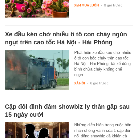
XEM MUA LUÔN
-
6 giờ trước
Xe đầu kéo chở nhiều ô tô con cháy ngùn
ngụt trên cao tốc Hà Nội - Hải Phòng
Phát hiện xe đầu kéo chở nhiều
ô tô con bốc cháy trên cao tốc
Hà Nội - Hải Phòng, tài xế dùng
bình chữa cháy khống chế
ngọn…
XÃ HỘI
-
6 giờ trước
Cặp đôi đình đám showbiz ly thân gấp sau
15 ngày cưới
Những diễn biến trong cuộc hôn
nhân chóng vánh của 1 cặp đôi
nổi tiếng showbiz đã khiến cả