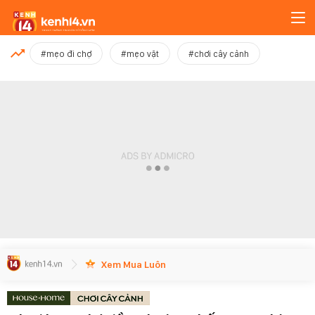
MỚI NHẤT
#mẹo đi chợ
#mẹo vặt
#chơi cây cảnh
Xem thêm
Xem Mua Luôn