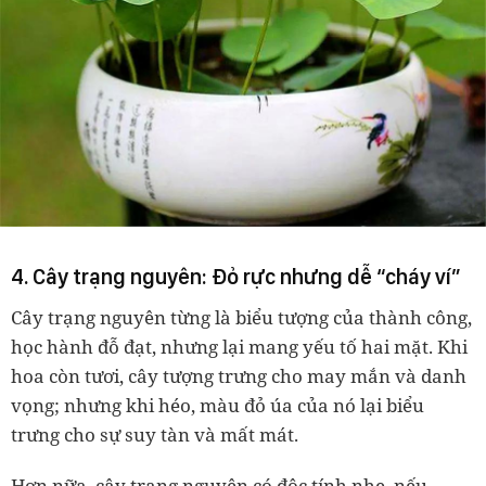
4. Cây trạng nguyên: Đỏ rực nhưng dễ “cháy ví”
Cây trạng nguyên từng là biểu tượng của thành công,
học hành đỗ đạt, nhưng lại
mang yếu tố hai mặt
. Khi
hoa còn tươi, cây tượng trưng cho
may mắn và danh
vọng
; nhưng khi héo, màu đỏ úa của nó lại biểu
trưng cho
sự suy tàn và mất mát
.
Hơn nữa,
cây trạng nguyên có độc tính nhẹ
, nếu