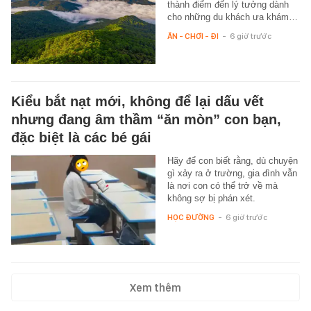
thành điểm đến lý tưởng dành
cho những du khách ưa khám…
ĂN - CHƠI - ĐI
-
6 giờ trước
Kiểu bắt nạt mới, không để lại dấu vết
nhưng đang âm thầm “ăn mòn” con bạn,
đặc biệt là các bé gái
Hãy để con biết rằng, dù chuyện
gì xảy ra ở trường, gia đình vẫn
là nơi con có thể trở về mà
không sợ bị phán xét.
HỌC ĐƯỜNG
-
6 giờ trước
Xem thêm