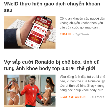
VNeID thực hiện giao dịch chuyển khoản
sau
Công an khuyến cáo người dân
không chuyển khoản theo yêu
cầu của cuộc gọi mạo danh.
TEK-LIFE
-
7 giờ trước
Vợ sắp cưới Ronaldo bị chê béo, tình cũ
tung ảnh khoe body top 0,01% thế giới
Vừa đăng ảnh đáp trả vụ bị chê
béo, vị hôn thê của Ronaldo lập
tức bị tình cũ Irina Shayk đụng
hàng góc chụp khoe body cực…
BEAUTY & FASHION
-
6 giờ trước