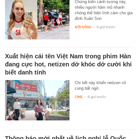
Chứng kiến cảnh tượng này,
nhiều người hâm mộ nhanh
chóng thể hiện tình cảm cho gia
đình Xuân Son.
ĐỜI SỐNG
-
6 giờ trước
Xuất hiện cái tên Việt Nam trong phim Hàn
đang cực hot, netizen dở khóc dở cười khi
biết danh tính
Chi tiết này khiến netizen vô
cùng bất ngờ.
CINE
-
6 giờ trước
Thông báo mới nhất về lịch nghỉ lễ Quốc