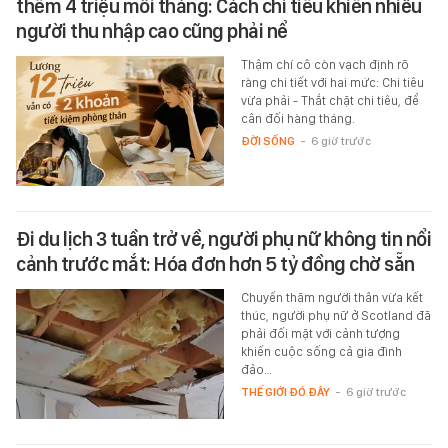
thêm 4 triệu mỗi tháng: Cách chi tiêu khiến nhiều
người thu nhập cao cũng phải nể
Thậm chí cô còn vạch định rõ
ràng chi tiết với hai mức: Chi tiêu
vừa phải - Thắt chặt chi tiêu, để
cân đối hàng tháng.
ĐỜI SỐNG
-
6 giờ trước
Đi du lịch 3 tuần trở về, người phụ nữ không tin nổi
cảnh trước mắt: Hóa đơn hơn 5 tỷ đồng chờ sẵn
Chuyến thăm người thân vừa kết
thúc, người phụ nữ ở Scotland đã
phải đối mặt với cảnh tượng
khiến cuộc sống cả gia đình
đảo…
THẾ GIỚI ĐÓ ĐÂY
-
6 giờ trước