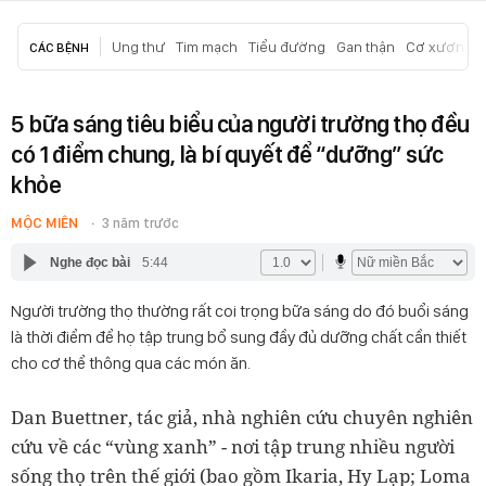
Ung thư
Tim mạch
Tiểu đường
Gan thận
Cơ xương k
CÁC BỆNH
5 bữa sáng tiêu biểu của người trường thọ đều
có 1 điểm chung, là bí quyết để “dưỡng” sức
khỏe
MỘC MIÊN
3 năm trước
Nghe đọc bài
5:44
Người trường thọ thường rất coi trọng bữa sáng do đó buổi sáng
là thời điểm để họ tập trung bổ sung đầy đủ dưỡng chất cần thiết
cho cơ thể thông qua các món ăn.
Dan Buettner, tác giả, nhà nghiên cứu chuyên nghiên
cứu về các “vùng xanh” - nơi tập trung nhiều người
sống thọ trên thế giới (bao gồm Ikaria, Hy Lạp; Loma