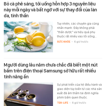
Bỏ cà phê sáng, tôi uống hỗn hợp 3 nguyên liệu
này mỗi ngày và bất ngờ với sự thay đổi của làn
da, tinh thần
Tuy nhiên, các chuyên gia cũng
nhấn mạnh: Đây không phải
"thần dược" và hiệu quả phụ
thuộc rất nhiều vào lối sống…
SỨC KHỎE
-
6 giờ trước
Mgười dùng lâu năm chưa chắc đã biết một nút
bấm trên điện thoại Samsung sở hữu rất nhiều
tính năng ẩn
Sự phát triển của hệ điều hành và
giao diện tùy biến từ các nhà sản
xuất đã âm thầm tái định nghĩa
phím bấm quen thuộc.
TEK-LIFE
-
6 giờ trước