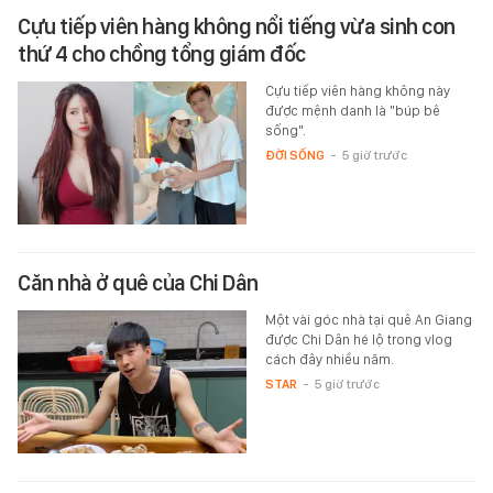
Cựu tiếp viên hàng không nổi tiếng vừa sinh con
thứ 4 cho chồng tổng giám đốc
Cựu tiếp viên hàng không này
được mệnh danh là "búp bê
sống".
ĐỜI SỐNG
-
5 giờ trước
Căn nhà ở quê của Chi Dân
Một vài góc nhà tại quê An Giang
được Chi Dân hé lộ trong vlog
cách đây nhiều năm.
STAR
-
5 giờ trước