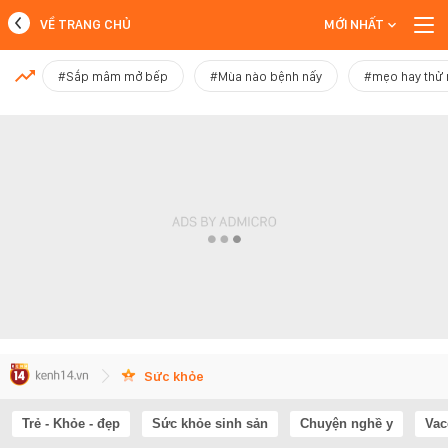
VỀ TRANG CHỦ
MỚI NHẤT
MỚI NHẤT
#Sắp mâm mở bếp
#Mùa nào bệnh nấy
#mẹo hay thử
Xem thêm
Sức khỏe
Trẻ - Khỏe - đẹp
Sức khỏe sinh sản
Chuyện nghề y
Vac