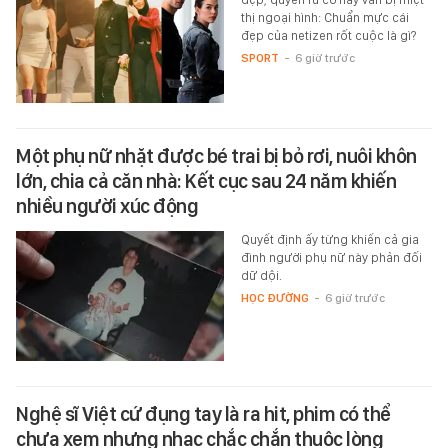
thị ngoại hình: Chuẩn mực cái
đẹp của netizen rốt cuộc là gì?
SPORT
-
6 giờ trước
Một phụ nữ nhặt được bé trai bị bỏ rơi, nuôi khôn
lớn, chia cả căn nhà: Kết cục sau 24 năm khiến
nhiều người xúc động
Quyết định ấy từng khiến cả gia
đình người phụ nữ này phản đối
dữ dội.
HỌC ĐƯỜNG
-
6 giờ trước
Nghệ sĩ Việt cứ đụng tay là ra hit, phim có thể
chưa xem nhưng nhạc chắc chắn thuộc lòng