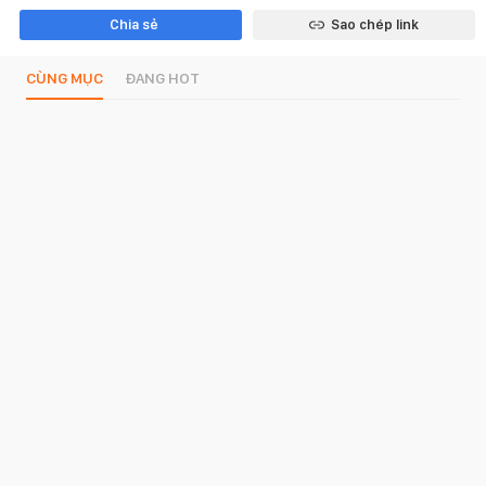
Chia sẻ
Sao chép link
CÙNG MỤC
ĐANG HOT