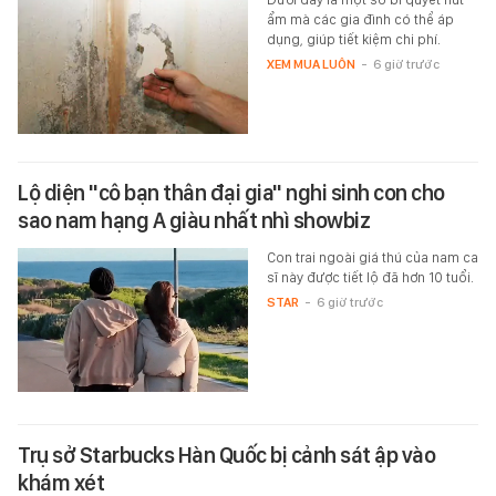
ẩm mà các gia đình có thể áp
dụng, giúp tiết kiệm chi phí.
XEM MUA LUÔN
-
6 giờ trước
Lộ diện "cô bạn thân đại gia" nghi sinh con cho
sao nam hạng A giàu nhất nhì showbiz
Con trai ngoài giá thú của nam ca
sĩ này được tiết lộ đã hơn 10 tuổi.
STAR
-
6 giờ trước
Trụ sở Starbucks Hàn Quốc bị cảnh sát ập vào
khám xét