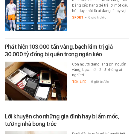
bảng xếp hạng để trả lời một câu
hỏi duy nhất là ai đang là tay vợt…
SPORT
-
6 giờ trước
Phát hiện 103.000 tấn vàng, bạch kim trị giá
30.000 tỷ đồng bị quên trong ngăn kéo
Con người đang lãng phí nguồn
vàng, bạc... lớn ở nơi không ai
nghĩ tới.
TEK-LIFE
-
6 giờ trước
Lời khuyên cho những gia đình hay bị ẩm mốc,
tường nhà bong tróc
Dưới đây là một số bí quyết hút