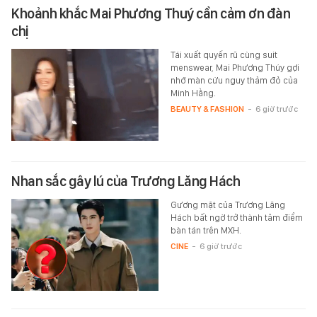
Khoảnh khắc Mai Phương Thuý cần cảm ơn đàn
chị
Tái xuất quyến rũ cùng suit
menswear, Mai Phương Thúy gợi
nhớ màn cứu nguy thảm đỏ của
Minh Hằng.
BEAUTY & FASHION
-
6 giờ trước
Nhan sắc gây lú của Trương Lăng Hách
Gương mặt của Trương Lăng
Hách bất ngờ trở thành tâm điểm
bàn tán trên MXH.
CINE
-
6 giờ trước