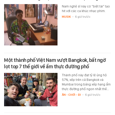
Nam nghệ sĩ này có “biệt tài” tạo
hit với các ca khúc nhạc phim.
MUSIK
-
6 giờ trước
Một thành phố Việt Nam vượt Bangkok, bất ngờ
lọt top 7 thế giới về ẩm thực đường phố
Thành phố này đạt tỷ lệ ủng hộ
57%, xếp trên cả Bangkok và
Mumbai trong bảng xếp hạng ẩm
thực đường phố ngon nhất thế…
ĂN - CHƠI - ĐI
-
6 giờ trước