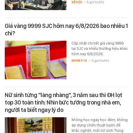
XÃ HỘI
-
5 giờ trước
Giá vàng 9999 SJC hôm nay 6/8/2026 bao nhiêu 1
chỉ?
Cập nhật chi tiết giá vàng 9999
tại SJC và nhiều thương hiệu khác
hôm nay 6/8/2026.
MONEY.14
-
5 giờ trước
Nữ sinh từng "làng nhàng", 3 năm sau thi ĐH lọt
top 30 toàn tỉnh: Nhìn bức tường trong nhà em,
người ta biết ngay lý do
Không học ngày học đêm, không
áp dụng chiến thuật luyện đề
khắc nghiệt, một nữ sinh Trung