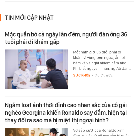
TIN MỚI CẬP NHẬT
Mặc quần bó cả ngày lẫn đêm, người đàn ông 36
tuổi phải đi khám gấp
Một nam giới 36 tuổi phải đi
khám vì vùng bẹn ngứa, ẩm bí,
hăm kẽ và nghi nhiễm nấm nhẹ.
Khi biết nguyên nhân, người đàn…
SỨC KHỎE
-
7 giờ trước
Ngắm loạt ảnh thời đỉnh cao nhan sắc của cô gái
nghèo Georgina khiến Ronaldo say đắm, hiện tại
thay đổi ra sao mà bị miệt thị ngoại hình?
Vợ sắp cưới của Ronaldo xinh
đẹp, quyến rũ cỡ này vẫn bị miệt