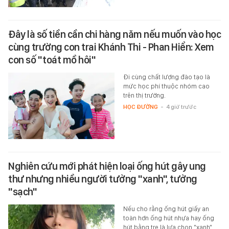
Đây là số tiền cần chi hàng năm nếu muốn vào học
cùng trường con trai Khánh Thi - Phan Hiển: Xem
con số "toát mồ hôi"
Đi cùng chất lượng đào tạo là
mức học phí thuộc nhóm cao
trên thị trường.
HỌC ĐƯỜNG
-
4 giờ trước
Nghiên cứu mới phát hiện loại ống hút gây ung
thư nhưng nhiều người tưởng "xanh", tưởng
"sạch"
Nếu cho rằng ống hút giấy an
toàn hơn ống hút nhựa hay ống
hút bằng tre là lựa chọn "xanh"