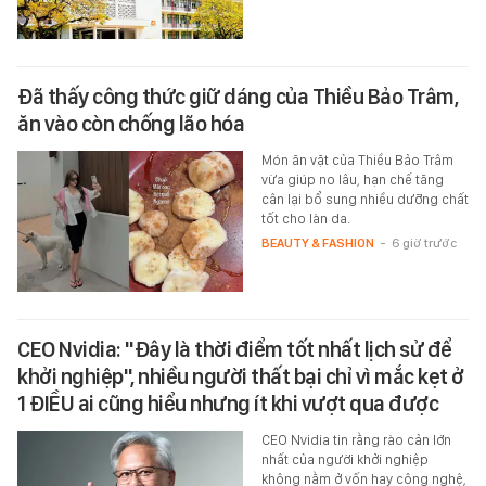
Đã thấy công thức giữ dáng của Thiều Bảo Trâm,
ăn vào còn chống lão hóa
Món ăn vặt của Thiều Bảo Trâm
vừa giúp no lâu, hạn chế tăng
cân lại bổ sung nhiều dưỡng chất
tốt cho làn da.
BEAUTY & FASHION
-
6 giờ trước
CEO Nvidia: "Đây là thời điểm tốt nhất lịch sử để
khởi nghiệp", nhiều người thất bại chỉ vì mắc kẹt ở
1 ĐIỀU ai cũng hiểu nhưng ít khi vượt qua được
CEO Nvidia tin rằng rào cản lớn
nhất của người khởi nghiệp
không nằm ở vốn hay công nghệ,