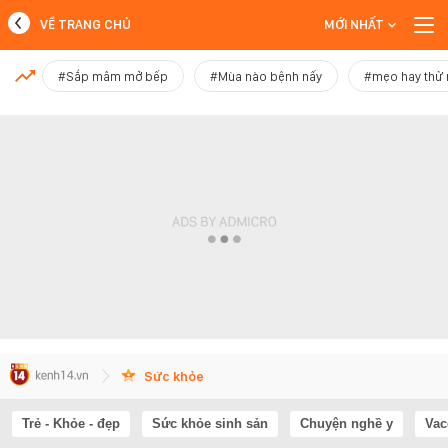
VỀ TRANG CHỦ
MỚI NHẤT
MỚI NHẤT
#Sắp mâm mở bếp
#Mùa nào bệnh nấy
#mẹo hay thử
Xem thêm
Sức khỏe
Trẻ - Khỏe - đẹp
Sức khỏe sinh sản
Chuyện nghề y
Vac