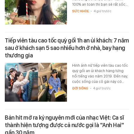
100% an toàn thì bạn sẽ rất sốc…
SỨC KHỎE
-
4 giờ trước
Tiếp viên tàu cao tốc quỳ gối 1h an ủi khách: 7 năm
sau ở khách sạn 5 sao nhiều hơn ở nhà, bay hạng
thương gia
Hình ảnh nữ tiếp viên tàu cao tốc
quỳ gối an ủi khách hàng từng
nổi tiếng vào năm 2019. Đến nay,
cuộc sống của cô gái này có…
ĐỜI SỐNG
-
4 giờ trước
Bản hit mở ra kỷ nguyên mới của nhạc Việt: Ca sĩ
thành hiện tượng được cả nước gọi là "Anh Hai"
gần 30 năm