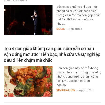
Bản hit này không chỉ đưa một
chàng ca sĩ 22 tuổi thành hiện
tượng cả nước mà còn góp phần
mở đầu thời kỳ bùng nổ của
nhạc…
MUSIK
-
4 giờ trước
Top 4 con giáp không cần giàu sớm vẫn có hậu
vận đáng mơ ước: Tiền bạc, nhà cửa và sự nghiệp
đều đi lên chậm mà chắc
Bốn con giáp này có thể không
giàu có hay thành công quá sớm,
nhưng càng trưởng thành càng
tích lũy được tiền bạc, sự
nghiệp…
XEM MUA LUÔN
-
4 giờ trước