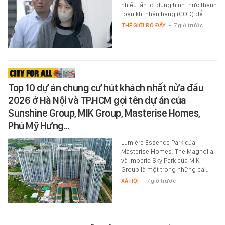
nhiều lần lợi dụng hình thức thanh
toán khi nhận hàng (COD) để…
THẾ GIỚI ĐÓ ĐÂY
-
7 giờ trước
Top 10 dự án chung cư hút khách nhất nửa đầu
2026 ở Hà Nội và TP.HCM gọi tên dự án của
Sunshine Group, MIK Group, Masterise Homes,
Phú Mỹ Hưng...
Lumière Essence Park của
Masterise Homes, The Magnolia
và Imperia Sky Park của MIK
Group là một trong những cái…
XÃ HỘI
-
7 giờ trước