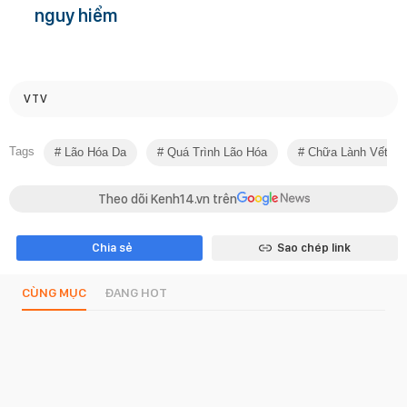
nguy hiểm
VTV
Tags
Lão Hóa Da
Quá Trình Lão Hóa
Chữa Lành Vết T
Theo dõi Kenh14.vn trên
Chia sẻ
Sao chép link
CÙNG MỤC
ĐANG HOT