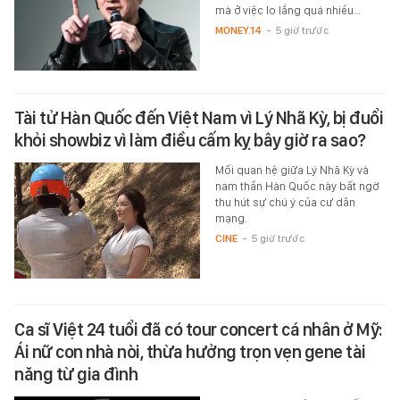
mà ở việc lo lắng quá nhiều…
MONEY.14
-
5 giờ trước
Tài tử Hàn Quốc đến Việt Nam vì Lý Nhã Kỳ, bị đuổi
khỏi showbiz vì làm điều cấm kỵ bây giờ ra sao?
Mối quan hệ giữa Lý Nhã Kỳ và
nam thần Hàn Quốc này bất ngờ
thu hút sự chú ý của cư dân
mạng.
CINE
-
5 giờ trước
Ca sĩ Việt 24 tuổi đã có tour concert cá nhân ở Mỹ:
Ái nữ con nhà nòi, thừa hưởng trọn vẹn gene tài
năng từ gia đình