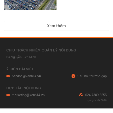
Xem thêm
CHỊU TRÁCH NHIỆM QUẢN LÝ NỘI DUNG
Bà Nguyễn Bích Minh
Ý KIẾN BÀI VIẾT
bandoc@kenh14.vn
Câu hỏi thường gặp
HỢP TÁC NỘI DUNG
marketing@kenh14.vn
024 7309 5555
HỖ TRỢ QUẢNG CÁO