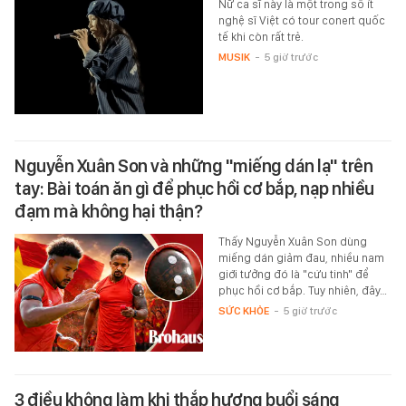
Nữ ca sĩ này là một trong số ít
nghệ sĩ Việt có tour conert quốc
tế khi còn rất trẻ.
MUSIK
-
5 giờ trước
Nguyễn Xuân Son và những "miếng dán lạ" trên
tay: Bài toán ăn gì để phục hồi cơ bắp, nạp nhiều
đạm mà không hại thận?
Thấy Nguyễn Xuân Son dùng
miếng dán giảm đau, nhiều nam
giới tưởng đó là "cứu tinh" để
phục hồi cơ bắp. Tuy nhiên, đây…
SỨC KHỎE
-
5 giờ trước
3 điều không làm khi thắp hương buổi sáng