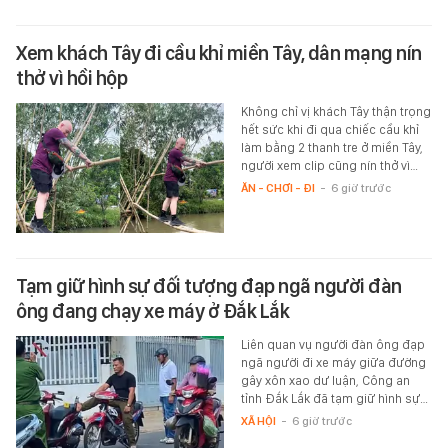
Xem khách Tây đi cầu khỉ miền Tây, dân mạng nín
thở vì hồi hộp
Không chỉ vị khách Tây thận trọng
hết sức khi đi qua chiếc cầu khỉ
làm bằng 2 thanh tre ở miền Tây,
người xem clip cũng nín thở vì…
ĂN - CHƠI - ĐI
-
6 giờ trước
Tạm giữ hình sự đối tượng đạp ngã người đàn
ông đang chạy xe máy ở Đắk Lắk
Liên quan vụ người đàn ông đạp
ngã người đi xe máy giữa đường
gây xôn xao dư luận, Công an
tỉnh Đắk Lắk đã tạm giữ hình sự…
XÃ HỘI
-
6 giờ trước