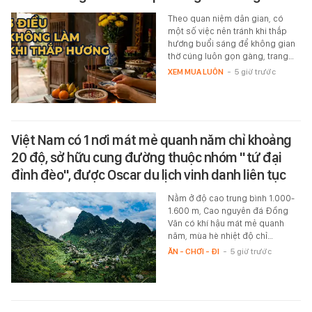
Theo quan niệm dân gian, có
một số việc nên tránh khi thắp
hương buổi sáng để không gian
thờ cúng luôn gọn gàng, trang…
XEM MUA LUÔN
-
5 giờ trước
Việt Nam có 1 nơi mát mẻ quanh năm chỉ khoảng
20 độ, sở hữu cung đường thuộc nhóm "tứ đại
đỉnh đèo", được Oscar du lịch vinh danh liên tục
Nằm ở độ cao trung bình 1.000-
1.600 m, Cao nguyên đá Đồng
Văn có khí hậu mát mẻ quanh
năm, mùa hè nhiệt độ chỉ…
ĂN - CHƠI - ĐI
-
5 giờ trước