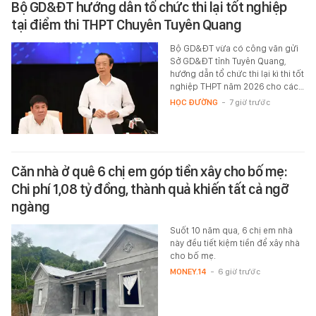
Bộ GD&ĐT hướng dẫn tổ chức thi lại tốt nghiệp
tại điểm thi THPT Chuyên Tuyên Quang
Bộ GD&ĐT vừa có công văn gửi
Sở GD&ĐT tỉnh Tuyên Quang,
hướng dẫn tổ chức thi lại kì thi tốt
nghiệp THPT năm 2026 cho các…
HỌC ĐƯỜNG
-
7 giờ trước
Căn nhà ở quê 6 chị em góp tiền xây cho bố mẹ:
Chi phí 1,08 tỷ đồng, thành quả khiến tất cả ngỡ
ngàng
Suốt 10 năm qua, 6 chị em nhà
này đều tiết kiệm tiền để xây nhà
cho bố mẹ.
MONEY.14
-
6 giờ trước