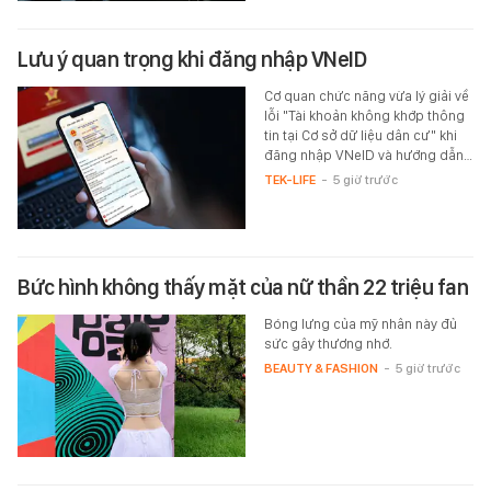
Lưu ý quan trọng khi đăng nhập VNeID
Cơ quan chức năng vừa lý giải về
lỗi "Tài khoản không khớp thông
tin tại Cơ sở dữ liệu dân cư" khi
đăng nhập VNeID và hướng dẫn…
TEK-LIFE
-
5 giờ trước
Bức hình không thấy mặt của nữ thần 22 triệu fan
Bóng lưng của mỹ nhân này đủ
sức gây thương nhớ.
BEAUTY & FASHION
-
5 giờ trước