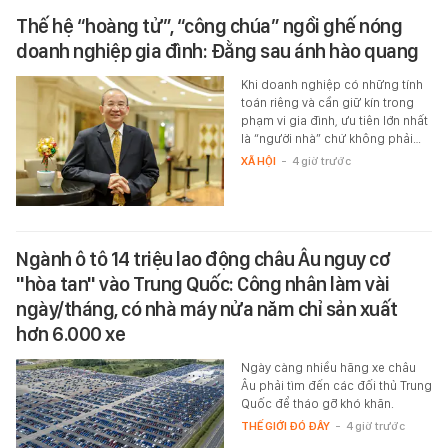
Thế hệ “hoàng tử”, “công chúa” ngồi ghế nóng
doanh nghiệp gia đình: Đằng sau ánh hào quang
Khi doanh nghiệp có những tính
toán riêng và cần giữ kín trong
phạm vi gia đình, ưu tiên lớn nhất
là “người nhà” chứ không phải…
XÃ HỘI
-
4 giờ trước
Ngành ô tô 14 triệu lao động châu Âu nguy cơ
"hòa tan" vào Trung Quốc: Công nhân làm vài
ngày/tháng, có nhà máy nửa năm chỉ sản xuất
hơn 6.000 xe
Ngày càng nhiều hãng xe châu
Âu phải tìm đến các đối thủ Trung
Quốc để tháo gỡ khó khăn.
THẾ GIỚI ĐÓ ĐÂY
-
4 giờ trước