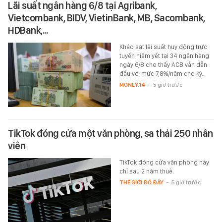
Lãi suất ngân hàng 6/8 tại Agribank,
Vietcombank, BIDV, VietinBank, MB, Sacombank,
HDBank,...
Khảo sát lãi suất huy động trực
tuyến niêm yết tại 34 ngân hàng
ngày 6/8 cho thấy ACB vẫn dẫn
đầu với mức 7,8%/năm cho kỳ…
MONEY.14
-
5 giờ trước
TikTok đóng cửa một văn phòng, sa thải 250 nhân
viên
TikTok đóng cửa văn phòng này
chỉ sau 2 năm thuê.
THẾ GIỚI ĐÓ ĐÂY
-
5 giờ trước