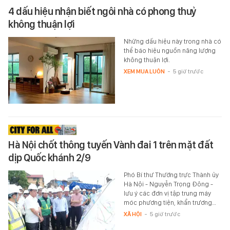
4 dấu hiệu nhận biết ngôi nhà có phong thuỷ
không thuận lợi
Những dấu hiệu này trong nhà có
thể báo hiệu nguồn năng lượng
không thuận lợi.
XEM MUA LUÔN
-
5 giờ trước
Hà Nội chốt thông tuyến Vành đai 1 trên mặt đất
dịp Quốc khánh 2/9
Phó Bí thư Thường trực Thành ủy
Hà Nội - Nguyễn Trọng Đông -
lưu ý các đơn vị tập trung máy
móc phương tiện, khẩn trương…
XÃ HỘI
-
5 giờ trước