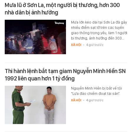
Mưa lũ ở Sơn La, một người bị thương, hơn 300
nhà dân bị ảnh hưởng
Mưa lớn kéo dài tại Sơn La đã gây
nhiều điểm sạt lở trên các tuyến
giao thông trọng yếu, làm 1 người
bị thương, ảnh hưởng đến 303…
XÃ HỘI
-
4 giờ trước
Thi hành lệnh bắt tạm giam Nguyễn Minh Hiền SN
1992 liên quan hơn 1 tỷ đồng
Nguyễn Minh Hiền bị bắt về tội
"Lừa đảo chiếm đoạt tài sản".
XÃ HỘI
-
4 giờ trước