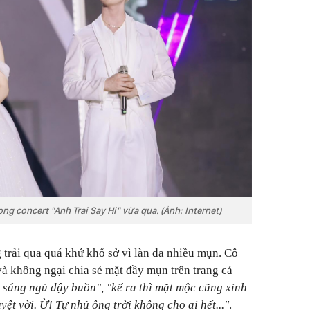
g concert "Anh Trai Say Hi" vừa qua. (Ảnh: Internet)
g trải qua quá khứ khổ sở vì làn da nhiều mụn. Cô
và không ngại chia sẻ mặt đầy mụn trên trang cá
, sáng ngủ dậy buồn", "kể ra thì mặt mộc cũng xinh
yệt vời. Ừ! Tự nhủ ông trời không cho ai hết..."
.