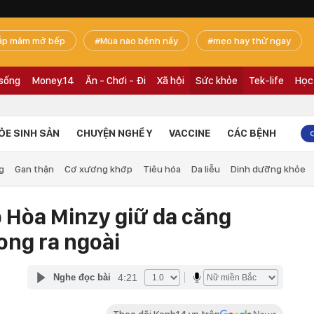
ắp mâm mở bếp
Mùa nào bệnh nấy
mẹo hay thử ngay
 sống
Money.14
Ăn - Chơi - Đi
Xã hội
Sức khỏe
Tek-life
Học
ỎE SINH SẢN
CHUYỆN NGHỀ Y
VACCINE
CÁC BỆNH
g
Gan thận
Cơ xương khớp
Tiêu hóa
Da liễu
Dinh dưỡng khỏe
p Hòa Minzy giữ da căng
ong ra ngoài
4:21
Nghe đọc bài