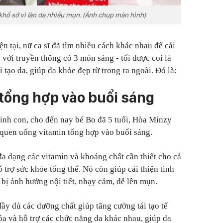
khổ sở vì làn da nhiều mụn. (Ảnh chụp màn hình)
n tại, nữ ca sĩ đã tìm nhiều cách khác nhau để cải
ộ với truyền thông có 3 món sáng - tối được coi là
ái tạo da, giúp da khỏe đẹp từ trong ra ngoài. Đó là:
 tổng hợp vào buổi sáng
sinh con, cho đến nay bé Bo đã 5 tuổi, Hòa Minzy
 quen uống vitamin tổng hợp vào buổi sáng.
a dạng các vitamin và khoáng chất cần thiết cho cả
 trợ sức khỏe tổng thể. Nó còn giúp cải thiện tình
 bị ảnh hưởng nội tiết, nhạy cảm, dễ lên mụn.
đầy đủ các dưỡng chất giúp tăng cường tái tạo tế
óa và hỗ trợ các chức năng da khác nhau, giúp da