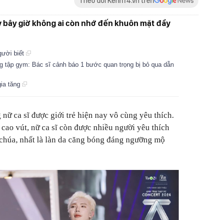
Theo dõi Kenh14.vn trên
y bây giờ không ai còn nhớ đến khuôn mặt đầy
người biết
g tập gym: Bác sĩ cảnh báo 1 bước quan trọng bị bỏ qua dẫn
gia tăng
nữ ca sĩ được giới trẻ hiện nay vô cùng yêu thích.
 cao vút, nữ ca sĩ còn được nhiều người yêu thích
 chúa, nhất là làn da căng bóng đáng ngưỡng mộ