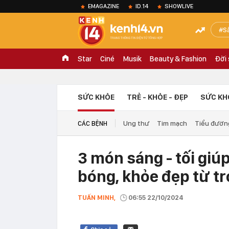
EMAGAZINE
ID.14
SHOWLIVE
S
Star
Ciné
Musik
Beauty & Fashion
Đời
SỨC KHỎE
TRẺ - KHỎE - ĐẸP
SỨC KH
Ung thư
Tim mạch
Tiểu đườn
CÁC BỆNH
3 món sáng - tối giú
bóng, khỏe đẹp từ tr
TUẤN MINH,
06:55 22/10/2024