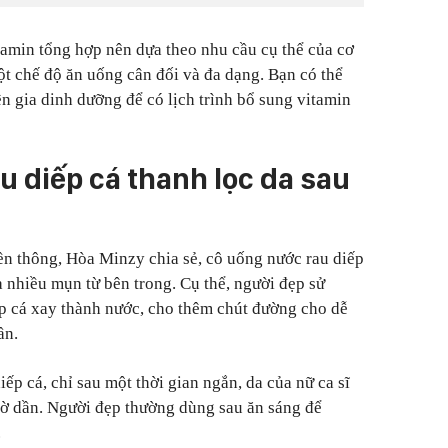
tamin tổng hợp nên dựa theo nhu cầu cụ thể của cơ
ột chế độ ăn uống cân đối và đa dạng. Bạn có thể
n gia dinh dưỡng để có lịch trình bổ sung vitamin
u diếp cá thanh lọc da sau
yền thông, Hòa Minzy chia sẻ, cô uống nước rau diếp
a nhiều mụn từ bên trong. Cụ thể, người đẹp sử
ếp cá xay thành nước, cho thêm chút đường cho dễ
ần.
p cá, chỉ sau một thời gian ngắn, da của nữ ca sĩ
ờ dần. Người đẹp thường dùng sau ăn sáng để
.