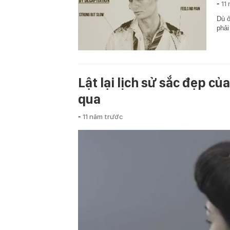
-
11
Dù ở
phải
Lật lại lịch sử sắc đẹp c
qua
-
11 năm trước