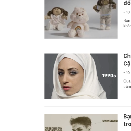
đồ
-
10
Bạn 
khác
Ch
Cậ
-
10
Qua 
trầm
Bạ
tr