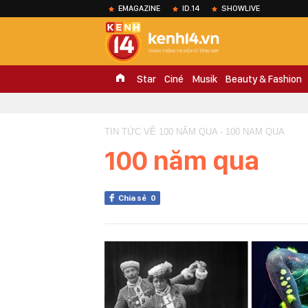
EMAGAZINE
ID.14
SHOWLIVE
Star
Ciné
Musik
Beauty & Fashion
TIN TỨC VỀ 100 NĂM QUA - 100 NAM QUA
100 năm qua
Chia sẻ
0