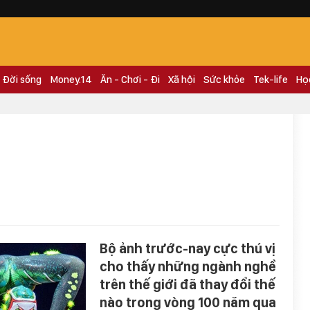
Đời sống
Money.14
Ăn - Chơi - Đi
Xã hội
Sức khỏe
Tek-life
Họ
Bộ ảnh trước-nay cực thú vị
cho thấy những ngành nghề
trên thế giới đã thay đổi thế
nào trong vòng 100 năm qua