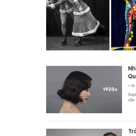
Nh
Qu
-
10
Xuyê
vốn 
Tr