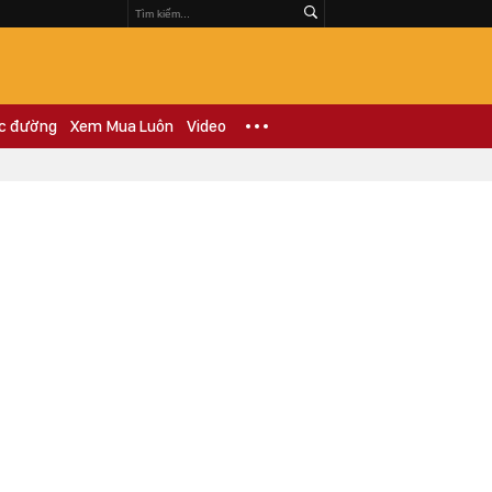
c đường
Xem Mua Luôn
Video