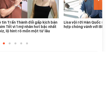
 tin Trấn Thành đổi gấp kịch bản
Lisa vội rời Hàn Quốc sau
im Tết vì 1 mỹ nhân hot bậc nhất
hợp chóng vánh với BLA
iz, lộ hint rõ mồn một từ lâu