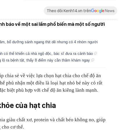
Theo dõi Kenh14.vn trên
nh báo về một sai lầm phổ biến mà một số người
 năm, bổ dưỡng sánh ngang thịt dê nhưng có 4 nhóm người
h có thể khiến cả nhà ngộ độc, bác sĩ đưa ra cảnh báo
ng lộ ra bệnh tật, thấy 8 điểm này cần thăm khám ngay
ip chia sẻ về việc lựa chọn hạt chia cho chế độ ăn
hể phủ nhận một điều là loại hạt nhỏ bé này có rất
đặc biệt phù hợp với chế độ ăn kiêng lành mạnh.
khỏe của hạt chia
hia giàu chất xơ, protein và chất béo không no, giúp
 cho cơ thể.