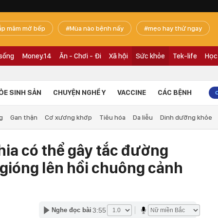
ắp mâm mở bếp
Mùa nào bệnh nấy
mẹo hay thử ngay
 sống
Money.14
Ăn - Chơi - Đi
Xã hội
Sức khỏe
Tek-life
Học
ỎE SINH SẢN
CHUYỆN NGHỀ Y
VACCINE
CÁC BỆNH
g
Gan thận
Cơ xương khớp
Tiêu hóa
Da liễu
Dinh dưỡng khỏe
chia có thể gây tắc đường
 gióng lên hồi chuông cảnh
3:55
Nghe đọc bài