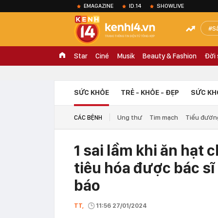
EMAGAZINE
ID.14
SHOWLIVE
S
Star
Ciné
Musik
Beauty & Fashion
Đời
SỨC KHỎE
TRẺ - KHỎE - ĐẸP
SỨC KH
Ung thư
Tim mạch
Tiểu đườn
CÁC BỆNH
1 sai lầm khi ăn hạt 
tiêu hóa được bác sĩ
báo
TT,
11:56 27/01/2024