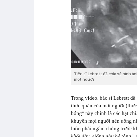
Tiến sĩ Lebrett đã chia sẻ hình 
một người
Trong video, bác sĩ Lebrett đã
thực quản của một người (thực
bóng" này chính là các hạt chi
khuyên mọi người nên uống nhi
luôn phải ngâm chúng trước kh
khối dày, giống như bê tông"
,