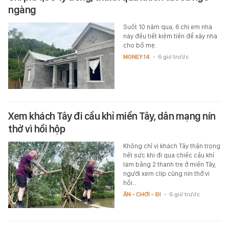
ngàng
Suốt 10 năm qua, 6 chị em nhà
này đều tiết kiệm tiền để xây nhà
cho bố mẹ.
MONEY.14
-
6 giờ trước
Xem khách Tây đi cầu khỉ miền Tây, dân mạng nín
thở vì hồi hộp
Không chỉ vị khách Tây thận trọng
hết sức khi đi qua chiếc cầu khỉ
làm bằng 2 thanh tre ở miền Tây,
người xem clip cũng nín thở vì
hồi…
ĂN - CHƠI - ĐI
-
6 giờ trước