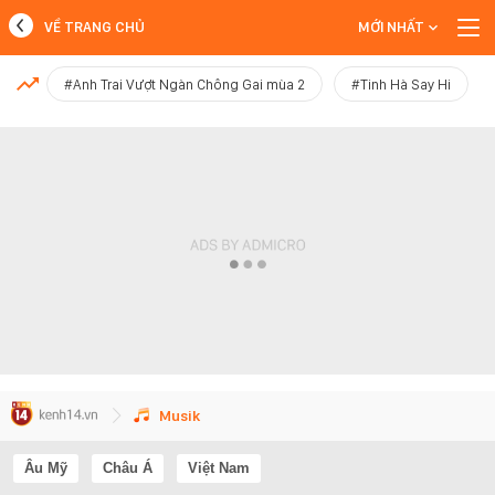
VỀ TRANG CHỦ
MỚI NHẤT
MỚI NHẤT
#Anh Trai Vượt Ngàn Chông Gai mùa 2
#Tinh Hà Say Hi
Xem thêm
Musik
Âu Mỹ
Châu Á
Việt Nam