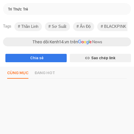
Trí Thức Trẻ
Tags
Thần Linh
Sơ Suất
Ấn Độ
BLACKPINK Com
Theo dõi Kenh14.vn trên
Chia sẻ
Sao chép link
CÙNG MỤC
ĐANG HOT