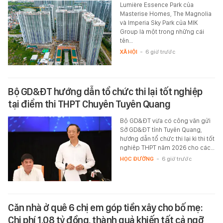
Lumière Essence Park của
Masterise Homes, The Magnolia
và Imperia Sky Park của MIK
Group là một trong những cái
tên…
XÃ HỘI
-
6 giờ trước
Bộ GD&ĐT hướng dẫn tổ chức thi lại tốt nghiệp
tại điểm thi THPT Chuyên Tuyên Quang
Bộ GD&ĐT vừa có công văn gửi
Sở GD&ĐT tỉnh Tuyên Quang,
hướng dẫn tổ chức thi lại kì thi tốt
nghiệp THPT năm 2026 cho các…
HỌC ĐƯỜNG
-
6 giờ trước
Căn nhà ở quê 6 chị em góp tiền xây cho bố mẹ:
Chi phí 1,08 tỷ đồng, thành quả khiến tất cả ngỡ