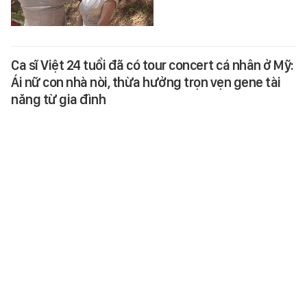
Ca sĩ Việt 24 tuổi đã có tour concert cá nhân ở Mỹ:
Ái nữ con nhà nòi, thừa hưởng trọn vẹn gene tài
năng từ gia đình
Nữ ca sĩ này là một trong số ít
nghệ sĩ Việt có tour conert quốc
tế khi còn rất trẻ.
MUSIK
-
5 giờ trước
Nguyễn Xuân Son và những "miếng dán lạ" trên
tay: Bài toán ăn gì để phục hồi cơ bắp, nạp nhiều
đạm mà không hại thận?
Thấy Nguyễn Xuân Son dùng