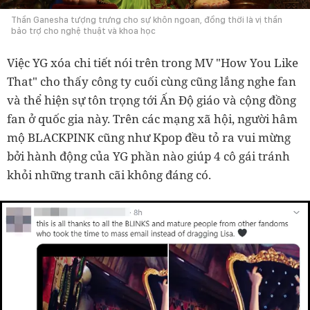
Thần Ganesha tượng trưng cho sự khôn ngoan, đồng thời là vị thần
bảo trợ cho nghệ thuật và khoa học
Việc YG xóa chi tiết nói trên trong MV "How You Like
That" cho thấy công ty cuối cùng cũng lắng nghe fan
và thể hiện sự tôn trọng tới Ấn Độ giáo và cộng đồng
fan ở quốc gia này. Trên các mạng xã hội, người hâm
mộ BLACKPINK cũng như Kpop đều tỏ ra vui mừng
bởi hành động của YG phần nào giúp 4 cô gái tránh
khỏi những tranh cãi không đáng có.