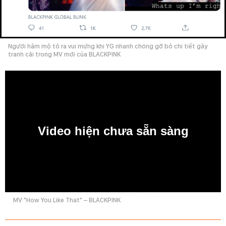
Người hâm mộ tỏ ra vui mừng khi YG nhanh chóng gỡ bỏ chi tiết gây
tranh cãi trong MV mới của BLACKPINK
Video hiện chưa sẵn sàng
0:00
MV "How You Like That" – BLACKPINK