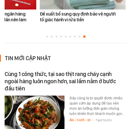
ản ngân hàng
Đề xuất bổ sung quy định bảo vệ người
i dân nên làm
tố giác hành vi rửa tiền
TIN MỚI CẬP NHẬT
Cùng 1 công thức, tại sao thịt rang cháy cạnh
ngoài hàng luôn ngon hơn, sai lầm nằm ở bước
đầu tiên
Đây cũng là bí quyết được nhiều
quán cơm áp dụng để tạo nên
món ăn tưởng đơn giản nhưng
luôn khiến thực khách muốn gọi…
ĂN - CHƠI - ĐI
-
7 giờ trước