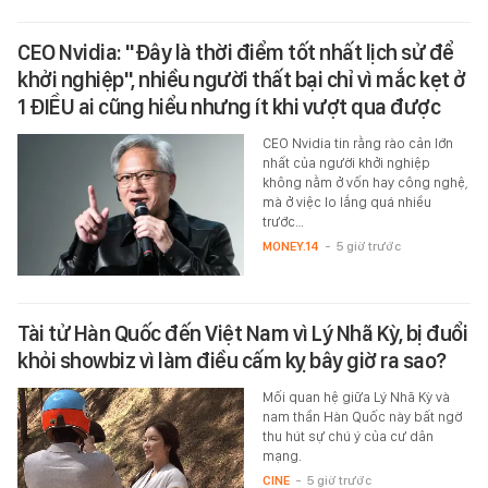
CEO Nvidia: "Đây là thời điểm tốt nhất lịch sử để
khởi nghiệp", nhiều người thất bại chỉ vì mắc kẹt ở
1 ĐIỀU ai cũng hiểu nhưng ít khi vượt qua được
CEO Nvidia tin rằng rào cản lớn
nhất của người khởi nghiệp
không nằm ở vốn hay công nghệ,
mà ở việc lo lắng quá nhiều
trước…
MONEY.14
-
5 giờ trước
Tài tử Hàn Quốc đến Việt Nam vì Lý Nhã Kỳ, bị đuổi
khỏi showbiz vì làm điều cấm kỵ bây giờ ra sao?
Mối quan hệ giữa Lý Nhã Kỳ và
nam thần Hàn Quốc này bất ngờ
thu hút sự chú ý của cư dân
mạng.
CINE
-
5 giờ trước