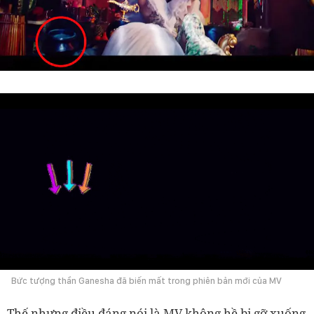
Bức tượng thần Ganesha đã biến mất trong phiên bản mới của MV
Thế nhưng điều đáng nói là MV không hề bị gỡ xuống