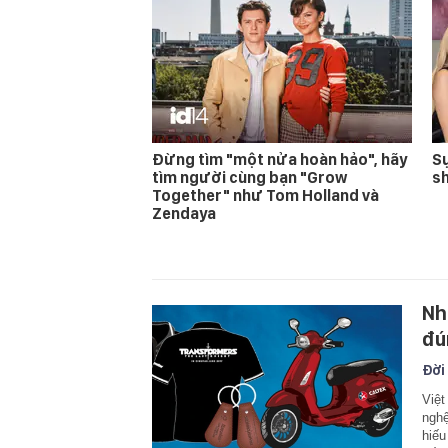
Đừng tìm "một nửa hoàn hảo", hãy
Sự
tìm người cùng bạn "Grow
s
Together" như Tom Holland và
Zendaya
Nh
đú
Đời
Việt
nghệ
hiếu