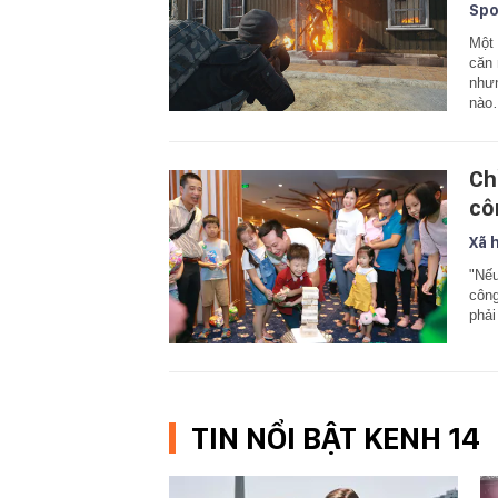
Spo
Một 
căn 
nhưn
nào
Ch
cô
Xã 
"Nếu
công
phải
TIN NỔI BẬT KENH 14