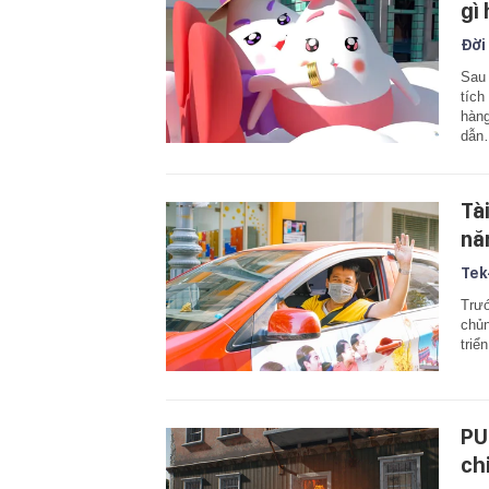
gì
Đời
Sau 
tích
hàng
dẫn
Tà
nă
Tek
Trướ
chủn
triể
PU
ch