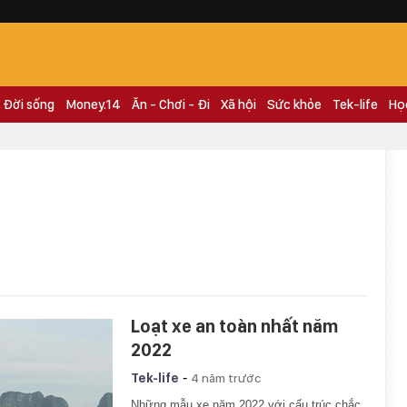
Đời sống
Money.14
Ăn - Chơi - Đi
Xã hội
Sức khỏe
Tek-life
Họ
Loạt xe an toàn nhất năm
2022
-
Tek-life
4 năm trước
Những mẫu xe năm 2022 với cấu trúc chắc