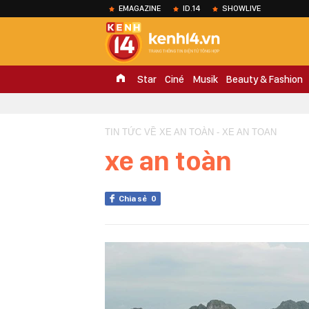
EMAGAZINE
ID.14
SHOWLIVE
Star
Ciné
Musik
Beauty & Fashion
TIN TỨC VỀ XE AN TOÀN - XE AN TOAN
xe an toàn
Chia sẻ
0