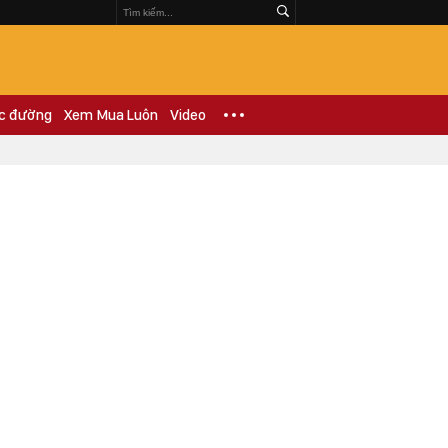
c đường
Xem Mua Luôn
Video