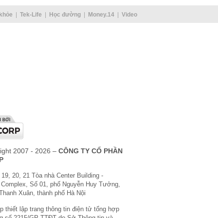
khỏe
Tek-Life
Học đường
Money.14
Video
ight 2007 - 2026 –
CÔNG TY CỔ PHẦN
P
 19, 20, 21 Tòa nhà Center Building -
 Complex, Số 01, phố Nguyễn Huy Tưởng,
Thanh Xuân, thành phố Hà Nội
 thiết lập trang thông tin điện tử tổng hợp
g số 2215/GP-TTĐT do Sở Thông tin và