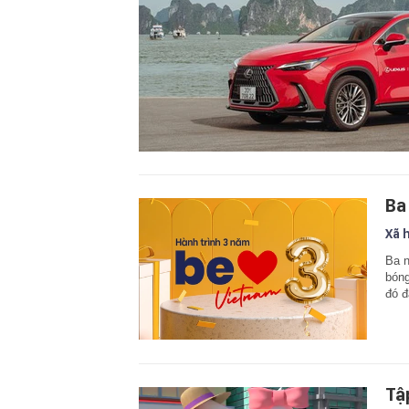
Ba
Xã 
Ba n
bóng
đó đ
Tậ