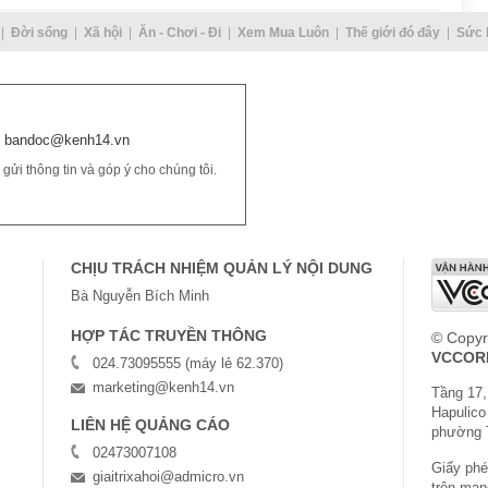
Đời sống
Xã hội
Ăn - Chơi - Đi
Xem Mua Luôn
Thế giới đó đây
Sức 
bandoc@kenh14.vn
ửi thông tin và góp ý cho chúng tôi.
CHỊU TRÁCH NHIỆM QUẢN LÝ NỘI DUNG
Bà Nguyễn Bích Minh
HỢP TÁC TRUYỀN THÔNG
© Copyr
VCCOR
024.73095555 (máy lẻ 62.370)
marketing@kenh14.vn
Tầng 17,
Hapulico
LIÊN HỆ QUẢNG CÁO
phường 
02473007108
Giấy phép
giaitrixahoi@admicro.vn
trên mạn