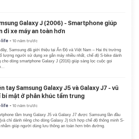
…
msung Galaxy J (2006) - Smartphone giúp
n đi xe máy an toàn hơn
-
-life
10 năm trước
đây, Samsung đã giới thiệu tại Ấn Độ và Việt Nam – Hai thị trường
ố lượng người sử dụng xe gắn máy nhiều nhất, chế độ S-bike dành
g cho dòng smartphone Galaxy J (2016) giúp sàng lọc cuộc gọi
n…
ên tay Samsung Galaxy J5 và Galaxy J7 - vũ
í bí mật ở phân khúc tầm trung
-
-life
10 năm trước
tphone tầm trung Galaxy J5 và Galaxy J7 được Samsung lần đầu
 (và chỉ dành riêng cho dòng Galaxy J) tích hợp chế độ thông minh S-
 nhằm giúp người dùng lưu thông an toàn hơn trên đường.