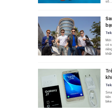
số
Sa
bạ
Tek
Mới 
có s
riên
khẩ
Tr
kh
Tek
Smar
tiên
bike