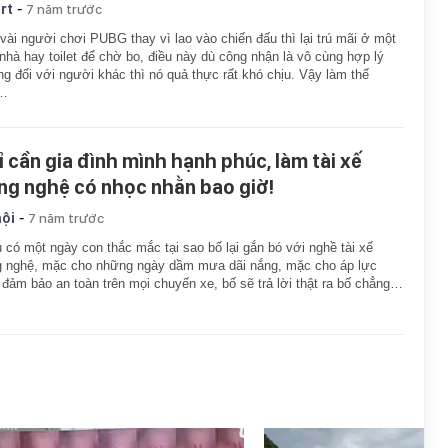
-
rt
7 năm trước
vài người chơi PUBG thay vì lao vào chiến đấu thì lại trú mãi ở một
nhà hay toilet để chờ bo, điều này dù công nhận là vô cùng hợp lý
g đối với người khác thì nó quả thực rất khó chịu. Vậy làm thế
…
ỉ cần gia đình mình hạnh phúc, làm tài xế
ng nghệ có nhọc nhằn bao giờ!
-
hội
7 năm trước
 có một ngày con thắc mắc tại sao bố lại gắn bó với nghề tài xế
 nghệ, mặc cho những ngày dầm mưa dãi nắng, mặc cho áp lực
 đảm bảo an toàn trên mọi chuyến xe, bố sẽ trả lời thật ra bố chẳng…