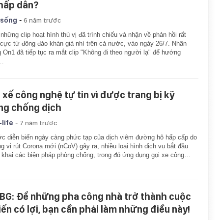
 hấp dẫn?
-
 sống
6 năm trước
những clip hoạt hình thú vị đã trình chiếu và nhận về phản hồi rất
 cực từ đông đảo khán giả nhí trên cả nước, vào ngày 26/7. Nhãn
 On1 đã tiếp tục ra mắt clip "Không đi theo người lạ" để hướng
…
i xế công nghệ tự tin vì được trang bị kỹ
ng chống dịch
-
-life
7 năm trước
c diễn biến ngày càng phức tạp của dịch viêm đường hô hấp cấp do
g vi rút Corona mới (nCoV) gây ra, nhiều loại hình dịch vụ bắt đầu
n khai các biện pháp phòng chống, trong đó ứng dụng gọi xe công…
BG: Để những pha công nhà trở thành cuộc
iến có lợi, bạn cần phải làm những điều này!