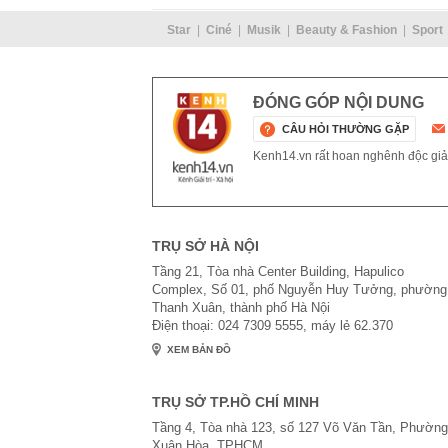
Star
Ciné
Musik
Beauty & Fashion
Sport
ĐÓNG GÓP NỘI DUNG
CÂU HỎI THƯỜNG GẶP
Kenh14.vn rất hoan nghênh độc giả g
TRỤ SỞ HÀ NỘI
Tầng 21, Tòa nhà Center Building, Hapulico
Complex, Số 01, phố Nguyễn Huy Tưởng, phường
Thanh Xuân, thành phố Hà Nội
Điện thoại: 024 7309 5555, máy lẻ 62.370
XEM BẢN ĐỒ
TRỤ SỞ TP.HỒ CHÍ MINH
Tầng 4, Tòa nhà 123, số 127 Võ Văn Tần, Phường
Xuân Hòa, TPHCM