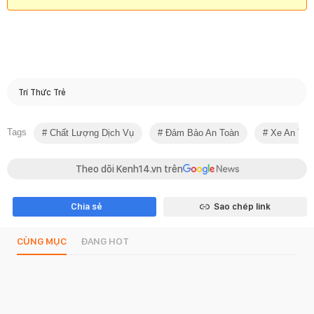
Trí Thức Trẻ
Tags
Chất Lượng Dịch Vụ
Đảm Bảo An Toàn
Xe An Toà
Theo dõi Kenh14.vn trên
Chia sẻ
Sao chép link
CÙNG MỤC
ĐANG HOT