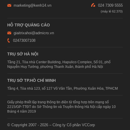
marketing@kenh14.vn
024 7309 5555
HỖ TRỢ QUẢNG CÁO
giaitrixahoi@admicro.vn
02473007108
TRỤ SỞ HÀ NỘI
Tầng 21, Tòa nhà Center Building, Hapulico Complex, Số 01, phố
Nguyễn Huy Tưởng, phường Thanh Xuân, thành phố Hà Nội
TRỤ SỞ TP.HỒ CHÍ MINH
Tầng 4, Tòa nhà 123, số 127 Võ Văn Tần, Phường Xuân Hòa, TPHCM
Giấy phép thiết lập trang thông tin điện tử tổng hợp trên mạng số
2215/GP-TTĐT do Sở Thông tin và Truyền thông Hà Nội cấp ngày 10
tháng 4 năm 2019
© Copyright 2007 - 2026 – Công ty Cổ phần VCCorp