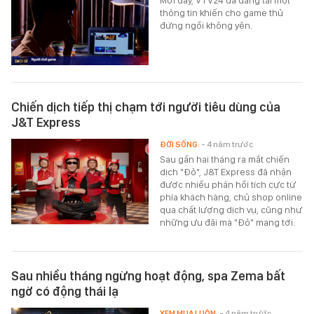
Mới đây, VTV24 đã đăng tải một
thông tin khiến cho game thủ
đứng ngồi không yên.
Chiến dịch tiếp thị chạm tới người tiêu dùng của
J&T Express
ĐỜI SỐNG
- 4 năm trước
Sau gần hai tháng ra mắt chiến
dịch "Đỏ", J&T Express đã nhận
được nhiều phản hồi tích cực từ
phía khách hàng, chủ shop online
qua chất lượng dịch vụ, cũng như
những ưu đãi mà "Đỏ" mang tới.
Sau nhiều tháng ngừng hoạt động, spa Zema bất
ngờ có động thái lạ
XEM MUA LUÔN
- 4 năm trước