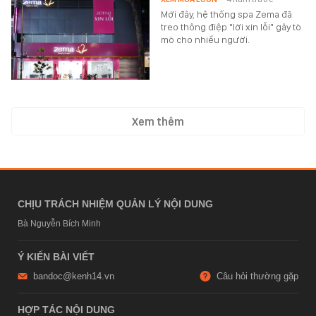
Mới đây, hệ thống spa Zema đã
treo thông điệp "lời xin lỗi" gây tò
mò cho nhiều người.
Xem thêm
CHỊU TRÁCH NHIỆM QUẢN LÝ NỘI DUNG
Bà Nguyễn Bích Minh
Ý KIẾN BÀI VIẾT
bandoc@kenh14.vn
Câu hỏi thường gặp
HỢP TÁC NỘI DUNG