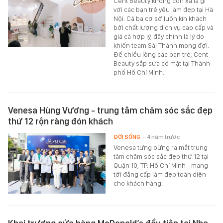
Cent Beauty không còn xa lạ gì
với các bạn trẻ yêu làm đẹp tại Hà
Nội. Cả ba cơ sở luôn kín khách
bởi chất lượng dịch vụ cao cấp và
giá cả hợp lý, đây chính là lý do
khiến team Sài Thành mong đợi.
Để chiều lòng các bạn trẻ, Cent
Beauty sắp sửa có mặt tại Thành
phố Hồ Chí Minh.
Venesa Hùng Vương - trung tâm chăm sóc sắc đẹp
thứ 12 rộn ràng đón khách
ĐỜI SỐNG
- 4 năm trước
Venesa tưng bừng ra mắt trung
tâm chăm sóc sắc đẹp thứ 12 tại
Quận 10, TP. Hồ Chí Minh - mang
tới đẳng cấp làm đẹp toàn diện
cho khách hàng.