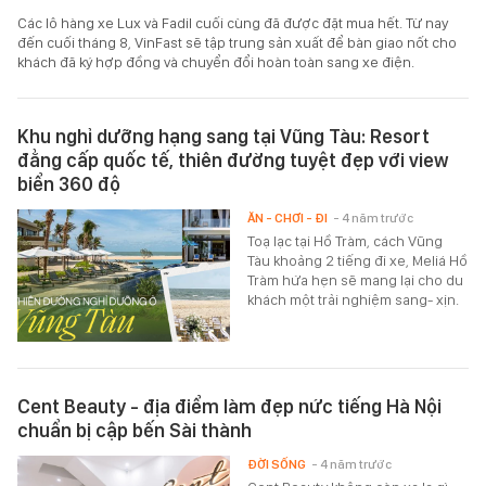
Các lô hàng xe Lux và Fadil cuối cùng đã được đặt mua hết. Từ nay
đến cuối tháng 8, VinFast sẽ tập trung sản xuất để bàn giao nốt cho
khách đã ký hợp đồng và chuyển đổi hoàn toàn sang xe điện.
Khu nghỉ dưỡng hạng sang tại Vũng Tàu: Resort
đẳng cấp quốc tế, thiên đường tuyệt đẹp với view
biển 360 độ
ĂN - CHƠI - ĐI
- 4 năm trước
Toạ lạc tại Hồ Tràm, cách Vũng
Tàu khoảng 2 tiếng đi xe, Meliá Hồ
Tràm hứa hẹn sẽ mang lại cho du
khách một trải nghiệm sang- xịn.
Cent Beauty - địa điểm làm đẹp nức tiếng Hà Nội
chuẩn bị cập bến Sài thành
ĐỜI SỐNG
- 4 năm trước