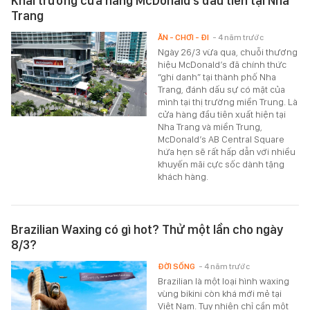
Khai trương cửa hàng McDonald’s đầu tiên tại Nha
Trang
ĂN - CHƠI - ĐI
- 4 năm trước
Ngày 26/3 vừa qua, chuỗi thương
hiệu McDonald’s đã chính thức
“ghi danh” tại thành phố Nha
Trang, đánh dấu sự có mặt của
mình tại thị trường miền Trung. Là
cửa hàng đầu tiên xuất hiện tại
Nha Trang và miền Trung,
McDonald’s AB Central Square
hứa hẹn sẽ rất hấp dẫn với nhiều
khuyến mãi cực sốc dành tặng
khách hàng.
Brazilian Waxing có gì hot? Thử một lần cho ngày
8/3?
ĐỜI SỐNG
- 4 năm trước
Brazilian là một loại hình waxing
vùng bikini còn khá mới mẻ tại
Việt Nam. Tuy nhiên chỉ cần một