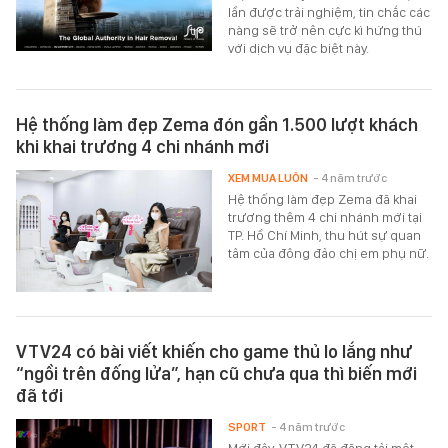
lần được trải nghiệm, tin chắc các
nàng sẽ trở nên cực kì hứng thú
với dịch vụ đặc biệt này.
Hệ thống làm đẹp Zema đón gần 1.500 lượt khách
khi khai trương 4 chi nhánh mới
XEM MUA LUÔN
- 4 năm trước
Hệ thống làm đẹp Zema đã khai
trương thêm 4 chi nhánh mới tại
TP. Hồ Chí Minh, thu hút sự quan
tâm của đông đảo chị em phụ nữ.
VTV24 có bài viết khiến cho game thủ lo lắng như
“ngồi trên đống lửa”, hạn cũ chưa qua thì biến mới
đã tới
SPORT
- 4 năm trước