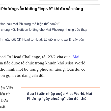
i Phương vẫn không "lép vế" khi đọ sắc cùng
 Hoa hậu Mai Phương thể hiện thế nào?
p chung kết: Netizen lo lắng cho Mai Phương nhưng tiếc thay
rình gây sốt CK Head to Head: Lố giờ nhưng xử lý đầy bản
ead To Head Challenge
, tối 23/2 vừa qua,
Mai
ữa tiệc được tổ chức trong khuôn khổ Miss World
cho mình một bộ trang phục ấn tượng. Qua đó, cô
on gọn, vóc dáng cân đối.
iện Việt
Sau 1 tuần nhập cuộc Miss World, Mai
đến từ
Phương "gây choáng" dàn đối thủ
ý hơn
 mặt