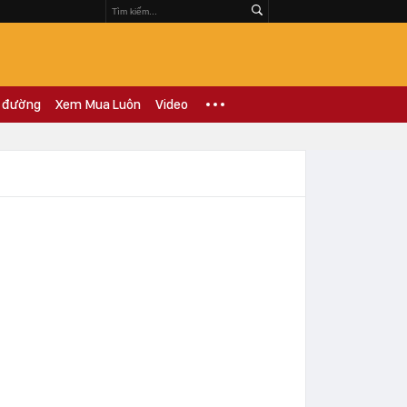
 đường
Xem Mua Luôn
Video