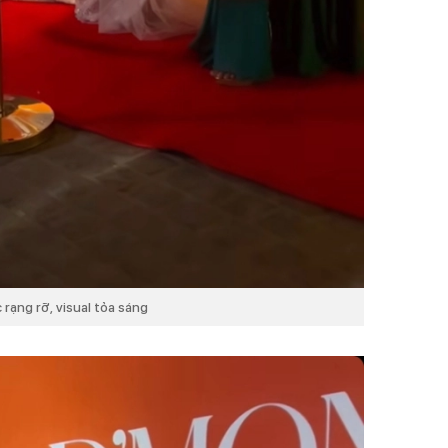
rạng rỡ, visual tỏa sáng