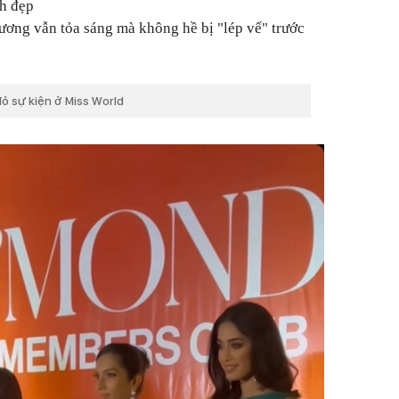
nh đẹp
hương vẫn tỏa sáng mà không hề bị "lép vế" trước
ỏ sự kiện ở Miss World