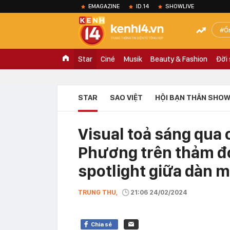
EMAGAZINE
ID.14
SHOWLIVE
Ồ
Star
Ciné
Musik
Beauty & Fashion
Đời
STAR
SAO VIỆT
HỘI BẠN THÂN SHOW
Visual toả sáng qua
Phương trên thảm đỏ
spotlight giữa dàn 
TRUNG THU,
21:06 24/02/2024
Chia sẻ