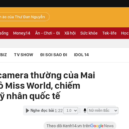
n ào của Thư Đan Nguyễn
 sống
Money.14
Ăn - Chơi - Đi
Xã hội
Sức khỏe
Tek-life
Học
BIZ
TV SHOW
ĐI SOI SAO ĐI
IDOL 14
 camera thường của Mai
 Miss World, chiếm
mỹ nhân quốc tế
1:22
Nghe đọc bài
Theo dõi Kenh14.vn trên