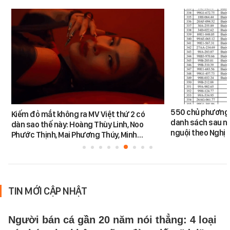
550 chủ phương 
Kiếm đỏ mắt không ra MV Việt thứ 2 có
danh sách sau n
dàn sao thế này: Hoàng Thùy Linh, Noo
nguội theo Nghị 
Phước Thịnh, Mai Phương Thúy, Minh…
TIN MỚI CẬP NHẬT
Người bán cá gần 20 năm nói thẳng: 4 loại