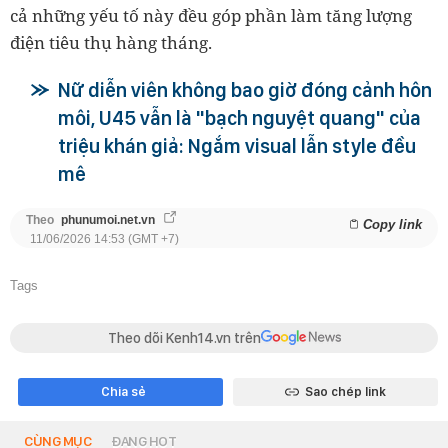
cả những yếu tố này đều góp phần làm tăng lượng
điện tiêu thụ hàng tháng.
Nữ diễn viên không bao giờ đóng cảnh hôn
môi, U45 vẫn là "bạch nguyệt quang" của
triệu khán giả: Ngắm visual lẫn style đều
mê
Theo
phunumoi.net.vn
Copy link
11/06/2026 14:53 (GMT +7)
Tags
Theo dõi Kenh14.vn trên
Chia sẻ
Sao chép link
CÙNG MỤC
ĐANG HOT