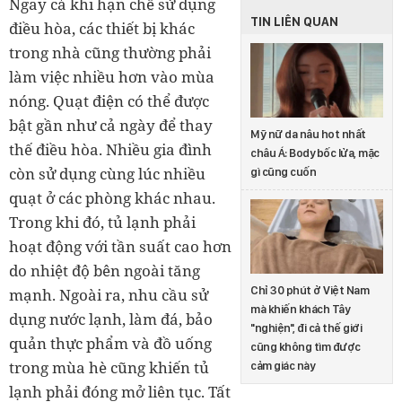
Ngay cả khi hạn chế sử dụng
TIN LIÊN QUAN
điều hòa, các thiết bị khác
trong nhà cũng thường phải
làm việc nhiều hơn vào mùa
nóng. Quạt điện có thể được
bật gần như cả ngày để thay
Mỹ nữ da nâu hot nhất
thế điều hòa. Nhiều gia đình
châu Á: Body bốc lửa, mặc
còn sử dụng cùng lúc nhiều
gì cũng cuốn
quạt ở các phòng khác nhau.
Trong khi đó, tủ lạnh phải
hoạt động với tần suất cao hơn
do nhiệt độ bên ngoài tăng
Chỉ 30 phút ở Việt Nam
mạnh. Ngoài ra, nhu cầu sử
mà khiến khách Tây
dụng nước lạnh, làm đá, bảo
"nghiện", đi cả thế giới
quản thực phẩm và đồ uống
cũng không tìm được
trong mùa hè cũng khiến tủ
cảm giác này
lạnh phải đóng mở liên tục. Tất