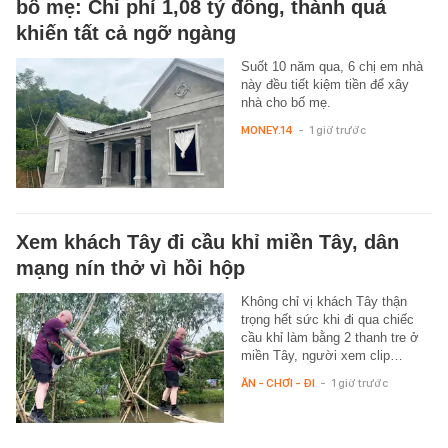
bố mẹ: Chi phí 1,08 tỷ đồng, thành quả
khiến tất cả ngỡ ngàng
Suốt 10 năm qua, 6 chị em nhà
này đều tiết kiệm tiền để xây
nhà cho bố mẹ.
MONEY.14
-
1 giờ trước
Xem khách Tây đi cầu khỉ miền Tây, dân
mạng nín thở vì hồi hộp
Không chỉ vị khách Tây thận
trọng hết sức khi đi qua chiếc
cầu khỉ làm bằng 2 thanh tre ở
miền Tây, người xem clip…
ĂN - CHƠI - ĐI
-
1 giờ trước