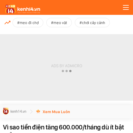
MỚI NHẤT
#mẹo đi chợ
#mẹo vặt
#chơi cây cảnh
Xem thêm
Xem Mua Luôn
Vì sao tiền điện tăng 600.000/tháng dù ít bật