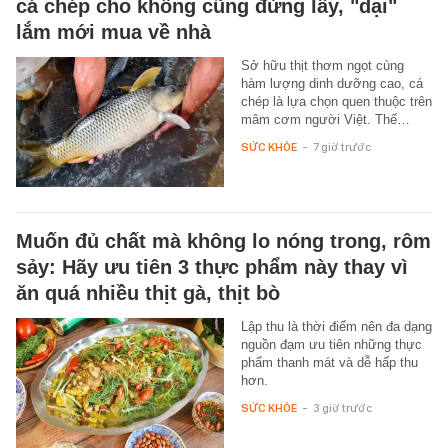
cá chép cho không cũng đừng lấy, "dại"
lắm mới mua về nhà
Sở hữu thịt thơm ngọt cùng
hàm lượng dinh dưỡng cao, cá
chép là lựa chọn quen thuộc trên
mâm cơm người Việt. Thế…
SỨC KHỎE
-
7 giờ trước
Muốn đủ chất mà không lo nóng trong, rôm
sảy: Hãy ưu tiên 3 thực phẩm này thay vì
ăn quá nhiều thịt gà, thịt bò
Lập thu là thời điểm nên đa dạng
nguồn đạm ưu tiên những thực
phẩm thanh mát và dễ hấp thu
hơn.
SỨC KHỎE
-
3 giờ trước