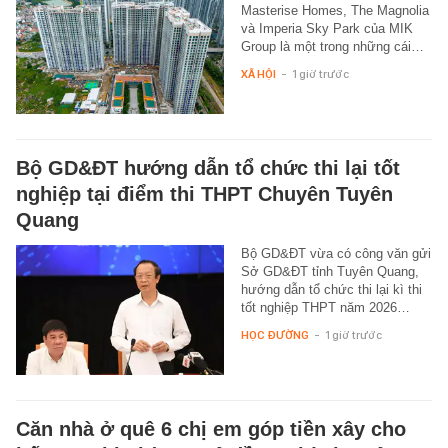
Masterise Homes, The Magnolia
và Imperia Sky Park của MIK
Group là một trong những cái…
XÃ HỘI
-
1 giờ trước
Bộ GD&ĐT hướng dẫn tổ chức thi lại tốt
nghiệp tại điểm thi THPT Chuyên Tuyên
Quang
Bộ GD&ĐT vừa có công văn gửi
Sở GD&ĐT tỉnh Tuyên Quang,
hướng dẫn tổ chức thi lại kì thi
tốt nghiệp THPT năm 2026…
HỌC ĐƯỜNG
-
1 giờ trước
Căn nhà ở quê 6 chị em góp tiền xây cho