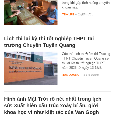
trọng khi gặp tình huống chuyển
khoản này.
TEK-LIFE
-
2 giờ trước
Lịch thi lại kỳ thi tốt nghiệp THPT tại
trường Chuyên Tuyên Quang
Các thí sinh tại Điểm thi Trường
THPT Chuyên Tuyên Quang sẽ
thi lại Kỳ thi tốt nghiệp THPT
năm 2026 từ ngày 13-15/8.
HỌC ĐƯỜNG
-
2 giờ trước
Hình ảnh Mặt Trời rõ nét nhất trong lịch
sử: Xuất hiện cấu trúc xoáy bí ẩn, giới
khoa học ví như kiệt tác của Van Gogh