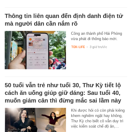
Thông tin liên quan đến định danh điện tử
mà người dân cần nắm rõ
Công an thành phố Hải Phòng
vừa phát đi thông báo mới.
TEK-LIFE
-
3 giờ trước
50 tuổi vẫn trẻ như tuổi 30, Thư Kỳ tiết lộ
cách ăn uống giúp giữ dáng: Sau tuổi 40,
muốn giảm cân thì đừng mắc sai lầm này
Khi được hỏi có còn phải kiêng
khem nghiêm ngặt hay không,
Thư Kỳ cho biết cô vẫn duy trì
việc kiểm soát chế độ ăn,…