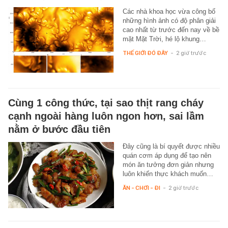
Các nhà khoa học vừa công bố
những hình ảnh có độ phân giải
cao nhất từ trước đến nay về bề
mặt Mặt Trời, hé lộ khung…
THẾ GIỚI ĐÓ ĐÂY
-
2 giờ trước
Cùng 1 công thức, tại sao thịt rang cháy
cạnh ngoài hàng luôn ngon hơn, sai lầm
nằm ở bước đầu tiên
Đây cũng là bí quyết được nhiều
quán cơm áp dụng để tạo nên
món ăn tưởng đơn giản nhưng
luôn khiến thực khách muốn…
ĂN - CHƠI - ĐI
-
2 giờ trước