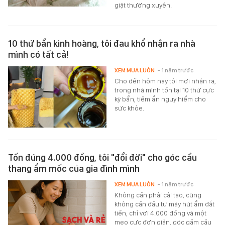
giặt thường xuyên.
10 thứ bẩn kinh hoàng, tôi đau khổ nhận ra nhà
mình có tất cả!
XEM MUA LUÔN
- 1 năm trước
Cho đến hôm nay tôi mới nhận ra,
trong nhà mình tồn tại 10 thứ cực
kỳ bẩn, tiềm ẩn nguy hiểm cho
sức khỏe.
Tốn đúng 4.000 đồng, tôi "đổi đời" cho góc cầu
thang ẩm mốc của gia đình mình
XEM MUA LUÔN
- 1 năm trước
Không cần phải cải tạo, cũng
không cần đầu tư máy hút ẩm đắt
tiền, chỉ với 4.000 đồng và một
mẹo cực đơn giản, góc gầm cầu