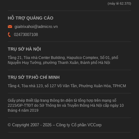
HỖ TRỢ QUẢNG CÁO
giaitrixahoi@admicro.vn
02473007108
TRỤ SỞ HÀ NỘI
Tầng 21, Tòa nhà Center Building, Hapulico Complex, Số 01, phố
Nguyễn Huy Tưởng, phường Thanh Xuân, thành phố Hà Nội
TRỤ SỞ TP.HỒ CHÍ MINH
Tầng 4, Tòa nhà 123, số 127 Võ Văn Tần, Phường Xuân Hòa, TPHCM
Giấy phép thiết lập trang thông tin điện tử tổng hợp trên mạng số
2215/GP-TTĐT do Sở Thông tin và Truyền thông Hà Nội cấp ngày 10
tháng 4 năm 2019
© Copyright 2007 - 2026 – Công ty Cổ phần VCCorp