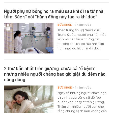
Người phụ nữ bỗng ho ra máu sau khi đi ra từ nhà
tắm: Bác sĩ nói “hành động này tạo ra khí độc”
SỨC KHỎE
- 1 năm trước
Theo trang tin QQ News của
Trung Quốc, người phụ nữ nhập
viện với các triệu chứng bất
thường sau khi cọ rửa nhà tắm,
nghi ngờ do hít phải khí độc.
2 thứ bẩn nhất trên giường, chứa cả "ổ bệnh"
nhưng nhiều người chẳng bao giờ giặt dù đêm nào
cũng dùng
SỨC KHỎE
- 1 năm trước
Ngay cả những người chăm dọn
dẹp nhà cửa cũng rất dễ “bỏ
quên” 2 thứ này ở trên giường.
Thậm chí nhiều người còn cho
rằng chúng sạch nên không cần