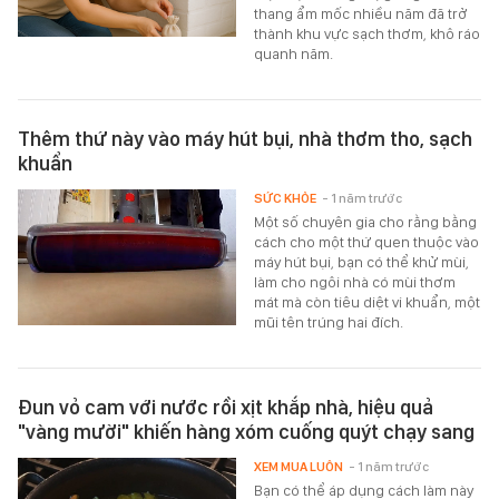
thang ẩm mốc nhiều năm đã trở
thành khu vực sạch thơm, khô ráo
quanh năm.
Thêm thứ này vào máy hút bụi, nhà thơm tho, sạch
khuẩn
SỨC KHỎE
- 1 năm trước
Một số chuyên gia cho rằng bằng
cách cho một thứ quen thuộc vào
máy hút bụi, bạn có thể khử mùi,
làm cho ngôi nhà có mùi thơm
mát mà còn tiêu diệt vi khuẩn, một
mũi tên trúng hai đích.
Đun vỏ cam với nước rồi xịt khắp nhà, hiệu quả
"vàng mười" khiến hàng xóm cuống quýt chạy sang
XEM MUA LUÔN
- 1 năm trước
Bạn có thể áp dụng cách làm này