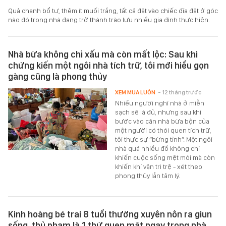
Quả chanh bổ tư, thêm ít muối trắng, tất cả đặt vào chiếc đĩa đặt ở góc
nào đó trong nhà đang trở thành trào lưu nhiều gia đình thực hiện.
Nhà bừa không chỉ xấu mà còn mất lộc: Sau khi
chứng kiến một ngôi nhà tích trữ, tôi mới hiểu gọn
gàng cũng là phong thủy
XEM MUA LUÔN
- 12 tháng trước
Nhiều người nghĩ nhà ở miễn
sạch sẽ là đủ, nhưng sau khi
bước vào căn nhà bừa bộn của
một người có thói quen tích trữ,
tôi thực sự “bừng tỉnh”. Một ngôi
nhà quá nhiều đồ không chỉ
khiến cuộc sống mệt mỏi mà còn
khiến khí vận trì trệ - xét theo
phong thủy lẫn tâm lý.
Kinh hoàng bé trai 8 tuổi thường xuyên nôn ra giun
sống, thủ phạm là 1 thứ quen mặt ngay trong nhà