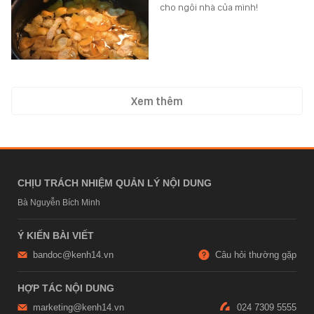
cho ngôi nhà của mình!
Xem thêm
CHỊU TRÁCH NHIỆM QUẢN LÝ NỘI DUNG
Bà Nguyễn Bích Minh
Ý KIẾN BÀI VIẾT
bandoc@kenh14.vn
Câu hỏi thường gặp
HỢP TÁC NỘI DUNG
marketing@kenh14.vn
024 7309 5555