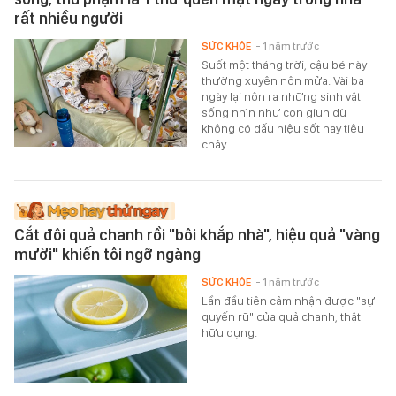
rất nhiều người
SỨC KHỎE
- 1 năm trước
Suốt một tháng trời, cậu bé này
thường xuyên nôn mửa. Vài ba
ngày lại nôn ra những sinh vật
sống nhìn như con giun dù
không có dấu hiệu sốt hay tiêu
chảy.
Cắt đôi quả chanh rồi "bôi khắp nhà", hiệu quả "vàng
mười" khiến tôi ngỡ ngàng
SỨC KHỎE
- 1 năm trước
Lần đầu tiên cảm nhận được "sự
quyến rũ" của quả chanh, thật
hữu dụng.