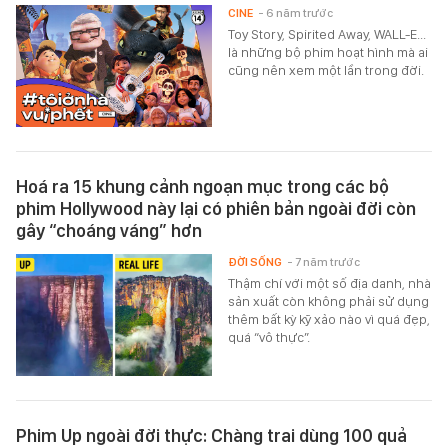
CINE
- 6 năm trước
Toy Story, Spirited Away, WALL-E...
là những bộ phim hoạt hình mà ai
cũng nên xem một lần trong đời.
Hoá ra 15 khung cảnh ngoạn mục trong các bộ
phim Hollywood này lại có phiên bản ngoài đời còn
gây “choáng váng” hơn
ĐỜI SỐNG
- 7 năm trước
Thậm chí với một số địa danh, nhà
sản xuất còn không phải sử dụng
thêm bất kỳ kỹ xảo nào vì quá đẹp,
quá “vô thực”.
Phim Up ngoài đời thực: Chàng trai dùng 100 quả