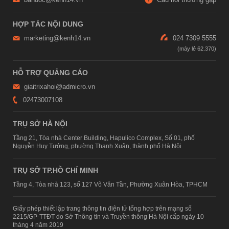
HỢP TÁC NỘI DUNG
marketing@kenh14.vn
024 7309 5555
HỖ TRỢ QUẢNG CÁO
giaitrixahoi@admicro.vn
02473007108
TRỤ SỞ HÀ NỘI
Tầng 21, Tòa nhà Center Building, Hapulico Complex, Số 01, phố
Nguyễn Huy Tưởng, phường Thanh Xuân, thành phố Hà Nội
TRỤ SỞ TP.HỒ CHÍ MINH
Tầng 4, Tòa nhà 123, số 127 Võ Văn Tần, Phường Xuân Hòa, TPHCM
Giấy phép thiết lập trang thông tin điện tử tổng hợp trên mạng số
2215/GP-TTĐT do Sở Thông tin và Truyền thông Hà Nội cấp ngày 10
tháng 4 năm 2019