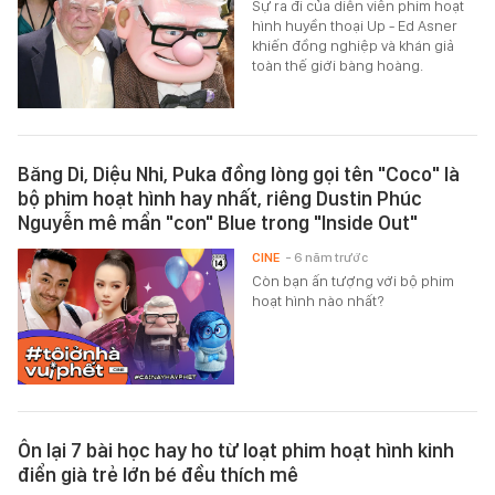
Sự ra đi của diễn viên phim hoạt
hình huyền thoại Up - Ed Asner
khiến đồng nghiệp và khán giả
toàn thế giới bàng hoàng.
Băng Di, Diệu Nhi, Puka đồng lòng gọi tên "Coco" là
bộ phim hoạt hình hay nhất, riêng Dustin Phúc
Nguyễn mê mẩn "con" Blue trong "Inside Out"
CINE
- 6 năm trước
Còn bạn ấn tượng với bộ phim
hoạt hình nào nhất?
Ôn lại 7 bài học hay ho từ loạt phim hoạt hình kinh
điển già trẻ lớn bé đều thích mê