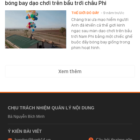
bóng bay dạo chơi trên bầu trời châu Phi
THẾ GIỚI ĐÓ ĐÂY
- 9 năm trước
Chàng trai ưa mạo hiểm người
Anh đã khiến cả thế giới kinh
ngạc sau màn dạo chơi trên bầu
trời Nam Phi bằng một chiếc ghế
buộc đầy bóng bay giống trong
phim hoạt hình.
Xem thêm
CHỊU TRÁCH NHIỆM QUẢN LÝ NỘI DUNG
Bà Nguyễn Bích Minh
Ý KIẾN BÀI VIẾT
bandoc@kenh14.vn
Câu hỏi thường gặp