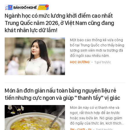
Ngành học có mức lương khởi điểm cao nhất
Trung Quốc năm 2026, ở Việt Nam cũng đang
khát nhân lực dữ lắm!
Một báo cáo thống kê vừa công
bố tại Trung Quốc cho thấy bảng
lương sinh viên mới ra trường đã
đổi ngôi sau nhiều năm.
HỌC ĐƯỜNG
-
1 giờ trước
Món ăn đơn giản nấu toàn bằng nguyên liệu rẻ
tiền nhưng cực ngon và giúp "thanh tẩy" vị giác
Món ăn này có vị thanh nhẹ và
ngọt, rất thích hợp để ăn trước
hoặc sau bữa ăn. Nó giúp giảm
độ ngấy của thức ăn, kích thích…
ĂN - CHƠI - ĐI
-
1 giờ trước