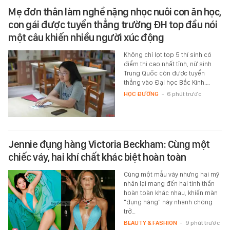
Mẹ đơn thân làm nghề nặng nhọc nuôi con ăn học,
con gái được tuyển thẳng trường ĐH top đầu nói
một câu khiến nhiều người xúc động
Không chỉ lọt top 5 thí sinh có
điểm thi cao nhất tỉnh, nữ sinh
Trung Quốc còn được tuyển
thẳng vào Đại học Bắc Kinh.…
HỌC ĐƯỜNG
-
6 phút trước
Jennie đụng hàng Victoria Beckham: Cùng một
chiếc váy, hai khí chất khác biệt hoàn toàn
Cùng một mẫu váy nhưng hai mỹ
nhân lại mang đến hai tinh thần
hoàn toàn khác nhau, khiến màn
"đụng hàng" này nhanh chóng
trở…
BEAUTY & FASHION
-
9 phút trước