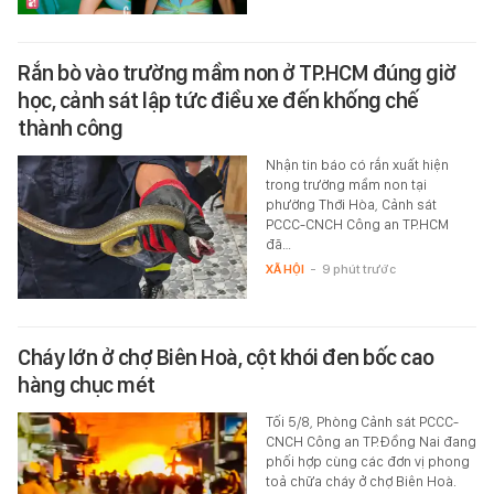
Rắn bò vào trường mầm non ở TP.HCM đúng giờ
học, cảnh sát lập tức điều xe đến khống chế
thành công
Nhận tin báo có rắn xuất hiện
trong trường mầm non tại
phường Thới Hòa, Cảnh sát
PCCC-CNCH Công an TP.HCM
đã…
XÃ HỘI
-
9 phút trước
Cháy lớn ở chợ Biên Hoà, cột khói đen bốc cao
hàng chục mét
Tối 5/8, Phòng Cảnh sát PCCC-
CNCH Công an TP.Đồng Nai đang
phối hợp cùng các đơn vị phong
toả chữa cháy ở chợ Biên Hoà.