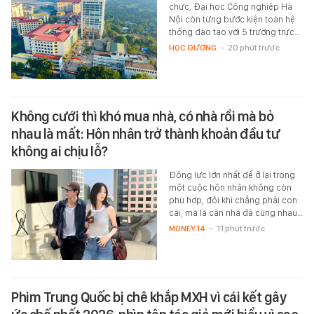
chức, Đại học Công nghiệp Hà
Nội còn từng bước kiện toàn hệ
thống đào tạo với 5 trường trực…
HỌC ĐƯỜNG
-
20 phút trước
Không cưới thì khó mua nhà, có nhà rồi mà bỏ
nhau là mất: Hôn nhân trở thành khoản đầu tư
không ai chịu lỗ?
Động lực lớn nhất để ở lại trong
một cuộc hôn nhân không còn
phù hợp, đôi khi chẳng phải con
cái, mà là căn nhà đã cùng nhau…
MONEY.14
-
11 phút trước
Phim Trung Quốc bị chê khắp MXH vì cái kết gây