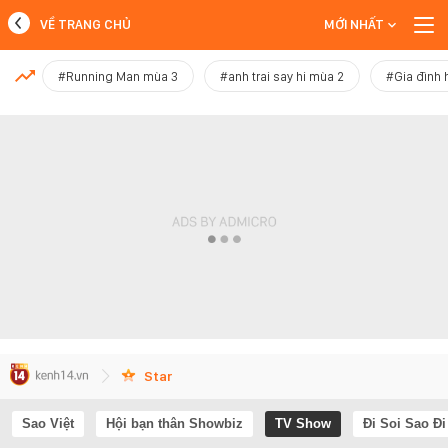
VỀ TRANG CHỦ
MỚI NHẤT
MỚI NHẤT
#Running Man mùa 3
#anh trai say hi mùa 2
#Gia đình 
Xem thêm
Star
Sao Việt
Hội bạn thân Showbiz
TV Show
Đi Soi Sao Đi