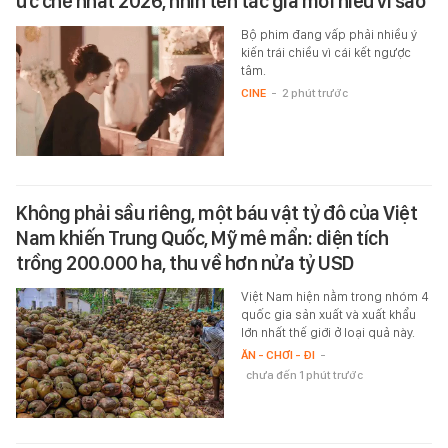
ức chế nhất 2026, nhìn tên tác giả mới hiểu vì sao
Bộ phim đang vấp phải nhiều ý
kiến trái chiều vì cái kết ngược
tâm.
CINE
-
2 phút trước
Không phải sầu riêng, một báu vật tỷ đô của Việt
Nam khiến Trung Quốc, Mỹ mê mẩn: diện tích
trồng 200.000 ha, thu về hơn nửa tỷ USD
Việt Nam hiện nằm trong nhóm 4
quốc gia sản xuất và xuất khẩu
lớn nhất thế giới ở loại quả này.
ĂN - CHƠI - ĐI
-
chưa đến 1 phút trước