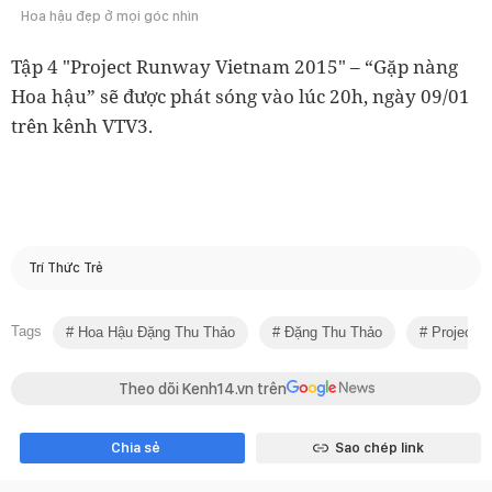
Hoa hậu đẹp ở mọi góc nhìn
Tập 4 "Project Runway Vietnam 2015" – “Gặp nàng
Hoa hậu” sẽ được phát sóng vào lúc 20h, ngày 09/01
trên kênh VTV3.
Trí Thức Trẻ
Tags
Hoa Hậu Đặng Thu Thảo
Đặng Thu Thảo
Project 
Theo dõi Kenh14.vn trên
Chia sẻ
Sao chép link