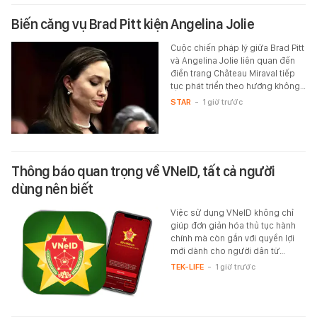
Biến căng vụ Brad Pitt kiện Angelina Jolie
Cuộc chiến pháp lý giữa Brad Pitt
và Angelina Jolie liên quan đến
điền trang Château Miraval tiếp
tục phát triển theo hướng không…
STAR
-
1 giờ trước
Thông báo quan trọng về VNeID, tất cả người
dùng nên biết
Việc sử dụng VNeID không chỉ
giúp đơn giản hóa thủ tục hành
chính mà còn gắn với quyền lợi
mới dành cho người dân từ…
TEK-LIFE
-
1 giờ trước