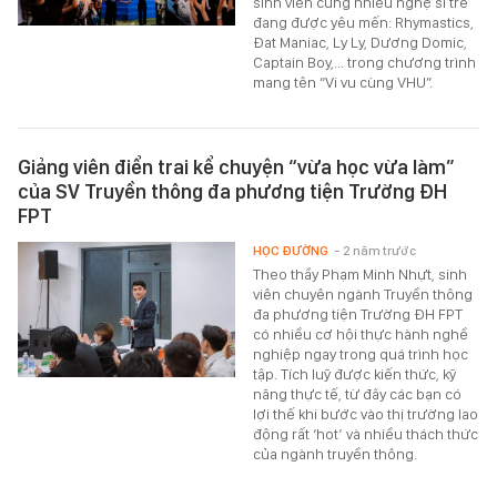
sinh viên cùng nhiều nghệ sĩ trẻ
đang được yêu mến: Rhymastics,
Đat Maniac, Ly Ly, Dương Domic,
Captain Boy,... trong chương trình
mang tên “Vi vu cùng VHU”.
Giảng viên điển trai kể chuyện “vừa học vừa làm”
của SV Truyền thông đa phương tiện Trường ĐH
FPT
HỌC ĐƯỜNG
- 2 năm trước
Theo thầy Phạm Minh Nhựt, sinh
viên chuyên ngành Truyền thông
đa phương tiện Trường ĐH FPT
có nhiều cơ hội thực hành nghề
nghiệp ngay trong quá trình học
tập. Tích luỹ được kiến thức, kỹ
năng thực tế, từ đây các bạn có
lợi thế khi bước vào thị trường lao
động rất ‘hot’ và nhiều thách thức
của ngành truyền thông.