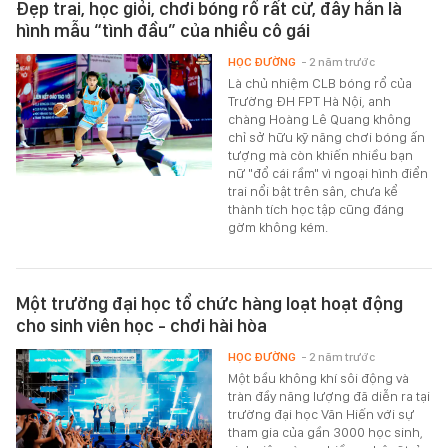
Đẹp trai, học giỏi, chơi bóng rổ rất cừ, đây hẳn là
hình mẫu “tình đầu” của nhiều cô gái
HỌC ĐƯỜNG
- 2 năm trước
Là chủ nhiệm CLB bóng rổ của
Trường ĐH FPT Hà Nội, anh
chàng Hoàng Lê Quang không
chỉ sở hữu kỹ năng chơi bóng ấn
tượng mà còn khiến nhiều bạn
nữ "đổ cái rầm" vì ngoại hình điển
trai nổi bật trên sân, chưa kể
thành tích học tập cũng đáng
gờm không kém.
Một trường đại học tổ chức hàng loạt hoạt động
cho sinh viên học - chơi hài hòa
HỌC ĐƯỜNG
- 2 năm trước
Một bầu không khí sôi động và
tràn đầy năng lượng đã diễn ra tại
trường đại học Văn Hiến với sự
tham gia của gần 3000 học sinh,