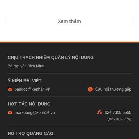
Xem thêm
CHỊU TRÁCH NHIỆM QUẢN LÝ NỘI DUNG
Bà Nguyễn Bích Minh
Ý KIẾN BÀI VIẾT
bandoc@kenh14.vn
Câu hỏi thường gặp
HỢP TÁC NỘI DUNG
marketing@kenh14.vn
024 7309 5555
HỖ TRỢ QUẢNG CÁO