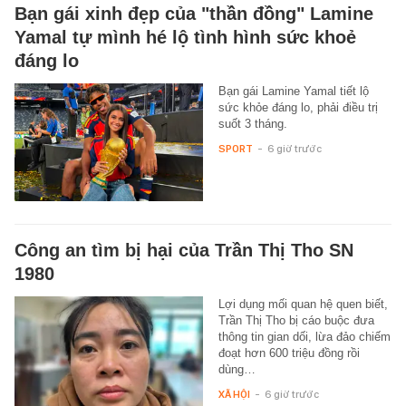
Bạn gái xinh đẹp của "thần đồng" Lamine
Yamal tự mình hé lộ tình hình sức khoẻ
đáng lo
Bạn gái Lamine Yamal tiết lộ
sức khỏe đáng lo, phải điều trị
suốt 3 tháng.
SPORT
-
6 giờ trước
Công an tìm bị hại của Trần Thị Tho SN
1980
Lợi dụng mối quan hệ quen biết,
Trần Thị Tho bị cáo buộc đưa
thông tin gian dối, lừa đảo chiếm
đoạt hơn 600 triệu đồng rồi
dùng…
XÃ HỘI
-
6 giờ trước