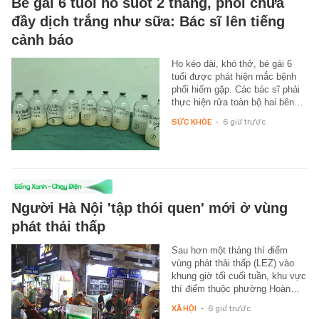
Bé gái 6 tuổi ho suốt 2 tháng, phổi chứa
đầy dịch trắng như sữa: Bác sĩ lên tiếng
cảnh báo
Ho kéo dài, khó thở, bé gái 6
tuổi được phát hiện mắc bệnh
phổi hiếm gặp. Các bác sĩ phải
thực hiện rửa toàn bộ hai bên…
SỨC KHỎE
-
6 giờ trước
Người Hà Nội 'tập thói quen' mới ở vùng
phát thải thấp
Sau hơn một tháng thí điểm
vùng phát thải thấp (LEZ) vào
khung giờ tối cuối tuần, khu vực
thí điểm thuộc phường Hoàn…
XÃ HỘI
-
6 giờ trước