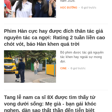
năm 2026.
HỌC ĐƯỜNG
-
6 giờ trước
Phim Hàn cực hay được đích thân tác giả
nguyên tác ca ngợi: Rating 2 tuần liền cao
chót vót, báo Hàn khen quá trời
Bộ phim được tác giả nguyên
tác khen hay ngoài sự mong
đợi.
CINE
-
6 giờ trước
Tang lễ nam ca sĩ 8X được tìm thấy tử
vong dưới sống: Mẹ già - bạn gái khóc
nghẹn, dàn sao thất thần đến tiễn biệt