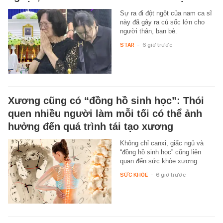
Sự ra đi đột ngột của nam ca sĩ
này đã gây ra cú sốc lớn cho
người thân, bạn bè.
STAR
-
6 giờ trước
Xương cũng có “đồng hồ sinh học”: Thói
quen nhiều người làm mỗi tối có thể ảnh
hưởng đến quá trình tái tạo xương
Không chỉ canxi, giấc ngủ và
“đồng hồ sinh học” cũng liên
quan đến sức khỏe xương.
SỨC KHỎE
-
6 giờ trước