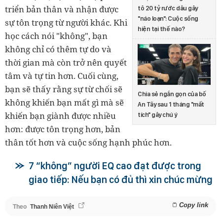
triển bản thân và nhận được
tô 20 tỷ rước dâu gây
"náo loạn": Cuộc sống
sự tôn trọng từ người khác. Khi
hiện tại thế nào?
học cách nói "không", bạn
không chỉ có thêm tự do và
thời gian mà còn trở nên quyết
tâm và tự tin hơn. Cuối cùng,
bạn sẽ thấy rằng sự từ chối sẽ
Chia sẻ ngắn gọn của bố
không khiến bạn mất gì mà sẽ
An Tây sau 1 tháng "mất
khiến bạn giành được nhiều
tích" gây chú ý
hơn: được tôn trọng hơn, bản
thân tốt hơn và cuộc sống hạnh phúc hơn.
7 “không” người EQ cao đạt được trong
giao tiếp: Nếu bạn có đủ thì xin chúc mừng
Copy link
Theo
Thanh Niên Việt