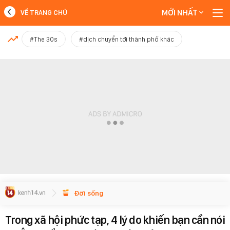
MỚI NHẤT
VỀ TRANG CHỦ
MỚI NHẤT
#The 30s
#dịch chuyển tới thành phố khác
Xem thêm
Đời sống
Trong xã hội phức tạp, 4 lý do khiến bạn cần nói