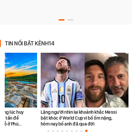
TIN NỔI BẬT KÊNH14
cùng lúc huy
Lặng người nhìn lại khoảnh khắc Messi
450 tấn để
bật khóc ở World Cup vì bố ốm nặng,
chỗ ở Phú…
hôm nay bố anh đã qua đời