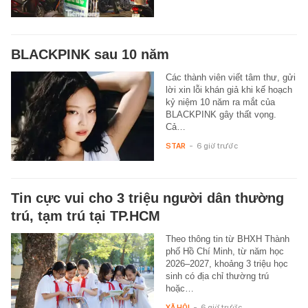
BLACKPINK sau 10 năm
Các thành viên viết tâm thư, gửi
lời xin lỗi khán giả khi kế hoạch
kỷ niệm 10 năm ra mắt của
BLACKPINK gây thất vọng.
Cả…
STAR
-
6 giờ trước
Tin cực vui cho 3 triệu người dân thường
trú, tạm trú tại TP.HCM
Theo thông tin từ BHXH Thành
phố Hồ Chí Minh, từ năm học
2026–2027, khoảng 3 triệu học
sinh có địa chỉ thường trú
hoặc…
XÃ HỘI
-
6 giờ trước