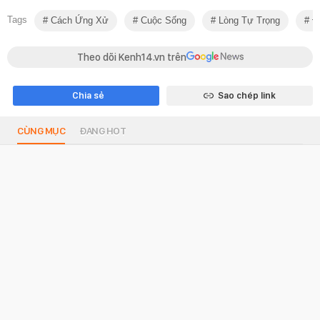
Tags
Cách Ứng Xử
Cuộc Sống
Lòng Tự Trọng
Đờ
Theo dõi Kenh14.vn trên
Chia sẻ
Sao chép link
CÙNG MỤC
ĐANG HOT