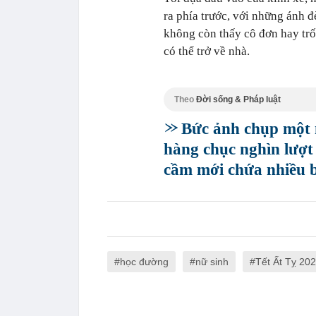
ra phía trước, với những ánh đ
không còn thấy cô đơn hay trốn
có thể trở về nhà.
Theo
Đời sống & Pháp luật
Bức ảnh chụp một 
hàng chục nghìn lượt
cầm mới chứa nhiều b
học đường
nữ sinh
Tết Ất Tỵ 20