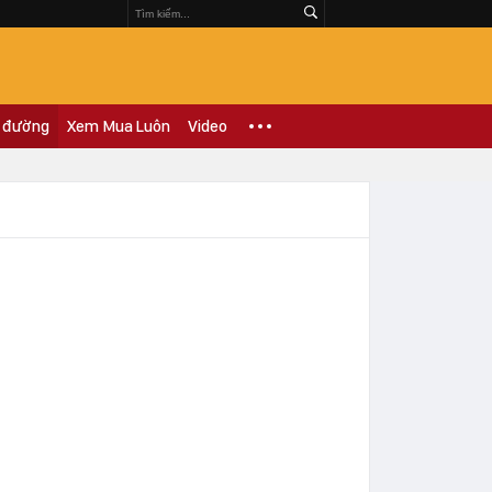
 đường
Xem Mua Luôn
Video