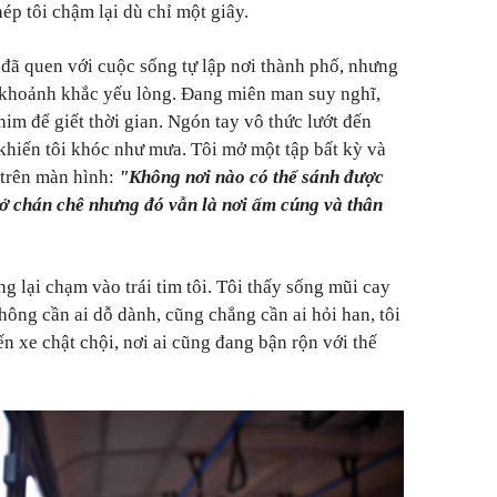
ép tôi chậm lại dù chỉ một giây.
 đã quen với cuộc sống tự lập nơi thành phố, nhưng
khoảnh khắc yếu lòng. Đang miên man suy nghĩ,
him để giết thời gian. Ngón tay vô thức lướt đến
khiến tôi khóc như mưa. Tôi mở một tập bất kỳ và
 trên màn hình:
"Không nơi nào có thể sánh được
 ở chán chê nhưng đó vẫn là nơi ấm cúng và thân
g lại chạm vào trái tim tôi. Tôi thấy sống mũi cay
Không cần ai dỗ dành, cũng chẳng cần ai hỏi han, tôi
n xe chật chội, nơi ai cũng đang bận rộn với thế