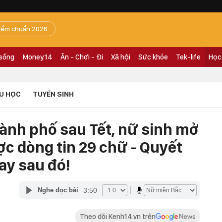
iểm chuẩn 2026
 sống
Money.14
Ăn - Chơi - Đi
Xã hội
Sức khỏe
Tek-life
Học
U HỌC
TUYỂN SINH
hành phố sau Tết, nữ sinh mở
ợc dòng tin 29 chữ - Quyết
ay sau đó!
3:50
Nghe đọc bài
Theo dõi Kenh14.vn trên