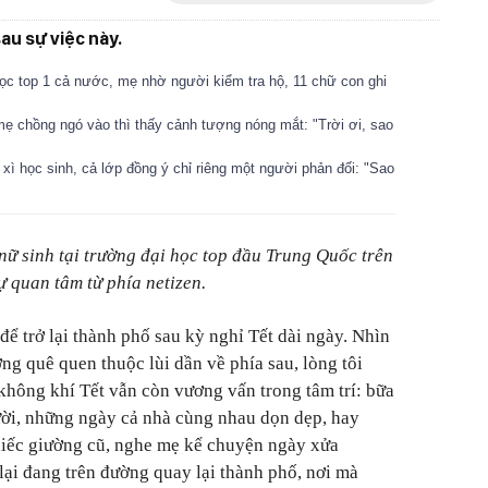
au sự việc này.
 học top 1 cả nước, mẹ nhờ người kiểm tra hộ, 11 chữ con ghi
mẹ chồng ngó vào thì thấy cảnh tượng nóng mắt: "Trời ơi, sao
ì xì học sinh, cả lớp đồng ý chỉ riêng một người phản đối: "Sao
 nữ sinh tại trường đại học top đầu Trung Quốc trên
 quan tâm từ phía netizen.
để trở lại thành phố sau kỳ nghỉ Tết dài ngày. Nhìn
ng quê quen thuộc lùi dần về phía sau, lòng tôi
hông khí Tết vẫn còn vương vấn trong tâm trí: bữa
ười, những ngày cả nhà cùng nhau dọn dẹp, hay
hiếc giường cũ, nghe mẹ kể chuyện ngày xửa
lại đang trên đường quay lại thành phố, nơi mà