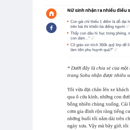
Nữ sinh nhận ra nhiều điều s
Con gái chỉ thiếu 1 điểm là đỗ đại
trên bài thi khiến bà điếng người
Thấy con dâu hì hục trong phòng, 
con dám..."
Cô giáo xin trích 360k quỹ lớp để l
làm tiền phụ huynh quá?"
* Dưới đây là chia sẻ của một
trang Sohu nhận được nhiều sự
Tôi vừa đặt chân lên xe khách 
qua ô cửa kính, những con đườ
bỗng nhiên chùng xuống. Cái k
cơm gia đình rộn ràng tiếng c
những buổi tối nằm dài trên c
ngày xưa. Vậy mà bây giờ, tôi 