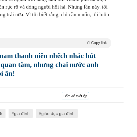
èn rực rỡ và dòng người hối hả. Nhưng lần này, tôi
g trải nữa. Vì tôi biết rằng, chỉ cần muốn, tôi luôn
Copy link
nam thanh niên nhếch nhác hút
 quan tâm, nhưng chai nước anh
í ẩn!
Bấm để thiết lập
25
gia đình
giáo dục gia đình