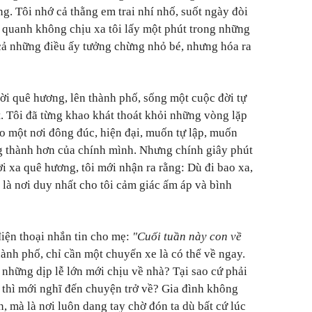
ng. Tôi nhớ cả thằng em trai nhí nhố, suốt ngày đòi
h quanh không chịu xa tôi lấy một phút trong những
 cả những điều ấy tưởng chừng nhỏ bé, nhưng hóa ra
rời quê hương, lên thành phố, sống một cuộc đời tự
t. Tôi đã từng khao khát thoát khỏi những vòng lặp
 một nơi đông đúc, hiện đại, muốn tự lập, muốn
g thành hơn của chính mình. Nhưng chính giây phút
ời xa quê hương, tôi mới nhận ra rằng: Dù đi bao xa,
 là nơi duy nhất cho tôi cảm giác ấm áp và bình
điện thoại nhắn tin cho mẹ:
"Cuối tuần này con về
ành phố, chỉ cần một chuyến xe là có thể về ngay.
n những dịp lễ lớn mới chịu về nhà? Tại sao cứ phải
 thì mới nghĩ đến chuyện trở về? Gia đình không
ần, mà là nơi luôn dang tay chờ đón ta dù bất cứ lúc