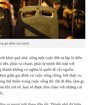
ng gia đình của mình.
ời khỏi quê nhà, sống một cuộc đời tự lập là điều
ải lớn, phải va chạm, phải tự mình đối mặt với
 thành không có nghĩa là quên đi cội nguồn.
ọn giữa gia đình và cuộc sống riêng, bởi thực ra,
ng thể thiếu trong cuộc sống đó. Dù đi đâu, làm gì,
mà khi trở về, bạn sẽ được đón chào với những cái
ộc.
hìn ra ngoài trời đang dần tối. Thành phố đã hiện