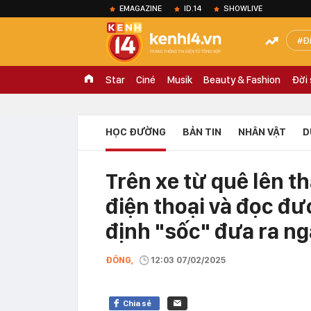
EMAGAZINE
ID.14
SHOWLIVE
Đ
Star
Ciné
Musik
Beauty & Fashion
Đời
HỌC ĐƯỜNG
BẢN TIN
NHÂN VẬT
D
Trên xe từ quê lên t
điện thoại và đọc đư
định "sốc" đưa ra ng
ĐÔNG,
12:03 07/02/2025
Chia sẻ