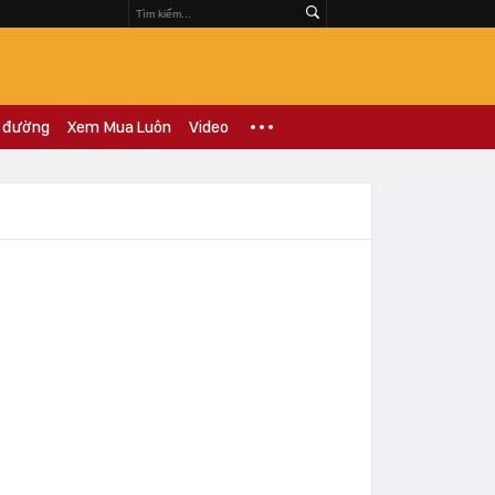
 đường
Xem Mua Luôn
Video