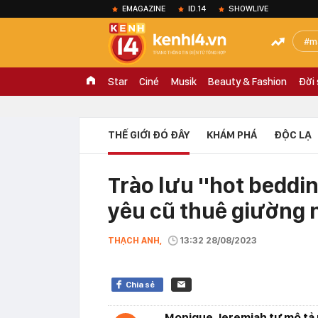
EMAGAZINE
ID.14
SHOWLIVE
m
Star
Ciné
Musik
Beauty & Fashion
Đời
THẾ GIỚI ĐÓ ĐÂY
KHÁM PHÁ
ĐỘC LẠ
Trào lưu ''hot beddin
yêu cũ thuê giường 
THẠCH ANH,
13:32 28/08/2023
Chia sẻ
Monique Jeremiah tự mô tả m