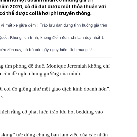
năm 2020, cô đã đạt được một thỏa thuận với
có thể được coi là hơi phi truyền thống.
 vì mất xe giữa đêm": Trào lưu dàn dựng tình huống giả trên
 Quốc: Không lịch trình, không điểm đến, chỉ làm duy nhất 1
trước đến nay, có trò còn gây nguy hiểm tính mạng
ang tìm phòng để thuê, Monique Jeremiah không chỉ
à còn đề nghị chung giường của mình.
i coi đó giống như một giao dịch kinh doanh hơn”,
e.
thích rằng cô phát hiện trào lưu hot bedding vào
esking” tức dùng chung bàn làm việc của các nhân