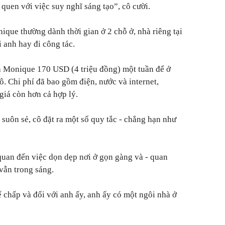
 quen với việc suy nghĩ sáng tạo”, cô cười.
ique thường dành thời gian ở 2 chỗ ở, nhà riêng tại
 anh hay đi công tác.
ả Monique 170 USD (4 triệu đồng) một tuần để ở
. Chi phí đã bao gồm điện, nước và internet,
iá còn hơn cả hợp lý.
suôn sẻ, cô đặt ra một số quy tắc - chẳng hạn như
quan đến việc dọn dẹp nơi ở gọn gàng và - quan
vẫn trong sáng.
hế chấp và đối với anh ấy, anh ấy có một ngôi nhà ở