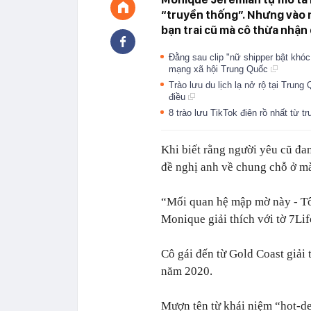
“truyền thống”. Nhưng vào 
bạn trai cũ mà cô thừa nhận 
Đằng sau clip "nữ shipper bật khóc
mạng xã hội Trung Quốc
Trào lưu du lịch lạ nở rộ tại Trung
điều
8 trào lưu TikTok điên rồ nhất từ 
Khi biết rằng người yêu cũ đ
đề nghị anh về chung chỗ ở m
“Mối quan hệ mập mờ này - Tô
Monique giải thích với tờ 7Lif
Cô gái đến từ Gold Coast giải 
năm 2020.
Mượn tên từ khái niệm “hot-d