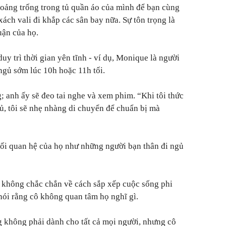
ảng trống trong tủ quần áo của mình để bạn cùng
ách vali đi khắp các sân bay nữa. Sự tôn trọng là
uận của họ.
y trì thời gian yên tĩnh - ví dụ, Monique là người
gủ sớm lúc 10h hoặc 11h tối.
; anh ấy sẽ đeo tai nghe và xem phim. “Khi tôi thức
ủ, tôi sẽ nhẹ nhàng di chuyển để chuẩn bị mà
ối quan hệ của họ như những người bạn thân đi ngủ
 không chắc chắn về cách sắp xếp cuộc sống phi
ói rằng cô không quan tâm họ nghĩ gì.
 không phải dành cho tất cả mọi người, nhưng cô