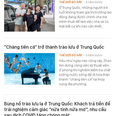
THẾ GIỚI ĐÓ ĐÂY
- 3 năm trước
Ở Trung Quốc, những người trẻ
tuổi không tham gia thị trường lao
động đang được chính cha mẹ
mình thuê để làm việc nhà và có
mặt bất cứ khi nào cần thiết.
''Chàng tiên cá'' trở thành trào lưu ở Trung Quốc
THẾ GIỚI ĐÓ ĐÂY
- 3 năm trước
Hầu như ngày nào cũng vậy, Zhao
Xin dừng công việc kỹ thuật viên
ở phòng thí nghiệm kiểm tra chất
lượng nước sông để đi hóa thân
thành ''chàng tiên cá'' tại thủy
cung địa phương.
Bùng nổ trào lưu lạ ở Trung Quốc: Khách trả tiền để
trải nghiệm cảm giác "nửa tỉnh nửa mơ", nhu cầu
sau dịch COVID tăng chóng mặt