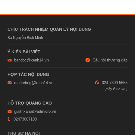
CHỊU TRÁCH NHIỆM QUẢN LÝ NỘI DUNG
Bà Nguyễn Bích Minh
Ý KIẾN BÀI VIẾT
bandoc@kenh14.vn
Câu hỏi thường gặp
HỢP TÁC NỘI DUNG
marketing@kenh14.vn
024 7309 5555
HỖ TRỢ QUẢNG CÁO
giaitrixahoi@admicro.vn
02473007108
TRỤ SỞ HÀ NỘI