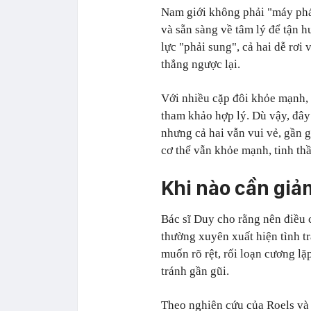
Nam giới không phải "máy phát
và sẵn sàng về tâm lý để tận 
lực "phải sung", cả hai dễ rơi
thẳng ngược lại.
Với nhiều cặp đôi khỏe mạnh,
tham khảo hợp lý. Dù vậy, đây
nhưng cả hai vẫn vui vẻ, gần 
cơ thể vẫn khỏe mạnh, tinh thầ
Khi nào cần giả
Bác sĩ Duy cho rằng nên điều 
thường xuyên xuất hiện tình tr
muốn rõ rệt, rối loạn cương lặ
tránh gần gũi.
Theo nghiên cứu của Roels và