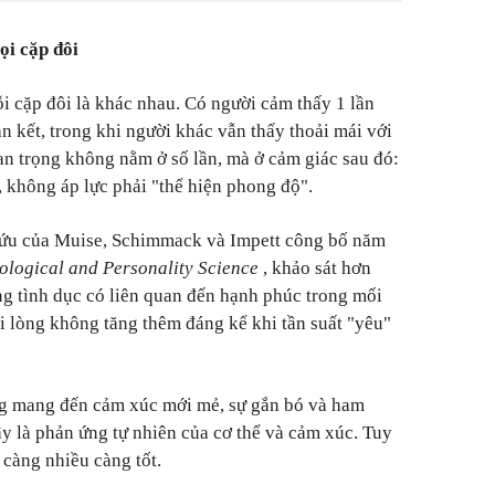
ọi cặp đôi
i cặp đôi là khác nhau. Có người cảm thấy 1 lần
ắn kết, trong khi người khác vẫn thấy thoải mái với
uan trọng không nằm ở số lần, mà ở cảm giác sau đó:
 không áp lực phải "thể hiện phong độ".
cứu của Muise, Schimmack và Impett công bố năm
ological and Personality Science
, khảo sát hơn
ng tình dục có liên quan đến hạnh phúc trong mối
i lòng không tăng thêm đáng kể khi tần suất "yêu"
g mang đến cảm xúc mới mẻ, sự gắn bó và ham
 là phản ứng tự nhiên của cơ thể và cảm xúc. Tuy
 càng nhiều càng tốt.