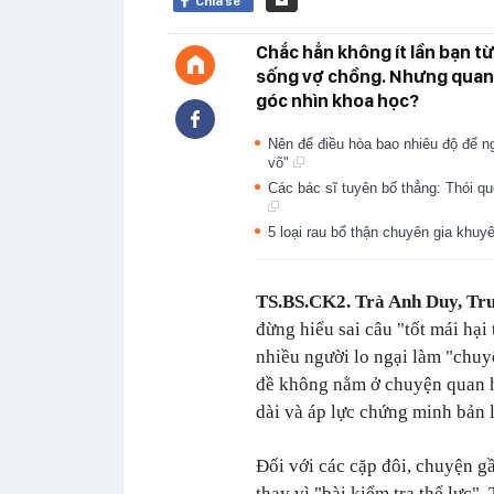
Chia sẻ
Chắc hẳn không ít lần bạn từ
sống vợ chồng. Nhưng quan 
góc nhìn khoa học?
Nên để điều hòa bao nhiêu độ để n
võ"
Các bác sĩ tuyên bố thẳng: Thói que
5 loại rau bổ thận chuyên gia khu
TS.BS.CK2. Trà Anh Duy, Tr
đừng hiểu sai câu "tốt mái hại
nhiều người lo ngại làm "chuy
đề không nằm ở chuyện quan hệ
dài và áp lực chứng minh bản 
Đối với các cặp đôi, chuyện g
thay vì "bài kiểm tra thể lực"