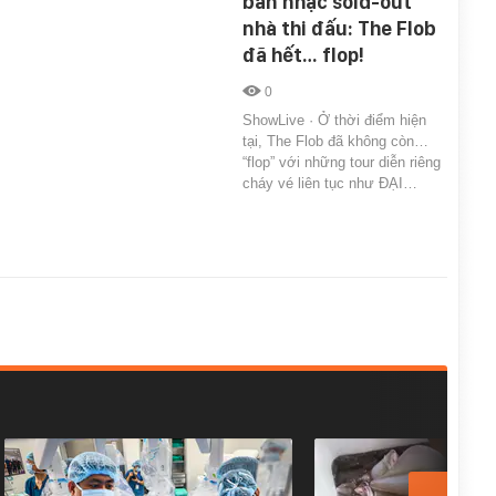
ban nhạc sold-out
nhà thi đấu: The Flob
đã hết… flop!
0
ShowLive · Ở thời điểm hiện
tại, The Flob đã không còn…
“flop” với những tour diễn riêng
cháy vé liên tục như ĐẠI…