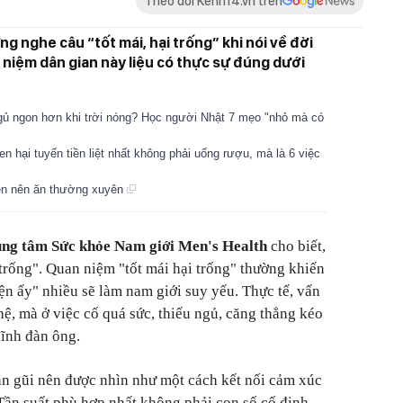
Theo dõi Kenh14.vn trên
ng nghe câu “tốt mái, hại trống” khi nói về đời
niệm dân gian này liệu có thực sự đúng dưới
gủ ngon hơn khi trời nóng? Học người Nhật 7 mẹo "nhỏ mà có
n hại tuyến tiền liệt nhất không phải uống rượu, mà là 6 việc
yên nên ăn thường xuyên
ung tâm Sức khỏe Nam giới Men's Health
cho biết,
 trống". Quan niệm "tốt mái hại trống" thường khiến
ện ấy" nhiều sẽ làm nam giới suy yếu. Thực tế, vấn
, mà ở việc cố quá sức, thiếu ngủ, căng thẳng kéo
lĩnh đàn ông.
ần gũi nên được nhìn như một cách kết nối cảm xúc
. Tần suất phù hợp nhất không phải con số cố định,