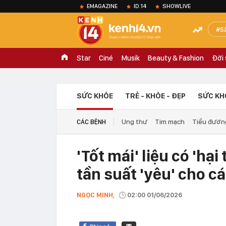
EMAGAZINE
ID.14
SHOWLIVE
S
Star
Ciné
Musik
Beauty & Fashion
Đời
SỨC KHỎE
TRẺ - KHỎE - ĐẸP
SỨC KH
Ung thư
Tim mạch
Tiểu đườn
CÁC BỆNH
'Tốt mái' liệu có 'hại
tần suất 'yêu' cho cá
NGỌC MINH,
02:00 01/06/2026