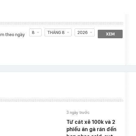
8
THÁNG 8
2026
XEM
m theo ngày
3 ngày trước
Từ cát xê 100k và 2
phiếu ăn gà rán đến