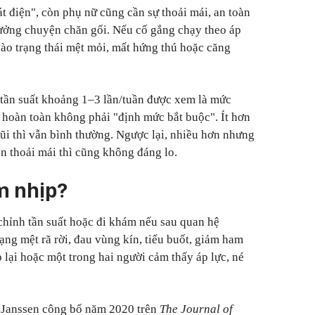
 điện", còn phụ nữ cũng cần sự thoải mái, an toàn
hưởng chuyện chăn gối. Nếu cố gắng chạy theo áp
 vào trạng thái mệt mỏi, mất hứng thú hoặc căng
 tần suất khoảng 1–3 lần/tuần được xem là mức
 hoàn toàn không phải "định mức bắt buộc". Ít hơn
gũi thì vẫn bình thường. Ngược lại, nhiều hơn nhưng
n thoải mái thì cũng không đáng lo.
m nhịp?
chỉnh tần suất hoặc đi khám nếu sau quan hệ
ạng mệt rã rời, đau vùng kín, tiểu buốt, giảm ham
p lại hoặc một trong hai người cảm thấy áp lực, né
 Janssen công bố năm 2020 trên
The Journal of