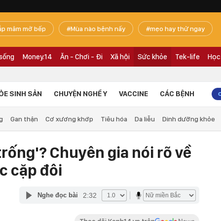
ắp mâm mở bếp
Mùa nào bệnh nấy
mẹo hay thử ngay
 sống
Money.14
Ăn - Chơi - Đi
Xã hội
Sức khỏe
Tek-life
Học
ỎE SINH SẢN
CHUYỆN NGHỀ Y
VACCINE
CÁC BỆNH
g
Gan thận
Cơ xương khớp
Tiêu hóa
Da liễu
Dinh dưỡng khỏe
 trống'? Chuyên gia nói rõ về
c cặp đôi
2:32
Nghe đọc bài