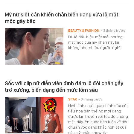
Mỹ nữ siết cân khiến chân biến dạng vừa lộ mặt
mộc gây bão
BEAUTY & FASHION
- 3 tháng trước
Dù lộ dấu hiệu mệt mỏi nhưng
mặt mộc của mỹ nhân này lại
không như nhiều người nghĩ.
Sốc với clip nữ diễn viên đình đám lộ đôi chân gầy
trơ xương, biến dạng đến mức lõm sâu
STAR
- 3 tháng trước
Hình ảnh chưa qua chỉnh sửa của
tiểu hoa đán thế hệ mới đang
được lan truyền với tốc độ chóng
mặt, dấy lên cuộc bàn luận về tiêu
chuẩn vóc dáng khắc nghiệt của
các mỹ nhân showbiz.