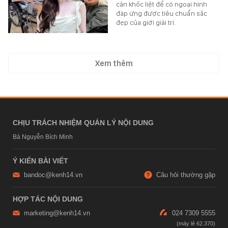
cân khốc liệt để có ngoại hình
đáp ứng được tiêu chuẩn sắc
đẹp của giới giải trí.
Xem thêm
CHỊU TRÁCH NHIỆM QUẢN LÝ NỘI DUNG
Bà Nguyễn Bích Minh
Ý KIẾN BÀI VIẾT
bandoc@kenh14.vn
Câu hỏi thường gặp
HỢP TÁC NỘI DUNG
marketing@kenh14.vn
024 7309 5555