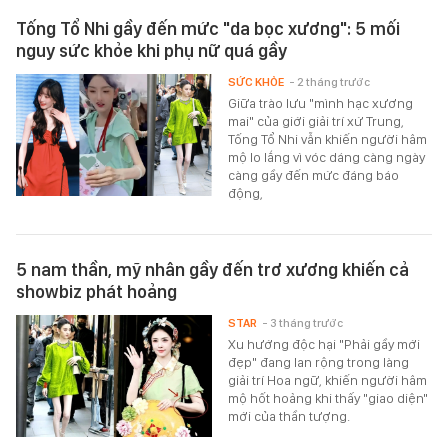
Tống Tổ Nhi gầy đến mức "da bọc xương": 5 mối
nguy sức khỏe khi phụ nữ quá gầy
SỨC KHỎE
- 2 tháng trước
Giữa trào lưu "mình hạc xương
mai" của giới giải trí xứ Trung,
Tống Tổ Nhi vẫn khiến người hâm
mộ lo lắng vì vóc dáng càng ngày
càng gầy đến mức đáng báo
động,
5 nam thần, mỹ nhân gầy đến trơ xương khiến cả
showbiz phát hoảng
STAR
- 3 tháng trước
Xu hướng độc hại "Phải gầy mới
đẹp" đang lan rộng trong làng
giải trí Hoa ngữ, khiến người hâm
mộ hốt hoảng khi thấy "giao diện"
mới của thần tượng.