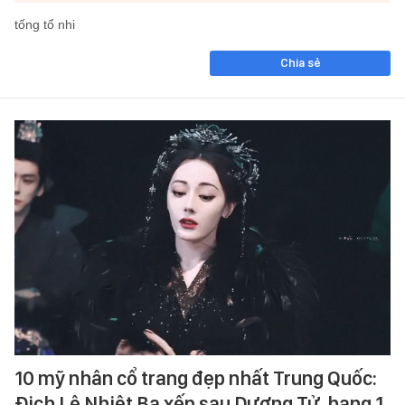
tống tổ nhi
Chia sẻ
10 mỹ nhân cổ trang đẹp nhất Trung Quốc:
Địch Lệ Nhiệt Ba xếp sau Dương Tử, hạng 1