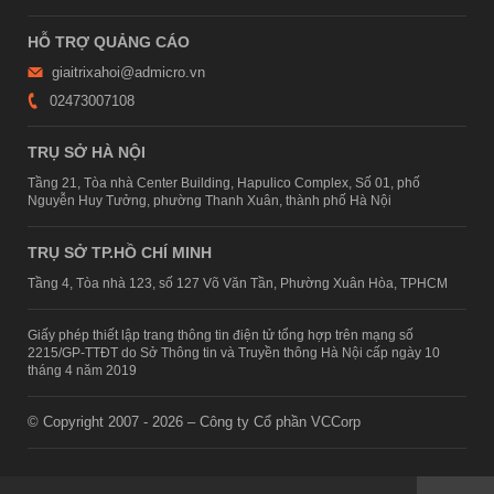
HỖ TRỢ QUẢNG CÁO
giaitrixahoi@admicro.vn
02473007108
TRỤ SỞ HÀ NỘI
Tầng 21, Tòa nhà Center Building, Hapulico Complex, Số 01, phố
Nguyễn Huy Tưởng, phường Thanh Xuân, thành phố Hà Nội
TRỤ SỞ TP.HỒ CHÍ MINH
Tầng 4, Tòa nhà 123, số 127 Võ Văn Tần, Phường Xuân Hòa, TPHCM
Giấy phép thiết lập trang thông tin điện tử tổng hợp trên mạng số
2215/GP-TTĐT do Sở Thông tin và Truyền thông Hà Nội cấp ngày 10
tháng 4 năm 2019
© Copyright 2007 - 2026 – Công ty Cổ phần VCCorp