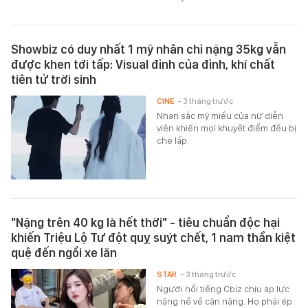
Showbiz có duy nhất 1 mỹ nhân chỉ nặng 35kg vẫn
được khen tới tấp: Visual đỉnh của đỉnh, khí chất
tiên tử trời sinh
CINE
- 3 tháng trước
Nhan sắc mỹ miều của nữ diễn
viên khiến mọi khuyết điểm đều bị
che lấp.
"Nặng trên 40 kg là hết thời" - tiêu chuẩn độc hại
khiến Triệu Lộ Tư đột quỵ suýt chết, 1 nam thần kiệt
quệ đến ngồi xe lăn
STAR
- 3 tháng trước
Người nổi tiếng Cbiz chịu áp lực
nặng nề về cân nặng. Họ phải ép