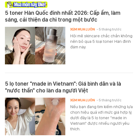
5 toner Hàn Quốc đỉnh nhất 2026: Cấp ẩm, làm
sáng, cải thiện da chỉ trong một bước
XEM MUA LUÔN
- 5 tháng trước
Hội mê skincare chắc chắn không
nên bỏ qua 5 loại toner Hàn đình
đám này.
5 lọ toner "made in Vietnam": Giá bình dân và là
"nước thần" cho làn da người Việt
XEM MUA LUÔN
- 5 tháng trước
Nếu bạn đang tìm kiếm những lựa
chọn hiệu quả với mức giá hợp lý,
dưới đây là 5 lọ toner "made in
Vietnam" được nhiều người yêu
thích.