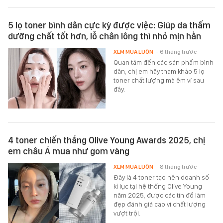
5 lọ toner bình dân cực kỳ được việc: Giúp da thấm
dưỡng chất tốt hơn, lỗ chân lông thì nhỏ mịn hẳn
XEM MUA LUÔN
- 6 tháng trước
Quan tâm đến các sản phẩm bình
dân, chị em hãy tham khảo 5 lọ
toner chất lượng mà êm ví sau
đây.
4 toner chiến thắng Olive Young Awards 2025, chị
em châu Á mua như gom vàng
XEM MUA LUÔN
- 8 tháng trước
Đây là 4 toner tạo nên doanh số
kỉ lục tại hệ thống Olive Young
năm 2025, được các tín đồ làm
đẹp đánh giá cao vì chất lượng
vượt trội.