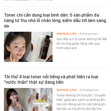
Toner chỉ cần dùng loại bình dân: 5 sản phẩm đa
năng từ thu nhỏ lỗ chân lông, kiềm dầu tới làm sáng
da
XEM MUA LUÔN
- 8 tháng trước
Sau đây là 5 lọ toner không hề đắt
đỏ nhưng giúp nâng cấp quy
trình skincare.
Tôi thử 4 loại toner nổi tiếng và phát hiện ra loại
"nước thần" thật sự đáng tiền
XEM MUA LUÔN
- 10 tháng trước
Toner không chỉ là bước "chuyển
tiếp" giữa làm sạch và dưỡng ẩm
mà còn đóng vai trò cân bằng pH,
làm dịu và chuẩn bị da hấp thu