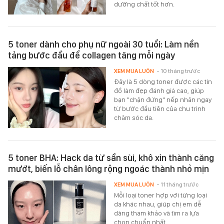
dưỡng chất tốt hơn.
5 toner dành cho phụ nữ ngoài 30 tuổi: Làm nền
tảng bước đầu để collagen tăng mỗi ngày
XEM MUA LUÔN
- 10 tháng trước
Đây là 5 dòng toner được các tín
đồ làm đẹp đánh giá cao, giúp
bạn "chặn đứng" nếp nhăn ngay
từ bước đầu tiên của chu trình
chăm sóc da.
5 toner BHA: Hack da từ sần sùi, khô xỉn thành căng
mướt, biến lỗ chân lông rộng ngoác thành nhỏ mịn
XEM MUA LUÔN
- 11 tháng trước
Mỗi loại toner hợp với từng loại
da khác nhau, giúp chị em dễ
dàng tham khảo và tìm ra lựa
chọn chuẩn nhất.