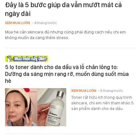
Đây là 5 bước giúp da vẫn mướt mát cả
ngày dài
XEM MUA LUÔN
- 4 tháng trước
Mùa hè cần skincare đủ nhưng cũng phải đúng cách nếu chị em
không muốn da càng thêm stress.
5 lọ toner dành cho da dầu và lỗ chân lông to:
Dưỡng da sáng mịn rạng rỡ, muốn dùng suốt mùa
hè
XEM MUA LUÔN
- 5 tháng trước
Toner rất hữu ích trong quy trình
skincare, chị em nên tham khảo 5
sản phẩm dành cho da dầu.